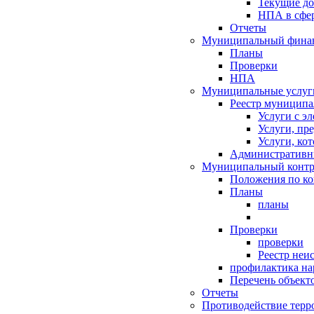
Текущие д
НПА в сфер
Отчеты
Муниципальный финан
Планы
Проверки
НПА
Муниципальные услуг
Реестр муниципа
Услуги с э
Услуги, пр
Услуги, ко
Административн
Муниципальный контр
Положения по к
Планы
планы
Проверки
проверки
Реестр неи
профилактика на
Перечень объект
Отчеты
Противодействие терр