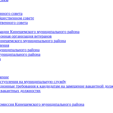
нного совета
щественном совете
венного совета
зации Кинешемского муниципального района
онная организация ветеранов
инешемского муниципального района
ления
униципального района
униципального района
а
чение
ступления на муниципальную службу
ионные требования к кандидатам на замещение вакантной дол
 вакантных должностях
 комиссия Кинешемского муниципального района