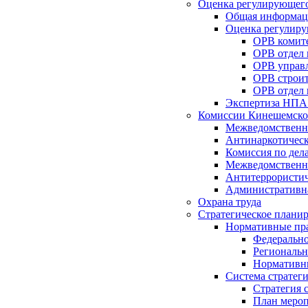
Оценка регулирующего
Общая информац
Оценка регулиру
ОРВ комите
ОРВ отдел
ОРВ управл
ОРВ строит
ОРВ отдел 
Экспертиза НПА
Комиссии Кинешемско
Межведомственна
Антинаркотическ
Комиссия по дел
Межведомственна
Антитеррористич
Административн
Охрана труда
Стратегическое плани
Нормативные пр
Федерально
Региональн
Нормативн
Система стратег
Стратегия 
План мероп