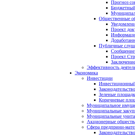
Прогноз со
Бюджетный 
Муниципал
Общественные об
Уведомлени
Проект док
Информация
Доработанн
Публичные слуша
Сообщение
Проект Стр
Заключение
Эффективность деятел
Экономика
Инвестиции
Инвестиционный
Законодательств
Зеленые площад
Коричневые пло
Муниципальное имуще
Муниципальные закуп
Муниципальные унита
Акционерные обществ
Сфера предприни-мате
Законодательств