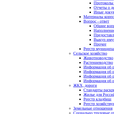
Протоколы 
Отчеты о д
Иные доку
Материалы корп
Вопрос - ответ
Общие воп
Наполнение
Предоставл
Выкуп иму
Прочее
Реестр муниципа
Сельское хозяйство
Животноводство
Растениеводство
Информация об о
Информация об о
Информация об о
Информация об о
ЖКХ, дороги
Стандарты раск
Жилье для Росси
Реестр кладбищ
Реестр хозяйств
Земельные отношения
Социально трудовые о