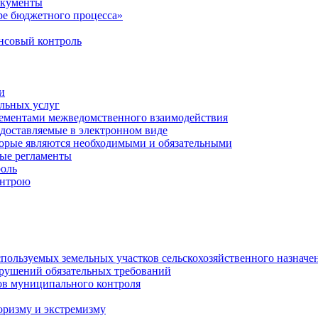
окументы
е бюджетного процесса»
совый контроль
и
льных услуг
лементами межведомственного взаимодействия
едоставляемые в электронном виде
торые являются необходимыми и обязательными
ые регламенты
оль
онтрою
спользуемых земельных участков сельскохозяйственного назначе
рушений обязательных требований
ов муниципального контроля
оризму и экстремизму