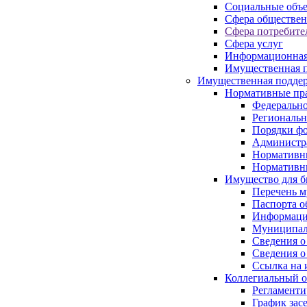
Социальные объ
Сфера обществен
Сфера потребите
Сфера услуг
Информационная
Имущественная п
Имущественная поддер
Нормативные пр
Федерально
Региональн
Порядки фо
Администра
Нормативн
Нормативн
Имущество для б
Перечень 
Паспорта о
Информация
Муниципал
Сведения о
Сведения о
Ссылка на 
Коллегиальный о
Регламент
График зас