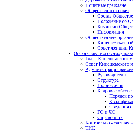
Почетные граждане
Общественный совет
Состав Обществе
Положение об Об
Комиссии Общест
Информация
Общественные органи
Кинешемская рай
Совет женщин К
Органы местного самоуправ
Глава Кинешемского м
Совет Кинешемского м
Администрация район
Руководители
Структура
Полномочия
Кадровое обеспе
Порядок по
Квалификац
Сведения о
ГО и ЧС
Справочник
Контрольно - счетная
ТИК