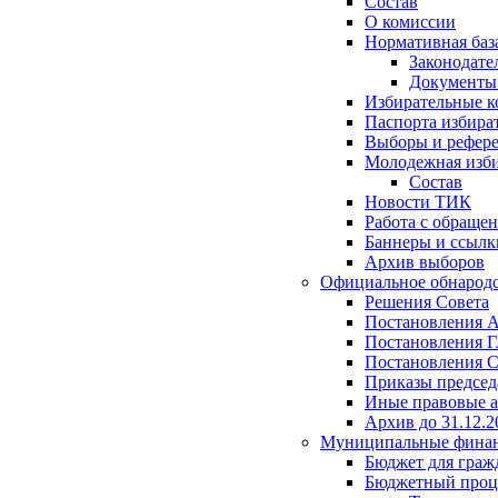
Состав
О комиссии
Нормативная баз
Законодате
Документ
Избирательные 
Паспорта избира
Выборы и рефер
Молодежная изби
Состав
Новости ТИК
Работа с обраще
Баннеры и ссылк
Архив выборов
Официальное обнарод
Решения Совета
Постановления 
Постановления Г
Постановления С
Приказы председ
Иные правовые 
Архив до 31.12.2
Муниципальные фина
Бюджет для граж
Бюджетный проц