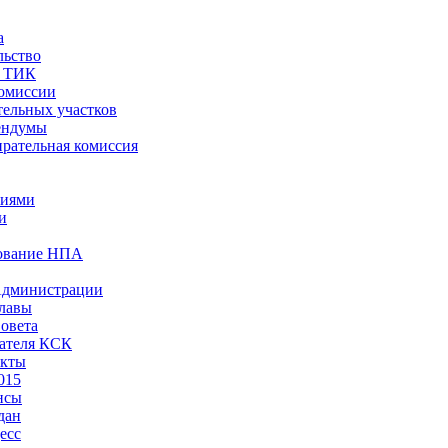
а
льство
ы ТИК
комиссии
тельных участков
ендумы
рательная комиссия
ниями
и
ование НПА
Администрации
лавы
овета
ателя КСК
акты
015
нсы
дан
есс