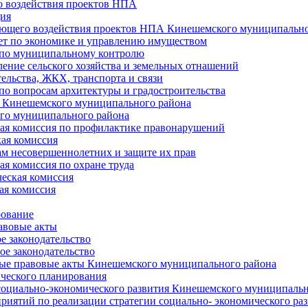
 воздействия проектов НПА
ия
ющего воздействия проектов НПА Кинешемского муниципально
т по экономике и управлению имуществом
 по муниципальному контролю
ение сельского хозяйства и земельных отнашений
ельства, ЖКХ, транспорта и связи
по вопросам архитектуры и градостроительства
 Кинешемского муниципального района
го муниципального района
я комиссия по профилактике правонарушений
ая комиссия
ам несовершеннолетних и защите их прав
я комиссия по охране труда
еская комиссия
ая комиссия
рование
авовые акты
е законодательство
ое законодательство
ые правовые акты Кинешемского муниципального района
ического планирования
социально-экономического развития Кинешемского муниципальн
риятий по реализации стратегии социально- экономического р