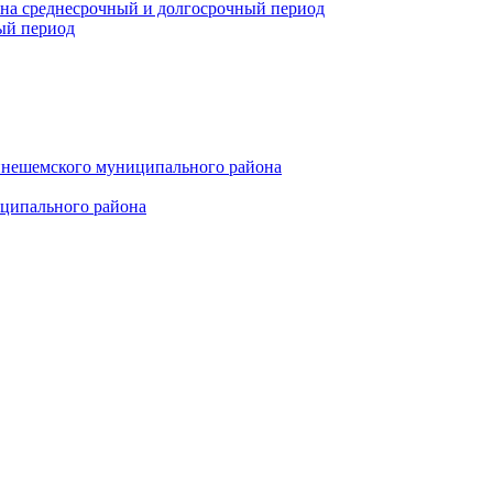
 на среднесрочный и долгосрочный период
ый период
инешемского муниципального района
иципального района