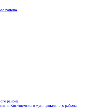
го района
ого района
азвития Кинешемского муниципального района