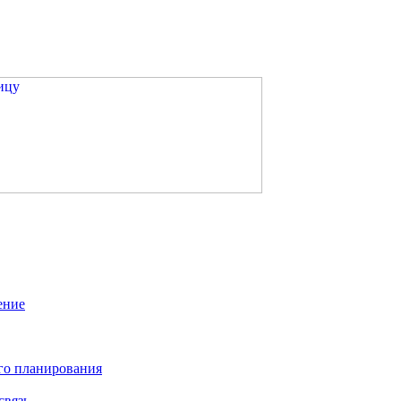
ение
го планирования
связь