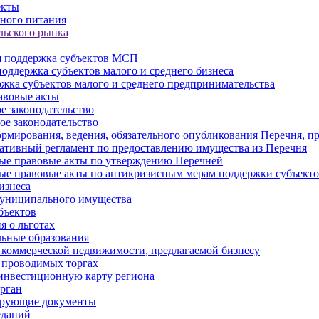
екты
ного питания
льского рынка
 поддержка субъектов МСП
оддержка субъектов малого и среднего бизнеса
жка субъектов малого и среднего предпринимательства
авовые акты
е законодательство
ое законодательство
рмирования, ведения, обязательного опубликования Перечня, п
тивный регламент по предоставлению имущества из Перечня
ые правовые акты по утверждению Перечней
ые правовые акты по антикризисным мерам поддержки субъек
изнеса
муниципального имущества
бъектов
 о льготах
ьные образования
 коммерческой недвижимости, предлагаемой бизнесу
 проводимых торгах
инвестиционную карту региона
рган
ирующие документы
еданий