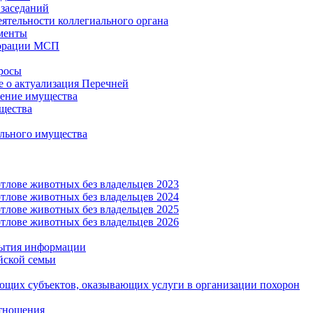
заседаний
еятельности коллегиального органа
менты
орации МСП
росы
 о актуализация Перечней
ение имущества
щества
льного имущества
тлове животных без владельцев 2023
тлове животных без владельцев 2024
тлове животных без владельцев 2025
тлове животных без владельцев 2026
рытия информации
йской семьи
ующих субъектов, оказывающих услуги в организации похорон
тношения