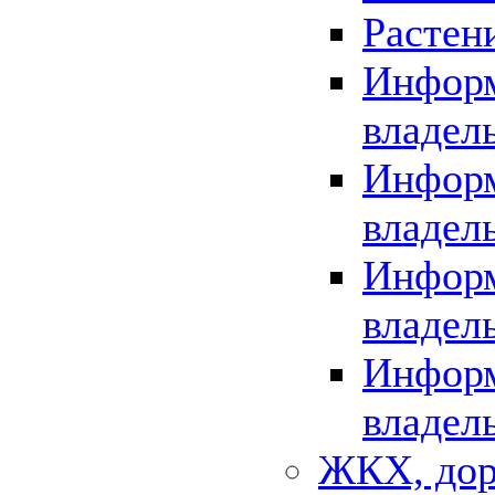
Растен
Информ
владел
Информ
владел
Информ
владел
Информ
владел
ЖКХ, дор