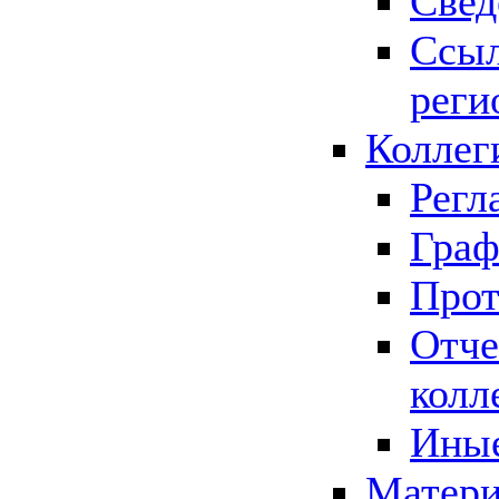
Свед
Ссыл
реги
Коллег
Регл
Граф
Прот
Отче
колл
Иные
Матери