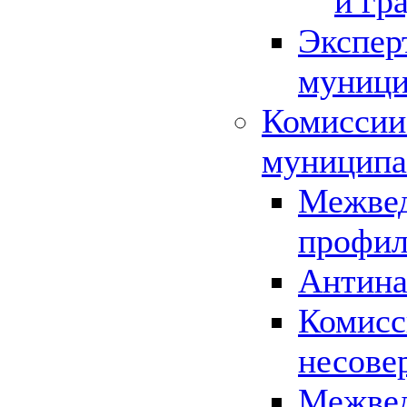
и гр
Экспер
муници
Комиссии
муниципа
Межвед
профил
Антина
Комисс
несове
Межвед