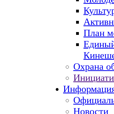
Культу
Активн
План м
Единый
Кинеше
Охрана об
Инициати
Информаци
Официаль
Новости