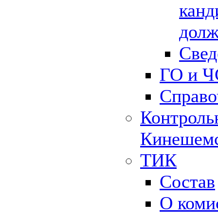
канд
долж
Свед
ГО и Ч
Справо
Контрольн
Кинешемс
ТИК
Состав
О коми