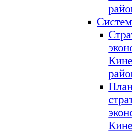
райо
Систем
Стра
экон
Кине
райо
План
стра
экон
Кине