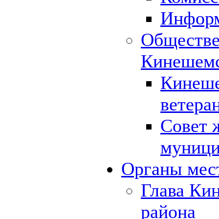
Инфор
Обществе
Кинешемс
Кинеше
ветера
Совет 
муници
Органы мес
Глава Ки
района