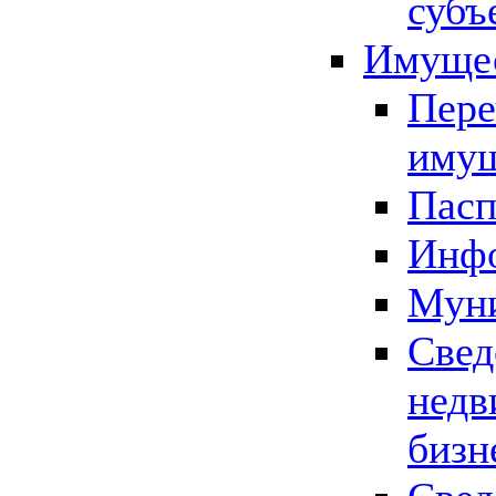
субъ
Имущес
Пере
имущ
Пасп
Инфо
Муни
Свед
недв
бизн