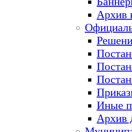
Баннер
Архив 
Официаль
Решени
Постан
Постан
Постан
Приказ
Иные п
Архив 
Муницип