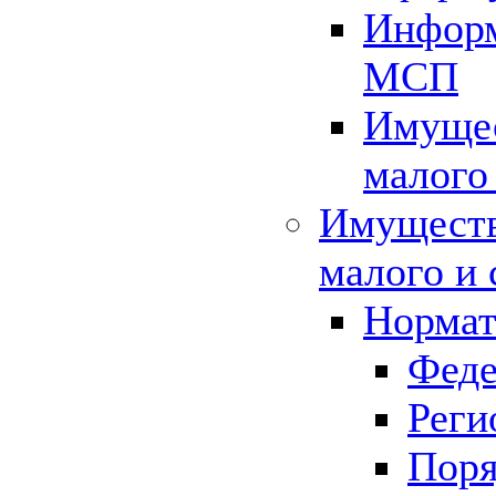
Информ
МСП
Имущес
малого
Имуществ
малого и 
Нормат
Феде
Реги
Поря