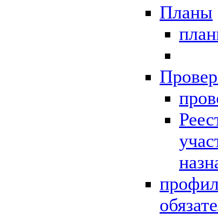
Планы
пла
Провер
пров
Реес
учас
назн
профил
обязат