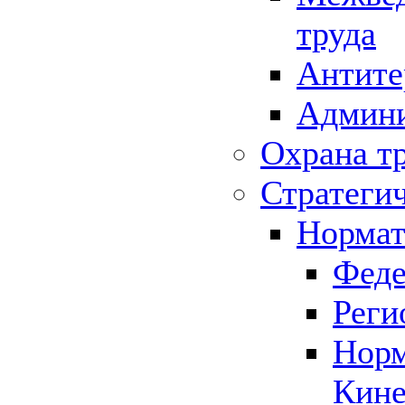
труда
Антите
Админи
Охрана т
Стратеги
Нормат
Феде
Реги
Норм
Кине