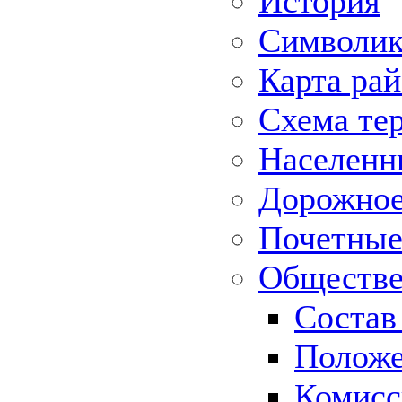
История
Символик
Карта ра
Схема те
Населенн
Дорожное 
Почетные
Обществе
Состав
Положе
Комисс