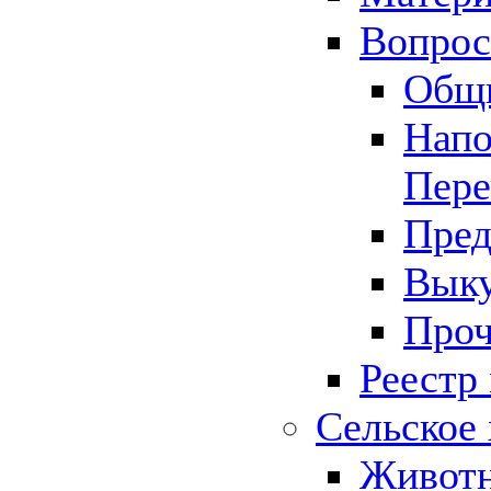
Вопрос 
Общ
Напо
Пере
Пред
Выку
Проч
Реестр
Сельское 
Животн