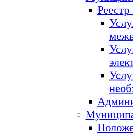
Реестр
Услу
межв
Услу
элек
Услу
необ
Админи
Муниципа
Положе