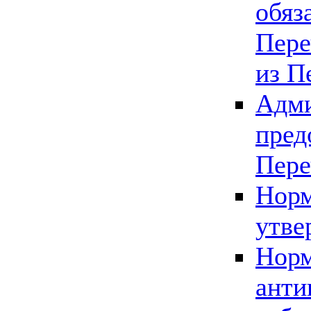
обяз
Пере
из П
Адми
пред
Пере
Норм
утве
Норм
анти