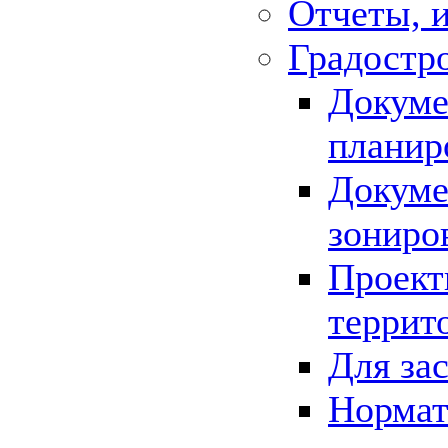
Отчеты, 
Градостр
Докуме
планир
Докуме
зониро
Проект
террит
Для за
Нормат