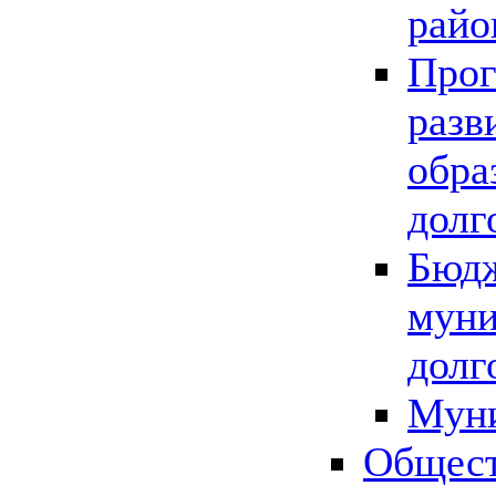
райо
Прог
разв
обра
долг
Бюдж
муни
долг
Мун
Общест