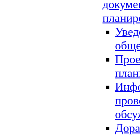
докуме
планир
Увед
обще
Прое
план
Инфо
пров
обсу
Дора