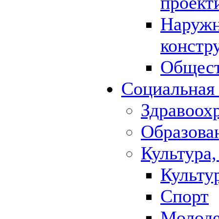
проект
Наружн
констр
Общест
Социальная
Здравоох
Образова
Культура,
Культу
Спорт
Молод