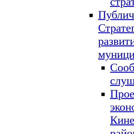
стра
Публич
Страте
развит
муници
Сооб
слу
Прое
экон
Кине
райо