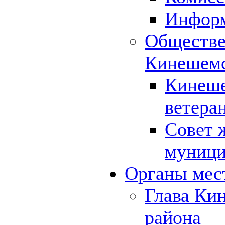
Инфор
Обществе
Кинешемс
Кинеше
ветера
Совет 
муници
Органы мес
Глава Ки
района