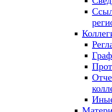
Свед
Ссыл
реги
Коллег
Регл
Граф
Прот
Отче
колл
Иные
Матери