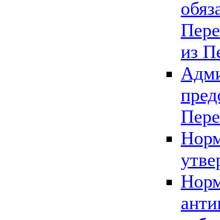
обяз
Пере
из П
Адми
пред
Пере
Норм
утве
Норм
анти