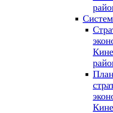
райо
Систем
Стра
экон
Кине
райо
План
стра
экон
Кине