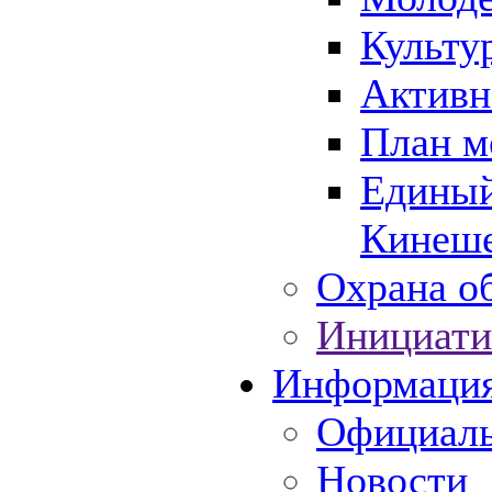
Культу
Активн
План м
Единый
Кинеше
Охрана об
Инициати
Информаци
Официаль
Новости