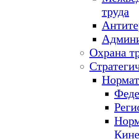
труда
Антите
Админи
Охрана т
Стратеги
Нормат
Феде
Реги
Норм
Кине