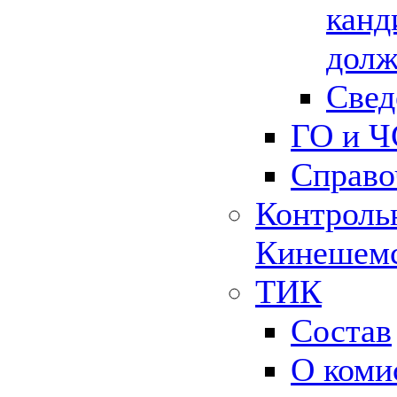
канд
долж
Свед
ГО и Ч
Справо
Контрольн
Кинешемс
ТИК
Состав
О коми