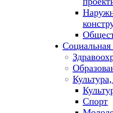
проект
Наружн
констр
Общест
Социальная
Здравоох
Образова
Культура,
Культу
Спорт
Молод