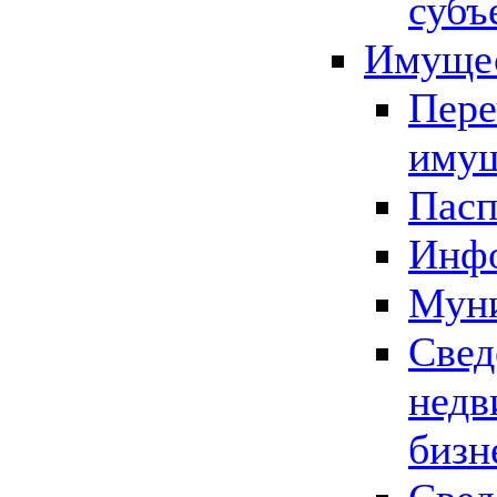
субъ
Имущес
Пере
имущ
Пасп
Инфо
Муни
Свед
недв
бизн