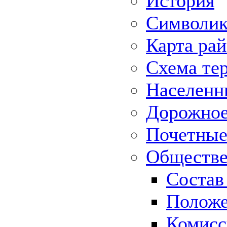
История
Символик
Карта ра
Схема те
Населенн
Дорожное 
Почетные
Обществе
Состав
Положе
Комисс