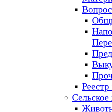
Вопрос 
Общ
Напо
Пере
Пред
Выку
Проч
Реестр
Сельское 
Животн