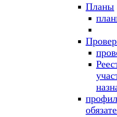
Планы
пла
Провер
пров
Реес
учас
назн
профил
обязат