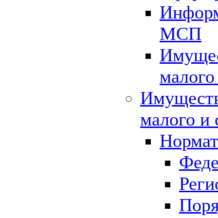
Информ
МСП
Имущес
малого
Имуществ
малого и 
Нормат
Феде
Реги
Поря