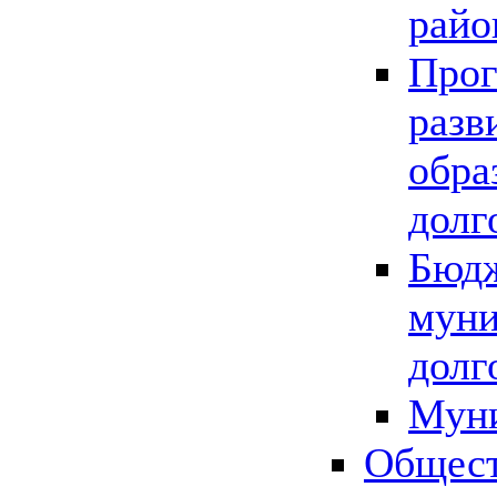
райо
Прог
разв
обра
долг
Бюдж
муни
долг
Мун
Общест