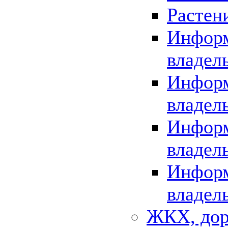
Растен
Информ
владел
Информ
владел
Информ
владел
Информ
владел
ЖКХ, дор