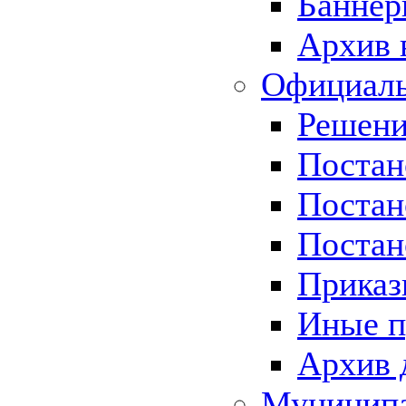
Баннер
Архив 
Официаль
Решени
Постан
Постан
Постан
Приказ
Иные п
Архив 
Муницип