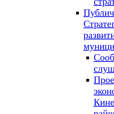
стра
Публич
Страте
развит
муници
Сооб
слу
Прое
экон
Кине
райо