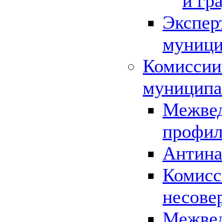
и гр
Экспер
муници
Комиссии
муниципа
Межвед
профил
Антина
Комисс
несове
Межвед