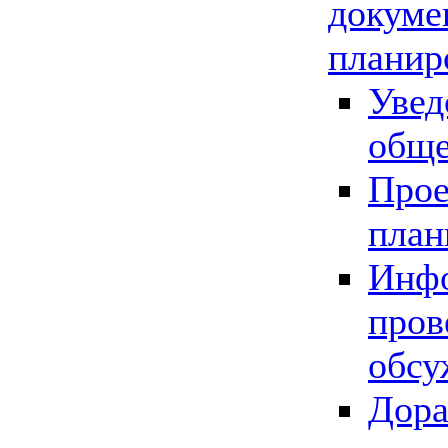
докуме
планир
Увед
обще
Прое
план
Инфо
пров
обсу
Дора