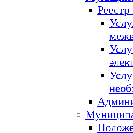
Реестр
Услу
межв
Услу
элек
Услу
необ
Админи
Муниципа
Положе