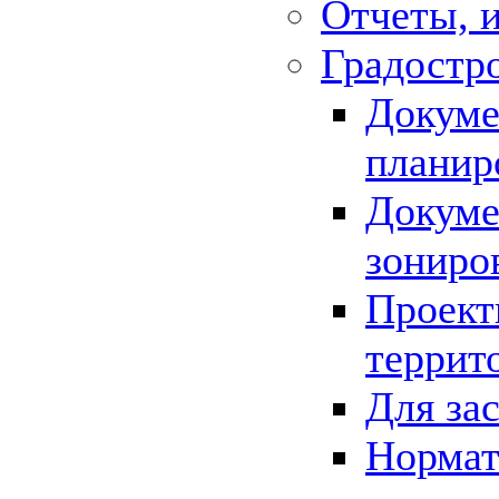
Отчеты, 
Градостр
Докуме
планир
Докуме
зониро
Проект
террит
Для за
Нормат