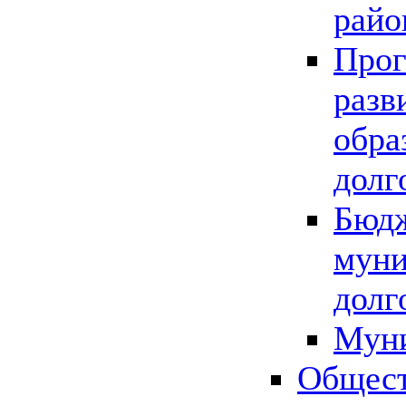
райо
Прог
разв
обра
долг
Бюдж
муни
долг
Мун
Общест