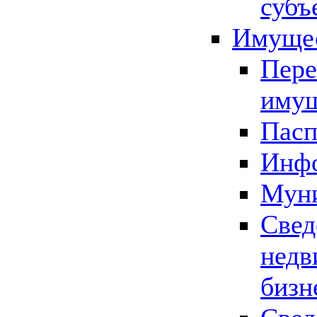
субъ
Имущес
Пере
имущ
Пасп
Инфо
Муни
Свед
недв
бизн