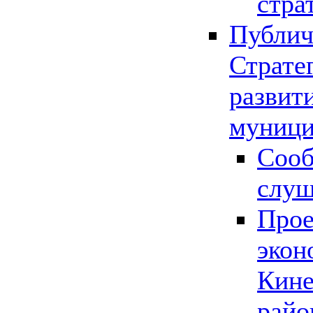
стра
Публич
Страте
развит
муници
Сооб
слу
Прое
экон
Кине
райо