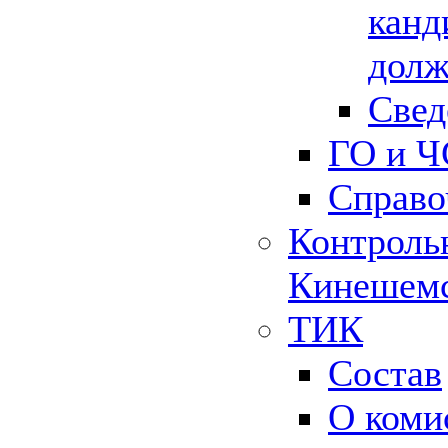
канд
долж
Свед
ГО и Ч
Справо
Контрольн
Кинешемс
ТИК
Состав
О коми