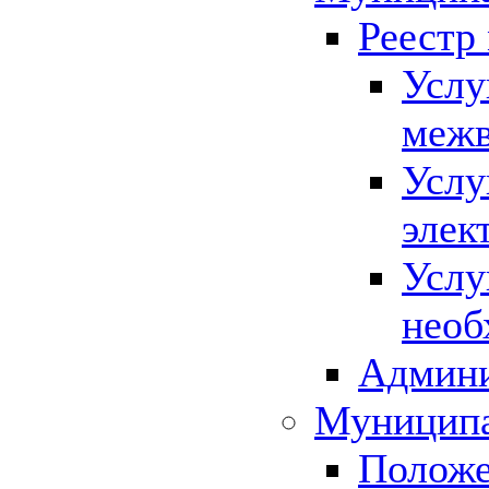
Реестр
Услу
межв
Услу
элек
Услу
необ
Админи
Муниципа
Положе