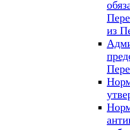
обяз
Пере
из П
Адми
пред
Пере
Норм
утве
Норм
анти