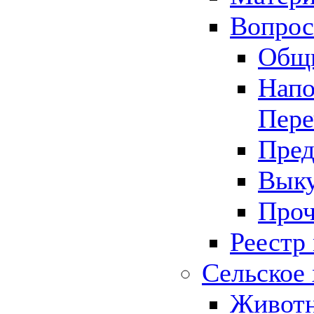
Вопрос 
Общ
Напо
Пере
Пред
Выку
Проч
Реестр
Сельское 
Животн