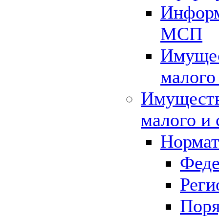
Информ
МСП
Имущес
малого
Имуществ
малого и 
Нормат
Феде
Реги
Поря