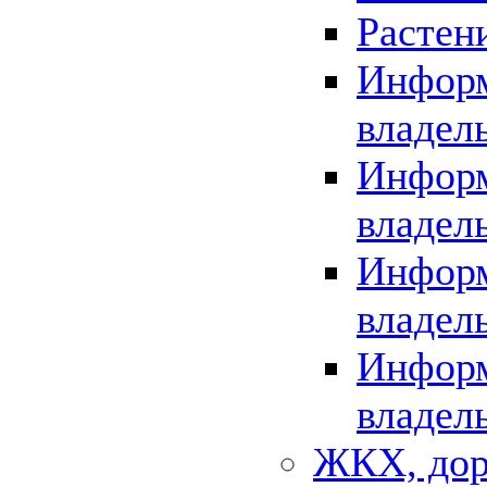
Растен
Информ
владел
Информ
владел
Информ
владел
Информ
владел
ЖКХ, дор