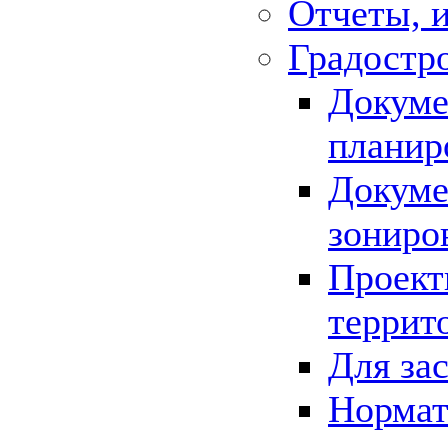
Отчеты, 
Градостр
Докуме
планир
Докуме
зониро
Проект
террит
Для за
Нормат