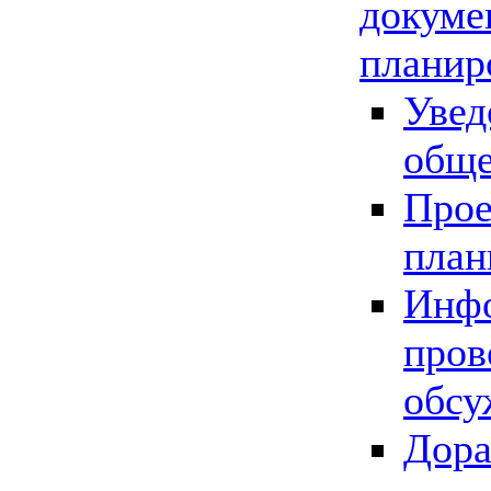
докуме
планир
Увед
обще
Прое
план
Инфо
пров
обсу
Дора