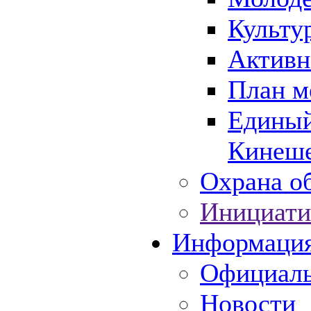
Культу
Активн
План м
Единый
Кинеше
Охрана об
Инициати
Информаци
Официаль
Новости