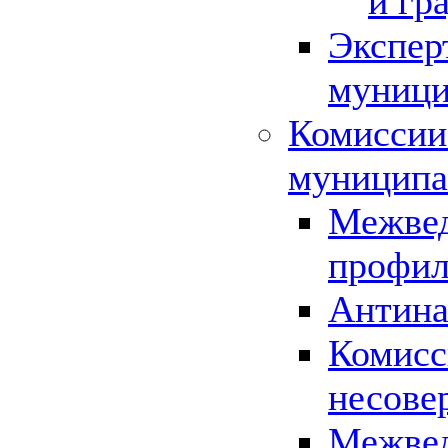
и гр
Экспер
муници
Комиссии
муниципа
Межвед
профил
Антина
Комисс
несове
Межвед