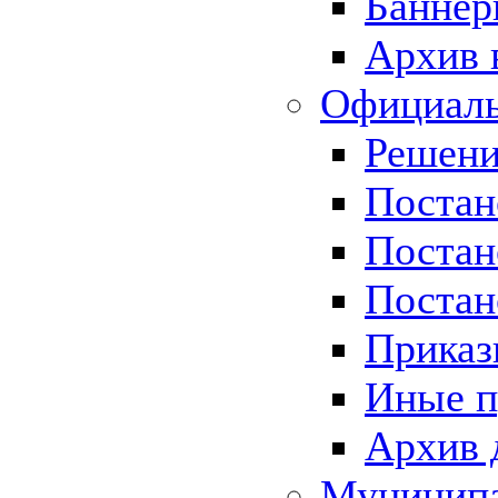
Баннер
Архив 
Официаль
Решени
Постан
Постан
Постан
Приказ
Иные п
Архив 
Муницип