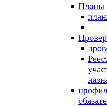
Планы
пла
Провер
пров
Реес
учас
назн
профил
обязат