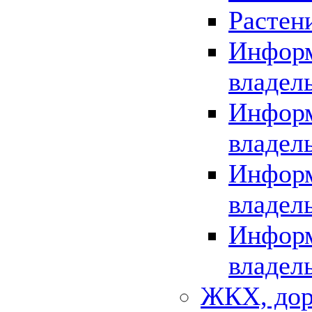
Растен
Информ
владел
Информ
владел
Информ
владел
Информ
владел
ЖКХ, дор