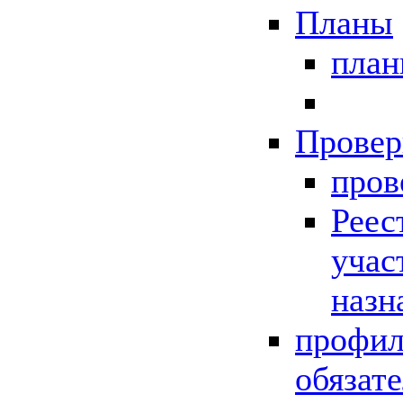
Планы
пла
Провер
пров
Реес
учас
назн
профил
обязат