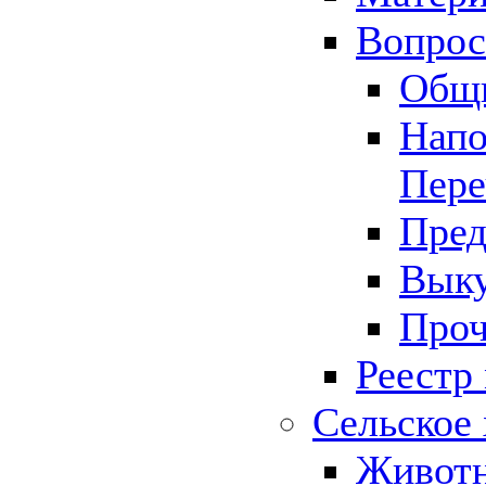
Вопрос 
Общ
Напо
Пере
Пред
Выку
Проч
Реестр
Сельское 
Животн