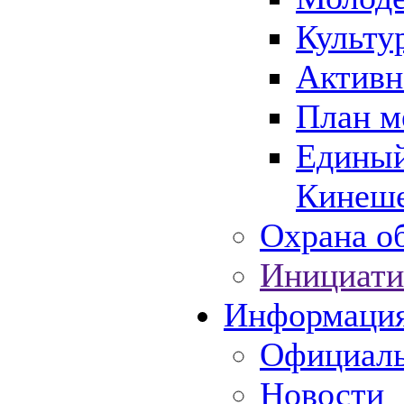
Культу
Активн
План м
Единый
Кинеше
Охрана об
Инициати
Информаци
Официаль
Новости