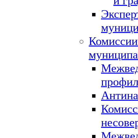
и гр
Экспер
муници
Комиссии
муниципа
Межвед
профил
Антина
Комисс
несове
Межвед