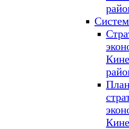
райо
Систем
Стра
экон
Кине
райо
План
стра
экон
Кине