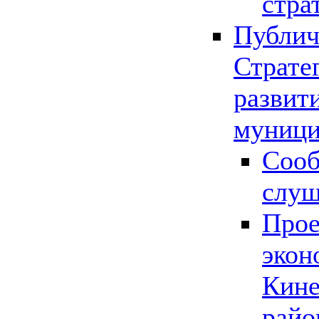
стра
Публич
Страте
развит
муници
Сооб
слу
Прое
экон
Кине
райо