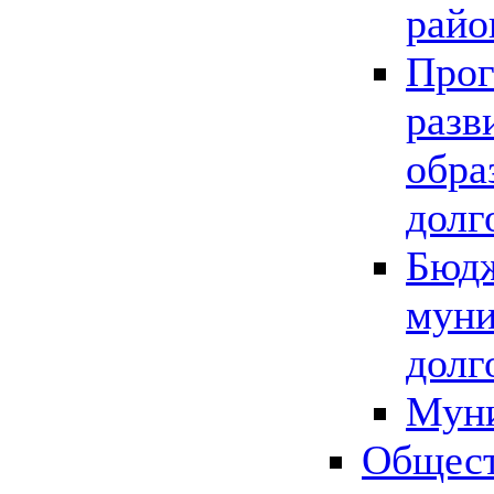
райо
Прог
разв
обра
долг
Бюдж
муни
долг
Мун
Общест