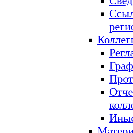
Свед
Ссыл
реги
Коллег
Регл
Граф
Прот
Отче
колл
Иные
Матери