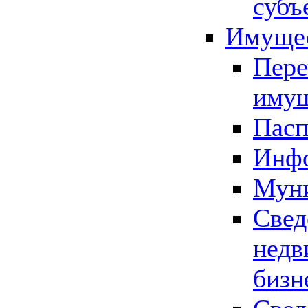
субъ
Имущес
Пере
имущ
Пасп
Инфо
Муни
Свед
недв
бизн