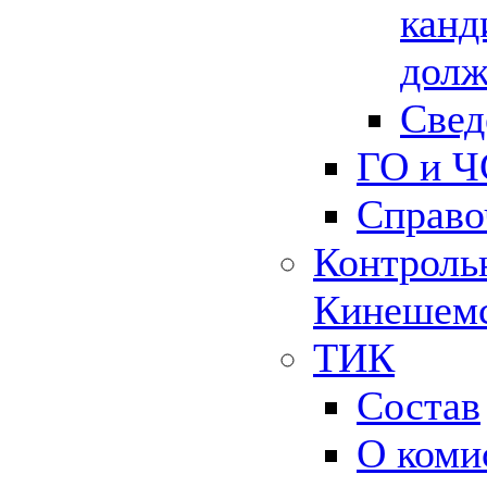
канд
долж
Свед
ГО и Ч
Справо
Контрольн
Кинешемс
ТИК
Состав
О коми