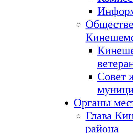
Инфор
Обществе
Кинешемс
Кинеше
ветера
Совет 
муници
Органы мес
Глава Ки
района