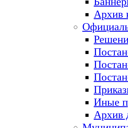
Баннер
Архив 
Официаль
Решени
Постан
Постан
Постан
Приказ
Иные п
Архив 
Муницип