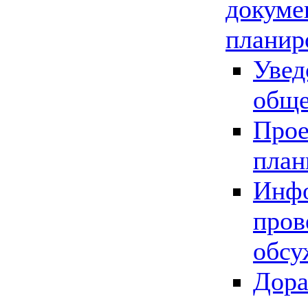
докуме
планир
Увед
обще
Прое
план
Инфо
пров
обсу
Дора