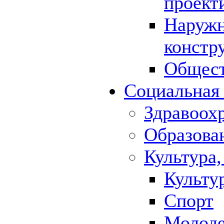
проект
Наружн
констр
Общест
Социальная
Здравоох
Образова
Культура,
Культу
Спорт
Молод