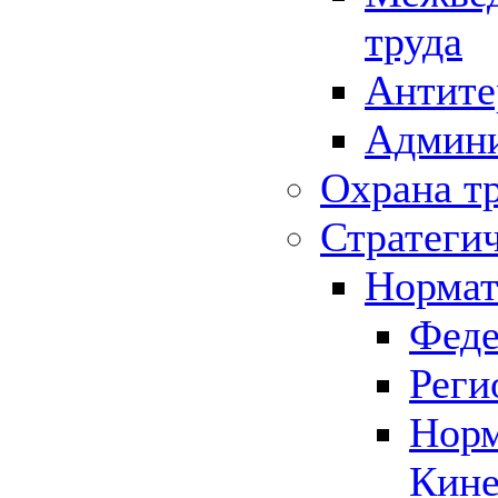
труда
Антите
Админи
Охрана т
Стратеги
Нормат
Феде
Реги
Норм
Кине