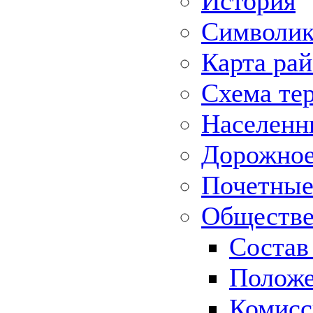
История
Символик
Карта ра
Схема те
Населенн
Дорожное 
Почетные
Обществе
Состав
Положе
Комисс