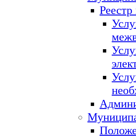
Реестр
Услу
межв
Услу
элек
Услу
необ
Админи
Муниципа
Положе