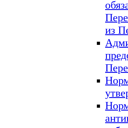
обяз
Пере
из П
Адми
пред
Пере
Норм
утве
Норм
анти