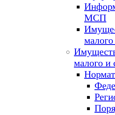
Информ
МСП
Имущес
малого
Имуществ
малого и 
Нормат
Феде
Реги
Поря