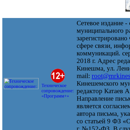
Сетевое издание 
муниципального 
зарегистрировано
сфере связи, инф
коммуникаций. се
2018 г. Адрес реда
Кинешма, ул. Ленин
mail:
root@mrkine
Кинешемского мун
Техническое
редактор Катаев А
сопровождение:
«Программ+»
Направление письм
является согласие
автора письма, ук
со статьей 9 ФЗ «
г. №152-ФЗ. В случ