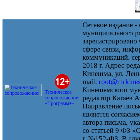
Сетевое издание 
муниципального 
зарегистрировано
сфере связи, инф
коммуникаций. се
2018 г. Адрес реда
Кинешма, ул. Ленин
mail:
root@mrkine
Кинешемского мун
Техническое
редактор Катаев А
сопровождение:
«Программ+»
Направление письм
является согласие
автора письма, ук
со статьей 9 ФЗ «
г. №152-ФЗ. В случ