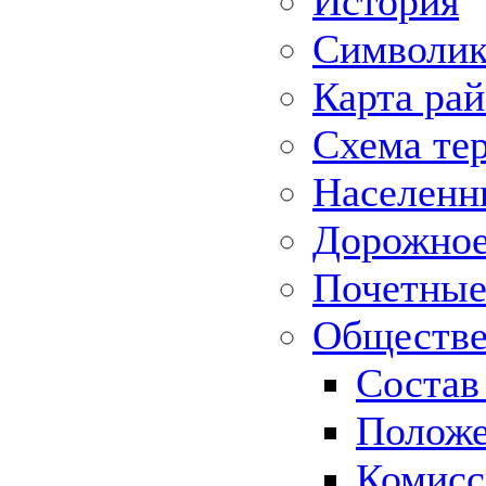
История
Символик
Карта ра
Схема те
Населенн
Дорожное 
Почетные
Обществе
Состав
Положе
Комисс