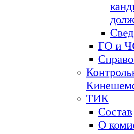
канд
долж
Свед
ГО и Ч
Справо
Контрольн
Кинешемс
ТИК
Состав
О коми