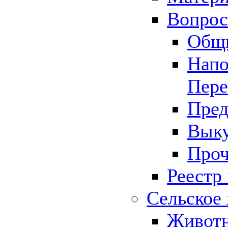
Вопрос 
Общ
Напо
Пере
Пред
Выку
Проч
Реестр
Сельское 
Животн