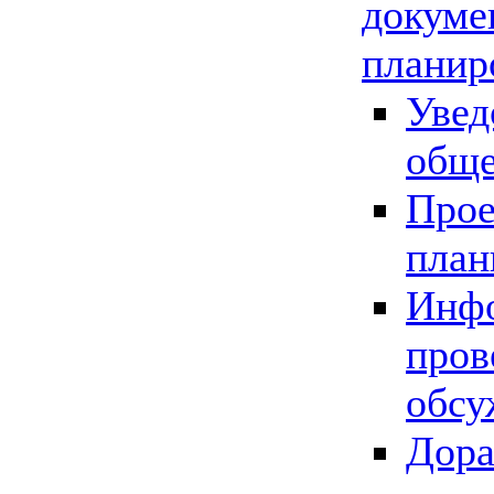
докуме
планир
Увед
обще
Прое
план
Инфо
пров
обсу
Дора