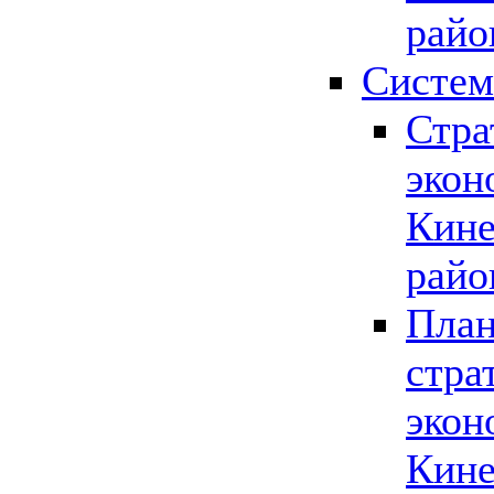
райо
Систем
Стра
экон
Кине
райо
План
стра
экон
Кине