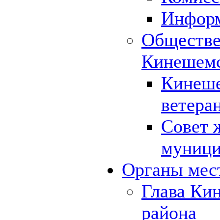
Инфор
Обществе
Кинешемс
Кинеше
ветера
Совет 
муници
Органы мес
Глава Ки
района