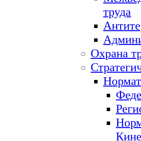
труда
Антите
Админи
Охрана т
Стратеги
Нормат
Феде
Реги
Норм
Кине