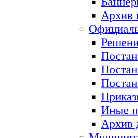
Баннер
Архив 
Официаль
Решени
Постан
Постан
Постан
Приказ
Иные п
Архив 
Муницип