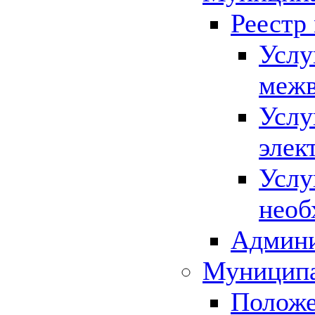
Реестр
Услу
межв
Услу
элек
Услу
необ
Админи
Муниципа
Положе