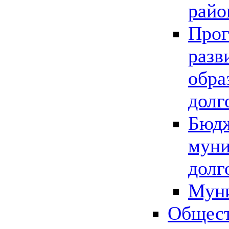
райо
Прог
разв
обра
долг
Бюдж
муни
долг
Мун
Общест