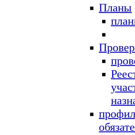
Планы
пла
Провер
пров
Реес
учас
назн
профил
обязат