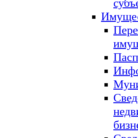
субъ
Имущес
Пере
имущ
Пасп
Инфо
Муни
Свед
недв
бизн