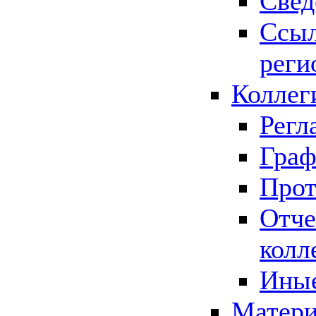
Свед
Ссыл
реги
Коллег
Регл
Граф
Прот
Отче
колл
Иные
Матери