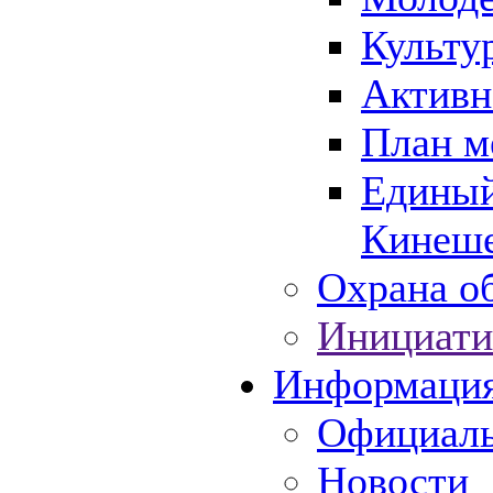
Культу
Активн
План м
Единый
Кинеше
Охрана об
Инициати
Информаци
Официаль
Новости