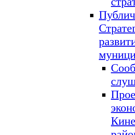
стра
Публич
Страте
развит
муници
Сооб
слу
Прое
экон
Кине
райо