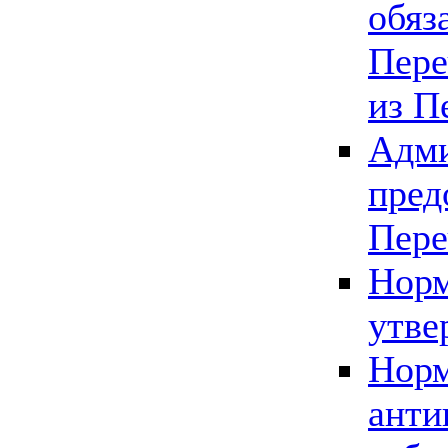
обяз
Пере
из П
Адми
пред
Пере
Норм
утве
Норм
анти