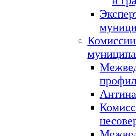
и гр
Экспер
муници
Комиссии
муниципа
Межвед
профил
Антина
Комисс
несове
Межвед