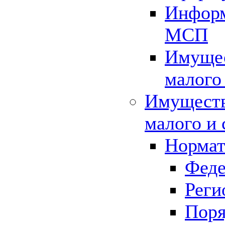
Информ
МСП
Имущес
малого
Имуществ
малого и 
Нормат
Феде
Реги
Поря