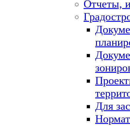
Отчеты, 
Градостр
Докуме
планир
Докуме
зониро
Проект
террит
Для за
Нормат