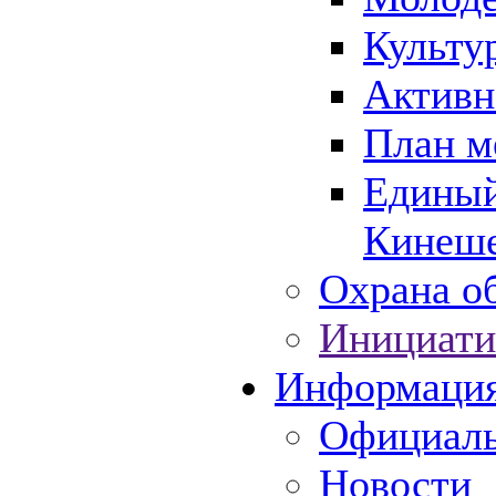
Культу
Активн
План м
Единый
Кинеше
Охрана об
Инициати
Информаци
Официаль
Новости