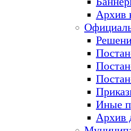
Баннер
Архив 
Официаль
Решени
Постан
Постан
Постан
Приказ
Иные п
Архив 
Муницип