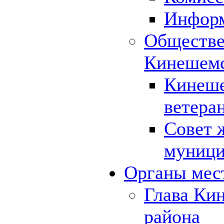
Инфор
Обществе
Кинешемс
Кинеше
ветера
Совет 
муници
Органы мес
Глава Ки
района