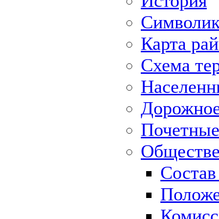
История
Символик
Карта ра
Схема те
Населенн
Дорожное 
Почетные
Обществе
Состав
Положе
Комисс