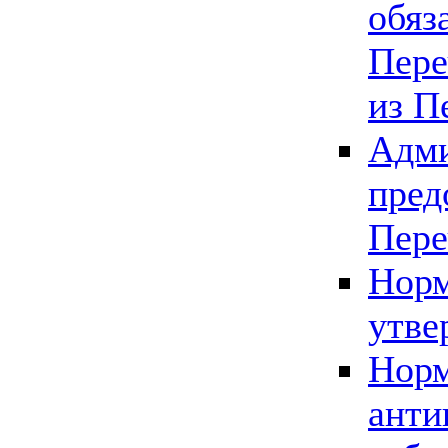
обяз
Пере
из П
Адми
пред
Пере
Норм
утве
Норм
анти