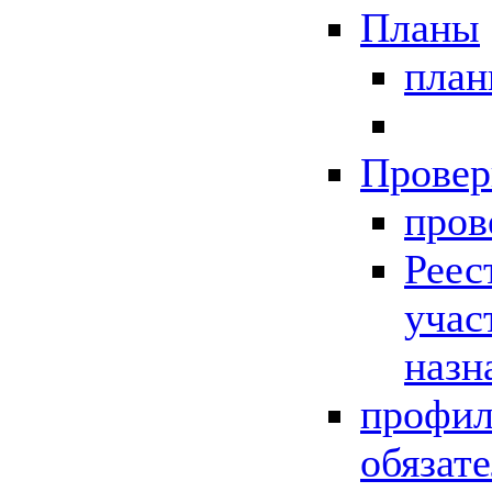
Планы
пла
Провер
пров
Реес
учас
назн
профил
обязат