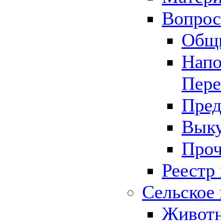
Вопрос 
Общ
Напо
Пере
Пред
Выку
Проч
Реестр
Сельское 
Животн