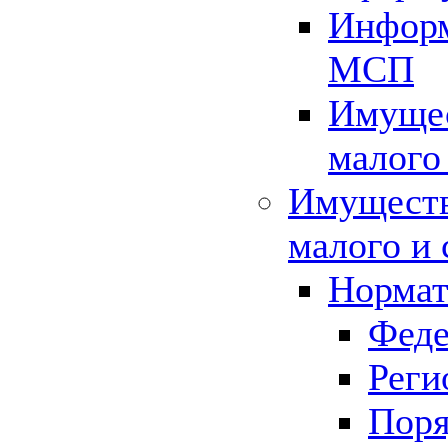
Информ
МСП
Имущес
малого
Имуществ
малого и 
Нормат
Феде
Реги
Поря