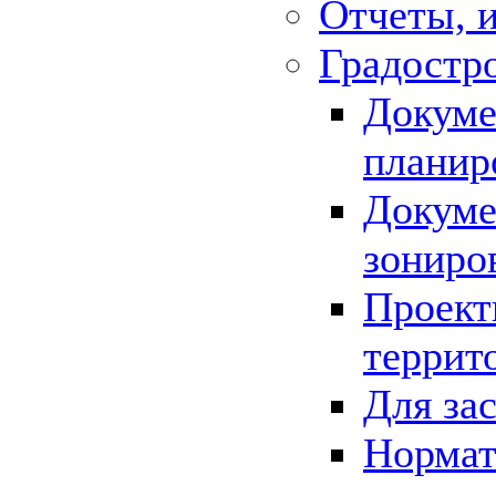
Отчеты, 
Градостр
Докуме
планир
Докуме
зониро
Проект
террит
Для за
Нормат