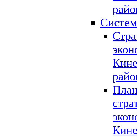
райо
Систем
Стра
экон
Кине
райо
План
стра
экон
Кине