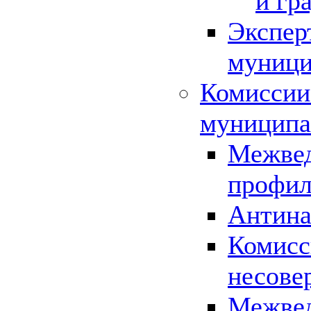
и гр
Экспер
муници
Комиссии
муниципа
Межвед
профил
Антина
Комисс
несове
Межвед