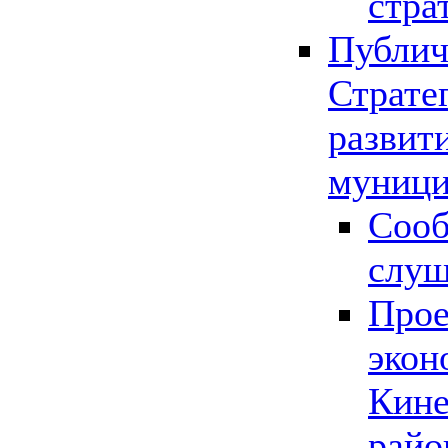
стра
Публич
Страте
развит
муници
Сооб
слу
Прое
экон
Кине
райо