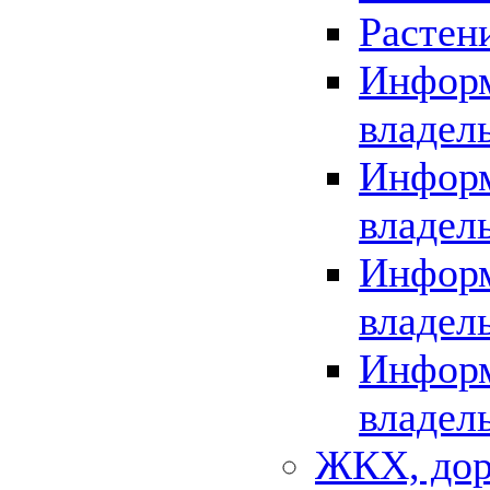
Растен
Информ
владел
Информ
владел
Информ
владел
Информ
владел
ЖКХ, дор