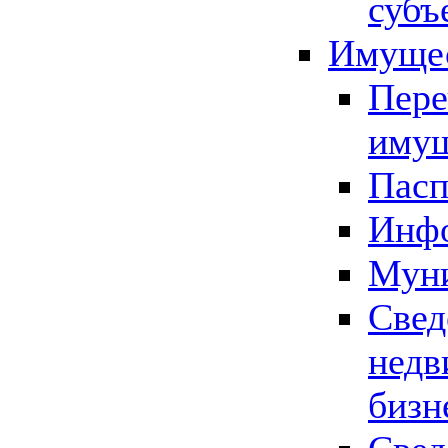
субъ
Имущес
Пере
имущ
Пасп
Инфо
Муни
Свед
недв
бизн