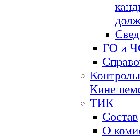
канд
долж
Свед
ГО и Ч
Справо
Контрольн
Кинешемс
ТИК
Состав
О коми