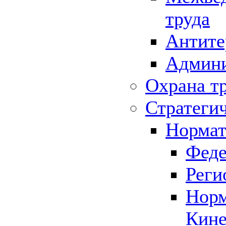
труда
Антите
Админи
Охрана т
Стратеги
Нормат
Феде
Реги
Норм
Кине