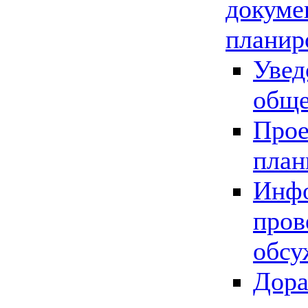
докуме
планир
Увед
обще
Прое
план
Инфо
пров
обсу
Дора