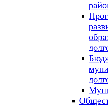
райо
Прог
разв
обра
долг
Бюдж
муни
долг
Мун
Общест