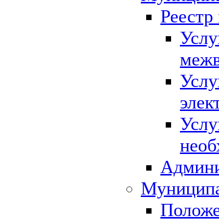
Реестр
Услу
межв
Услу
элек
Услу
необ
Админи
Муниципа
Положе