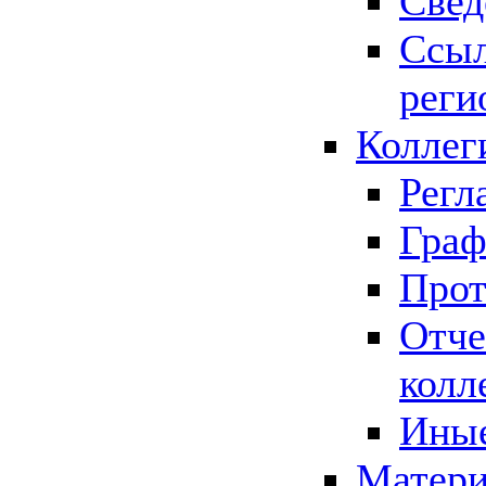
Свед
Ссыл
реги
Коллег
Регл
Граф
Прот
Отче
колл
Иные
Матери