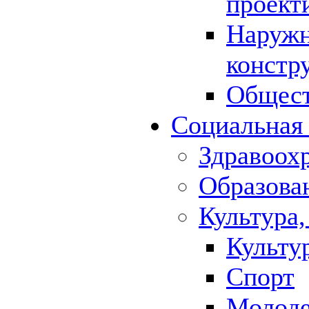
проект
Наружн
констр
Общест
Социальная
Здравоох
Образова
Культура,
Культу
Спорт
Молод