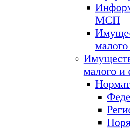
Информ
МСП
Имущес
малого
Имуществ
малого и 
Нормат
Феде
Реги
Поря