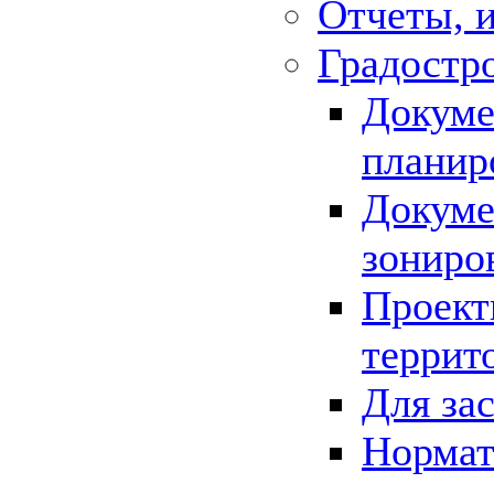
Отчеты, 
Градостр
Докуме
планир
Докуме
зониро
Проект
террит
Для за
Нормат