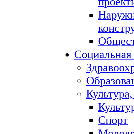
проект
Наружн
констр
Общест
Социальная
Здравоох
Образова
Культура,
Культу
Спорт
Молод