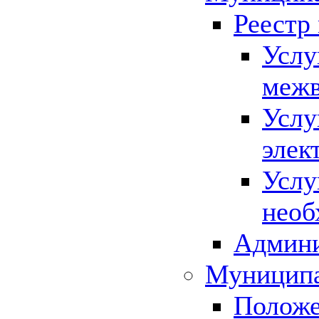
Реестр
Услу
межв
Услу
элек
Услу
необ
Админи
Муниципа
Положе