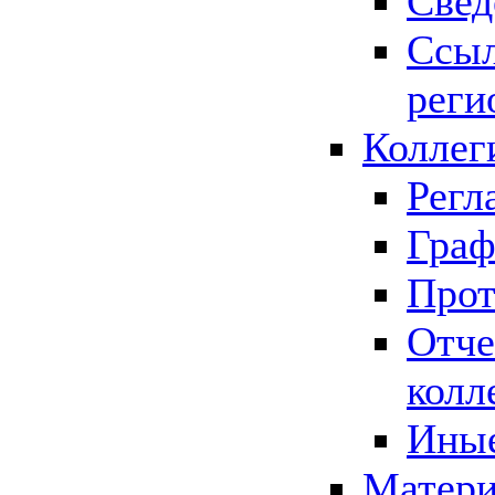
Свед
Ссыл
реги
Коллег
Регл
Граф
Прот
Отче
колл
Иные
Матери