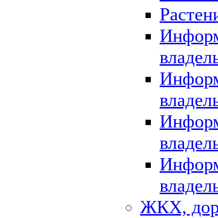
Растен
Информ
владел
Информ
владел
Информ
владел
Информ
владел
ЖКХ, дор