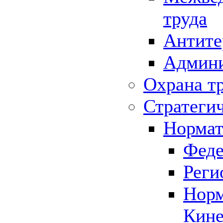
труда
Антите
Админи
Охрана т
Стратеги
Нормат
Феде
Реги
Норм
Кине