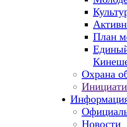
Культу
Активн
План м
Единый
Кинеше
Охрана об
Инициати
Информаци
Официаль
Новости