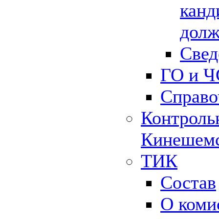
канд
долж
Свед
ГО и Ч
Справо
Контрольн
Кинешемс
ТИК
Состав
О коми