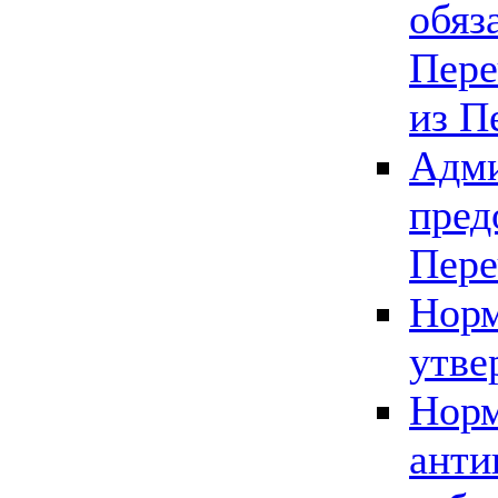
обяз
Пере
из П
Адми
пред
Пере
Норм
утве
Норм
анти