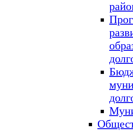
райо
Прог
разв
обра
долг
Бюдж
муни
долг
Мун
Общест