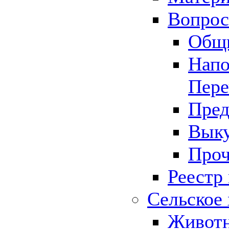
Вопрос 
Общ
Напо
Пере
Пред
Выку
Проч
Реестр
Сельское 
Животн