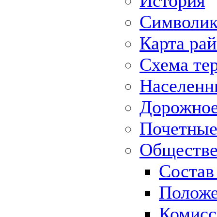
История
Символик
Карта ра
Схема те
Населенн
Дорожное 
Почетные
Обществе
Состав
Положе
Комисс