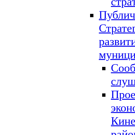
стра
Публич
Страте
развит
муници
Сооб
слу
Прое
экон
Кине
райо