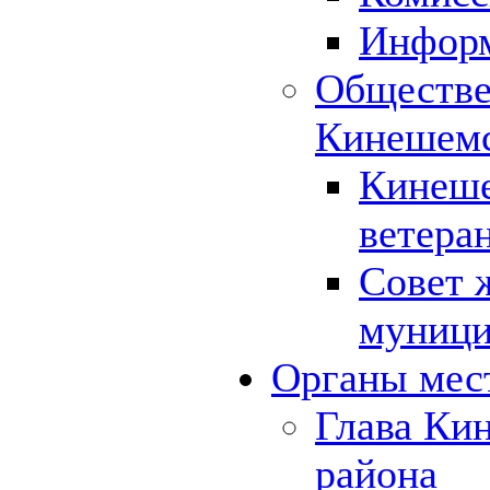
Инфор
Обществе
Кинешемс
Кинеше
ветера
Совет 
муници
Органы мес
Глава Ки
района