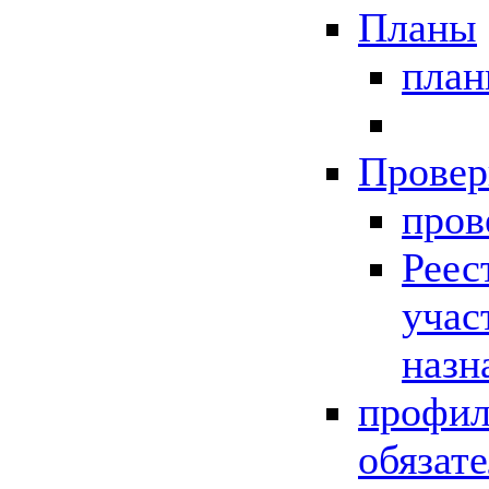
Планы
пла
Провер
пров
Реес
учас
назн
профил
обязат