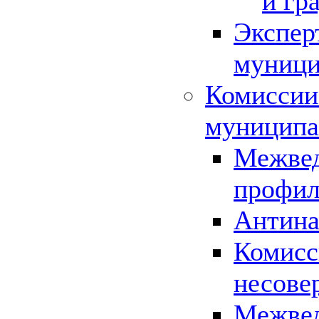
и гр
Экспер
муници
Комиссии
муниципа
Межвед
профил
Антина
Комисс
несове
Межвед