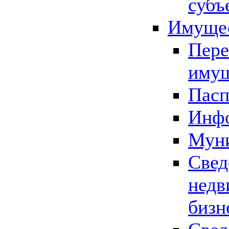
субъ
Имущес
Пере
имущ
Пасп
Инфо
Муни
Свед
недв
бизн