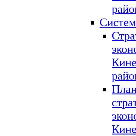
райо
Систем
Стра
экон
Кине
райо
План
стра
экон
Кине