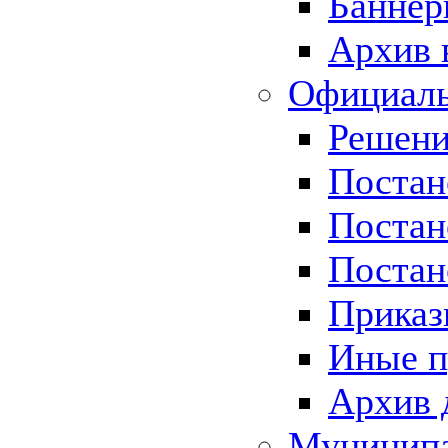
Баннер
Архив 
Официаль
Решени
Постан
Постан
Постан
Приказ
Иные п
Архив 
Муницип