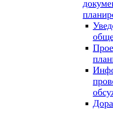
докуме
планир
Увед
обще
Прое
план
Инфо
пров
обсу
Дора