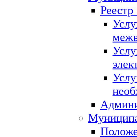
Реестр
Услу
межв
Услу
элек
Услу
необ
Админи
Муниципа
Положе