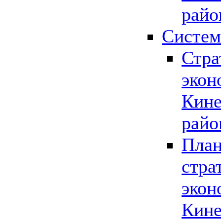
райо
Систем
Стра
экон
Кине
райо
План
стра
экон
Кине