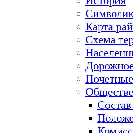
История
Символик
Карта ра
Схема те
Населенн
Дорожное 
Почетные
Обществе
Состав
Положе
Комисс