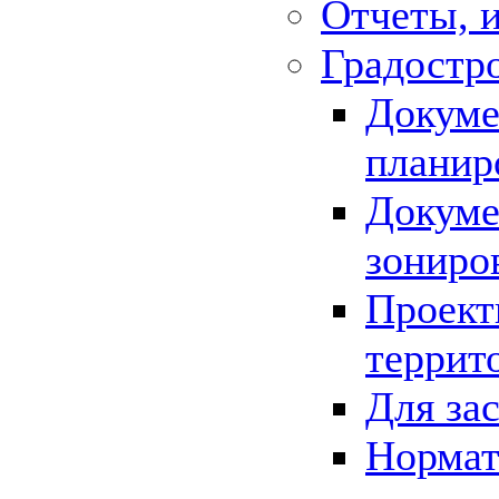
Отчеты, 
Градостр
Докуме
планир
Докуме
зониро
Проект
террит
Для за
Нормат