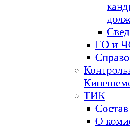
канд
долж
Свед
ГО и Ч
Справо
Контрольн
Кинешемс
ТИК
Состав
О коми