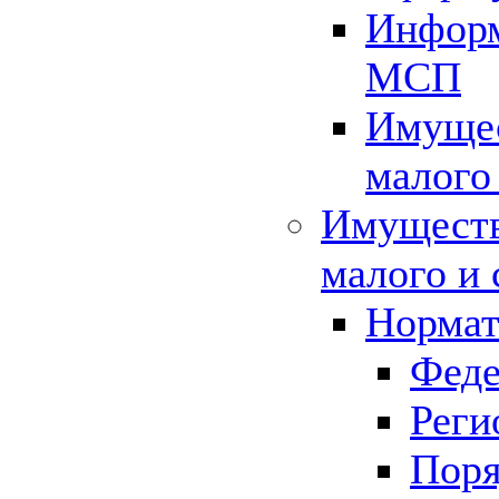
Информ
МСП
Имущес
малого
Имуществ
малого и 
Нормат
Феде
Реги
Поря