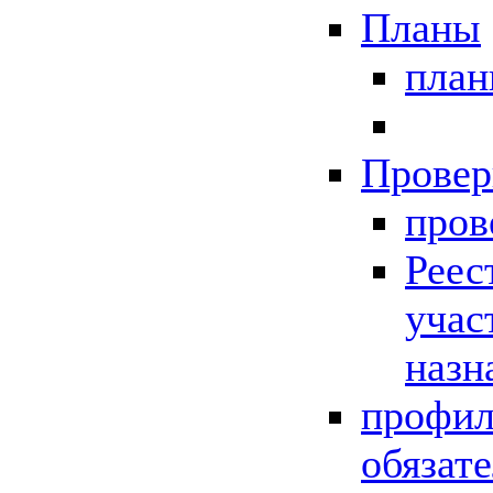
Планы
пла
Провер
пров
Реес
учас
назн
профил
обязат