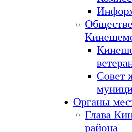
Инфор
Обществе
Кинешемс
Кинеше
ветера
Совет 
муници
Органы мес
Глава Ки
района