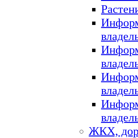
Растен
Информ
владел
Информ
владел
Информ
владел
Информ
владел
ЖКХ, дор