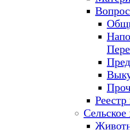
Вопрос 
Общ
Напо
Пере
Пред
Выку
Проч
Реестр
Сельское 
Животн