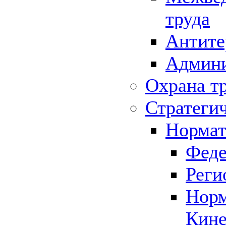
труда
Антите
Админи
Охрана т
Стратеги
Нормат
Феде
Реги
Норм
Кине