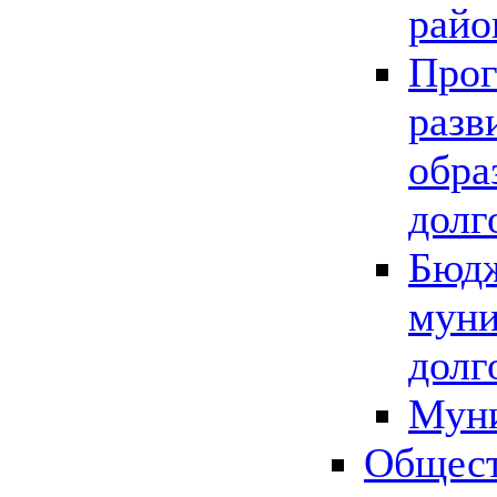
райо
Прог
разв
обра
долг
Бюдж
муни
долг
Мун
Общест