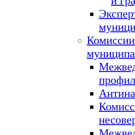
и гр
Экспер
муници
Комиссии
муниципа
Межвед
профил
Антина
Комисс
несове
Межвед