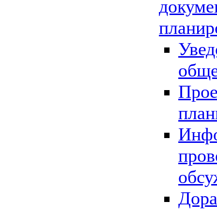
докуме
планир
Увед
обще
Прое
план
Инфо
пров
обсу
Дора