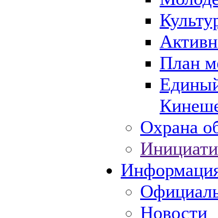
Культу
Активн
План м
Единый
Кинеше
Охрана об
Инициати
Информаци
Официаль
Новости