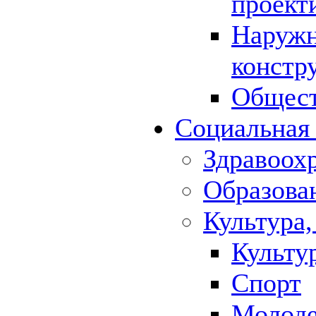
проект
Наружн
констр
Общест
Социальная
Здравоох
Образова
Культура,
Культу
Спорт
Молод