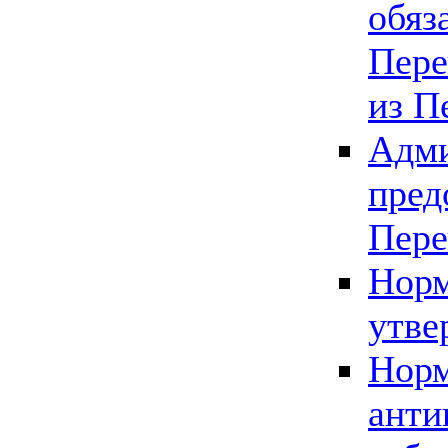
обяз
Пере
из П
Адми
пред
Пере
Норм
утве
Норм
анти