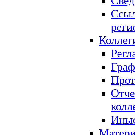
Свед
Ссыл
реги
Коллег
Регл
Граф
Прот
Отче
колл
Иные
Матери