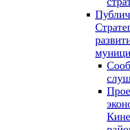
стра
Публич
Страте
развит
муници
Сооб
слу
Прое
экон
Кине
райо