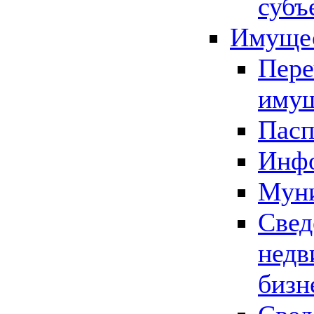
субъ
Имущес
Пере
имущ
Пасп
Инфо
Муни
Свед
недв
бизн