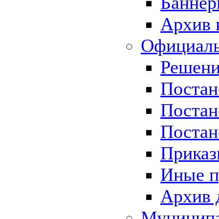
Баннер
Архив 
Официаль
Решени
Постан
Постан
Постан
Приказ
Иные п
Архив 
Муницип