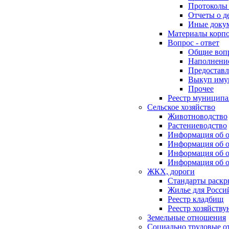
Протоколы 
Отчеты о д
Иные доку
Материалы корп
Вопрос - ответ
Общие воп
Наполнение
Предоставл
Выкуп иму
Прочее
Реестр муниципа
Сельское хозяйство
Животноводство
Растениеводство
Информация об о
Информация об о
Информация об о
Информация об о
ЖКХ, дороги
Стандарты раск
Жилье для Росси
Реестр кладбищ
Реестр хозяйств
Земельные отношения
Социально трудовые о