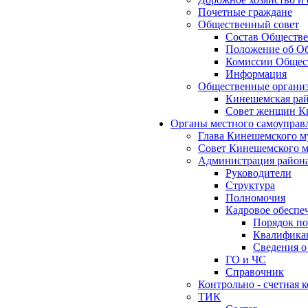
Почетные граждане
Общественный совет
Состав Обществе
Положение об Об
Комиссии Общест
Информация
Общественные органи
Кинешемская рай
Совет женщин К
Органы местного самоуправ
Глава Кинешемского м
Совет Кинешемского м
Администрация район
Руководители
Структура
Полномочия
Кадровое обеспе
Порядок по
Квалификац
Сведения о
ГО и ЧС
Справочник
Контрольно - счетная
ТИК