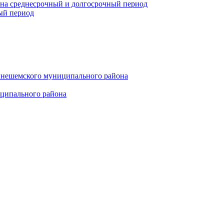
 на среднесрочный и долгосрочный период
ый период
инешемского муниципального района
иципального района