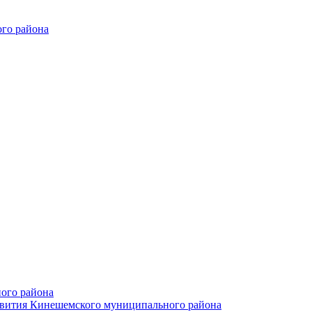
го района
ого района
азвития Кинешемского муниципального района