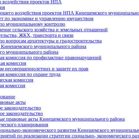
 воздействия проектов НПА
ия
ющего воздействия проектов НПА Кинешемского муниципально
т по экономике и управлению имуществом
 по муниципальному контролю
ение сельского хозяйства и земельных отнашений
ельства, ЖКХ, транспорта и связи
по вопросам архитектуры и градостроительства
 Кинешемского муниципального района
го муниципального района
я комиссия по профилактике правонарушений
ая комиссия
ам несовершеннолетних и защите их прав
я комиссия по охране труда
еская комиссия
ая комиссия
рование
авовые акты
е законодательство
ое законодательство
ые правовые акты Кинешемского муниципального района
ического планирования
социально-экономического развития Кинешемского муниципальн
риятий по реализации стратегии социально- экономического р