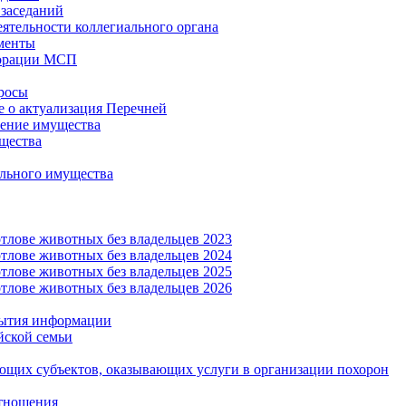
заседаний
еятельности коллегиального органа
менты
орации МСП
росы
 о актуализация Перечней
ение имущества
щества
льного имущества
тлове животных без владельцев 2023
тлове животных без владельцев 2024
тлове животных без владельцев 2025
тлове животных без владельцев 2026
рытия информации
йской семьи
ующих субъектов, оказывающих услуги в организации похорон
тношения