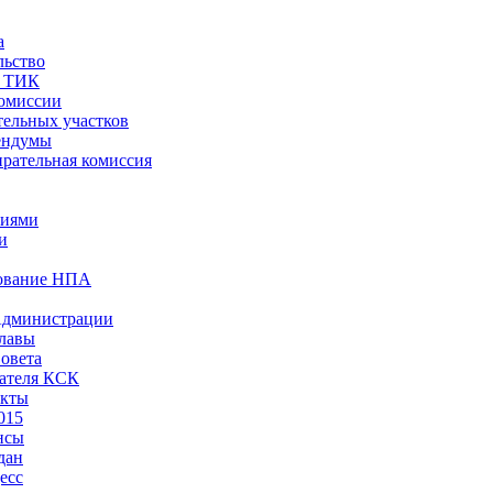
а
льство
ы ТИК
комиссии
тельных участков
ендумы
рательная комиссия
ниями
и
ование НПА
Администрации
лавы
овета
ателя КСК
акты
015
нсы
дан
есс