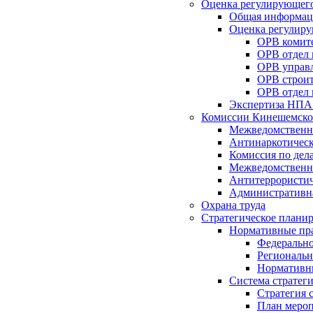
Оценка регулирующего
Общая информац
Оценка регулиру
ОРВ комите
ОРВ отдел
ОРВ управл
ОРВ строит
ОРВ отдел 
Экспертиза НПА
Комиссии Кинешемско
Межведомственна
Антинаркотическ
Комиссия по дел
Межведомственна
Антитеррористич
Административн
Охрана труда
Стратегическое плани
Нормативные пр
Федерально
Региональн
Нормативн
Система стратег
Стратегия 
План мероп