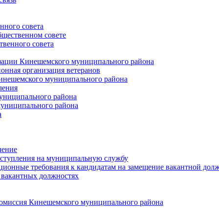
нного совета
щественном совете
венного совета
зации Кинешемского муниципального района
онная организация ветеранов
инешемского муниципального района
ления
униципального района
униципального района
а
чение
ступления на муниципальную службу
ионные требования к кандидатам на замещение вакантной дол
 вакантных должностях
 комиссия Кинешемского муниципального района