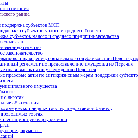
екты
ного питания
льского рынка
 поддержка субъектов МСП
оддержка субъектов малого и среднего бизнеса
жка субъектов малого и среднего предпринимательства
авовые акты
е законодательство
ое законодательство
рмирования, ведения, обязательного опубликования Перечня, п
тивный регламент по предоставлению имущества из Перечня
ые правовые акты по утверждению Перечней
ые правовые акты по антикризисным мерам поддержки субъек
изнеса
муниципального имущества
бъектов
 о льготах
ьные образования
 коммерческой недвижимости, предлагаемой бизнесу
 проводимых торгах
инвестиционную карту региона
рган
ирующие документы
еданий