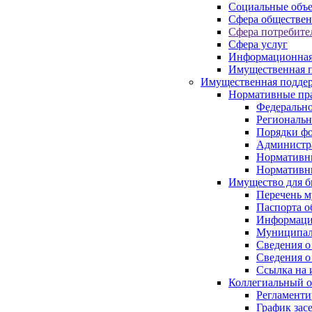
Социальные объ
Сфера обществен
Сфера потребите
Сфера услуг
Информационная
Имущественная п
Имущественная поддер
Нормативные пр
Федерально
Региональн
Порядки фо
Администра
Нормативн
Нормативн
Имущество для б
Перечень 
Паспорта о
Информация
Муниципал
Сведения о
Сведения о
Ссылка на 
Коллегиальный о
Регламент
График зас