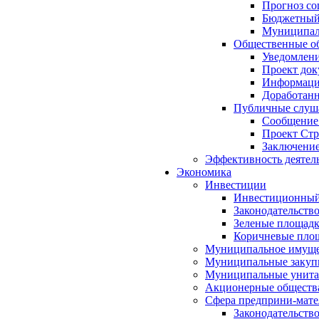
Прогноз со
Бюджетный 
Муниципал
Общественные об
Уведомлени
Проект док
Информация
Доработанн
Публичные слуша
Сообщение
Проект Стр
Заключение
Эффективность деятел
Экономика
Инвестиции
Инвестиционный
Законодательств
Зеленые площад
Коричневые пло
Муниципальное имуще
Муниципальные закуп
Муниципальные унита
Акционерные обществ
Сфера предприни-мате
Законодательств