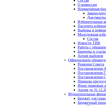
Состав
О комиссии
Нормативная баз
Законодате
Документ
Избирательные 
Паспорта избира
Выборы и рефер
Молодежная изби
Состав
Новости ТИК
Работа с обраще
Баннеры и ссылк
Архив выборов
Официальное обнарод
Решения Совета
Постановления 
Постановления Г
Постановления С
Приказы председ
Иные правовые 
Архив до 31.12.2
Муниципальные фина
Бюджет для граж
Бюджетный проц