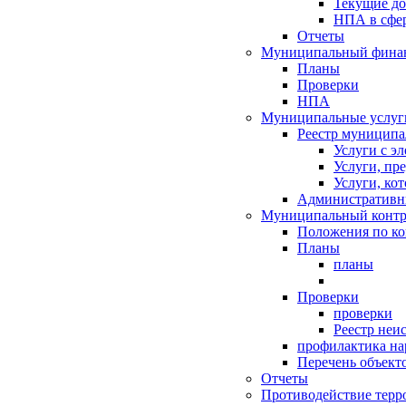
Текущие д
НПА в сфер
Отчеты
Муниципальный финан
Планы
Проверки
НПА
Муниципальные услуг
Реестр муниципа
Услуги с э
Услуги, пр
Услуги, ко
Административн
Муниципальный контр
Положения по к
Планы
планы
Проверки
проверки
Реестр неи
профилактика на
Перечень объект
Отчеты
Противодействие терр