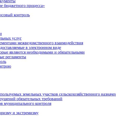
окументы
е бюджетного процесса»
совый контроль
и
льных услуг
лементами межведомственного взаимодействия
едоставляемые в электронном виде
торые являются необходимыми и обязательными
ые регламенты
оль
онтрою
спользуемых земельных участков сельскохозяйственного назначе
рушений обязательных требований
ов муниципального контроля
оризму и экстремизму