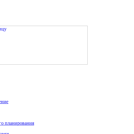
ение
го планирования
связь