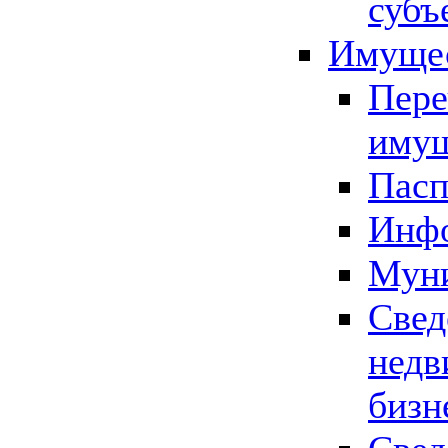
субъ
Имущес
Пере
имущ
Пасп
Инфо
Муни
Свед
недв
бизн