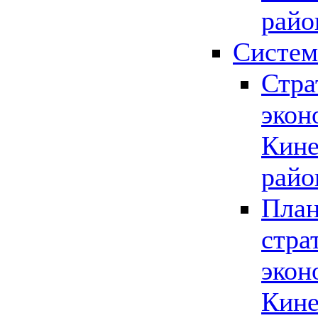
райо
Систем
Стра
экон
Кине
райо
План
стра
экон
Кине