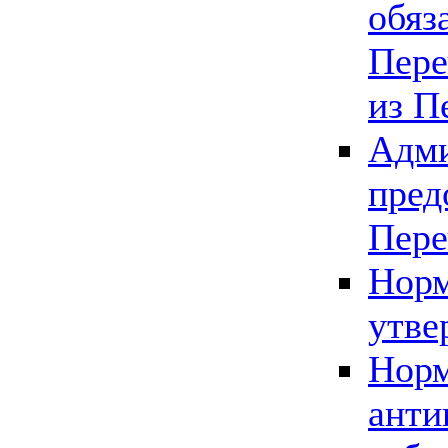
обяз
Пере
из П
Адми
пред
Пере
Норм
утве
Норм
анти