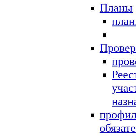
Планы
пла
Провер
пров
Реес
учас
назн
профил
обязат