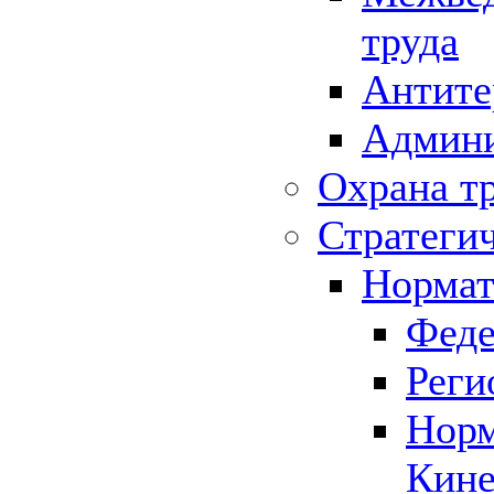
труда
Антите
Админи
Охрана т
Стратеги
Нормат
Феде
Реги
Норм
Кине