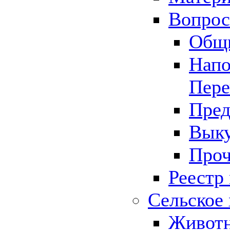
Вопрос 
Общ
Напо
Пере
Пред
Выку
Проч
Реестр
Сельское 
Животн