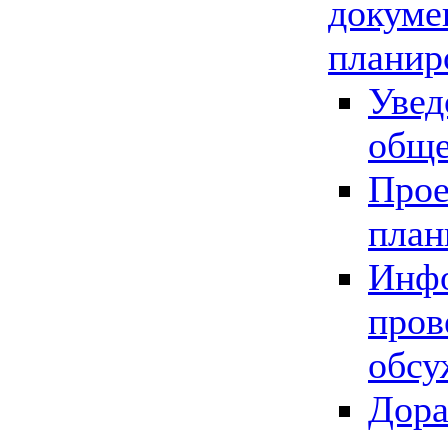
докуме
планир
Увед
обще
Прое
план
Инфо
пров
обсу
Дора