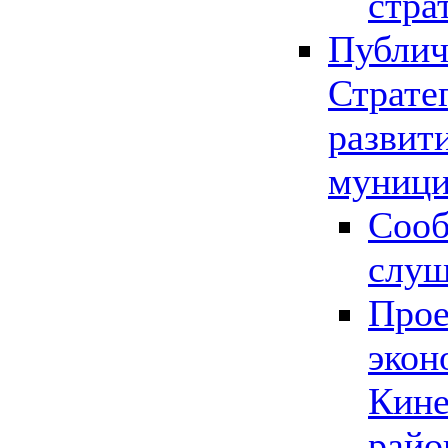
стра
Публич
Страте
развит
муници
Сооб
слу
Прое
экон
Кине
райо