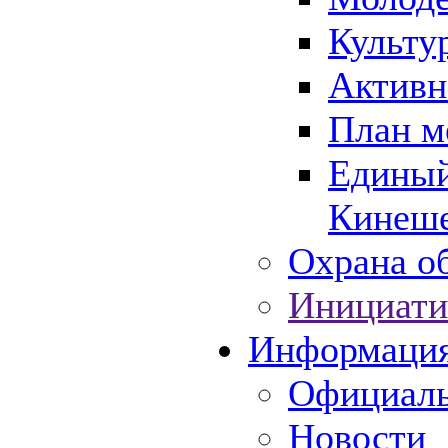
Культу
Активн
План м
Единый
Кинеше
Охрана об
Инициати
Информаци
Официаль
Новости