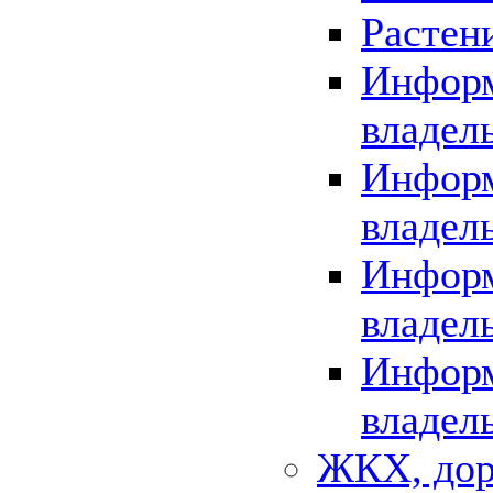
Растен
Информ
владел
Информ
владел
Информ
владел
Информ
владел
ЖКХ, дор