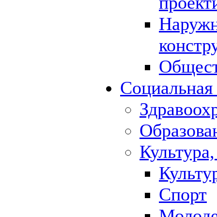
проект
Наружн
констр
Общест
Социальная
Здравоох
Образова
Культура,
Культу
Спорт
Молод