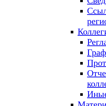
Свед
Ссыл
реги
Коллег
Регл
Граф
Прот
Отче
колл
Иные
Матери