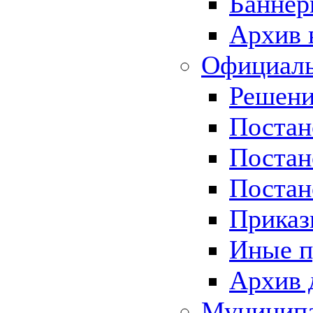
Баннер
Архив 
Официаль
Решени
Постан
Постан
Постан
Приказ
Иные п
Архив 
Муницип