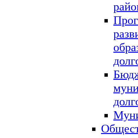
райо
Прог
разв
обра
долг
Бюдж
муни
долг
Мун
Общест