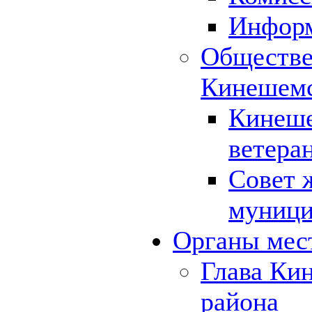
Инфор
Обществе
Кинешемс
Кинеше
ветера
Совет 
муници
Органы мес
Глава Ки
района