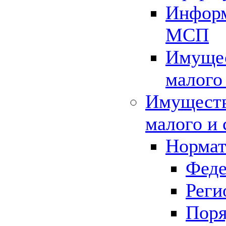
Информ
МСП
Имущес
малого
Имуществ
малого и 
Нормат
Феде
Реги
Поря