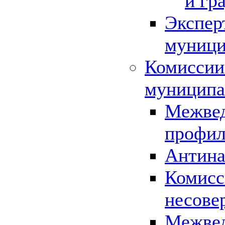
и гр
Экспер
муници
Комиссии
муниципа
Межвед
профил
Антина
Комисс
несове
Межвед