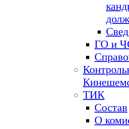
канд
долж
Свед
ГО и Ч
Справо
Контрольн
Кинешемс
ТИК
Состав
О коми