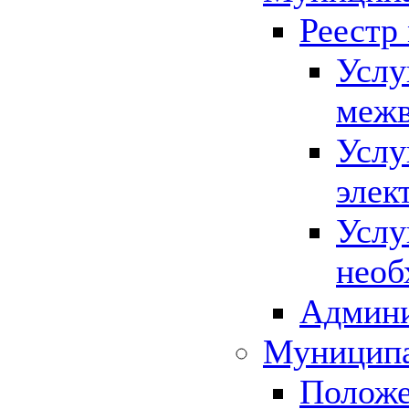
Реестр
Услу
межв
Услу
элек
Услу
необ
Админи
Муниципа
Положе