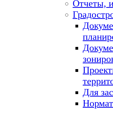
Отчеты, 
Градостр
Докуме
планир
Докуме
зониро
Проект
террит
Для за
Нормат