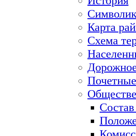
История
Символик
Карта ра
Схема те
Населенн
Дорожное 
Почетные
Обществе
Состав
Положе
Комисс