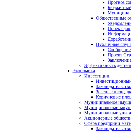
Прогноз со
Бюджетный 
Муниципал
Общественные об
Уведомлени
Проект док
Информация
Доработанн
Публичные слуша
Сообщение
Проект Стр
Заключение
Эффективность деятел
Экономика
Инвестиции
Инвестиционный
Законодательств
Зеленые площад
Коричневые пло
Муниципальное имуще
Муниципальные закуп
Муниципальные унита
Акционерные обществ
Сфера предприни-мате
Законодательств