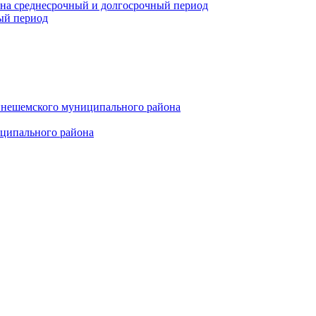
 на среднесрочный и долгосрочный период
ый период
инешемского муниципального района
иципального района