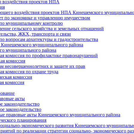
 воздействия проектов НПА
ия
ющего воздействия проектов НПА Кинешемского муниципально
т по экономике и управлению имуществом
 по муниципальному контролю
ение сельского хозяйства и земельных отнашений
ельства, ЖКХ, транспорта и связи
по вопросам архитектуры и градостроительства
 Кинешемского муниципального района
го муниципального района
я комиссия по профилактике правонарушений
ая комиссия
ам несовершеннолетних и защите их прав
я комиссия по охране труда
еская комиссия
ая комиссия
рование
авовые акты
е законодательство
ое законодательство
ые правовые акты Кинешемского муниципального района
ического планирования
социально-экономического развития Кинешемского муниципальн
риятий по реализации стратегии социально- экономического р