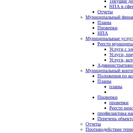
Текущие д
НПА в сфер
Отчеты
Муниципальный финан
Планы
Проверки
НПА
Муниципальные услуг
Реестр муниципа
Услуги с э
Услуги, пр
Услуги, ко
Административн
Муниципальный контр
Положения по к
Планы
планы
Проверки
проверки
Реестр неи
профилактика на
Перечень объект
Отчеты
Противодействие терр