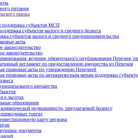
екты
ного питания
льского рынка
 поддержка субъектов МСП
оддержка субъектов малого и среднего бизнеса
жка субъектов малого и среднего предпринимательства
авовые акты
е законодательство
ое законодательство
рмирования, ведения, обязательного опубликования Перечня, п
тивный регламент по предоставлению имущества из Перечня
ые правовые акты по утверждению Перечней
ые правовые акты по антикризисным мерам поддержки субъек
изнеса
муниципального имущества
бъектов
 о льготах
ьные образования
 коммерческой недвижимости, предлагаемой бизнесу
 проводимых торгах
инвестиционную карту региона
рган
ирующие документы
еданий