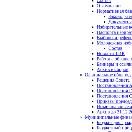
Состав
О комиссии
Нормативная баз
Законодате
Документ
Избирательные 
Паспорта избира
Выборы и рефер
Молодежная изби
Состав
Новости ТИК
Работа с обраще
Баннеры и ссылк
Архив выборов
Официальное обнарод
Решения Совета
Постановления 
Постановления Г
Постановления С
Приказы председ
Иные правовые 
Архив до 31.12.2
Муниципальные фина
Бюджет для граж
Бюджетный проц