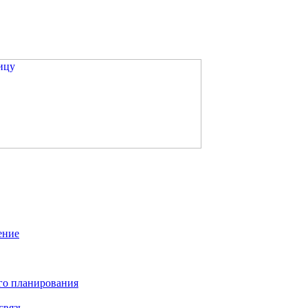
ение
го планирования
связь