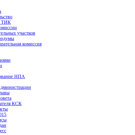
а
льство
ы ТИК
комиссии
тельных участков
ендумы
рательная комиссия
ниями
и
ование НПА
Администрации
лавы
овета
ателя КСК
акты
015
нсы
дан
есс