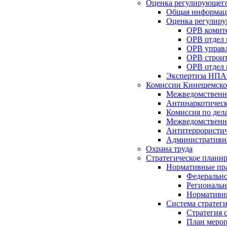
Оценка регулирующего
Общая информац
Оценка регулиру
ОРВ комите
ОРВ отдел
ОРВ управл
ОРВ строит
ОРВ отдел 
Экспертиза НПА
Комиссии Кинешемско
Межведомственна
Антинаркотическ
Комиссия по дел
Межведомственна
Антитеррористич
Административн
Охрана труда
Стратегическое плани
Нормативные пр
Федерально
Региональн
Нормативн
Система стратег
Стратегия 
План мероп