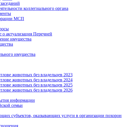
заседаний
еятельности коллегиального органа
менты
орации МСП
росы
 о актуализация Перечней
ение имущества
щества
льного имущества
тлове животных без владельцев 2023
тлове животных без владельцев 2024
тлове животных без владельцев 2025
тлове животных без владельцев 2026
рытия информации
йской семьи
ующих субъектов, оказывающих услуги в организации похорон
тношения