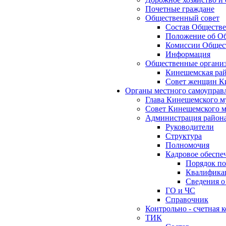
Почетные граждане
Общественный совет
Состав Обществе
Положение об Об
Комиссии Общест
Информация
Общественные органи
Кинешемская рай
Совет женщин К
Органы местного самоуправ
Глава Кинешемского м
Совет Кинешемского м
Администрация район
Руководители
Структура
Полномочия
Кадровое обеспе
Порядок по
Квалификац
Сведения о
ГО и ЧС
Справочник
Контрольно - счетная
ТИК