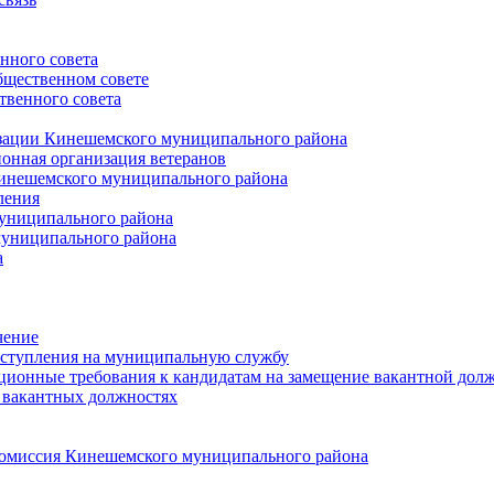
нного совета
щественном совете
венного совета
зации Кинешемского муниципального района
онная организация ветеранов
инешемского муниципального района
ления
униципального района
униципального района
а
чение
ступления на муниципальную службу
ионные требования к кандидатам на замещение вакантной дол
 вакантных должностях
 комиссия Кинешемского муниципального района