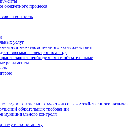
окументы
е бюджетного процесса»
совый контроль
и
льных услуг
лементами межведомственного взаимодействия
едоставляемые в электронном виде
торые являются необходимыми и обязательными
ые регламенты
оль
онтрою
спользуемых земельных участков сельскохозяйственного назначе
рушений обязательных требований
ов муниципального контроля
оризму и экстремизму