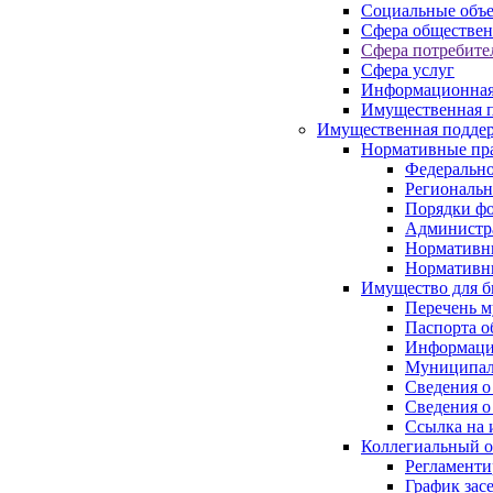
Социальные объ
Сфера обществен
Сфера потребите
Сфера услуг
Информационная
Имущественная п
Имущественная поддер
Нормативные пр
Федерально
Региональн
Порядки фо
Администра
Нормативн
Нормативн
Имущество для б
Перечень 
Паспорта о
Информация
Муниципал
Сведения о
Сведения о
Ссылка на 
Коллегиальный о
Регламент
График зас