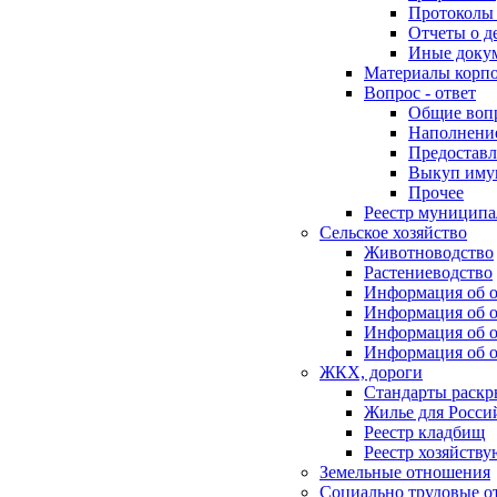
Протоколы 
Отчеты о д
Иные доку
Материалы корп
Вопрос - ответ
Общие воп
Наполнение
Предоставл
Выкуп иму
Прочее
Реестр муниципа
Сельское хозяйство
Животноводство
Растениеводство
Информация об о
Информация об о
Информация об о
Информация об о
ЖКХ, дороги
Стандарты раск
Жилье для Росси
Реестр кладбищ
Реестр хозяйств
Земельные отношения
Социально трудовые о