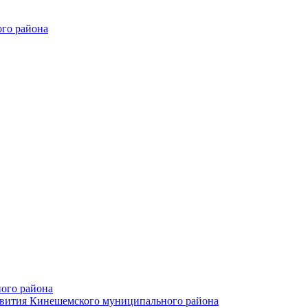
го района
ого района
азвития Кинешемского муниципального района