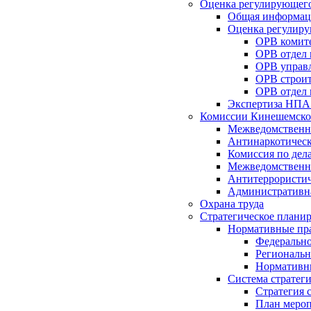
Оценка регулирующего
Общая информац
Оценка регулиру
ОРВ комите
ОРВ отдел
ОРВ управл
ОРВ строит
ОРВ отдел 
Экспертиза НПА
Комиссии Кинешемско
Межведомственна
Антинаркотическ
Комиссия по дел
Межведомственна
Антитеррористич
Административн
Охрана труда
Стратегическое плани
Нормативные пр
Федерально
Региональн
Нормативн
Система стратег
Стратегия 
План мероп