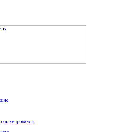
ение
го планирования
связь