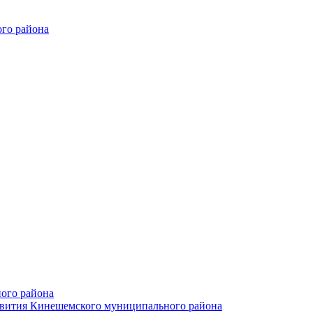
го района
ого района
азвития Кинешемского муниципального района