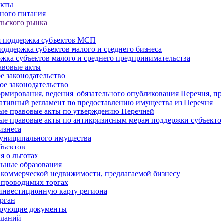
екты
ного питания
льского рынка
 поддержка субъектов МСП
оддержка субъектов малого и среднего бизнеса
жка субъектов малого и среднего предпринимательства
авовые акты
е законодательство
ое законодательство
рмирования, ведения, обязательного опубликования Перечня, п
тивный регламент по предоставлению имущества из Перечня
ые правовые акты по утверждению Перечней
ые правовые акты по антикризисным мерам поддержки субъек
изнеса
муниципального имущества
бъектов
 о льготах
ьные образования
 коммерческой недвижимости, предлагаемой бизнесу
 проводимых торгах
инвестиционную карту региона
рган
ирующие документы
еданий