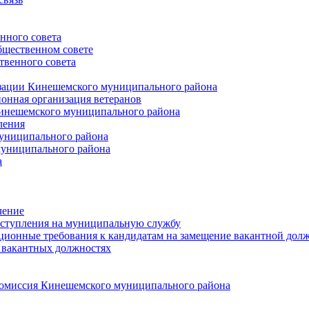
нного совета
щественном совете
венного совета
зации Кинешемского муниципального района
онная организация ветеранов
инешемского муниципального района
ления
униципального района
униципального района
а
чение
ступления на муниципальную службу
ионные требования к кандидатам на замещение вакантной дол
 вакантных должностях
 комиссия Кинешемского муниципального района