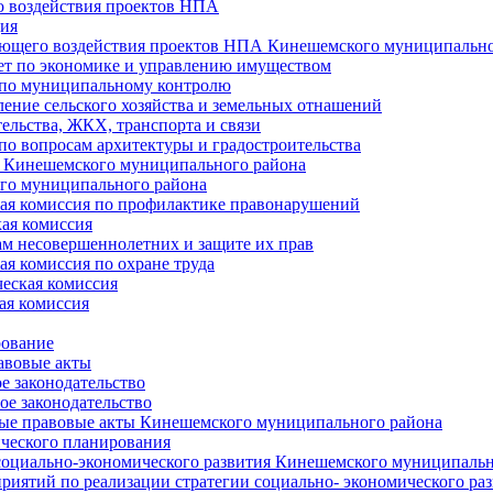
 воздействия проектов НПА
ия
ющего воздействия проектов НПА Кинешемского муниципально
т по экономике и управлению имуществом
 по муниципальному контролю
ение сельского хозяйства и земельных отнашений
ельства, ЖКХ, транспорта и связи
по вопросам архитектуры и градостроительства
 Кинешемского муниципального района
го муниципального района
я комиссия по профилактике правонарушений
ая комиссия
ам несовершеннолетних и защите их прав
я комиссия по охране труда
еская комиссия
ая комиссия
рование
авовые акты
е законодательство
ое законодательство
ые правовые акты Кинешемского муниципального района
ического планирования
социально-экономического развития Кинешемского муниципальн
риятий по реализации стратегии социально- экономического р