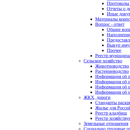
Протоколы 
Отчеты о д
Иные доку
Материалы корп
Вопрос - ответ
Общие воп
Наполнение
Предоставл
Выкуп иму
Прочее
Реестр муниципа
Сельское хозяйство
Животноводство
Растениеводство
Информация об о
Информация об о
Информация об о
Информация об о
ЖКХ, дороги
Стандарты раск
Жилье для Росси
Реестр кладбищ
Реестр хозяйств
Земельные отношения
Социально трудовые о