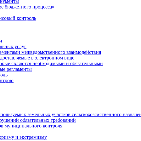
окументы
е бюджетного процесса»
совый контроль
и
льных услуг
лементами межведомственного взаимодействия
едоставляемые в электронном виде
торые являются необходимыми и обязательными
ые регламенты
оль
онтрою
спользуемых земельных участков сельскохозяйственного назначе
рушений обязательных требований
ов муниципального контроля
оризму и экстремизму