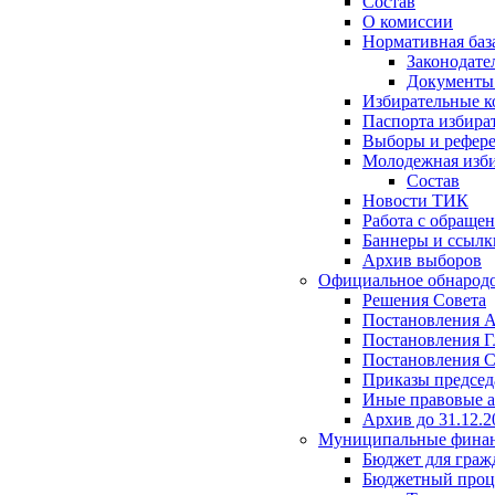
Состав
О комиссии
Нормативная баз
Законодате
Документ
Избирательные 
Паспорта избира
Выборы и рефер
Молодежная изби
Состав
Новости ТИК
Работа с обраще
Баннеры и ссылк
Архив выборов
Официальное обнарод
Решения Совета
Постановления 
Постановления Г
Постановления С
Приказы председ
Иные правовые 
Архив до 31.12.2
Муниципальные фина
Бюджет для граж
Бюджетный проц