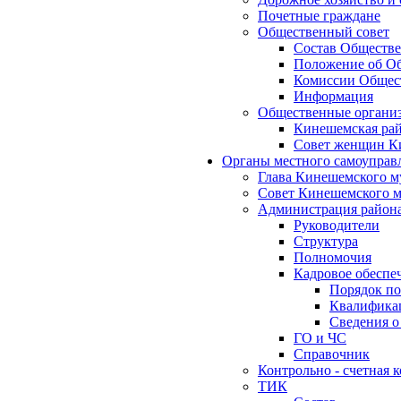
Почетные граждане
Общественный совет
Состав Обществе
Положение об Об
Комиссии Общест
Информация
Общественные органи
Кинешемская рай
Совет женщин К
Органы местного самоуправ
Глава Кинешемского м
Совет Кинешемского м
Администрация район
Руководители
Структура
Полномочия
Кадровое обеспе
Порядок по
Квалификац
Сведения о
ГО и ЧС
Справочник
Контрольно - счетная
ТИК