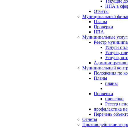
Текущие д
НПА в сфер
Отчеты
Муниципальный финан
Планы
Проверки
НПА
Муниципальные услуг
Реестр муниципа
Услуги с э
Услуги, пр
Услуги, ко
Административн
Муниципальный контр
Положения по к
Планы
планы
Проверки
проверки
Реестр неи
профилактика на
Перечень объект
Отчеты
Противодействие терр