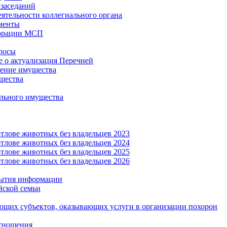
заседаний
еятельности коллегиального органа
менты
орации МСП
росы
 о актуализация Перечней
ение имущества
щества
льного имущества
тлове животных без владельцев 2023
тлове животных без владельцев 2024
тлове животных без владельцев 2025
тлове животных без владельцев 2026
рытия информации
йской семьи
ующих субъектов, оказывающих услуги в организации похорон
тношения