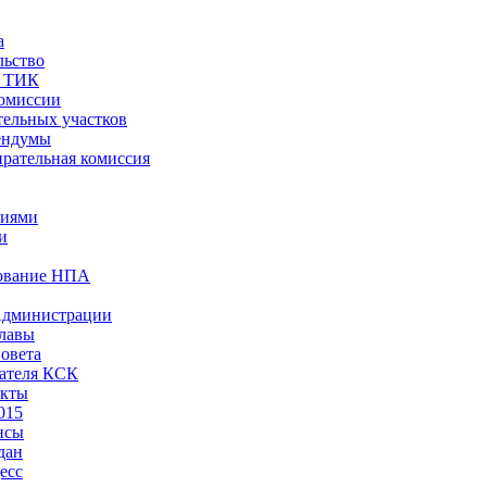
а
льство
ы ТИК
комиссии
тельных участков
ендумы
рательная комиссия
ниями
и
ование НПА
Администрации
лавы
овета
ателя КСК
акты
015
нсы
дан
есс