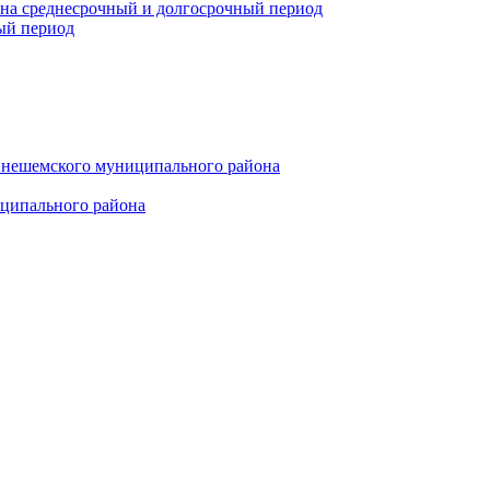
 на среднесрочный и долгосрочный период
ый период
инешемского муниципального района
иципального района