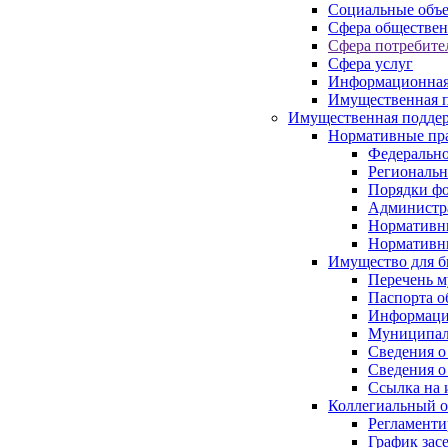
Социальные объ
Сфера обществен
Сфера потребите
Сфера услуг
Информационная
Имущественная п
Имущественная поддер
Нормативные пр
Федерально
Региональн
Порядки фо
Администра
Нормативн
Нормативн
Имущество для б
Перечень 
Паспорта о
Информация
Муниципал
Сведения о
Сведения о
Ссылка на 
Коллегиальный о
Регламент
График зас