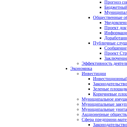
Прогноз со
Бюджетный 
Муниципал
Общественные об
Уведомлени
Проект док
Информация
Доработанн
Публичные слуша
Сообщение
Проект Стр
Заключение
Эффективность деятел
Экономика
Инвестиции
Инвестиционный
Законодательств
Зеленые площад
Коричневые пло
Муниципальное имуще
Муниципальные закуп
Муниципальные унита
Акционерные обществ
Сфера предприни-мате
Законодательств