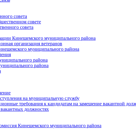
нного совета
щественном совете
венного совета
зации Кинешемского муниципального района
онная организация ветеранов
инешемского муниципального района
ления
униципального района
униципального района
а
чение
ступления на муниципальную службу
ионные требования к кандидатам на замещение вакантной дол
 вакантных должностях
 комиссия Кинешемского муниципального района