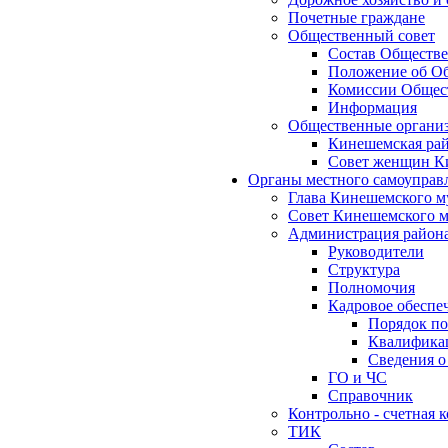
Почетные граждане
Общественный совет
Состав Обществе
Положение об Об
Комиссии Общест
Информация
Общественные органи
Кинешемская рай
Совет женщин К
Органы местного самоуправ
Глава Кинешемского м
Совет Кинешемского м
Администрация район
Руководители
Структура
Полномочия
Кадровое обеспе
Порядок по
Квалификац
Сведения о
ГО и ЧС
Справочник
Контрольно - счетная
ТИК