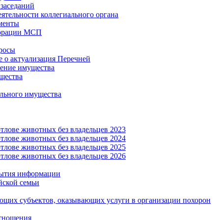
заседаний
еятельности коллегиального органа
менты
орации МСП
росы
 о актуализация Перечней
ение имущества
щества
льного имущества
тлове животных без владельцев 2023
тлове животных без владельцев 2024
тлове животных без владельцев 2025
тлове животных без владельцев 2026
рытия информации
йской семьи
ующих субъектов, оказывающих услуги в организации похорон
тношения