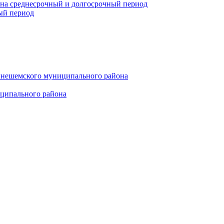
 на среднесрочный и долгосрочный период
ый период
инешемского муниципального района
иципального района