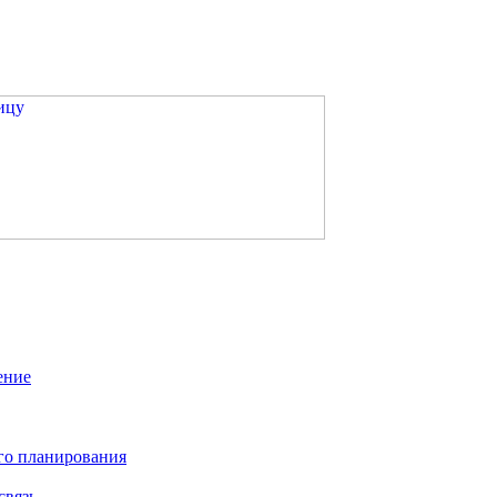
ение
го планирования
связь