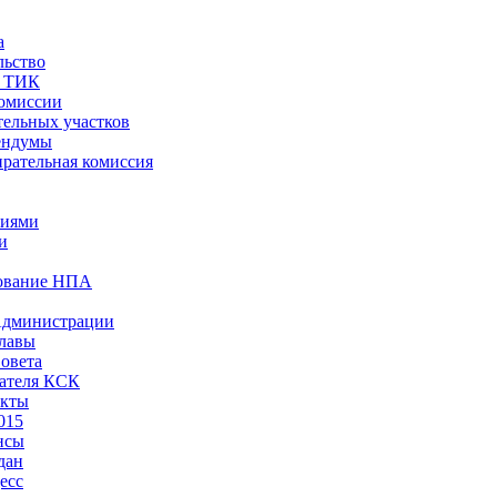
а
льство
ы ТИК
комиссии
тельных участков
ендумы
рательная комиссия
ниями
и
ование НПА
Администрации
лавы
овета
ателя КСК
акты
015
нсы
дан
есс