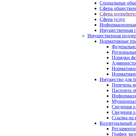
Социальные объ
Сфера обществен
Сфера потребите
Сфера услуг
Информационная
Имущественная п
Имущественная поддер
Нормативные пр
Федерально
Региональн
Порядки фо
Администра
Нормативн
Нормативн
Имущество для б
Перечень 
Паспорта о
Информация
Муниципал
Сведения о
Сведения о
Ссылка на 
Коллегиальный о
Регламент
График зас