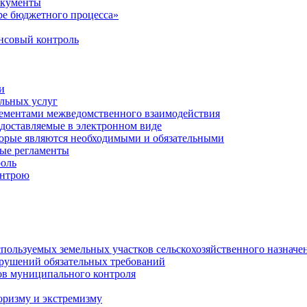
окументы
е бюджетного процесса»
совый контроль
и
льных услуг
лементами межведомственного взаимодействия
едоставляемые в электронном виде
торые являются необходимыми и обязательными
ые регламенты
оль
онтрою
спользуемых земельных участков сельскохозяйственного назначе
рушений обязательных требований
ов муниципального контроля
оризму и экстремизму