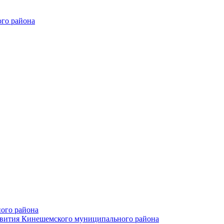
го района
ого района
азвития Кинешемского муниципального района