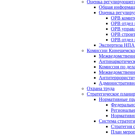
Оценка регулирующего
Общая информац
Оценка регулиру
ОРВ комите
ОРВ отдел
ОРВ управл
ОРВ строит
ОРВ отдел 
Экспертиза НПА
Комиссии Кинешемско
Межведомственна
Антинаркотическ
Комиссия по дел
Межведомственна
Антитеррористич
Административн
Охрана труда
Стратегическое плани
Нормативные пр
Федерально
Региональн
Нормативн
Система стратег
Стратегия 
План мероп