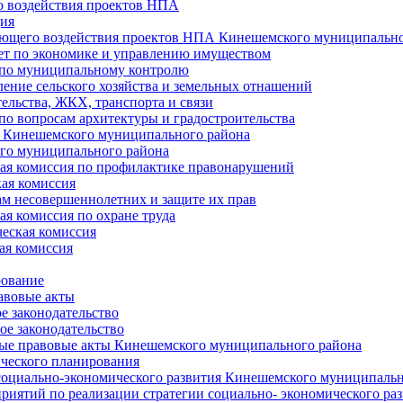
 воздействия проектов НПА
ия
ющего воздействия проектов НПА Кинешемского муниципально
т по экономике и управлению имуществом
 по муниципальному контролю
ение сельского хозяйства и земельных отнашений
ельства, ЖКХ, транспорта и связи
по вопросам архитектуры и градостроительства
 Кинешемского муниципального района
го муниципального района
я комиссия по профилактике правонарушений
ая комиссия
ам несовершеннолетних и защите их прав
я комиссия по охране труда
еская комиссия
ая комиссия
рование
авовые акты
е законодательство
ое законодательство
ые правовые акты Кинешемского муниципального района
ического планирования
социально-экономического развития Кинешемского муниципальн
риятий по реализации стратегии социально- экономического р