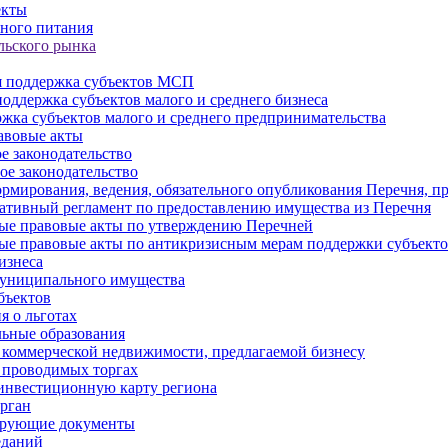
екты
ного питания
льского рынка
 поддержка субъектов МСП
оддержка субъектов малого и среднего бизнеса
жка субъектов малого и среднего предпринимательства
авовые акты
е законодательство
ое законодательство
рмирования, ведения, обязательного опубликования Перечня, п
тивный регламент по предоставлению имущества из Перечня
ые правовые акты по утверждению Перечней
ые правовые акты по антикризисным мерам поддержки субъек
изнеса
муниципального имущества
бъектов
 о льготах
ьные образования
 коммерческой недвижимости, предлагаемой бизнесу
 проводимых торгах
инвестиционную карту региона
рган
ирующие документы
еданий