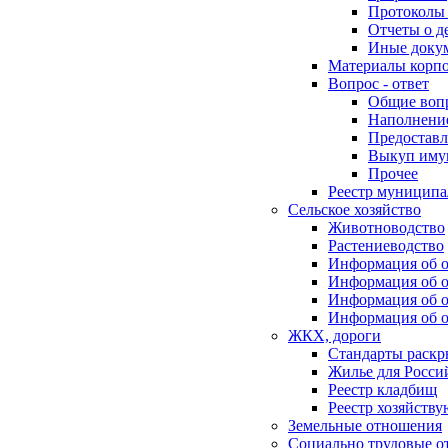
Протоколы 
Отчеты о д
Иные доку
Материалы корп
Вопрос - ответ
Общие воп
Наполнение
Предоставл
Выкуп иму
Прочее
Реестр муниципа
Сельское хозяйство
Животноводство
Растениеводство
Информация об о
Информация об о
Информация об о
Информация об о
ЖКХ, дороги
Стандарты раск
Жилье для Росси
Реестр кладбищ
Реестр хозяйств
Земельные отношения
Социально трудовые о