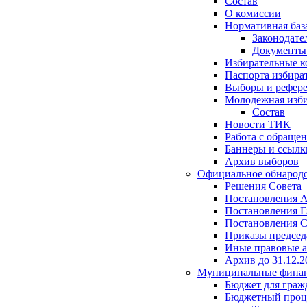
Состав
О комиссии
Нормативная баз
Законодате
Документ
Избирательные 
Паспорта избира
Выборы и рефер
Молодежная изби
Состав
Новости ТИК
Работа с обраще
Баннеры и ссылк
Архив выборов
Официальное обнарод
Решения Совета
Постановления 
Постановления Г
Постановления С
Приказы председ
Иные правовые 
Архив до 31.12.2
Муниципальные фина
Бюджет для граж
Бюджетный проц