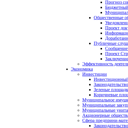
Прогноз со
Бюджетный 
Муниципал
Общественные об
Уведомлени
Проект док
Информация
Доработанн
Публичные слуша
Сообщение
Проект Стр
Заключение
Эффективность деятел
Экономика
Инвестиции
Инвестиционный
Законодательств
Зеленые площад
Коричневые пло
Муниципальное имуще
Муниципальные закуп
Муниципальные унита
Акционерные обществ
Сфера предприни-мате
Законодательств