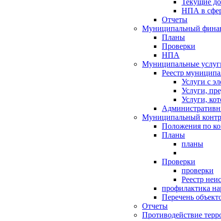
Текущие д
НПА в сфер
Отчеты
Муниципальный финан
Планы
Проверки
НПА
Муниципальные услуг
Реестр муниципа
Услуги с э
Услуги, пр
Услуги, ко
Административн
Муниципальный контр
Положения по к
Планы
планы
Проверки
проверки
Реестр неи
профилактика на
Перечень объект
Отчеты
Противодействие терр