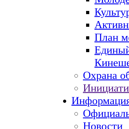
Культу
Активн
План м
Единый
Кинеше
Охрана об
Инициати
Информаци
Официаль
Новости