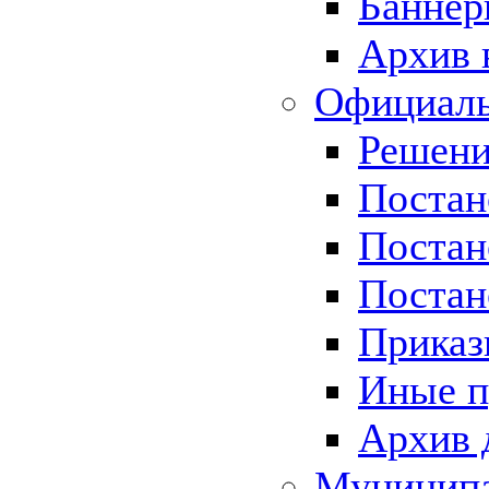
Баннер
Архив 
Официаль
Решени
Постан
Постан
Постан
Приказ
Иные п
Архив 
Муницип