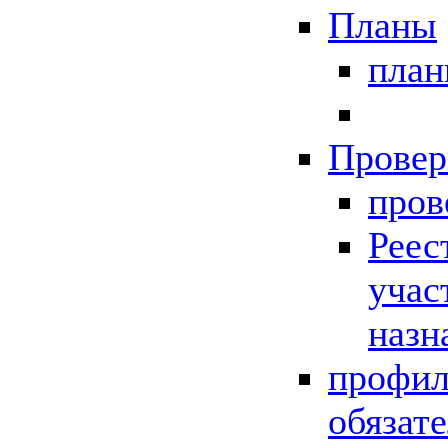
Планы
пла
Провер
пров
Реес
учас
назн
профил
обязат