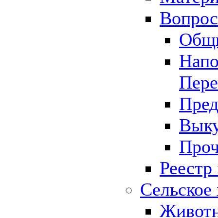
Вопрос 
Общ
Напо
Пере
Пред
Выку
Проч
Реестр
Сельское 
Животн