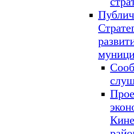
стра
Публич
Страте
развит
муници
Сооб
слу
Прое
экон
Кине
райо