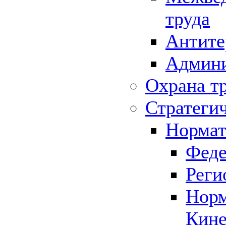
труда
Антите
Админи
Охрана т
Стратеги
Нормат
Феде
Реги
Норм
Кине