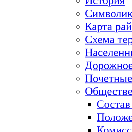
История
Символик
Карта ра
Схема те
Населенн
Дорожное 
Почетные
Обществе
Состав
Положе
Комисс