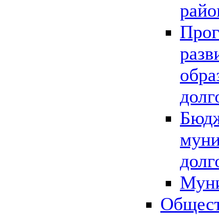
райо
Прог
разв
обра
долг
Бюдж
муни
долг
Мун
Общест