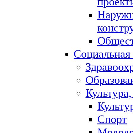
проект
Наружн
констр
Общест
Социальная
Здравоох
Образова
Культура,
Культу
Спорт
Молод