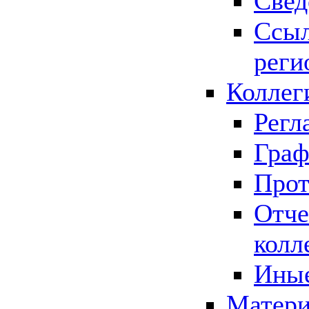
Свед
Ссыл
реги
Коллег
Регл
Граф
Прот
Отче
колл
Иные
Матери