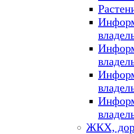
Растен
Информ
владел
Информ
владел
Информ
владел
Информ
владел
ЖКХ, дор