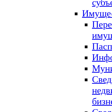
субъ
Имущес
Пере
имущ
Пасп
Инфо
Муни
Свед
недв
бизн