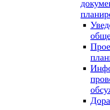
докуме
планир
Увед
обще
Прое
план
Инфо
пров
обсу
Дора