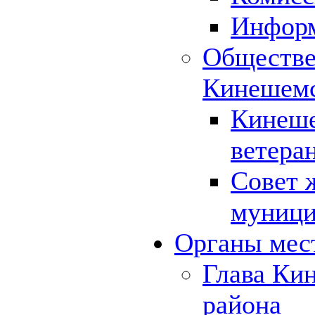
Инфор
Обществе
Кинешемс
Кинеше
ветера
Совет 
муници
Органы мес
Глава Ки
района