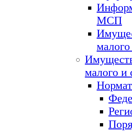
Информ
МСП
Имущес
малого
Имуществ
малого и 
Нормат
Феде
Реги
Поря