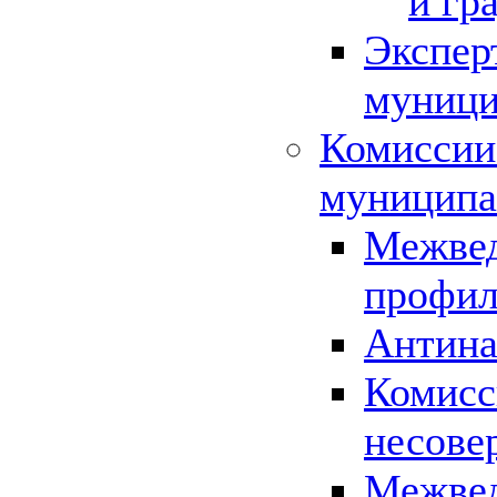
и гр
Экспер
муници
Комиссии
муниципа
Межвед
профил
Антина
Комисс
несове
Межвед