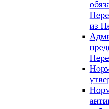
обяз
Пере
из П
Адми
пред
Пере
Норм
утве
Норм
анти