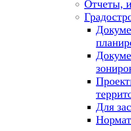
Отчеты, 
Градостр
Докуме
планир
Докуме
зониро
Проект
террит
Для за
Нормат