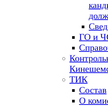
канд
долж
Свед
ГО и Ч
Справо
Контрольн
Кинешемс
ТИК
Состав
О коми