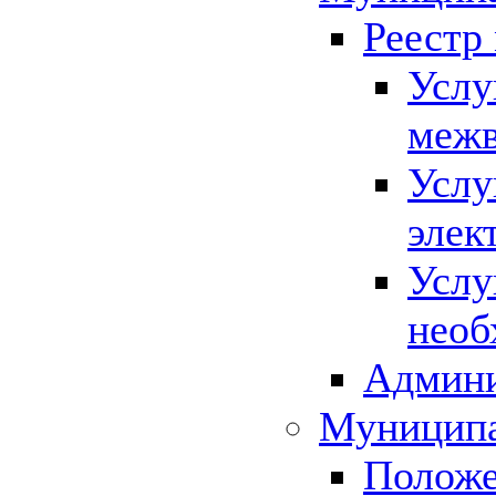
Реестр
Услу
межв
Услу
элек
Услу
необ
Админи
Муниципа
Положе