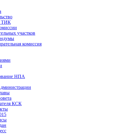
а
льство
ы ТИК
комиссии
тельных участков
ендумы
рательная комиссия
ниями
и
ование НПА
Администрации
лавы
овета
ателя КСК
акты
015
нсы
дан
есс