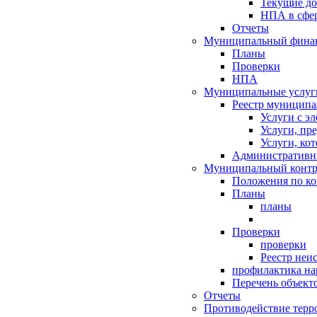
Текущие д
НПА в сфер
Отчеты
Муниципальный финан
Планы
Проверки
НПА
Муниципальные услуг
Реестр муниципа
Услуги с э
Услуги, пр
Услуги, ко
Административн
Муниципальный контр
Положения по к
Планы
планы
Проверки
проверки
Реестр неи
профилактика на
Перечень объект
Отчеты
Противодействие терр