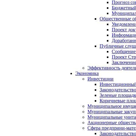
Прогноз со
Бюджетный 
Муниципал
Общественные об
Уведомлени
Проект док
Информация
Доработанн
Публичные слуша
Сообщение
Проект Стр
Заключение
Эффективность деятел
Экономика
Инвестиции
Инвестиционный
Законодательств
Зеленые площад
Коричневые пло
Муниципальное имуще
Муниципальные закуп
Муниципальные унита
Акционерные обществ
Сфера предприни-мате
Законодательств