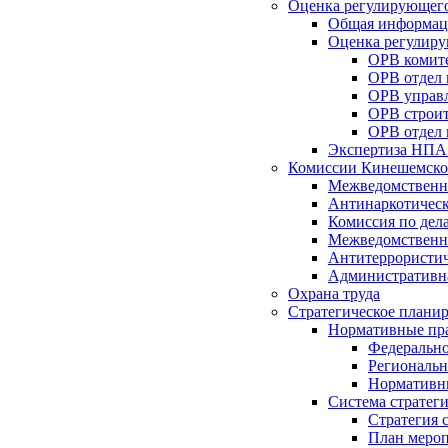
Оценка регулирующего
Общая информац
Оценка регулиру
ОРВ комите
ОРВ отдел
ОРВ управл
ОРВ строит
ОРВ отдел 
Экспертиза НПА
Комиссии Кинешемско
Межведомственна
Антинаркотическ
Комиссия по дел
Межведомственна
Антитеррористич
Административн
Охрана труда
Стратегическое плани
Нормативные пр
Федерально
Региональн
Нормативн
Система стратег
Стратегия 
План мероп