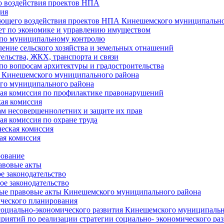
 воздействия проектов НПА
ия
ющего воздействия проектов НПА Кинешемского муниципально
т по экономике и управлению имуществом
 по муниципальному контролю
ение сельского хозяйства и земельных отнашений
ельства, ЖКХ, транспорта и связи
по вопросам архитектуры и градостроительства
 Кинешемского муниципального района
го муниципального района
я комиссия по профилактике правонарушений
ая комиссия
ам несовершеннолетних и защите их прав
я комиссия по охране труда
еская комиссия
ая комиссия
рование
авовые акты
е законодательство
ое законодательство
ые правовые акты Кинешемского муниципального района
ического планирования
социально-экономического развития Кинешемского муниципальн
риятий по реализации стратегии социально- экономического р