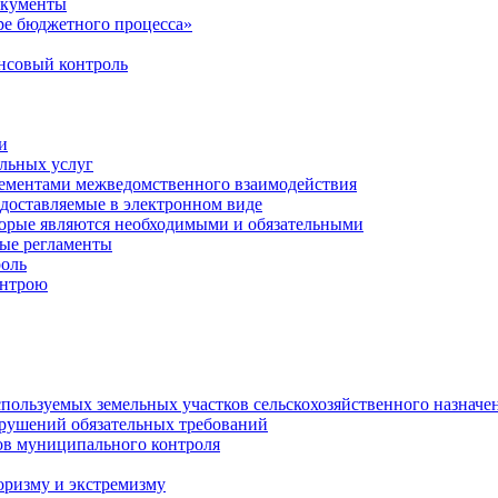
окументы
е бюджетного процесса»
совый контроль
и
льных услуг
лементами межведомственного взаимодействия
едоставляемые в электронном виде
торые являются необходимыми и обязательными
ые регламенты
оль
онтрою
спользуемых земельных участков сельскохозяйственного назначе
рушений обязательных требований
ов муниципального контроля
оризму и экстремизму