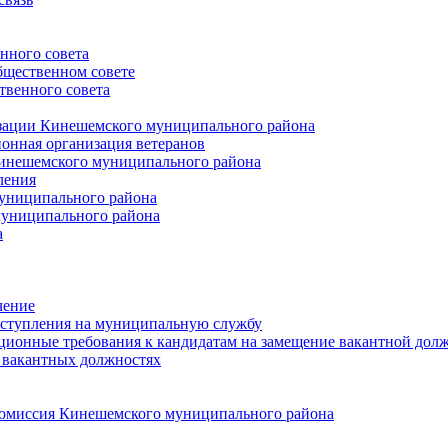
нного совета
щественном совете
венного совета
зации Кинешемского муниципального района
онная организация ветеранов
инешемского муниципального района
ления
униципального района
униципального района
а
чение
ступления на муниципальную службу
ионные требования к кандидатам на замещение вакантной дол
 вакантных должностях
 комиссия Кинешемского муниципального района