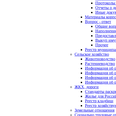
Протоколы 
Отчеты о д
Иные доку
Материалы корп
Вопрос - ответ
Общие воп
Наполнение
Предоставл
Выкуп иму
Прочее
Реестр муниципа
Сельское хозяйство
Животноводство
Растениеводство
Информация об о
Информация об о
Информация об о
Информация об о
ЖКХ, дороги
Стандарты раск
Жилье для Росси
Реестр кладбищ
Реестр хозяйств
Земельные отношения
Социально трудовые о