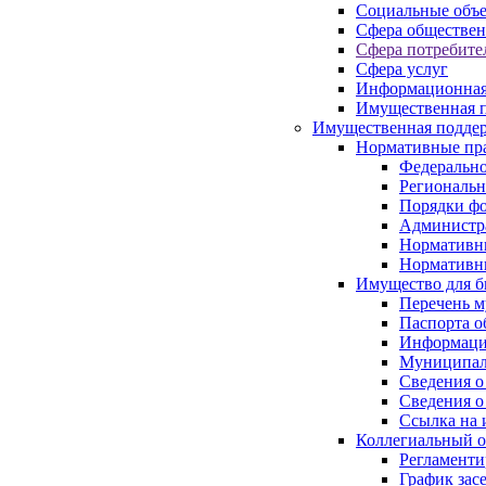
Социальные объ
Сфера обществен
Сфера потребите
Сфера услуг
Информационная
Имущественная п
Имущественная поддер
Нормативные пр
Федерально
Региональн
Порядки фо
Администра
Нормативн
Нормативн
Имущество для б
Перечень 
Паспорта о
Информация
Муниципал
Сведения о
Сведения о
Ссылка на 
Коллегиальный о
Регламент
График зас