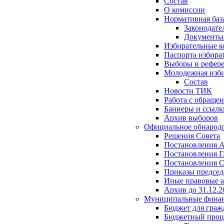
Состав
О комиссии
Нормативная баз
Законодате
Документ
Избирательные 
Паспорта избира
Выборы и рефер
Молодежная изби
Состав
Новости ТИК
Работа с обраще
Баннеры и ссылк
Архив выборов
Официальное обнарод
Решения Совета
Постановления 
Постановления Г
Постановления С
Приказы председ
Иные правовые 
Архив до 31.12.2
Муниципальные фина
Бюджет для граж
Бюджетный проц