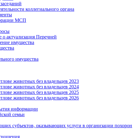
заседаний
еятельности коллегиального органа
менты
орации МСП
росы
 о актуализация Перечней
ение имущества
щества
льного имущества
тлове животных без владельцев 2023
тлове животных без владельцев 2024
тлове животных без владельцев 2025
тлове животных без владельцев 2026
рытия информации
йской семьи
ующих субъектов, оказывающих услуги в организации похорон
тношения