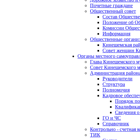
Почетные граждане
Общественный совет
Состав Обществе
Положение об Об
Комиссии Общест
Информация
Общественные органи
Кинешемская рай
Совет женщин К
Органы местного самоуправ
Глава Кинешемского м
Совет Кинешемского м
Администрация район
Руководители
Структура
Полномочия
Кадровое обеспе
Порядок по
Квалификац
Сведения о
ГО и ЧС
Справочник
Контрольно - счетная
ТИК