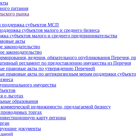
екты
ного питания
льского рынка
 поддержка субъектов МСП
оддержка субъектов малого и среднего бизнеса
жка субъектов малого и среднего предпринимательства
авовые акты
е законодательство
ое законодательство
рмирования, ведения, обязательного опубликования Перечня, п
тивный регламент по предоставлению имущества из Перечня
ые правовые акты по утверждению Перечней
ые правовые акты по антикризисным мерам поддержки субъек
изнеса
муниципального имущества
бъектов
 о льготах
ьные образования
 коммерческой недвижимости, предлагаемой бизнесу
 проводимых торгах
инвестиционную карту региона
рган
ирующие документы
еданий