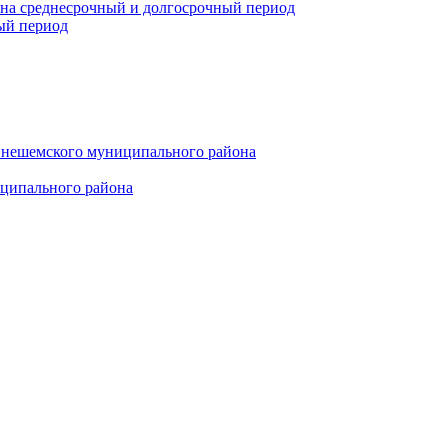
 на среднесрочный и долгосрочный период
ый период
инешемского муниципального района
иципального района