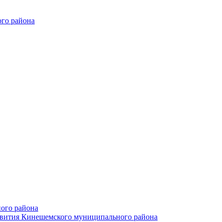
го района
ого района
азвития Кинешемского муниципального района