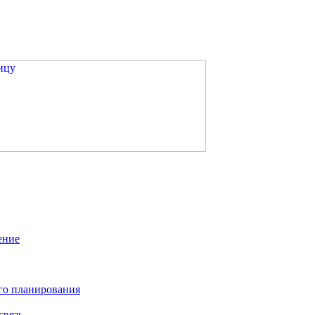
ение
го планирования
связь