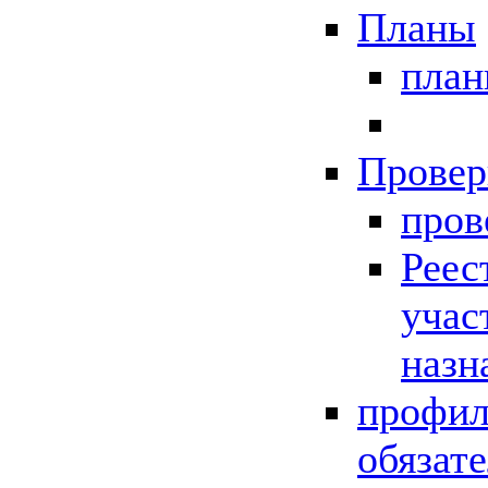
Планы
пла
Провер
пров
Реес
учас
назн
профил
обязат