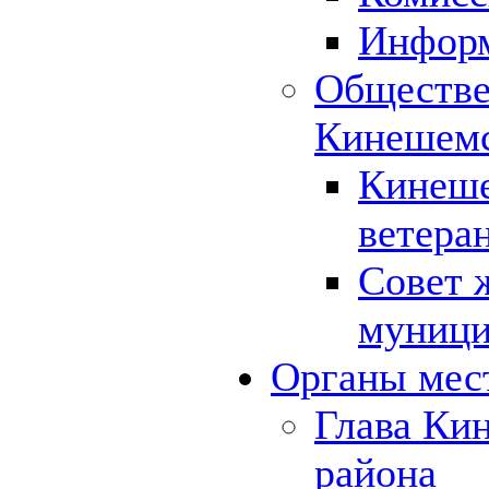
Инфор
Обществе
Кинешемс
Кинеше
ветера
Совет 
муници
Органы мес
Глава Ки
района