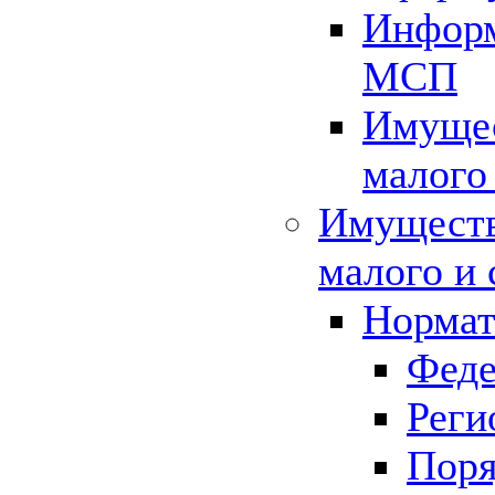
Информ
МСП
Имущес
малого
Имуществ
малого и 
Нормат
Феде
Реги
Поря