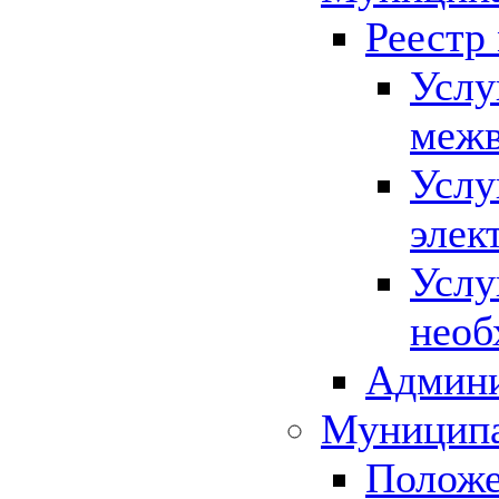
Реестр
Услу
межв
Услу
элек
Услу
необ
Админи
Муниципа
Положе