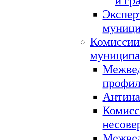
и гр
Экспер
муници
Комиссии
муниципа
Межвед
профил
Антина
Комисс
несове
Межвед