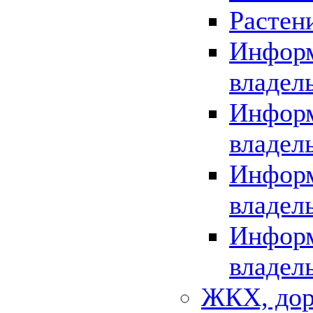
Растен
Информ
владел
Информ
владел
Информ
владел
Информ
владел
ЖКХ, дор