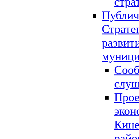
стра
Публич
Страте
развит
муници
Сооб
слу
Прое
экон
Кине
райо