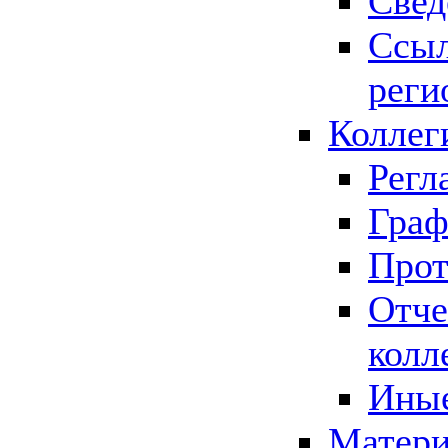
Свед
Ссыл
реги
Коллег
Регл
Граф
Прот
Отче
колл
Иные
Матери