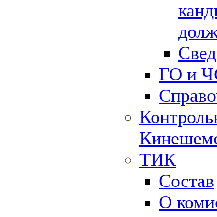
канд
долж
Свед
ГО и Ч
Справо
Контрольн
Кинешемс
ТИК
Состав
О коми