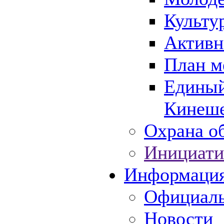
Культу
Активн
План м
Единый
Кинеше
Охрана об
Инициати
Информаци
Официаль
Новости