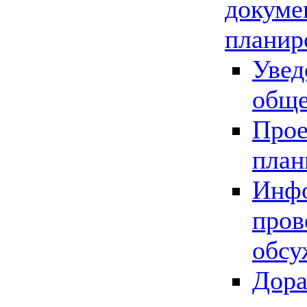
докуме
планир
Увед
обще
Прое
план
Инфо
пров
обсу
Дора