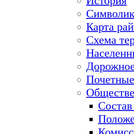
История
Символик
Карта ра
Схема те
Населенн
Дорожное 
Почетные
Обществе
Состав
Положе
Комисс