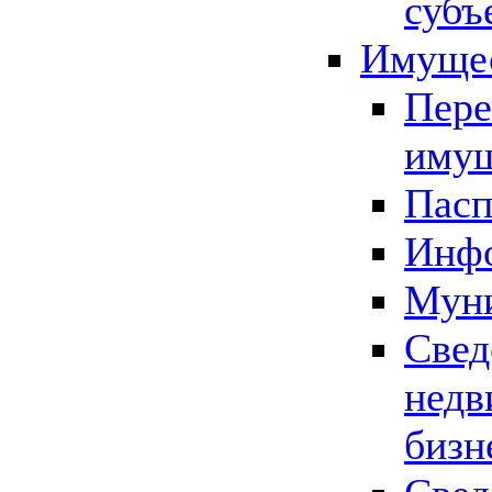
субъ
Имущес
Пере
имущ
Пасп
Инфо
Муни
Свед
недв
бизн