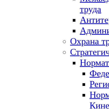
труда
Антите
Админи
Охрана т
Стратеги
Нормат
Феде
Реги
Норм
Кине