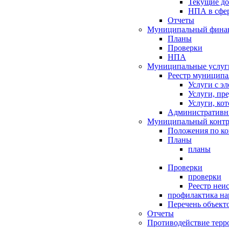
Текущие д
НПА в сфер
Отчеты
Муниципальный финан
Планы
Проверки
НПА
Муниципальные услуг
Реестр муниципа
Услуги с э
Услуги, пр
Услуги, ко
Административн
Муниципальный контр
Положения по к
Планы
планы
Проверки
проверки
Реестр неи
профилактика на
Перечень объект
Отчеты
Противодействие терр