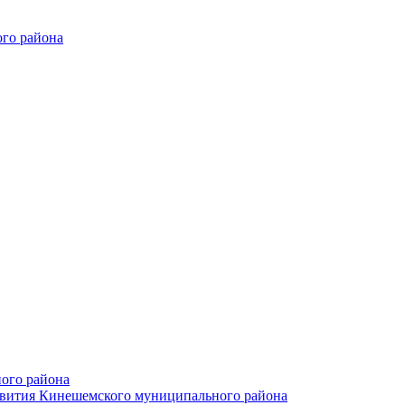
го района
ого района
азвития Кинешемского муниципального района