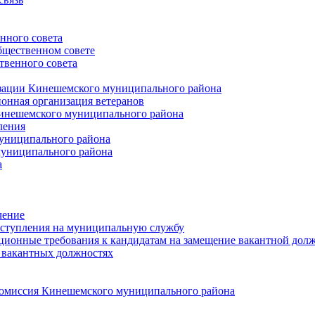
нного совета
щественном совете
венного совета
зации Кинешемского муниципального района
онная организация ветеранов
инешемского муниципального района
ления
униципального района
униципального района
а
чение
ступления на муниципальную службу
ионные требования к кандидатам на замещение вакантной дол
 вакантных должностях
 комиссия Кинешемского муниципального района