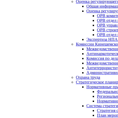
Оценка регулирующего
Общая информац
Оценка регулиру
ОРВ комите
ОРВ отдел
ОРВ управл
ОРВ строит
ОРВ отдел 
Экспертиза НПА
Комиссии Кинешемско
Межведомственна
Антинаркотическ
Комиссия по дел
Межведомственна
Антитеррористич
Административн
Охрана труда
Стратегическое плани
Нормативные пр
Федерально
Региональн
Нормативн
Система стратег
Стратегия 
План мероп