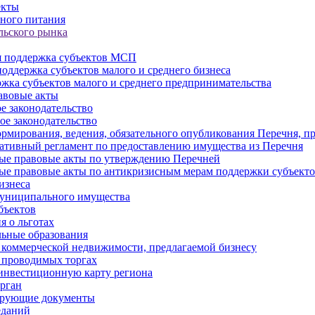
екты
ного питания
льского рынка
 поддержка субъектов МСП
оддержка субъектов малого и среднего бизнеса
жка субъектов малого и среднего предпринимательства
авовые акты
е законодательство
ое законодательство
рмирования, ведения, обязательного опубликования Перечня, п
тивный регламент по предоставлению имущества из Перечня
ые правовые акты по утверждению Перечней
ые правовые акты по антикризисным мерам поддержки субъек
изнеса
муниципального имущества
бъектов
 о льготах
ьные образования
 коммерческой недвижимости, предлагаемой бизнесу
 проводимых торгах
инвестиционную карту региона
рган
ирующие документы
еданий