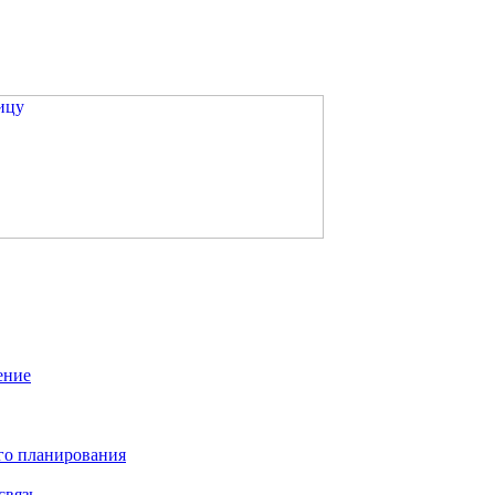
ение
го планирования
связь