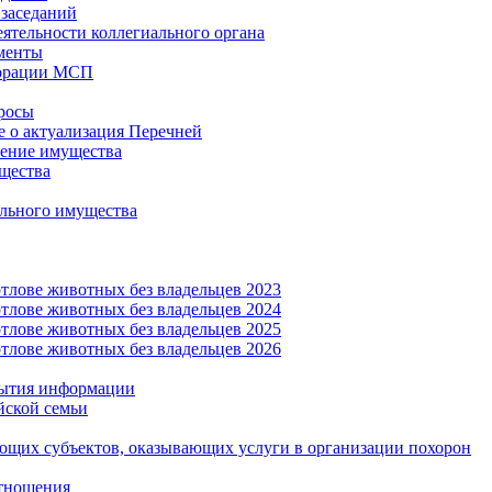
заседаний
еятельности коллегиального органа
менты
орации МСП
росы
 о актуализация Перечней
ение имущества
щества
льного имущества
тлове животных без владельцев 2023
тлове животных без владельцев 2024
тлове животных без владельцев 2025
тлове животных без владельцев 2026
рытия информации
йской семьи
ующих субъектов, оказывающих услуги в организации похорон
тношения