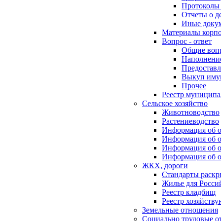
Протоколы 
Отчеты о д
Иные доку
Материалы корп
Вопрос - ответ
Общие воп
Наполнение
Предоставл
Выкуп иму
Прочее
Реестр муниципа
Сельское хозяйство
Животноводство
Растениеводство
Информация об о
Информация об о
Информация об о
Информация об о
ЖКХ, дороги
Стандарты раск
Жилье для Росси
Реестр кладбищ
Реестр хозяйств
Земельные отношения
Социально трудовые о