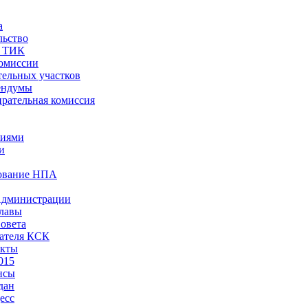
а
льство
ы ТИК
комиссии
тельных участков
ендумы
рательная комиссия
ниями
и
ование НПА
Администрации
лавы
овета
ателя КСК
акты
015
нсы
дан
есс