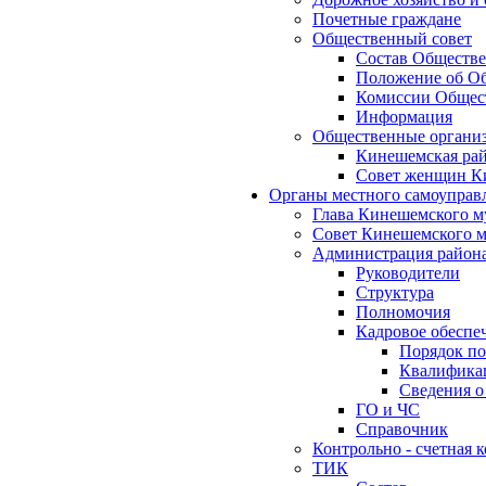
Почетные граждане
Общественный совет
Состав Обществе
Положение об Об
Комиссии Общест
Информация
Общественные органи
Кинешемская рай
Совет женщин К
Органы местного самоуправ
Глава Кинешемского м
Совет Кинешемского м
Администрация район
Руководители
Структура
Полномочия
Кадровое обеспе
Порядок по
Квалификац
Сведения о
ГО и ЧС
Справочник
Контрольно - счетная
ТИК