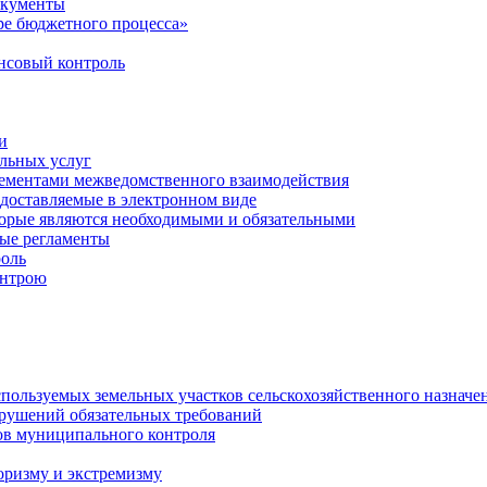
окументы
е бюджетного процесса»
совый контроль
и
льных услуг
лементами межведомственного взаимодействия
едоставляемые в электронном виде
торые являются необходимыми и обязательными
ые регламенты
оль
онтрою
спользуемых земельных участков сельскохозяйственного назначе
рушений обязательных требований
ов муниципального контроля
оризму и экстремизму