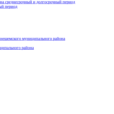
 на среднесрочный и долгосрочный период
ый период
инешемского муниципального района
иципального района