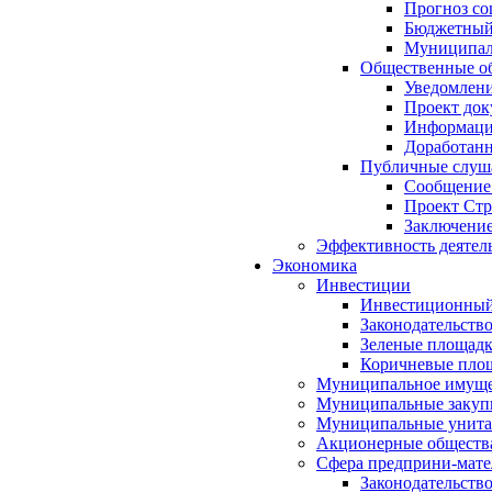
Прогноз со
Бюджетный 
Муниципал
Общественные об
Уведомлени
Проект док
Информация
Доработанн
Публичные слуша
Сообщение
Проект Стр
Заключение
Эффективность деятел
Экономика
Инвестиции
Инвестиционный
Законодательств
Зеленые площад
Коричневые пло
Муниципальное имуще
Муниципальные закуп
Муниципальные унита
Акционерные обществ
Сфера предприни-мате
Законодательств