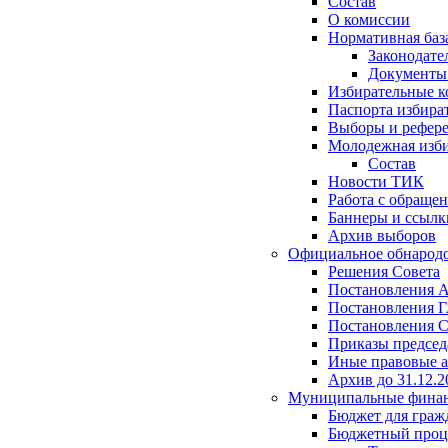
Состав
О комиссии
Нормативная баз
Законодате
Документ
Избирательные 
Паспорта избира
Выборы и рефер
Молодежная изби
Состав
Новости ТИК
Работа с обраще
Баннеры и ссылк
Архив выборов
Официальное обнарод
Решения Совета
Постановления 
Постановления Г
Постановления С
Приказы председ
Иные правовые 
Архив до 31.12.2
Муниципальные фина
Бюджет для граж
Бюджетный проц