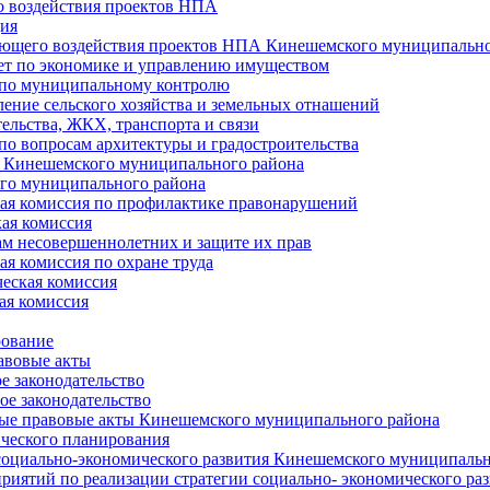
 воздействия проектов НПА
ия
ющего воздействия проектов НПА Кинешемского муниципально
т по экономике и управлению имуществом
 по муниципальному контролю
ение сельского хозяйства и земельных отнашений
ельства, ЖКХ, транспорта и связи
по вопросам архитектуры и градостроительства
 Кинешемского муниципального района
го муниципального района
я комиссия по профилактике правонарушений
ая комиссия
ам несовершеннолетних и защите их прав
я комиссия по охране труда
еская комиссия
ая комиссия
рование
авовые акты
е законодательство
ое законодательство
ые правовые акты Кинешемского муниципального района
ического планирования
социально-экономического развития Кинешемского муниципальн
риятий по реализации стратегии социально- экономического р