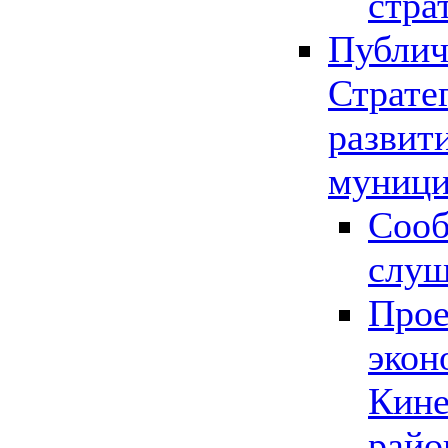
стра
Публич
Страте
развит
муници
Сооб
слу
Прое
экон
Кине
райо