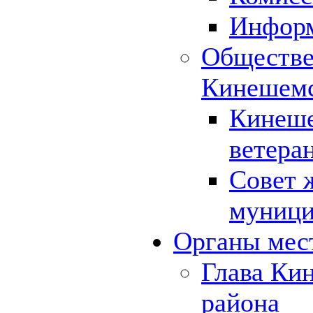
Инфор
Обществе
Кинешемс
Кинеше
ветера
Совет 
муници
Органы мес
Глава Ки
района