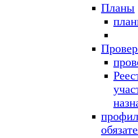
Планы
пла
Провер
пров
Реес
учас
назн
профил
обязат