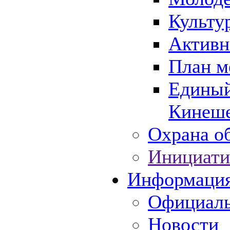
Культу
Активн
План м
Единый
Кинеше
Охрана об
Инициати
Информаци
Официаль
Новости