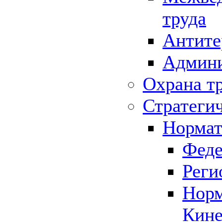
труда
Антите
Админи
Охрана т
Стратеги
Нормат
Феде
Реги
Норм
Кине