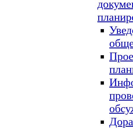
докуме
планир
Увед
обще
Прое
план
Инфо
пров
обсу
Дора