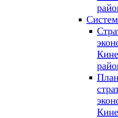
райо
Систем
Стра
экон
Кине
райо
План
стра
экон
Кине