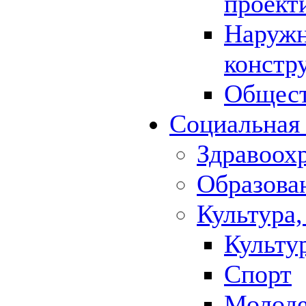
проект
Наружн
констр
Общест
Социальная
Здравоох
Образова
Культура,
Культу
Спорт
Молод