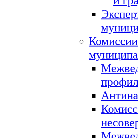
и гр
Экспер
муници
Комиссии
муниципа
Межвед
профил
Антина
Комисс
несове
Межвед