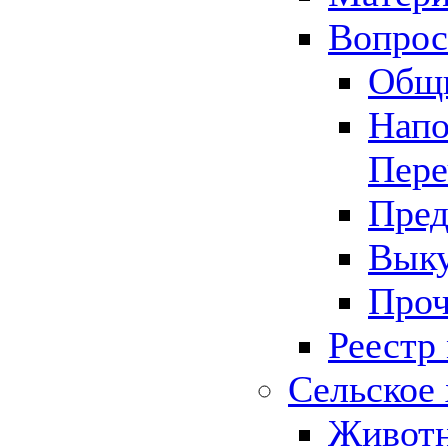
Вопрос 
Общ
Напо
Пере
Пред
Выку
Проч
Реестр
Сельское 
Животн