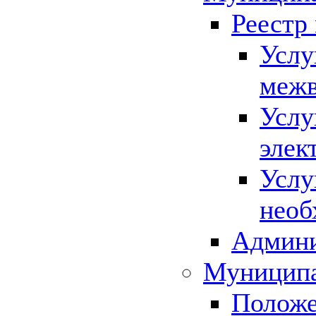
Реестр
Услу
межв
Услу
элек
Услу
необ
Админи
Муниципа
Положе