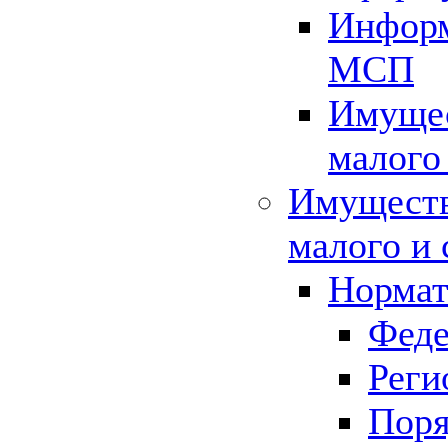
Информ
МСП
Имущес
малого
Имуществ
малого и 
Нормат
Феде
Реги
Поря