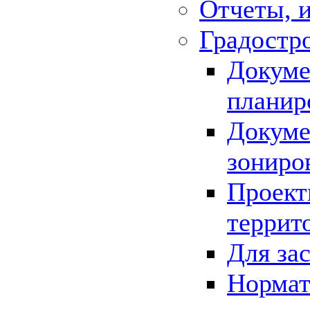
Отчеты, 
Градостр
Докуме
планир
Докуме
зониро
Проект
террит
Для за
Нормат