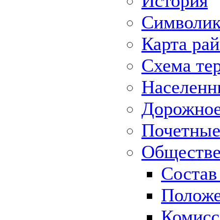
История
Символик
Карта ра
Схема те
Населенн
Дорожное 
Почетные
Обществе
Состав
Положе
Комисс