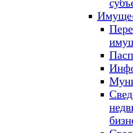
субъ
Имущес
Пере
имущ
Пасп
Инфо
Муни
Свед
недв
бизн