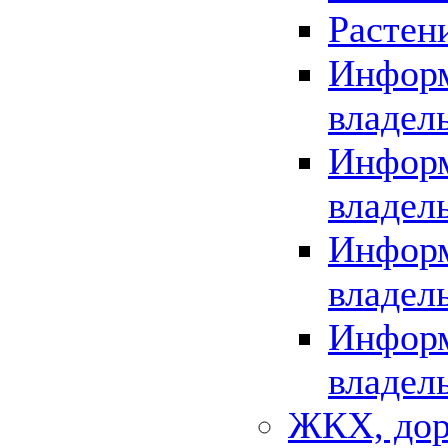
Растен
Информ
владел
Информ
владел
Информ
владел
Информ
владел
ЖКХ, дор