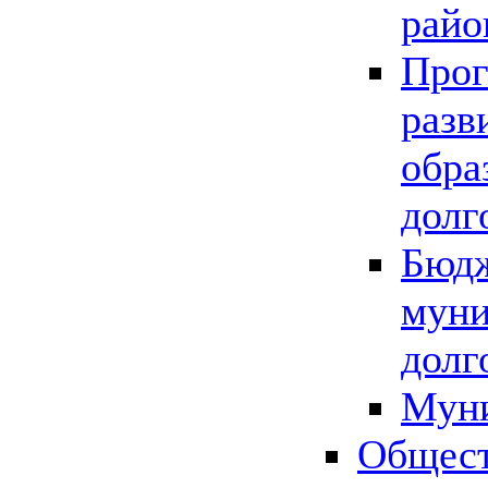
райо
Прог
разв
обра
долг
Бюдж
муни
долг
Мун
Общест