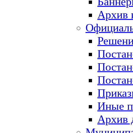
Баннер
Архив 
Официаль
Решени
Постан
Постан
Постан
Приказ
Иные п
Архив 
Муницип