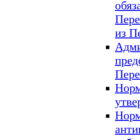
обяз
Пере
из П
Адми
пред
Пере
Норм
утве
Норм
анти