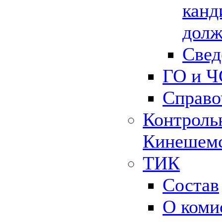
канд
долж
Свед
ГО и Ч
Справо
Контрольн
Кинешемс
ТИК
Состав
О коми