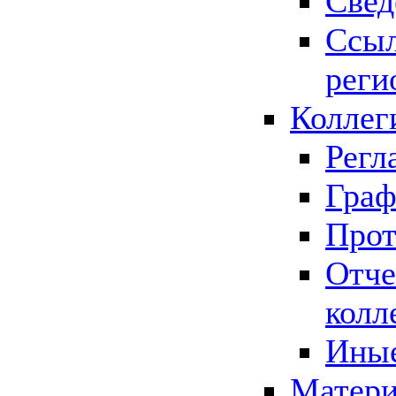
Свед
Ссыл
реги
Коллег
Регл
Граф
Прот
Отче
колл
Иные
Матери