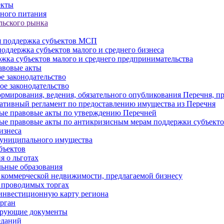
екты
ного питания
льского рынка
 поддержка субъектов МСП
оддержка субъектов малого и среднего бизнеса
жка субъектов малого и среднего предпринимательства
авовые акты
е законодательство
ое законодательство
рмирования, ведения, обязательного опубликования Перечня, п
тивный регламент по предоставлению имущества из Перечня
ые правовые акты по утверждению Перечней
ые правовые акты по антикризисным мерам поддержки субъек
изнеса
муниципального имущества
бъектов
 о льготах
ьные образования
 коммерческой недвижимости, предлагаемой бизнесу
 проводимых торгах
инвестиционную карту региона
рган
ирующие документы
еданий