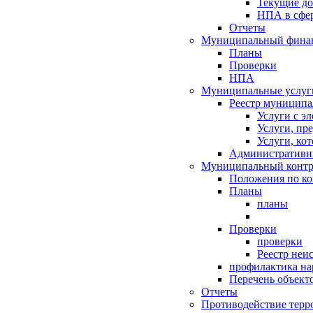
Текущие д
НПА в сфер
Отчеты
Муниципальный финан
Планы
Проверки
НПА
Муниципальные услуг
Реестр муниципа
Услуги с э
Услуги, пр
Услуги, ко
Административн
Муниципальный контр
Положения по к
Планы
планы
Проверки
проверки
Реестр неи
профилактика на
Перечень объект
Отчеты
Противодействие терр