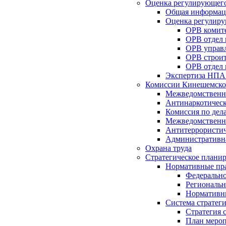
Оценка регулирующего
Общая информац
Оценка регулиру
ОРВ комите
ОРВ отдел
ОРВ управл
ОРВ строит
ОРВ отдел 
Экспертиза НПА
Комиссии Кинешемско
Межведомственна
Антинаркотическ
Комиссия по дел
Межведомственна
Антитеррористич
Административн
Охрана труда
Стратегическое плани
Нормативные пр
Федерально
Региональн
Нормативн
Система стратег
Стратегия 
План мероп