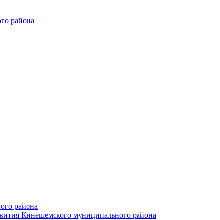
го района
ого района
азвития Кинешемского муниципального района