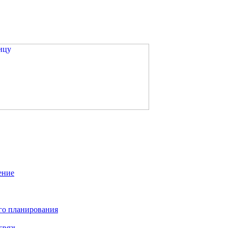
ение
го планирования
связь