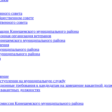
нного совета
щественном совете
венного совета
зации Кинешемского муниципального района
онная организация ветеранов
инешемского муниципального района
ления
униципального района
униципального района
а
чение
ступления на муниципальную службу
ионные требования к кандидатам на замещение вакантной дол
 вакантных должностях
 комиссия Кинешемского муниципального района