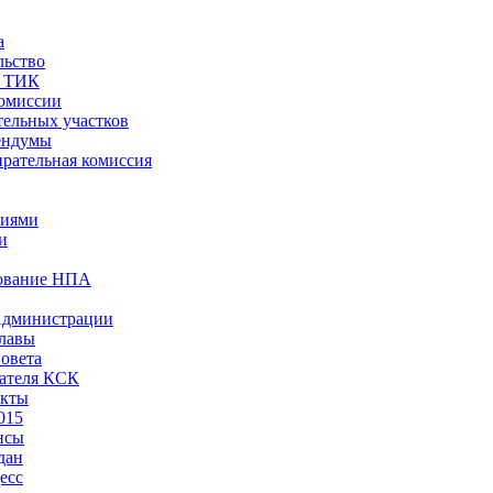
а
льство
ы ТИК
комиссии
тельных участков
ендумы
рательная комиссия
ниями
и
ование НПА
Администрации
лавы
овета
ателя КСК
акты
015
нсы
дан
есс