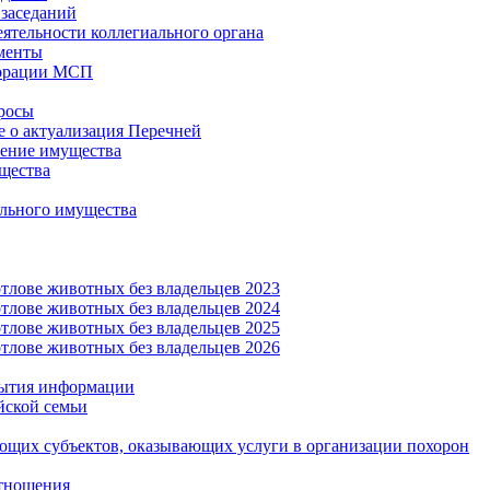
заседаний
еятельности коллегиального органа
менты
орации МСП
росы
 о актуализация Перечней
ение имущества
щества
льного имущества
тлове животных без владельцев 2023
тлове животных без владельцев 2024
тлове животных без владельцев 2025
тлове животных без владельцев 2026
рытия информации
йской семьи
ующих субъектов, оказывающих услуги в организации похорон
тношения