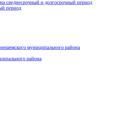
 на среднесрочный и долгосрочный период
ый период
инешемского муниципального района
иципального района