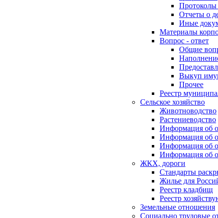
Протоколы 
Отчеты о д
Иные доку
Материалы корп
Вопрос - ответ
Общие воп
Наполнение
Предоставл
Выкуп иму
Прочее
Реестр муниципа
Сельское хозяйство
Животноводство
Растениеводство
Информация об о
Информация об о
Информация об о
Информация об о
ЖКХ, дороги
Стандарты раск
Жилье для Росси
Реестр кладбищ
Реестр хозяйств
Земельные отношения
Социально трудовые о