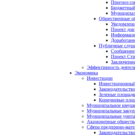
Прогноз со
Бюджетный 
Муниципал
Общественные об
Уведомлени
Проект док
Информация
Доработанн
Публичные слуша
Сообщение
Проект Стр
Заключение
Эффективность деятел
Экономика
Инвестиции
Инвестиционный
Законодательств
Зеленые площад
Коричневые пло
Муниципальное имуще
Муниципальные закуп
Муниципальные унита
Акционерные обществ
Сфера предприни-мате
Законодательств