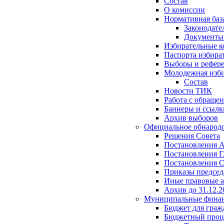
Состав
О комиссии
Нормативная баз
Законодате
Документ
Избирательные 
Паспорта избира
Выборы и рефер
Молодежная изби
Состав
Новости ТИК
Работа с обраще
Баннеры и ссылк
Архив выборов
Официальное обнарод
Решения Совета
Постановления 
Постановления Г
Постановления С
Приказы председ
Иные правовые 
Архив до 31.12.2
Муниципальные фина
Бюджет для граж
Бюджетный проц