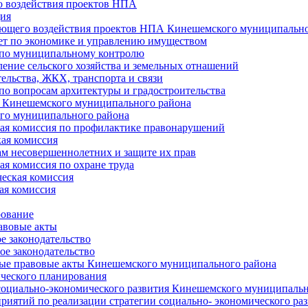
 воздействия проектов НПА
ия
ющего воздействия проектов НПА Кинешемского муниципально
т по экономике и управлению имуществом
 по муниципальному контролю
ение сельского хозяйства и земельных отнашений
ельства, ЖКХ, транспорта и связи
по вопросам архитектуры и градостроительства
 Кинешемского муниципального района
го муниципального района
я комиссия по профилактике правонарушений
ая комиссия
ам несовершеннолетних и защите их прав
я комиссия по охране труда
еская комиссия
ая комиссия
рование
авовые акты
е законодательство
ое законодательство
ые правовые акты Кинешемского муниципального района
ического планирования
социально-экономического развития Кинешемского муниципальн
риятий по реализации стратегии социально- экономического р