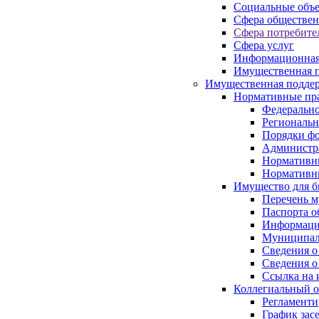
Социальные объ
Сфера обществен
Сфера потребите
Сфера услуг
Информационная
Имущественная п
Имущественная поддер
Нормативные пр
Федерально
Региональн
Порядки фо
Администра
Нормативн
Нормативн
Имущество для б
Перечень 
Паспорта о
Информация
Муниципал
Сведения о
Сведения о
Ссылка на 
Коллегиальный о
Регламент
График зас