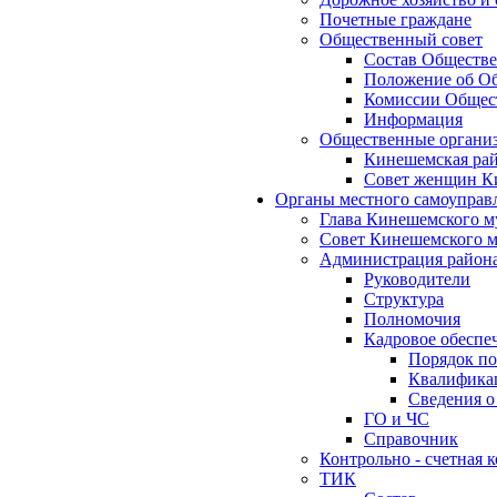
Почетные граждане
Общественный совет
Состав Обществе
Положение об Об
Комиссии Общест
Информация
Общественные органи
Кинешемская рай
Совет женщин К
Органы местного самоуправ
Глава Кинешемского м
Совет Кинешемского м
Администрация район
Руководители
Структура
Полномочия
Кадровое обеспе
Порядок по
Квалификац
Сведения о
ГО и ЧС
Справочник
Контрольно - счетная
ТИК