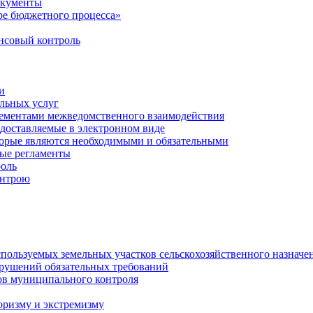
окументы
е бюджетного процесса»
совый контроль
и
льных услуг
лементами межведомственного взаимодействия
едоставляемые в электронном виде
торые являются необходимыми и обязательными
ые регламенты
оль
онтрою
спользуемых земельных участков сельскохозяйственного назначе
рушений обязательных требований
ов муниципального контроля
оризму и экстремизму