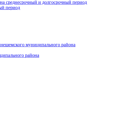
 на среднесрочный и долгосрочный период
ый период
инешемского муниципального района
иципального района