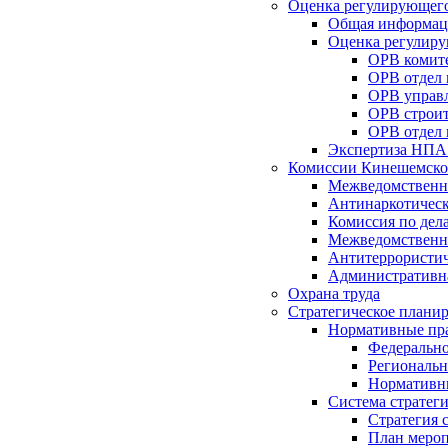
Оценка регулирующего
Общая информац
Оценка регулиру
ОРВ комите
ОРВ отдел
ОРВ управл
ОРВ строит
ОРВ отдел 
Экспертиза НПА
Комиссии Кинешемско
Межведомственна
Антинаркотическ
Комиссия по дел
Межведомственна
Антитеррористич
Административн
Охрана труда
Стратегическое плани
Нормативные пр
Федерально
Региональн
Нормативн
Система стратег
Стратегия 
План мероп