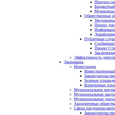
Прогноз со
Бюджетный 
Муниципал
Общественные об
Уведомлени
Проект док
Информация
Доработанн
Публичные слуша
Сообщение
Проект Стр
Заключение
Эффективность деятел
Экономика
Инвестиции
Инвестиционный
Законодательств
Зеленые площад
Коричневые пло
Муниципальное имуще
Муниципальные закуп
Муниципальные унита
Акционерные обществ
Сфера предприни-мате
Законодательств