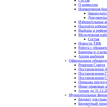
Состав
О комиссии
Нормативная баз
Законодате
Документ
Избирательные 
Паспорта избира
Выборы и рефер
Молодежная изби
Состав
Новости ТИК
Работа с обраще
Баннеры и ссылк
Архив выборов
Официальное обнарод
Решения Совета
Постановления 
Постановления Г
Постановления С
Приказы председ
Иные правовые 
Архив до 31.12.2
Муниципальные фина
Бюджет для граж
Бюджетный проц