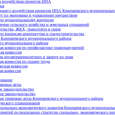
 воздействия проектов НПА
ия
ющего воздействия проектов НПА Кинешемского муниципально
т по экономике и управлению имуществом
 по муниципальному контролю
ение сельского хозяйства и земельных отнашений
ельства, ЖКХ, транспорта и связи
по вопросам архитектуры и градостроительства
 Кинешемского муниципального района
го муниципального района
я комиссия по профилактике правонарушений
ая комиссия
ам несовершеннолетних и защите их прав
я комиссия по охране труда
еская комиссия
ая комиссия
рование
авовые акты
е законодательство
ое законодательство
ые правовые акты Кинешемского муниципального района
ического планирования
социально-экономического развития Кинешемского муниципальн
риятий по реализации стратегии социально- экономического р