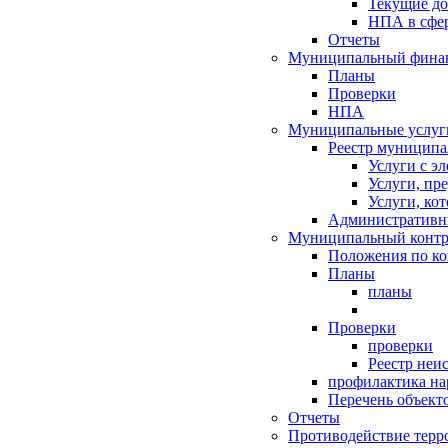
Текущие д
НПА в сфер
Отчеты
Муниципальный финан
Планы
Проверки
НПА
Муниципальные услуг
Реестр муниципа
Услуги с э
Услуги, пр
Услуги, ко
Административн
Муниципальный контр
Положения по к
Планы
планы
Проверки
проверки
Реестр неи
профилактика на
Перечень объект
Отчеты
Противодействие терр