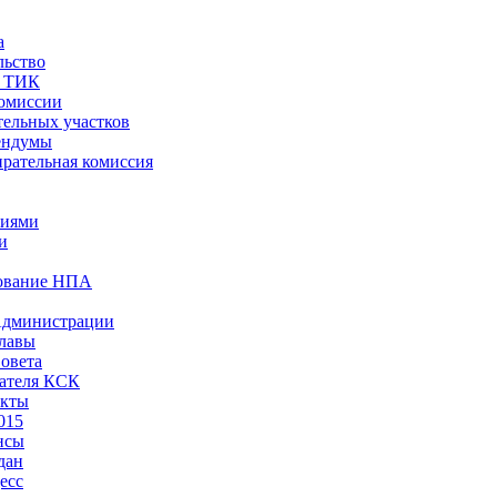
а
льство
ы ТИК
комиссии
тельных участков
ендумы
рательная комиссия
ниями
и
ование НПА
Администрации
лавы
овета
ателя КСК
акты
015
нсы
дан
есс