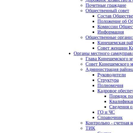
Почетные граждане
Общественный совет
Состав Обществе
Положение об Об
Комиссии Общест
Информация
Общественные органи
Кинешемская рай
Совет женщин К
Органы местного самоуправ
Глава Кинешемского м
Совет Кинешемского м
Администрация район
Руководители
Структура
Полномочия
Кадровое обеспе
Порядок по
Квалификац
Сведения о
ГО и ЧС
Справочник
Контрольно - счетная
ТИК