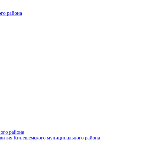
го района
ого района
азвития Кинешемского муниципального района