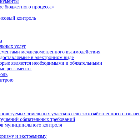
окументы
е бюджетного процесса»
совый контроль
и
льных услуг
лементами межведомственного взаимодействия
едоставляемые в электронном виде
торые являются необходимыми и обязательными
ые регламенты
оль
онтрою
спользуемых земельных участков сельскохозяйственного назначе
рушений обязательных требований
ов муниципального контроля
оризму и экстремизму