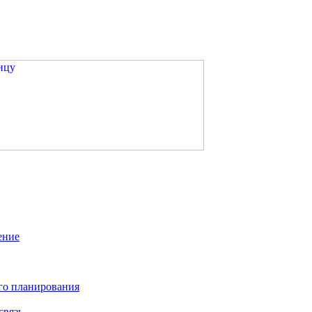
ение
го планирования
связь