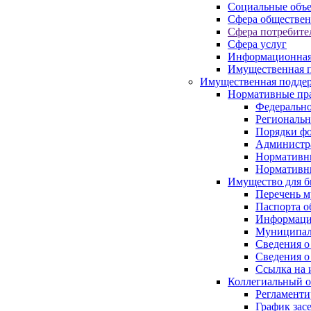
Социальные объ
Сфера обществен
Сфера потребите
Сфера услуг
Информационная
Имущественная п
Имущественная поддер
Нормативные пр
Федерально
Региональн
Порядки фо
Администра
Нормативн
Нормативн
Имущество для б
Перечень 
Паспорта о
Информация
Муниципал
Сведения о
Сведения о
Ссылка на 
Коллегиальный о
Регламент
График зас