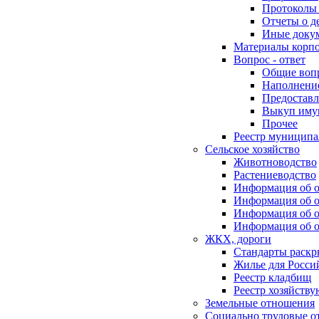
Протоколы 
Отчеты о д
Иные доку
Материалы корп
Вопрос - ответ
Общие воп
Наполнение
Предоставл
Выкуп иму
Прочее
Реестр муниципа
Сельское хозяйство
Животноводство
Растениеводство
Информация об о
Информация об о
Информация об о
Информация об о
ЖКХ, дороги
Стандарты раск
Жилье для Росси
Реестр кладбищ
Реестр хозяйств
Земельные отношения
Социально трудовые о