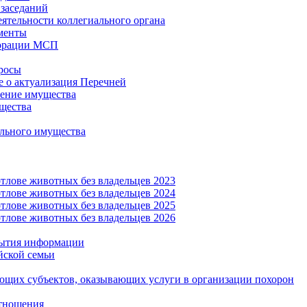
заседаний
еятельности коллегиального органа
менты
орации МСП
росы
 о актуализация Перечней
ение имущества
щества
льного имущества
тлове животных без владельцев 2023
тлове животных без владельцев 2024
тлове животных без владельцев 2025
тлове животных без владельцев 2026
рытия информации
йской семьи
ующих субъектов, оказывающих услуги в организации похорон
тношения