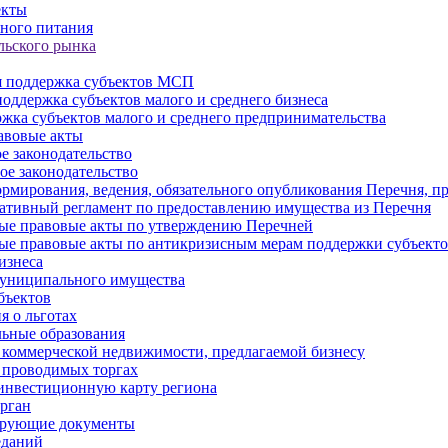
екты
ного питания
льского рынка
 поддержка субъектов МСП
оддержка субъектов малого и среднего бизнеса
жка субъектов малого и среднего предпринимательства
авовые акты
е законодательство
ое законодательство
рмирования, ведения, обязательного опубликования Перечня, п
тивный регламент по предоставлению имущества из Перечня
ые правовые акты по утверждению Перечней
ые правовые акты по антикризисным мерам поддержки субъек
изнеса
муниципального имущества
бъектов
 о льготах
ьные образования
 коммерческой недвижимости, предлагаемой бизнесу
 проводимых торгах
инвестиционную карту региона
рган
ирующие документы
еданий