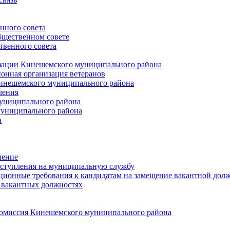
нного совета
щественном совете
венного совета
зации Кинешемского муниципального района
онная организация ветеранов
инешемского муниципального района
ления
униципального района
униципального района
а
чение
ступления на муниципальную службу
ионные требования к кандидатам на замещение вакантной дол
 вакантных должностях
 комиссия Кинешемского муниципального района