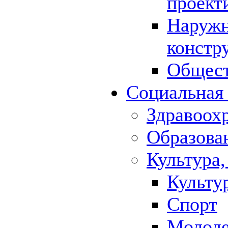
проект
Наружн
констр
Общест
Социальная
Здравоох
Образова
Культура,
Культу
Спорт
Молод