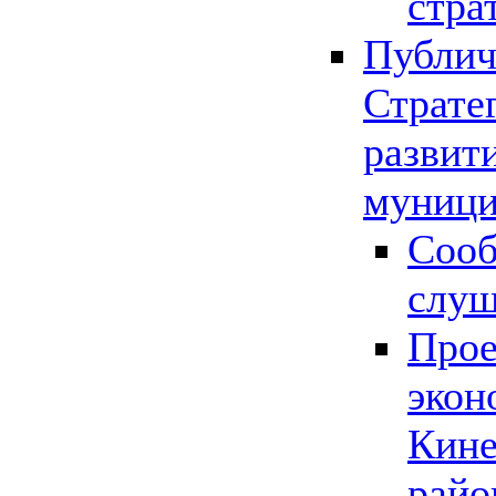
стра
Публич
Страте
развит
муници
Сооб
слу
Прое
экон
Кине
райо