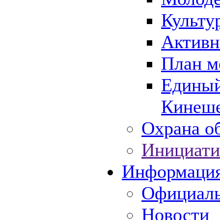
Культу
Активн
План м
Единый
Кинеше
Охрана об
Инициати
Информаци
Официаль
Новости