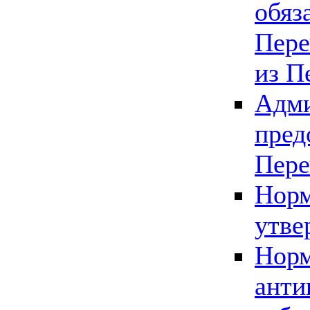
обяз
Пере
из П
Адми
пред
Пере
Норм
утве
Норм
анти