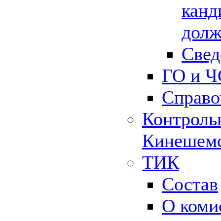
канд
долж
Свед
ГО и Ч
Справо
Контрольн
Кинешемс
ТИК
Состав
О коми