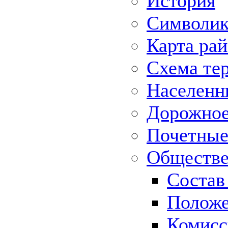
История
Символик
Карта ра
Схема те
Населенн
Дорожное 
Почетные
Обществе
Состав
Положе
Комисс