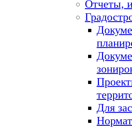
Отчеты, 
Градостр
Докуме
планир
Докуме
зониро
Проект
террит
Для за
Нормат