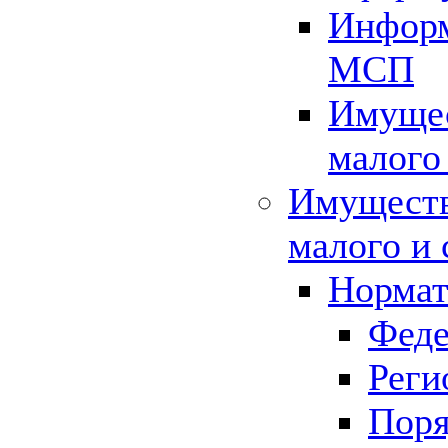
Информ
МСП
Имущес
малого
Имуществ
малого и 
Нормат
Феде
Реги
Поря