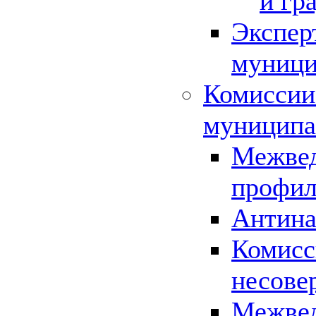
и гр
Экспер
муници
Комиссии
муниципа
Межвед
профил
Антина
Комисс
несове
Межвед