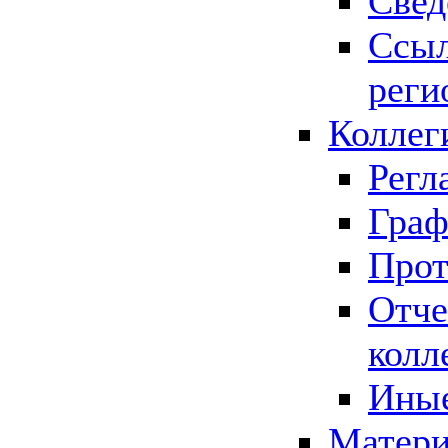
Свед
Ссыл
реги
Коллег
Регл
Граф
Прот
Отче
колл
Иные
Матери