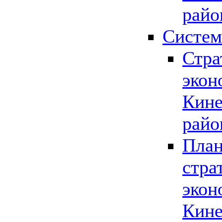
райо
Систем
Стра
экон
Кине
райо
План
стра
экон
Кине