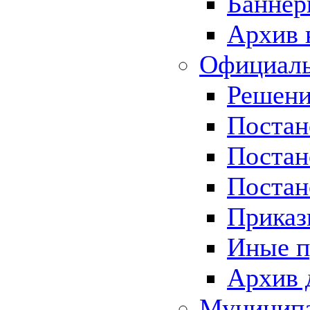
Баннер
Архив 
Официаль
Решени
Постан
Постан
Постан
Приказ
Иные п
Архив 
Муницип