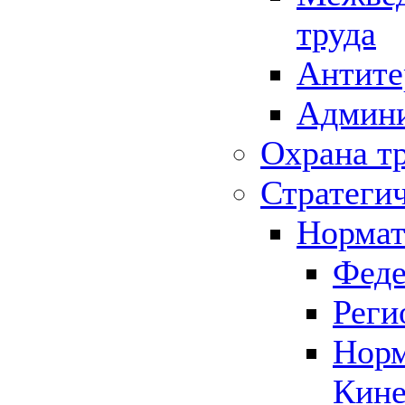
труда
Антите
Админи
Охрана т
Стратеги
Нормат
Феде
Реги
Норм
Кине