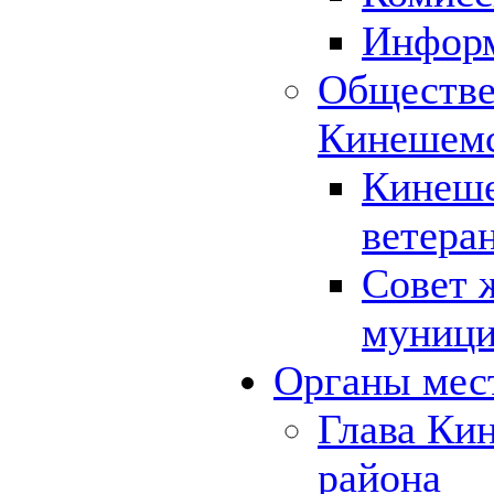
Инфор
Обществе
Кинешемс
Кинеше
ветера
Совет 
муници
Органы мес
Глава Ки
района