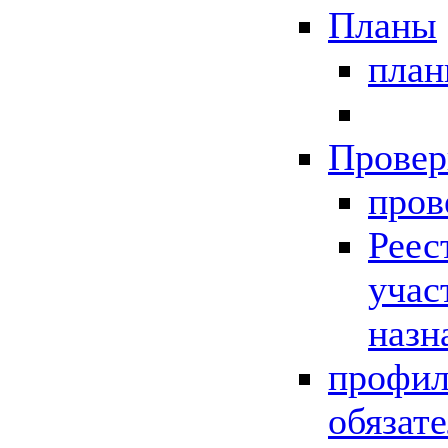
Планы
пла
Провер
пров
Реес
учас
назн
профил
обязат