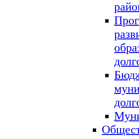
райо
Прог
разв
обра
долг
Бюдж
муни
долг
Мун
Общест