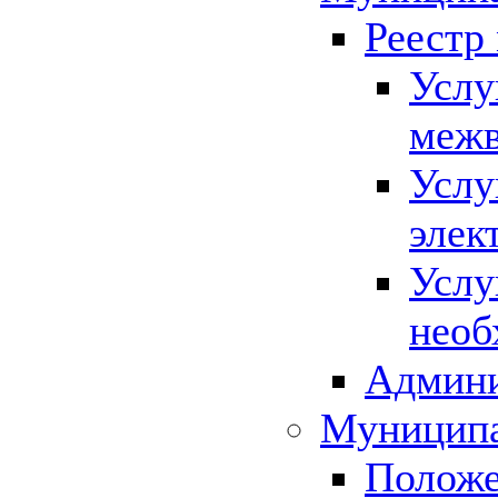
Реестр
Услу
межв
Услу
элек
Услу
необ
Админи
Муниципа
Положе