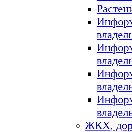
Растен
Информ
владел
Информ
владел
Информ
владел
Информ
владел
ЖКХ, дор