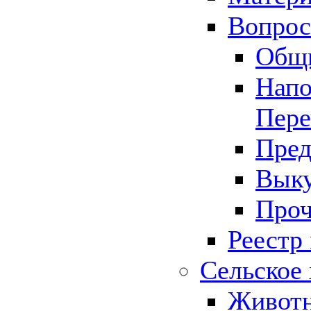
Вопрос 
Общ
Напо
Пере
Пред
Выку
Проч
Реестр
Сельское 
Животн