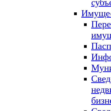
субъ
Имущес
Пере
имущ
Пасп
Инфо
Муни
Свед
недв
бизн