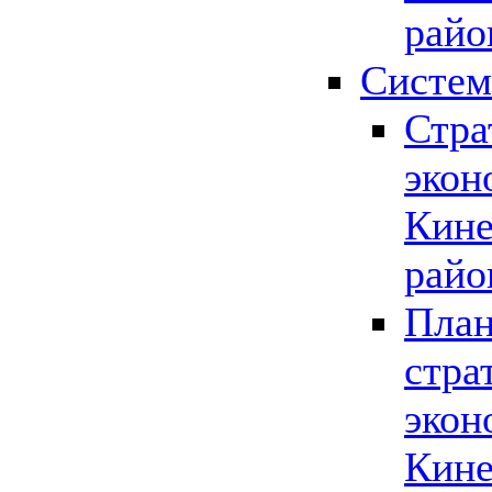
райо
Систем
Стра
экон
Кине
райо
План
стра
экон
Кине