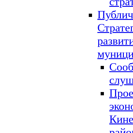
стра
Публич
Страте
развит
муници
Сооб
слу
Прое
экон
Кине
райо