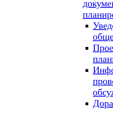
докуме
планир
Увед
обще
Прое
план
Инфо
пров
обсу
Дора