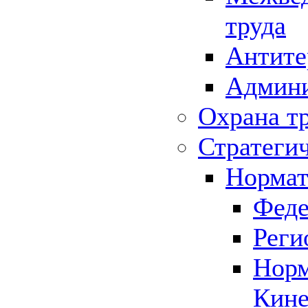
труда
Антите
Админи
Охрана т
Стратеги
Нормат
Феде
Реги
Норм
Кине