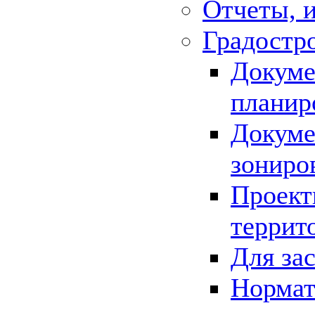
Отчеты, 
Градостр
Докуме
планир
Докуме
зониро
Проект
террит
Для за
Нормат