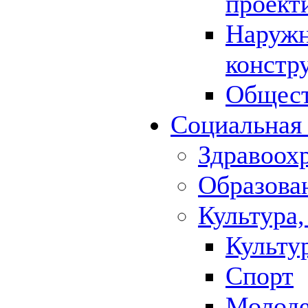
проект
Наружн
констр
Общест
Социальная
Здравоох
Образова
Культура,
Культу
Спорт
Молод