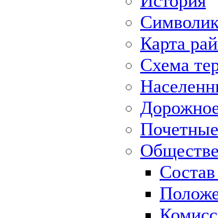
История
Символик
Карта ра
Схема те
Населенн
Дорожное 
Почетные
Обществе
Состав
Положе
Комисс