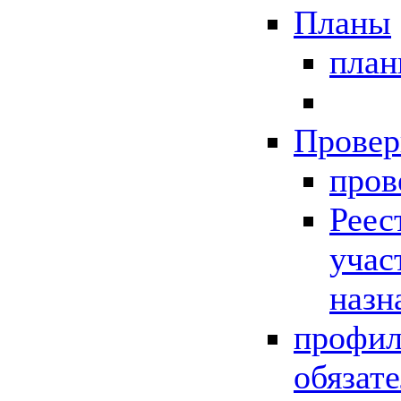
Планы
пла
Провер
пров
Реес
учас
назн
профил
обязат