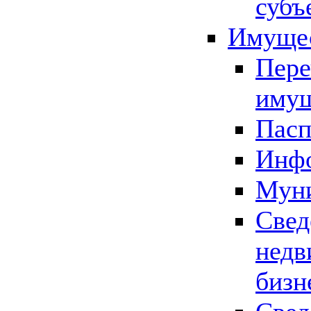
субъ
Имущес
Пере
имущ
Пасп
Инфо
Муни
Свед
недв
бизн