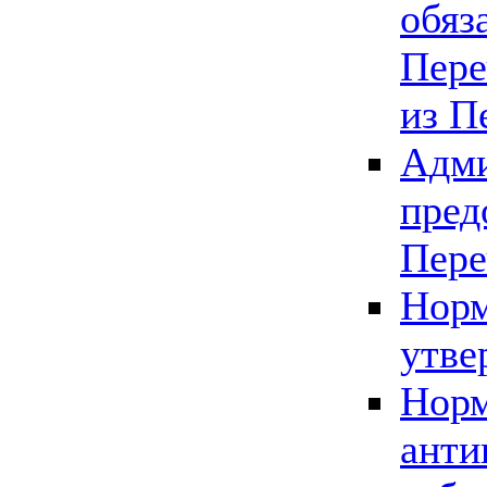
обяз
Пере
из П
Адми
пред
Пере
Норм
утве
Норм
анти