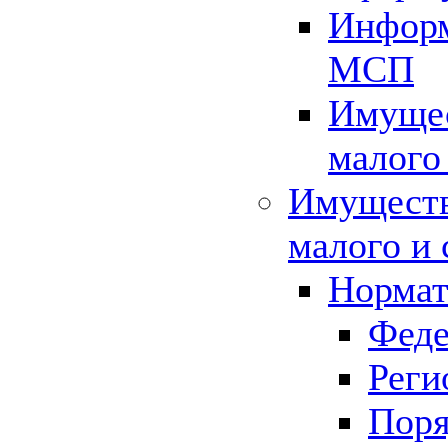
Информ
МСП
Имущес
малого
Имуществ
малого и 
Нормат
Феде
Реги
Поря