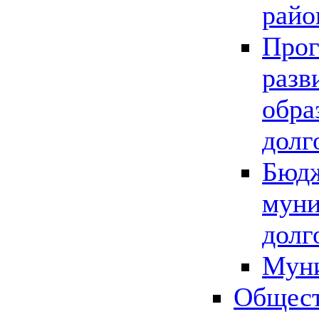
райо
Прог
разв
обра
долг
Бюдж
муни
долг
Мун
Общест