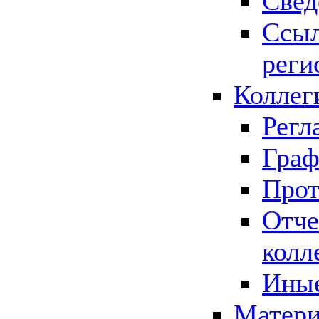
Свед
Ссыл
реги
Коллег
Регл
Граф
Прот
Отче
колл
Иные
Матери