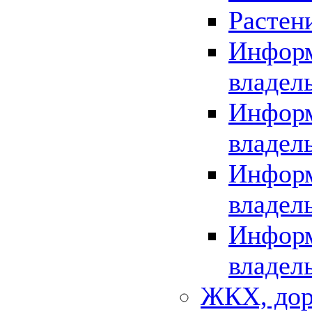
Растен
Информ
владел
Информ
владел
Информ
владел
Информ
владел
ЖКХ, дор