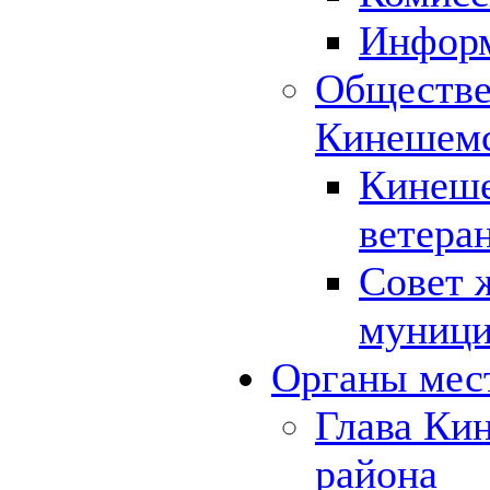
Инфор
Обществе
Кинешемс
Кинеше
ветера
Совет 
муници
Органы мес
Глава Ки
района