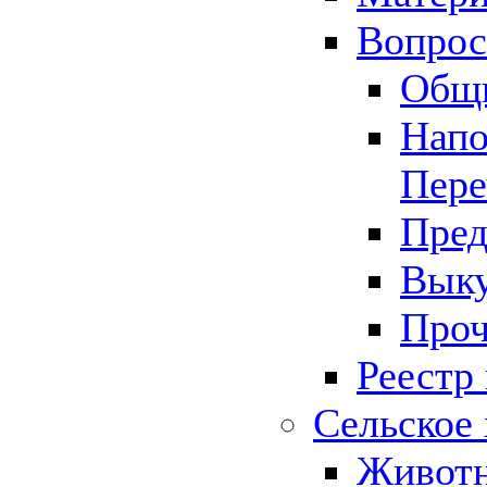
Вопрос 
Общ
Напо
Пере
Пред
Выку
Проч
Реестр
Сельское 
Животн