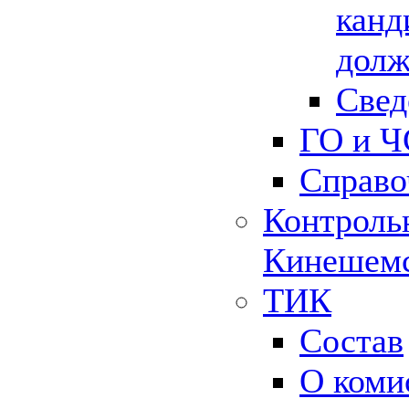
канд
долж
Свед
ГО и Ч
Справо
Контрольн
Кинешемс
ТИК
Состав
О коми