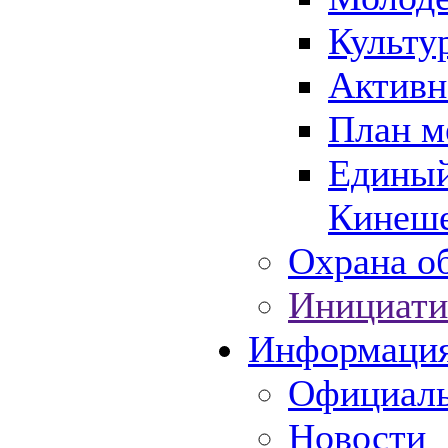
Культу
Активн
План м
Единый
Кинеше
Охрана об
Инициати
Информаци
Официаль
Новости