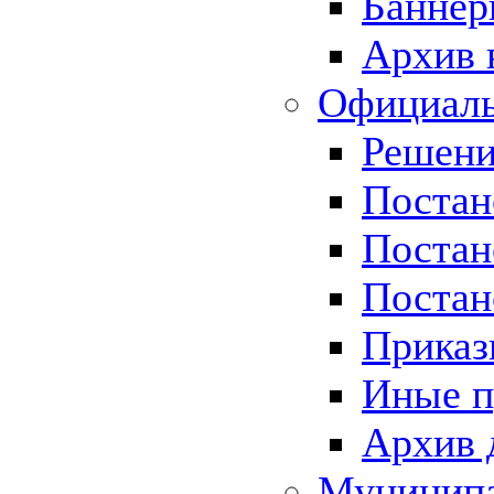
Баннер
Архив 
Официаль
Решени
Постан
Постан
Постан
Приказ
Иные п
Архив 
Муницип