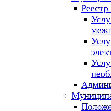
Реестр
Услу
межв
Услу
элек
Услу
необ
Админи
Муниципа
Положе