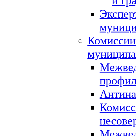
и гр
Экспер
муници
Комиссии
муниципа
Межвед
профил
Антина
Комисс
несове
Межвед