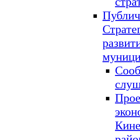
стра
Публич
Страте
развит
муници
Сооб
слу
Прое
экон
Кине
райо