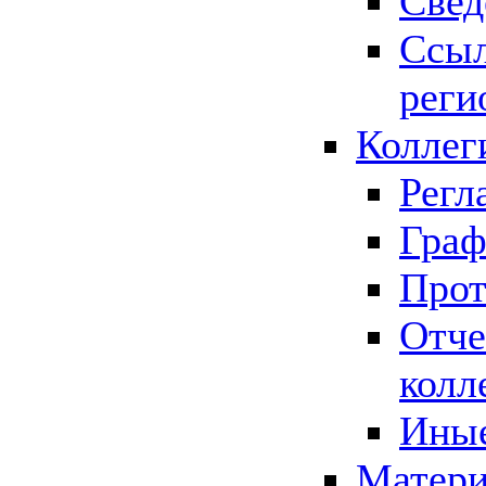
Свед
Ссыл
реги
Коллег
Регл
Граф
Прот
Отче
колл
Иные
Матери