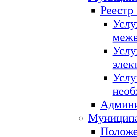
Реестр
Услу
межв
Услу
элек
Услу
необ
Админи
Муниципа
Положе