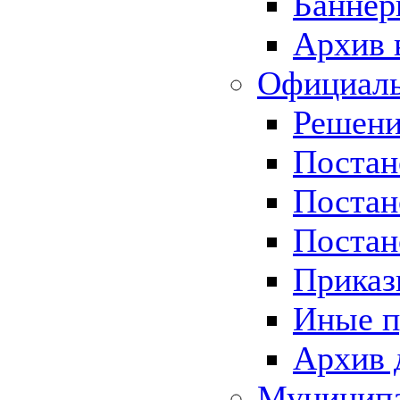
Баннер
Архив 
Официаль
Решени
Постан
Постан
Постан
Приказ
Иные п
Архив 
Муницип