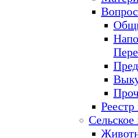
Вопрос 
Общ
Напо
Пере
Пред
Выку
Проч
Реестр
Сельское 
Животн