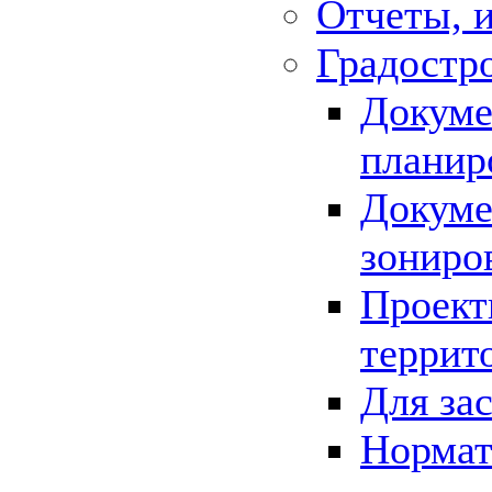
Отчеты, 
Градостр
Докуме
планир
Докуме
зониро
Проект
террит
Для за
Нормат