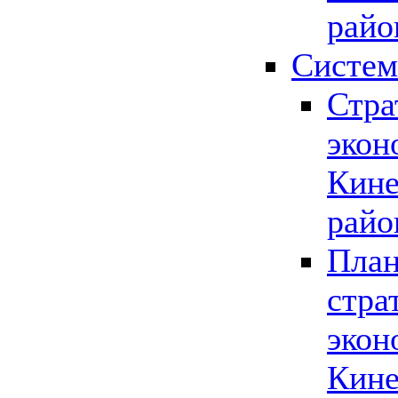
райо
Систем
Стра
экон
Кине
райо
План
стра
экон
Кине