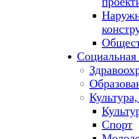
проект
Наружн
констр
Общест
Социальная
Здравоох
Образова
Культура,
Культу
Спорт
Молод