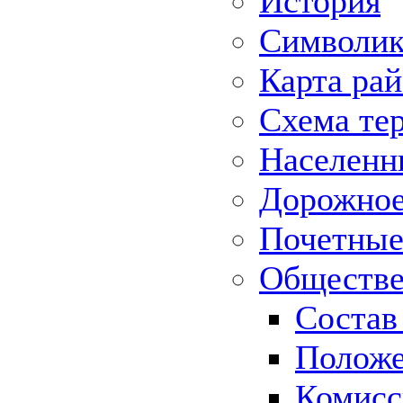
История
Символик
Карта ра
Схема те
Населенн
Дорожное 
Почетные
Обществе
Состав
Положе
Комисс