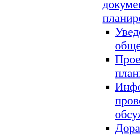
докуме
планир
Увед
обще
Прое
план
Инфо
пров
обсу
Дора