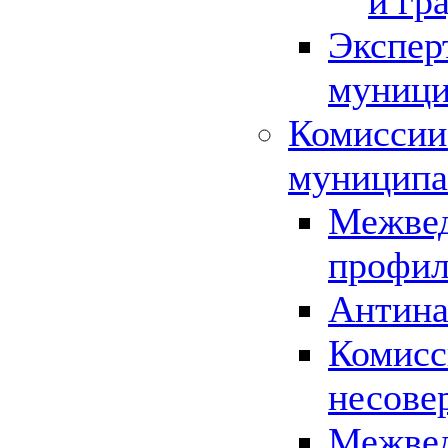
и гр
Экспер
муници
Комиссии
муниципа
Межвед
профил
Антина
Комисс
несове
Межвед