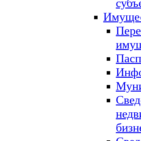
субъ
Имущес
Пере
имущ
Пасп
Инфо
Муни
Свед
недв
бизн