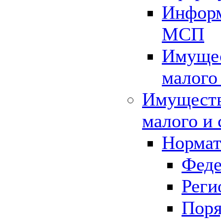
Информ
МСП
Имущес
малого
Имуществ
малого и 
Нормат
Феде
Реги
Поря