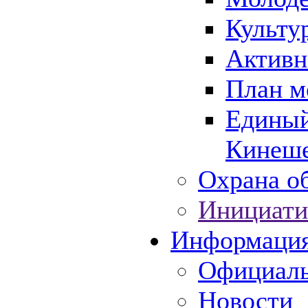
Культу
Активн
План м
Единый
Кинеше
Охрана об
Инициати
Информаци
Официаль
Новости