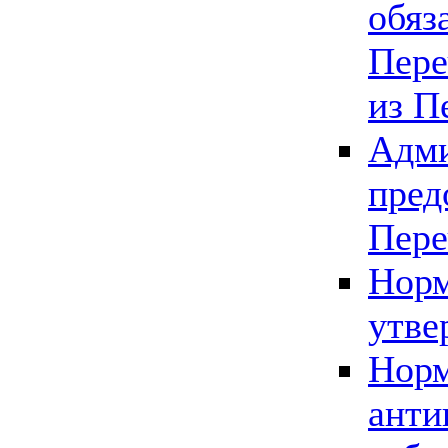
обяз
Пере
из П
Адми
пред
Пере
Норм
утве
Норм
анти