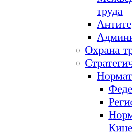
труда
Антите
Админи
Охрана т
Стратеги
Нормат
Феде
Реги
Норм
Кине