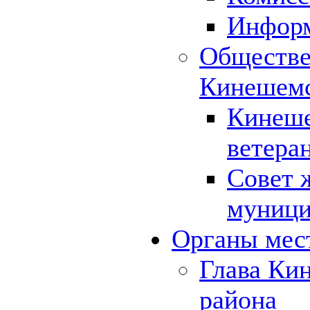
Инфор
Обществе
Кинешемс
Кинеше
ветера
Совет 
муници
Органы мес
Глава Ки
района