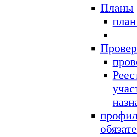
Планы
пла
Провер
пров
Реес
учас
назн
профил
обязат