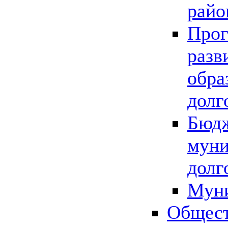
райо
Прог
разв
обра
долг
Бюдж
муни
долг
Мун
Общест