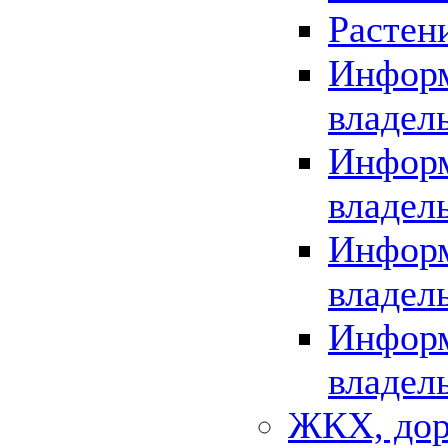
Растен
Информ
владел
Информ
владел
Информ
владел
Информ
владел
ЖКХ, дор