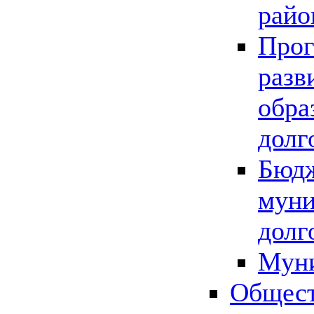
райо
Прог
разв
обра
долг
Бюдж
муни
долг
Мун
Общест