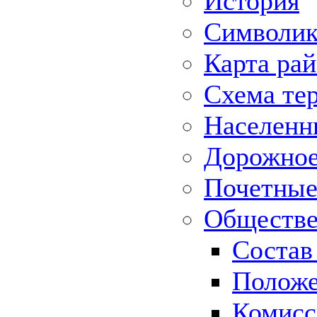
История
Символик
Карта ра
Схема те
Населенн
Дорожное 
Почетные
Обществе
Состав
Положе
Комисс