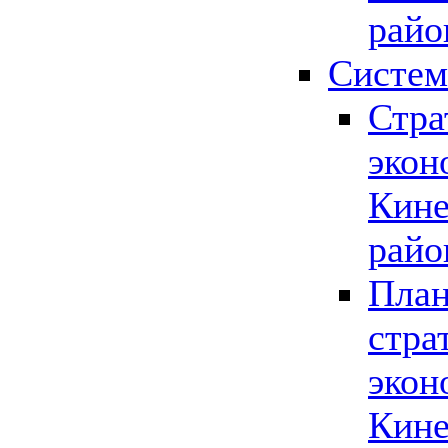
райо
Систем
Стра
экон
Кине
райо
План
стра
экон
Кине