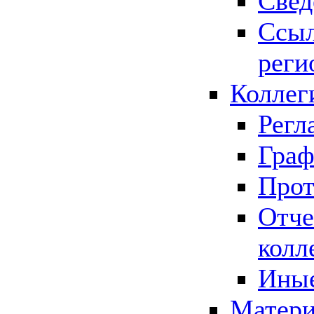
Свед
Ссыл
реги
Коллег
Регл
Граф
Прот
Отче
колл
Иные
Матери