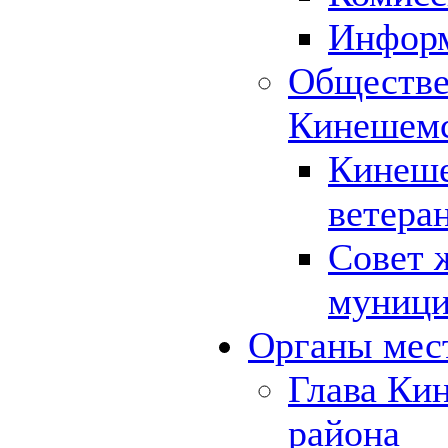
Инфор
Обществе
Кинешемс
Кинеше
ветера
Совет 
муници
Органы мес
Глава Ки
района