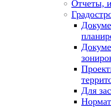
Отчеты, 
Градостр
Докуме
планир
Докуме
зониро
Проект
террит
Для за
Нормат