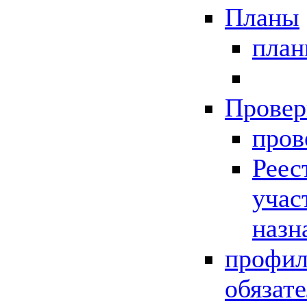
Планы
пла
Провер
пров
Реес
учас
назн
профил
обязат