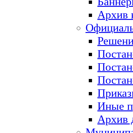
Баннер
Архив 
Официаль
Решени
Постан
Постан
Постан
Приказ
Иные п
Архив 
Муницип