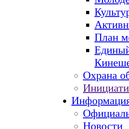
Культу
Активн
План м
Единый
Кинеше
Охрана об
Инициати
Информаци
Официаль
Новости