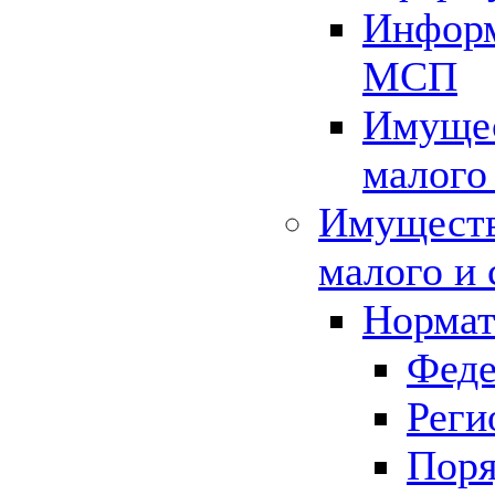
Информ
МСП
Имущес
малого
Имуществ
малого и 
Нормат
Феде
Реги
Поря