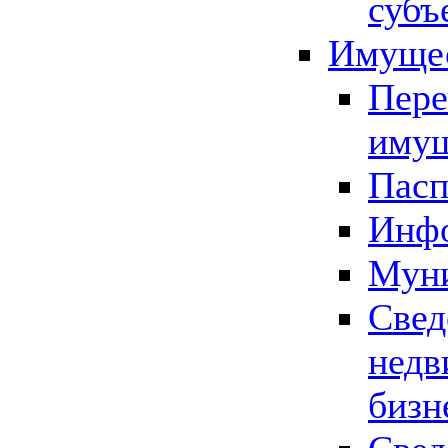
субъ
Имущес
Пере
имущ
Пасп
Инфо
Муни
Свед
недв
бизн