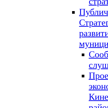
стра
Публич
Страте
развит
муници
Сооб
слу
Прое
экон
Кине
райо