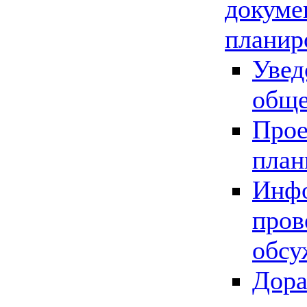
докуме
планир
Увед
обще
Прое
план
Инфо
пров
обсу
Дора