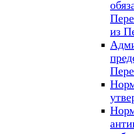
обяз
Пере
из П
Адми
пред
Пере
Норм
утве
Норм
анти