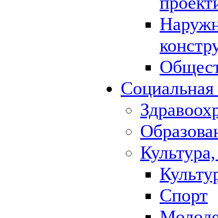
проект
Наружн
констр
Общест
Социальная
Здравоох
Образова
Культура,
Культу
Спорт
Молод