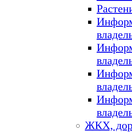
Растен
Информ
владел
Информ
владел
Информ
владел
Информ
владел
ЖКХ, дор