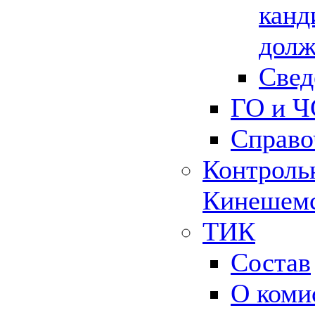
канд
долж
Свед
ГО и Ч
Справо
Контрольн
Кинешемс
ТИК
Состав
О коми