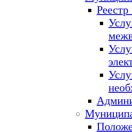
Реестр
Услу
межв
Услу
элек
Услу
необ
Админи
Муниципа
Положе