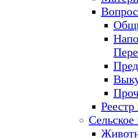
Вопрос 
Общ
Напо
Пере
Пред
Выку
Проч
Реестр
Сельское 
Животн