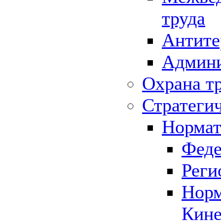
труда
Антите
Админи
Охрана т
Стратеги
Нормат
Феде
Реги
Норм
Кине