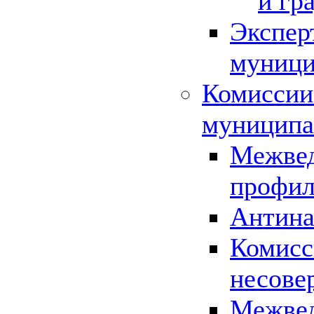
и гр
Экспер
муници
Комиссии
муниципа
Межвед
профил
Антина
Комисс
несове
Межвед