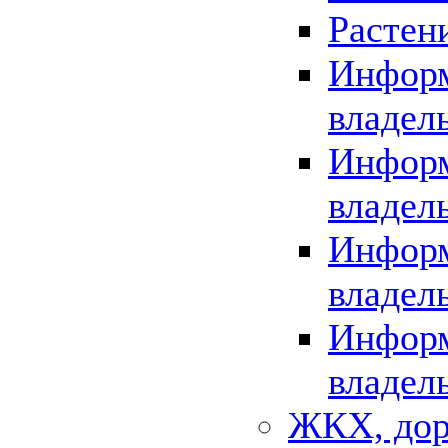
Растен
Информ
владел
Информ
владел
Информ
владел
Информ
владел
ЖКХ, дор