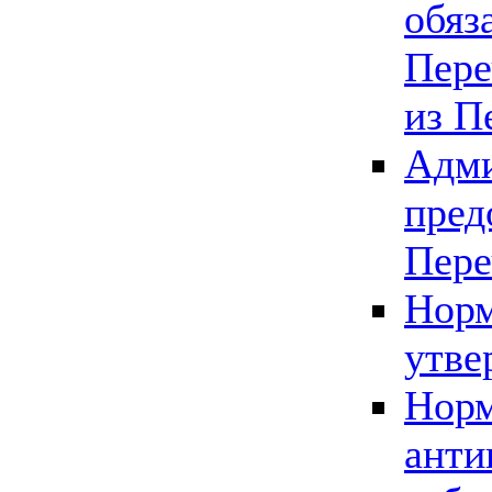
обяз
Пере
из П
Адми
пред
Пере
Норм
утве
Норм
анти