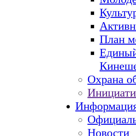
Культу
Активн
План м
Единый
Кинеше
Охрана об
Инициати
Информаци
Официаль
Новости