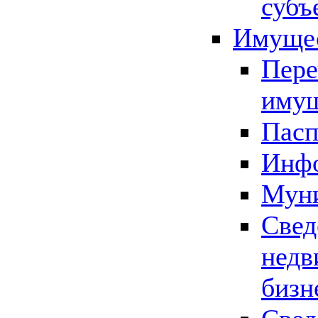
субъ
Имущес
Пере
имущ
Пасп
Инфо
Муни
Свед
недв
бизн