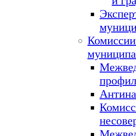
и гр
Экспер
муници
Комиссии
муниципа
Межвед
профил
Антина
Комисс
несове
Межвед