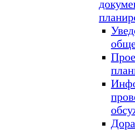
докуме
планир
Увед
обще
Прое
план
Инфо
пров
обсу
Дора