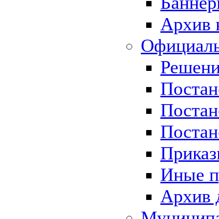
Баннер
Архив 
Официаль
Решени
Постан
Постан
Постан
Приказ
Иные п
Архив 
Муницип