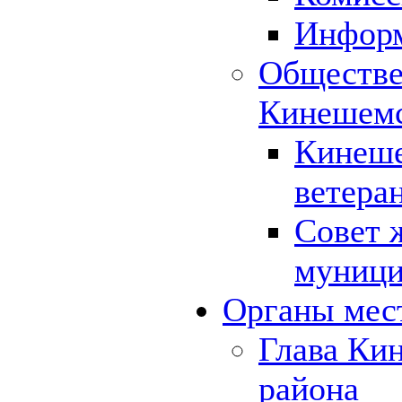
Инфор
Обществе
Кинешемс
Кинеше
ветера
Совет 
муници
Органы мес
Глава Ки
района