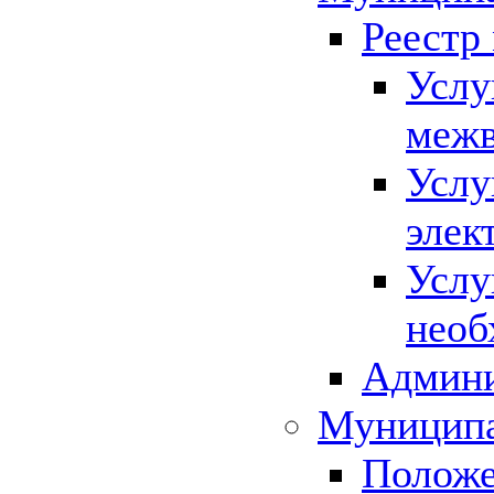
Реестр
Услу
межв
Услу
элек
Услу
необ
Админи
Муниципа
Положе