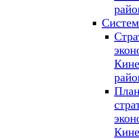
райо
Систем
Стра
экон
Кине
райо
План
стра
экон
Кине