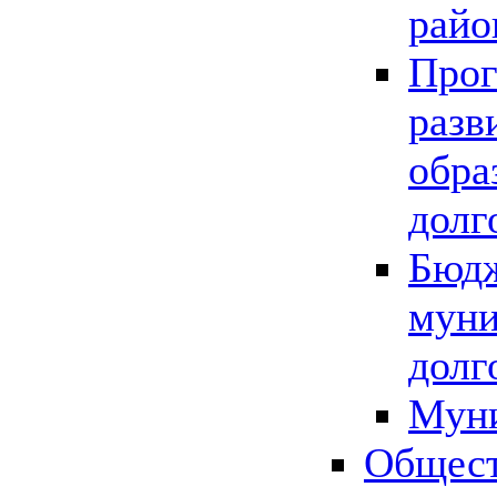
райо
Прог
разв
обра
долг
Бюдж
муни
долг
Мун
Общест