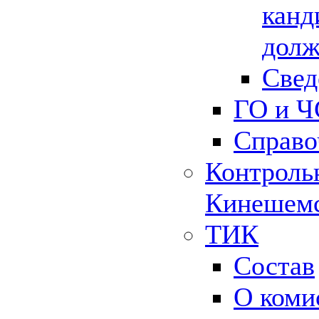
канд
долж
Свед
ГО и Ч
Справо
Контрольн
Кинешемс
ТИК
Состав
О коми