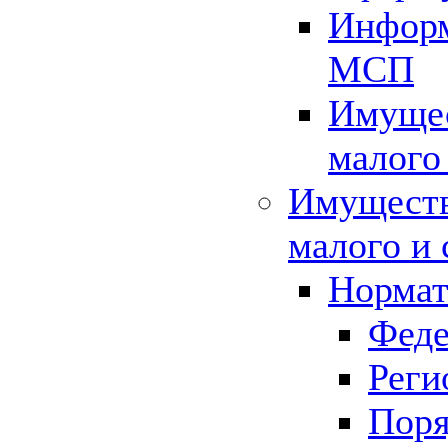
Информ
МСП
Имущес
малого
Имуществ
малого и 
Нормат
Феде
Реги
Поря