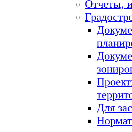
Отчеты, 
Градостр
Докуме
планир
Докуме
зониро
Проект
террит
Для за
Нормат