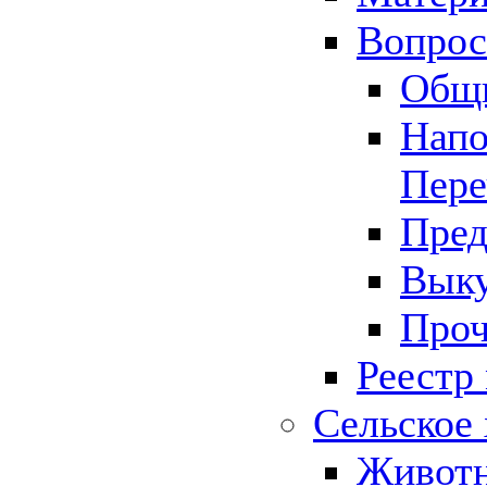
Вопрос 
Общ
Напо
Пере
Пред
Выку
Проч
Реестр
Сельское 
Животн