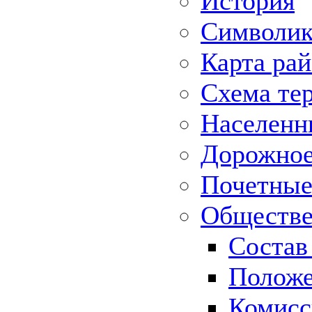
История
Символик
Карта ра
Схема те
Населенн
Дорожное 
Почетные
Обществе
Состав
Положе
Комисс