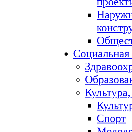
проект
Наружн
констр
Общест
Социальная
Здравоох
Образова
Культура,
Культу
Спорт
Молод