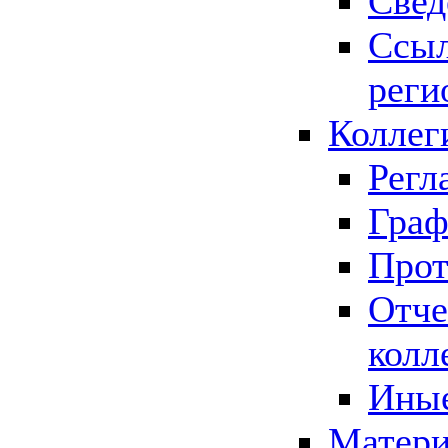
Свед
Ссыл
реги
Коллег
Регл
Граф
Прот
Отче
колл
Иные
Матери