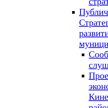
стра
Публич
Страте
развит
муници
Сооб
слу
Прое
экон
Кине
райо