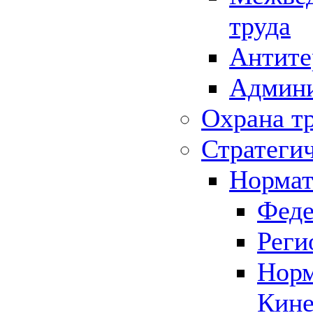
труда
Антите
Админи
Охрана т
Стратеги
Нормат
Феде
Реги
Норм
Кине