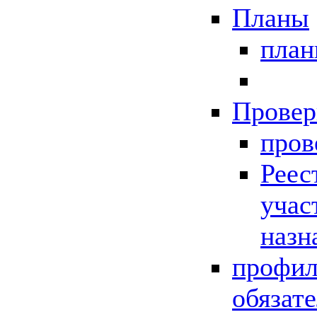
Планы
пла
Провер
пров
Реес
учас
назн
профил
обязат