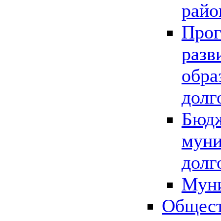
райо
Прог
разв
обра
долг
Бюдж
муни
долг
Мун
Общест