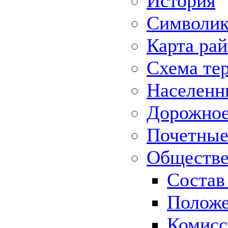
История
Символик
Карта ра
Схема те
Населенн
Дорожное 
Почетные
Обществе
Состав
Положе
Комисс