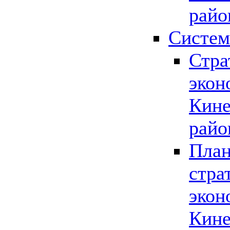
райо
Систем
Стра
экон
Кине
райо
План
стра
экон
Кине