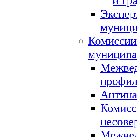
и гр
Экспер
муници
Комиссии
муниципа
Межвед
профил
Антина
Комисс
несове
Межвед