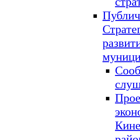
стра
Публич
Страте
развит
муници
Сооб
слу
Прое
экон
Кине
райо