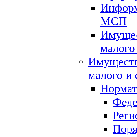
Информ
МСП
Имущес
малого
Имуществ
малого и 
Нормат
Феде
Реги
Поря