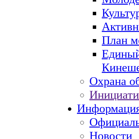
Культу
Активн
План м
Единый
Кинеше
Охрана об
Инициати
Информаци
Официаль
Новости