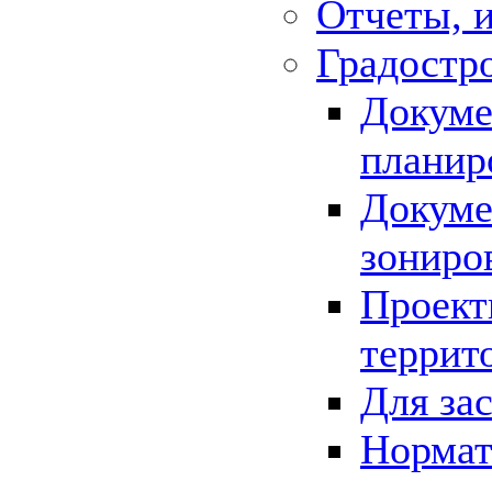
Отчеты, 
Градостр
Докуме
планир
Докуме
зониро
Проект
террит
Для за
Нормат