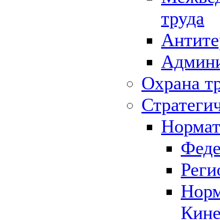
труда
Антите
Админи
Охрана т
Стратеги
Нормат
Феде
Реги
Норм
Кине