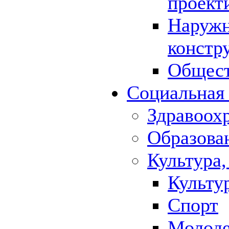
проект
Наружн
констр
Общест
Социальная
Здравоох
Образова
Культура,
Культу
Спорт
Молод