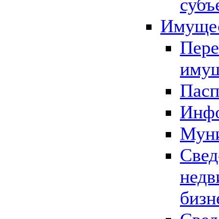
субъ
Имущес
Пере
имущ
Пасп
Инфо
Муни
Свед
недв
бизн