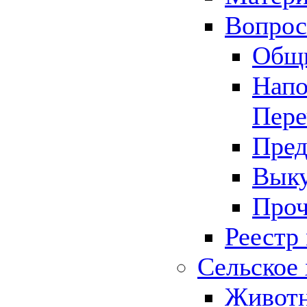
Вопрос 
Общ
Напо
Пере
Пред
Выку
Проч
Реестр
Сельское 
Животн