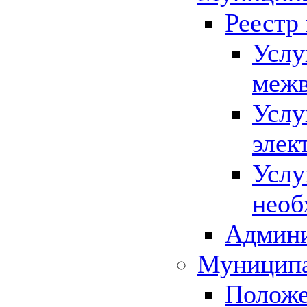
Реестр
Услу
межв
Услу
элек
Услу
необ
Админи
Муниципа
Положе