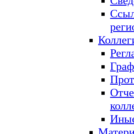
Свед
Ссыл
реги
Коллег
Регл
Граф
Прот
Отче
колл
Иные
Матери