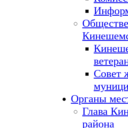
Инфор
Обществе
Кинешемс
Кинеше
ветера
Совет 
муници
Органы мес
Глава Ки
района