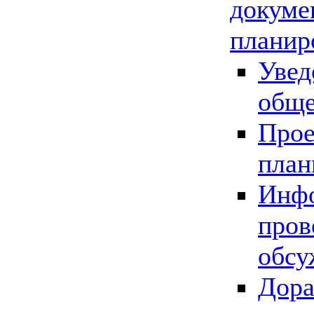
докуме
планир
Увед
обще
Прое
план
Инфо
пров
обсу
Дора