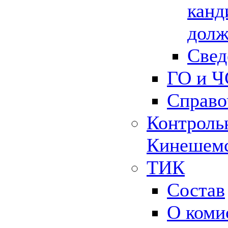
канд
долж
Свед
ГО и Ч
Справо
Контрольн
Кинешемс
ТИК
Состав
О коми