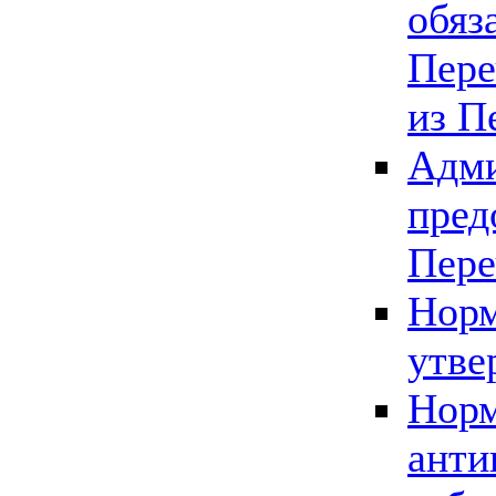
обяз
Пере
из П
Адми
пред
Пере
Норм
утве
Норм
анти