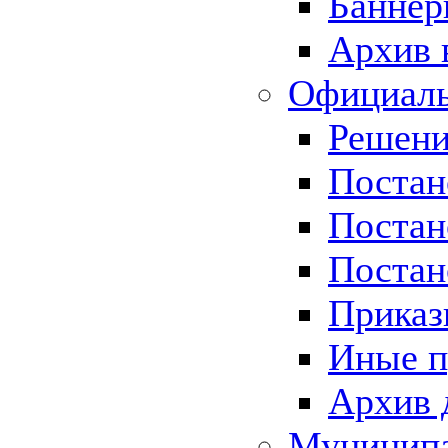
Баннер
Архив 
Официаль
Решени
Постан
Постан
Постан
Приказ
Иные п
Архив 
Муницип