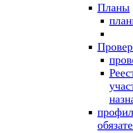
Планы
пла
Провер
пров
Реес
учас
назн
профил
обязат