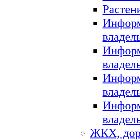
Растен
Информ
владел
Информ
владел
Информ
владел
Информ
владел
ЖКХ, дор