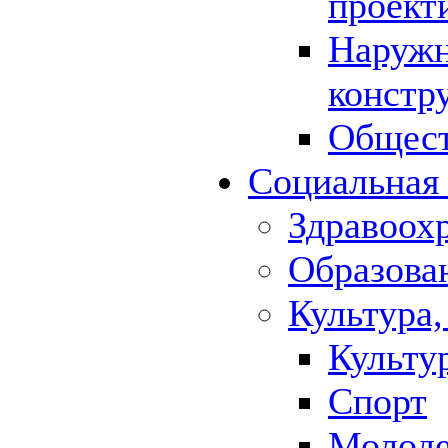
проект
Наружн
констр
Общест
Социальная
Здравоох
Образова
Культура,
Культу
Спорт
Молод