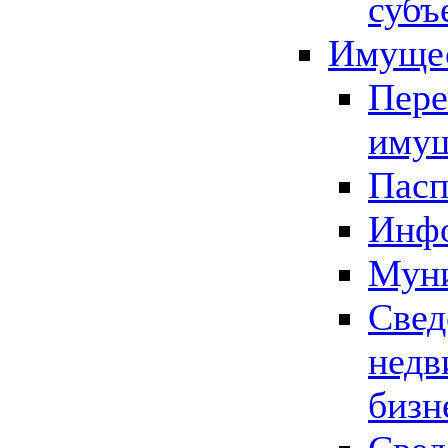
субъ
Имущес
Пере
имущ
Пасп
Инфо
Муни
Свед
недв
бизн