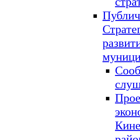
стра
Публич
Страте
развит
муници
Сооб
слу
Прое
экон
Кине
райо