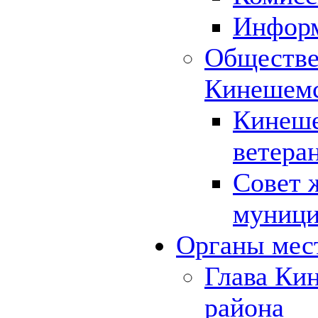
Инфор
Обществе
Кинешемс
Кинеше
ветера
Совет 
муници
Органы мес
Глава Ки
района