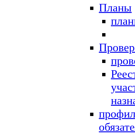
Планы
пла
Провер
пров
Реес
учас
назн
профил
обязат