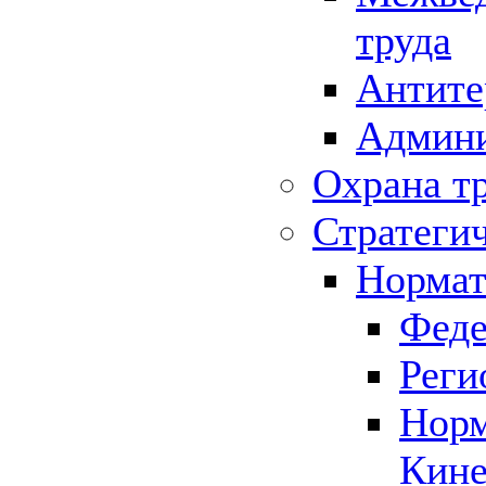
труда
Антите
Админи
Охрана т
Стратеги
Нормат
Феде
Реги
Норм
Кине