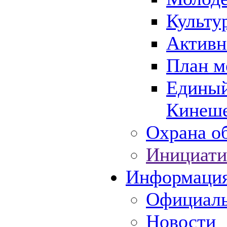
Культу
Активн
План м
Единый
Кинеше
Охрана об
Инициати
Информаци
Официаль
Новости