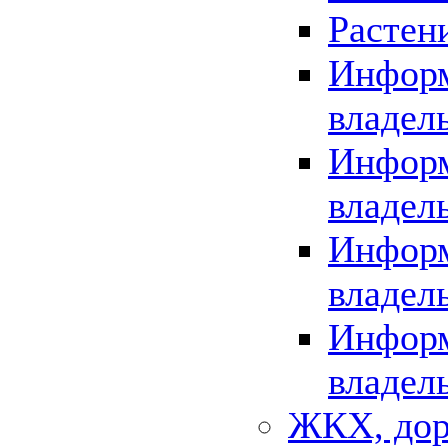
Растен
Информ
владел
Информ
владел
Информ
владел
Информ
владел
ЖКХ, дор