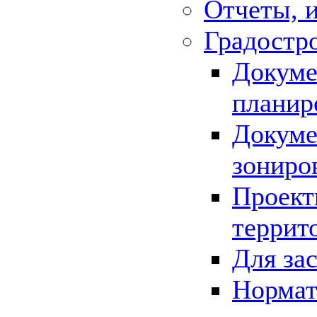
Отчеты, 
Градостр
Докуме
планир
Докуме
зониро
Проект
террит
Для за
Нормат