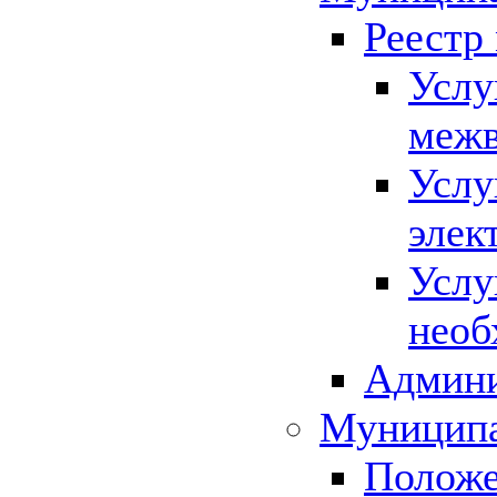
Реестр
Услу
межв
Услу
элек
Услу
необ
Админи
Муниципа
Положе