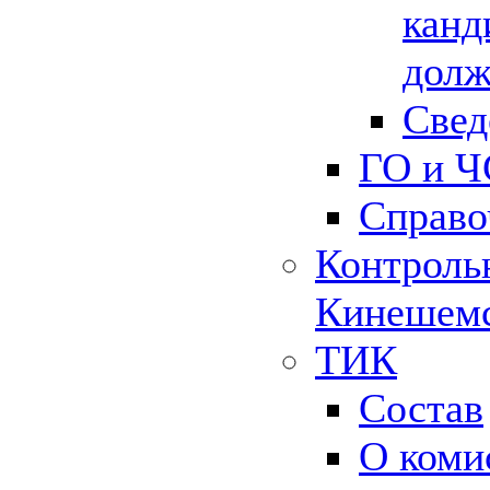
канд
долж
Свед
ГО и Ч
Справо
Контрольн
Кинешемс
ТИК
Состав
О коми