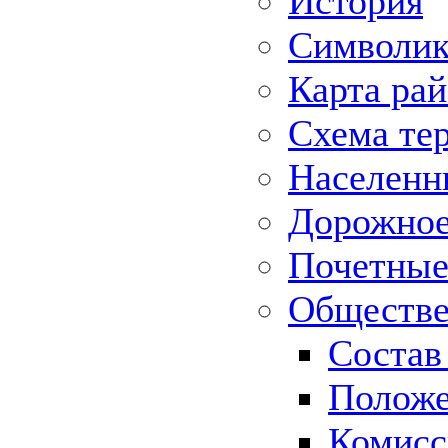
История
Символик
Карта ра
Схема те
Населенн
Дорожное 
Почетные
Обществе
Состав
Положе
Комисс