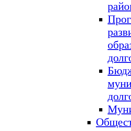
райо
Прог
разв
обра
долг
Бюдж
муни
долг
Мун
Общест