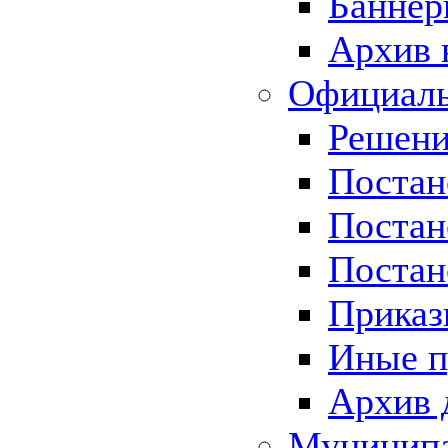
Баннер
Архив 
Официаль
Решени
Постан
Постан
Постан
Приказ
Иные п
Архив 
Муницип