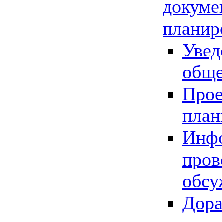
докуме
планир
Увед
обще
Прое
план
Инфо
пров
обсу
Дора