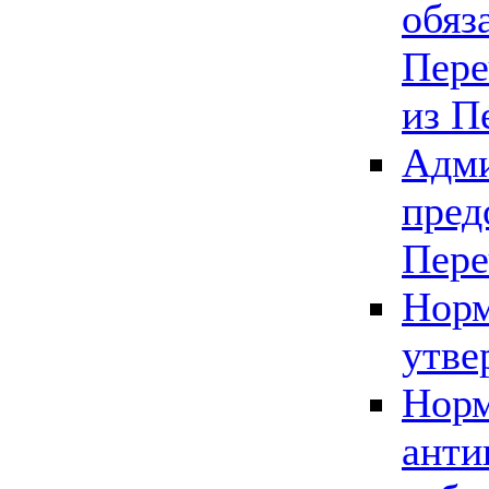
обяз
Пере
из П
Адми
пред
Пере
Норм
утве
Норм
анти