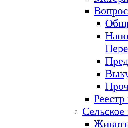
Вопрос 
Общ
Напо
Пере
Пред
Выку
Проч
Реестр
Сельское 
Животн