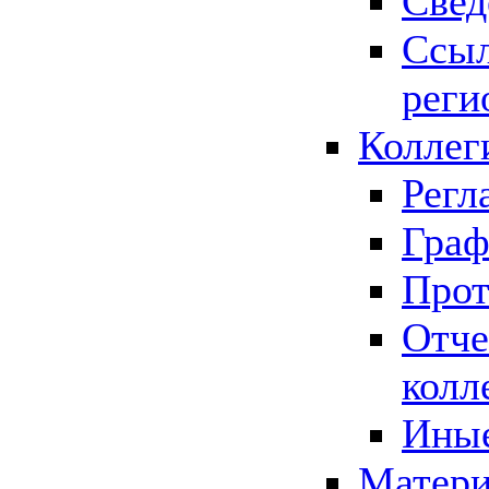
Свед
Ссыл
реги
Коллег
Регл
Граф
Прот
Отче
колл
Иные
Матери