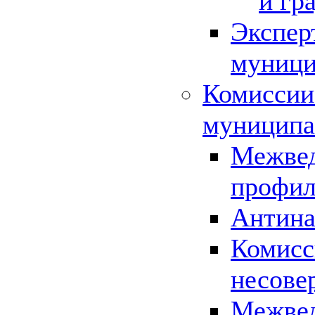
и гр
Экспер
муници
Комиссии
муниципа
Межвед
профил
Антина
Комисс
несове
Межвед