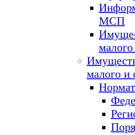
Информ
МСП
Имущес
малого
Имуществ
малого и 
Нормат
Феде
Реги
Поря