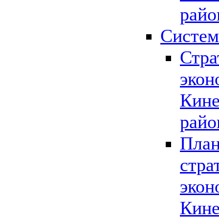
райо
Систем
Стра
экон
Кине
райо
План
стра
экон
Кине