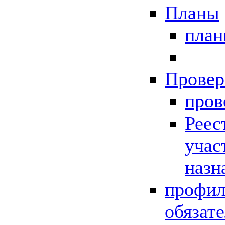
Планы
пла
Провер
пров
Реес
учас
назн
профил
обязат