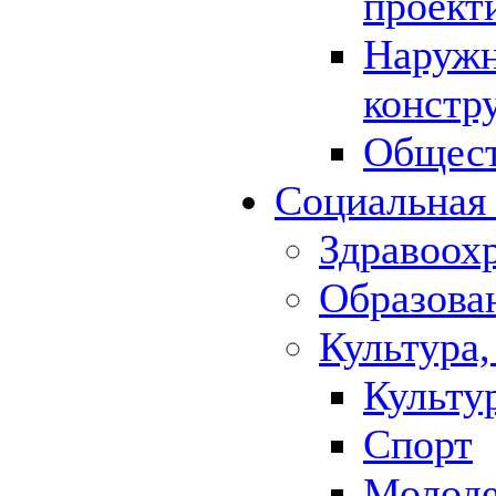
проект
Наружн
констр
Общест
Социальная
Здравоох
Образова
Культура,
Культу
Спорт
Молод