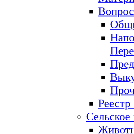
Вопрос 
Общ
Напо
Пере
Пред
Выку
Проч
Реестр
Сельское 
Животн