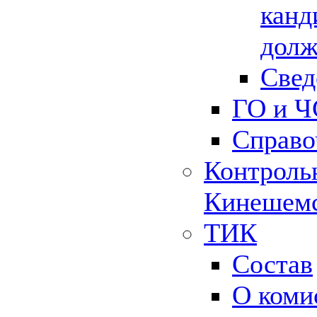
канд
долж
Свед
ГО и Ч
Справо
Контрольн
Кинешемс
ТИК
Состав
О коми