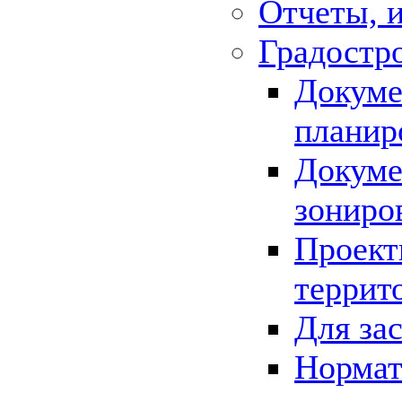
Отчеты, 
Градостр
Докуме
планир
Докуме
зониро
Проект
террит
Для за
Нормат