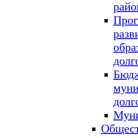
райо
Прог
разв
обра
долг
Бюдж
муни
долг
Мун
Общест