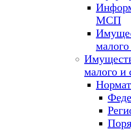
Информ
МСП
Имущес
малого
Имуществ
малого и 
Нормат
Феде
Реги
Поря