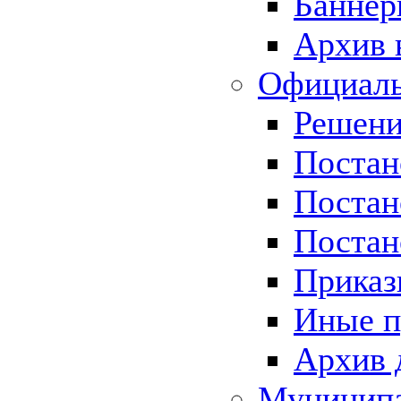
Баннер
Архив 
Официаль
Решени
Постан
Постан
Постан
Приказ
Иные п
Архив 
Муницип