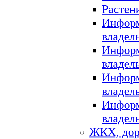
Растен
Информ
владел
Информ
владел
Информ
владел
Информ
владел
ЖКХ, дор