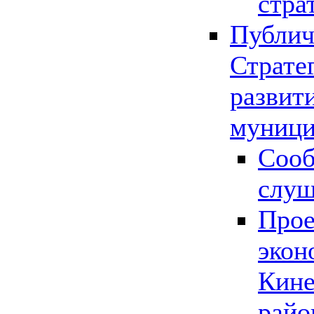
стра
Публич
Страте
развит
муници
Сооб
слу
Прое
экон
Кине
райо