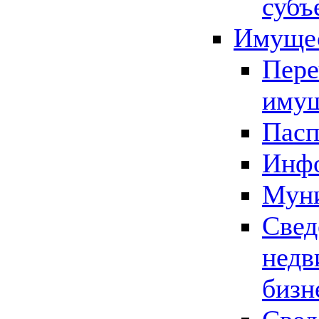
субъ
Имущес
Пере
имущ
Пасп
Инфо
Муни
Свед
недв
бизн