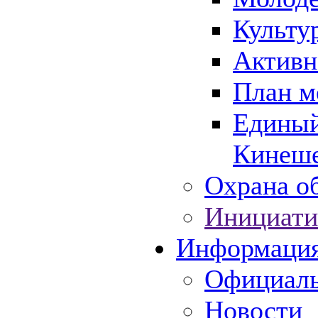
Культу
Активн
План м
Единый
Кинеше
Охрана об
Инициати
Информаци
Официаль
Новости