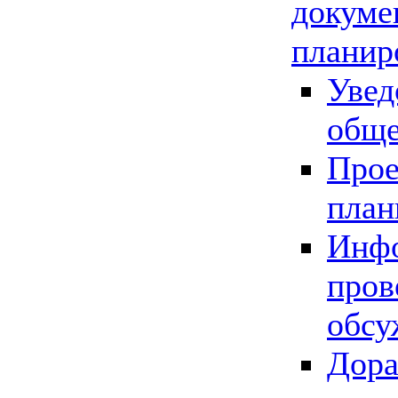
докуме
планир
Увед
обще
Прое
план
Инфо
пров
обсу
Дора