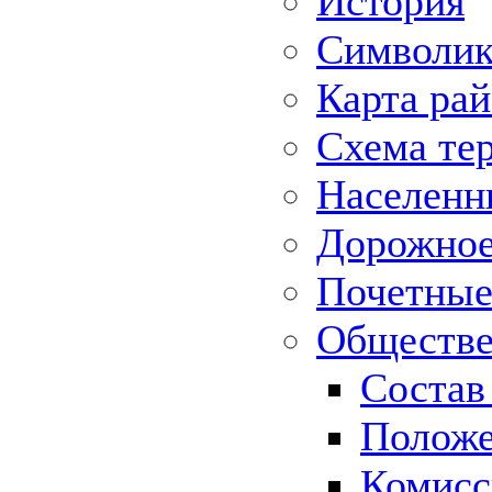
История
Символик
Карта ра
Схема те
Населенн
Дорожное 
Почетные
Обществе
Состав
Положе
Комисс