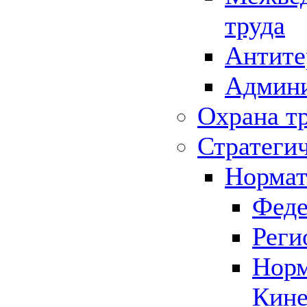
труда
Антите
Админи
Охрана т
Стратеги
Нормат
Феде
Реги
Норм
Кине