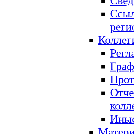
Свед
Ссыл
реги
Коллег
Регл
Граф
Прот
Отче
колл
Иные
Матери