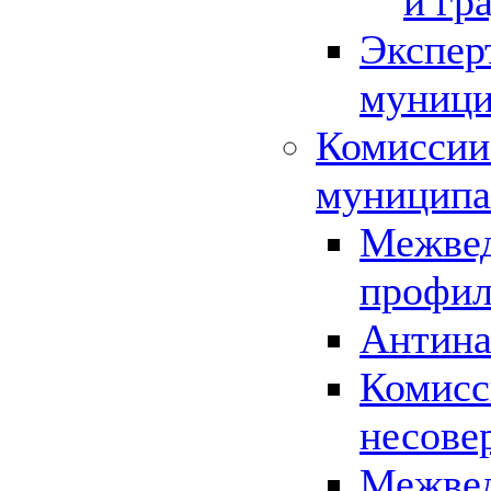
и гр
Экспер
муници
Комиссии
муниципа
Межвед
профил
Антина
Комисс
несове
Межвед