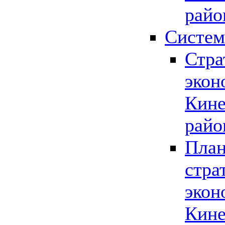
райо
Систем
Стра
экон
Кине
райо
План
стра
экон
Кине