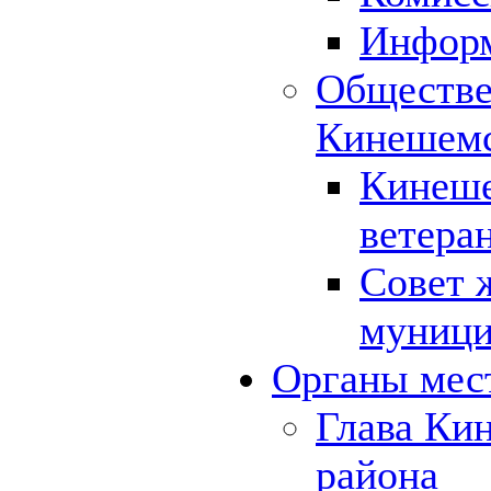
Инфор
Обществе
Кинешемс
Кинеше
ветера
Совет 
муници
Органы мес
Глава Ки
района