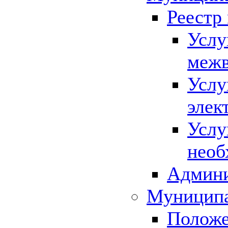
Реестр
Услу
межв
Услу
элек
Услу
необ
Админи
Муниципа
Положе