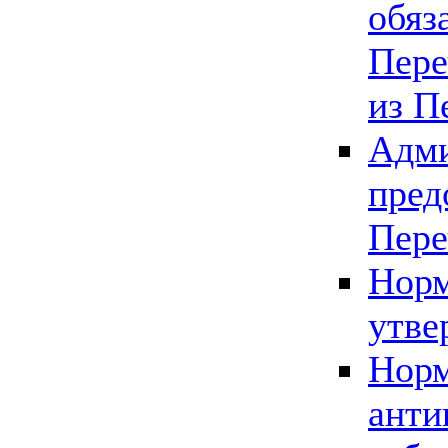
обяз
Пере
из П
Адми
пред
Пере
Норм
утве
Норм
анти