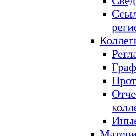
Свед
Ссыл
реги
Коллег
Регл
Граф
Прот
Отче
колл
Иные
Матери