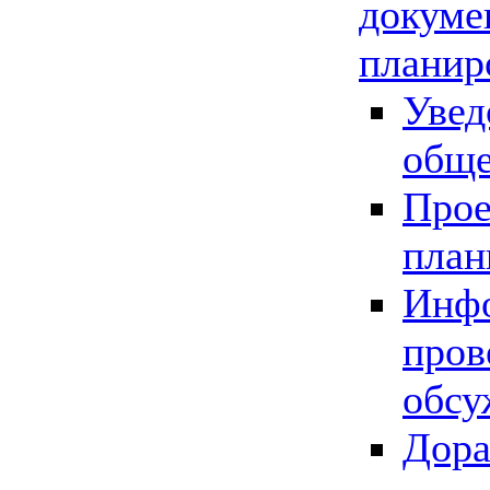
докуме
планир
Увед
обще
Прое
план
Инфо
пров
обсу
Дора