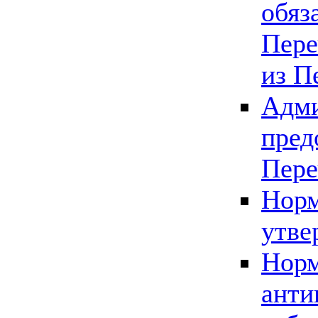
обяз
Пере
из П
Адми
пред
Пере
Норм
утве
Норм
анти