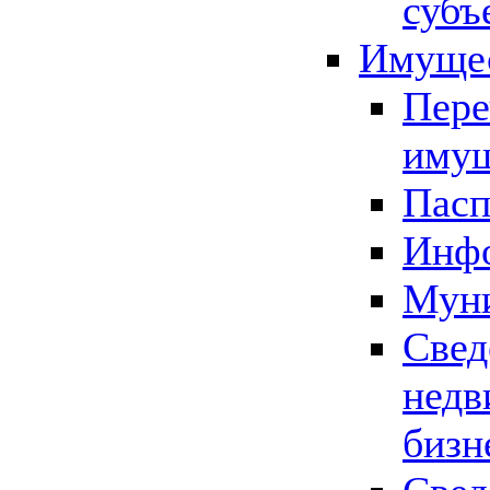
субъ
Имущес
Пере
имущ
Пасп
Инфо
Муни
Свед
недв
бизн