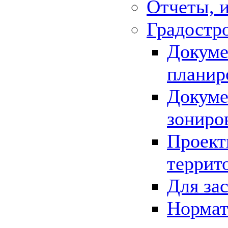
Отчеты, 
Градостр
Докуме
планир
Докуме
зониро
Проект
террит
Для за
Нормат