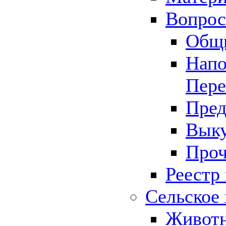
Вопрос 
Общ
Напо
Пере
Пред
Выку
Проч
Реестр
Сельское 
Животн