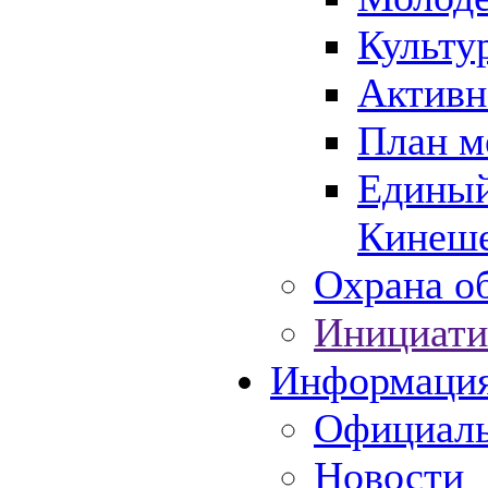
Культу
Активн
План м
Единый
Кинеше
Охрана об
Инициати
Информаци
Официаль
Новости