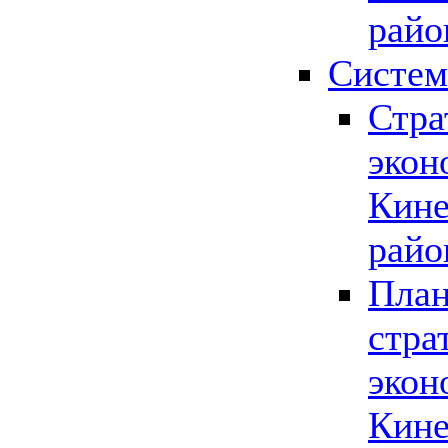
райо
Систем
Стра
экон
Кине
райо
План
стра
экон
Кине