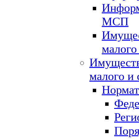
Информ
МСП
Имущес
малого
Имуществ
малого и 
Нормат
Феде
Реги
Поря