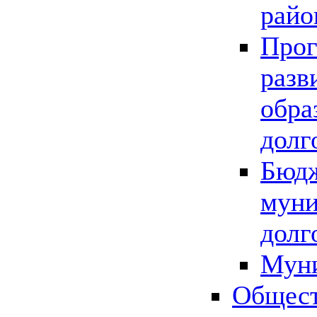
райо
Прог
разв
обра
долг
Бюдж
муни
долг
Мун
Общест