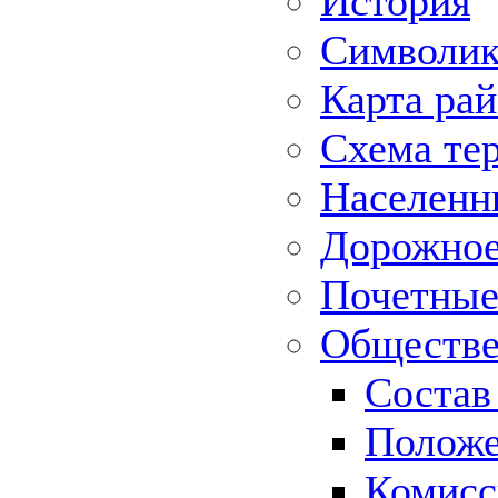
История
Символик
Карта ра
Схема те
Населенн
Дорожное 
Почетные
Обществе
Состав
Положе
Комисс