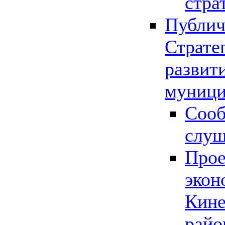
стра
Публич
Страте
развит
муници
Сооб
слу
Прое
экон
Кине
райо