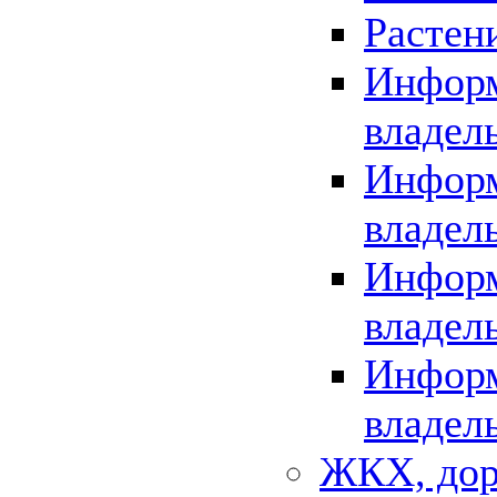
Растен
Информ
владел
Информ
владел
Информ
владел
Информ
владел
ЖКХ, дор