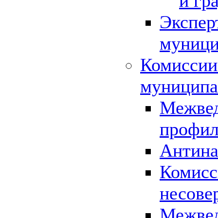
и гр
Экспер
муници
Комиссии
муниципа
Межвед
профил
Антина
Комисс
несове
Межвед