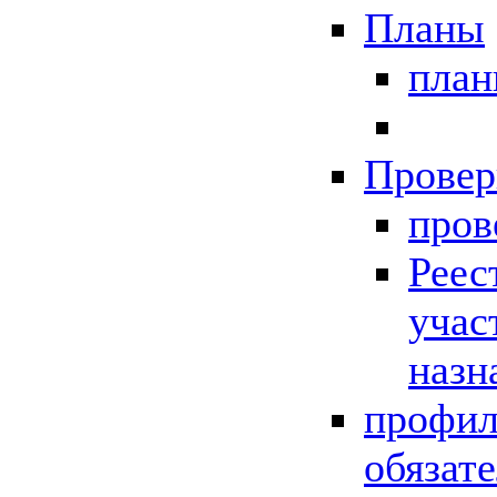
Планы
пла
Провер
пров
Реес
учас
назн
профил
обязат