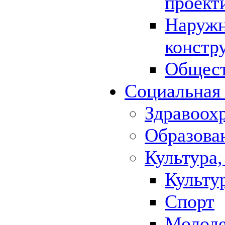
проект
Наружн
констр
Общест
Социальная
Здравоох
Образова
Культура,
Культу
Спорт
Молод