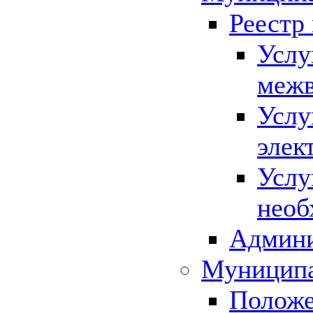
Реестр
Услу
межв
Услу
элек
Услу
необ
Админи
Муниципа
Положе