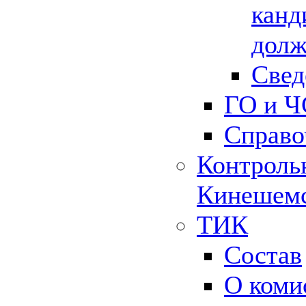
канд
долж
Свед
ГО и Ч
Справо
Контрольн
Кинешемс
ТИК
Состав
О коми