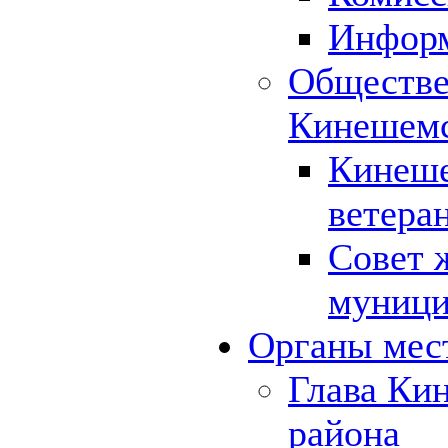
Инфор
Обществе
Кинешемс
Кинеше
ветера
Совет 
муници
Органы мес
Глава Ки
района