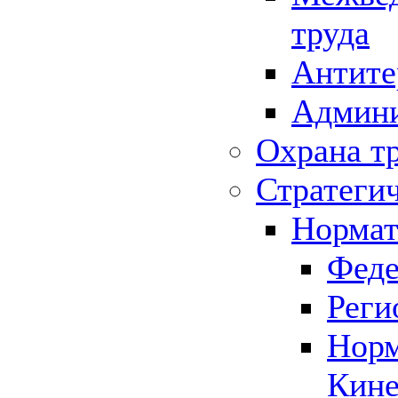
труда
Антите
Админи
Охрана т
Стратеги
Нормат
Феде
Реги
Норм
Кине