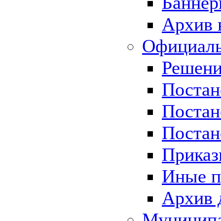
Баннер
Архив 
Официаль
Решени
Постан
Постан
Постан
Приказ
Иные п
Архив 
Муницип