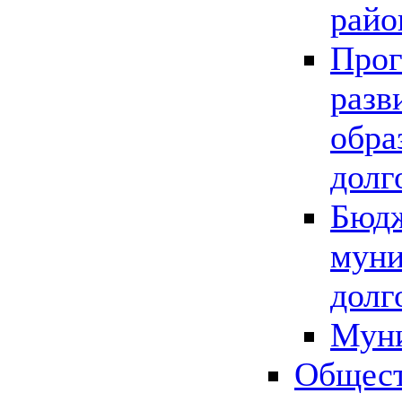
райо
Прог
разв
обра
долг
Бюдж
муни
долг
Мун
Общест