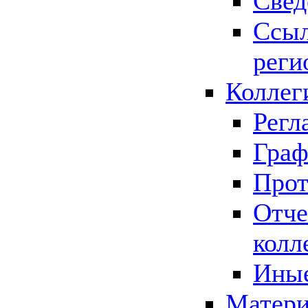
Свед
Ссыл
реги
Коллег
Регл
Граф
Прот
Отче
колл
Иные
Матери