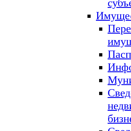
субъ
Имущес
Пере
имущ
Пасп
Инфо
Муни
Свед
недв
бизн