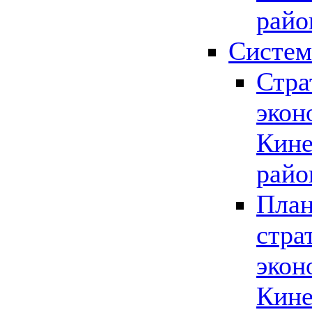
райо
Систем
Стра
экон
Кине
райо
План
стра
экон
Кине