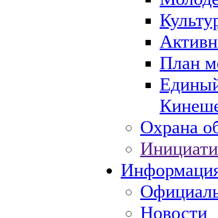
Культу
Активн
План м
Единый
Кинеше
Охрана об
Инициати
Информаци
Официаль
Новости