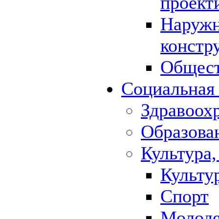
проект
Наружн
констр
Общест
Социальная
Здравоох
Образова
Культура,
Культу
Спорт
Молод