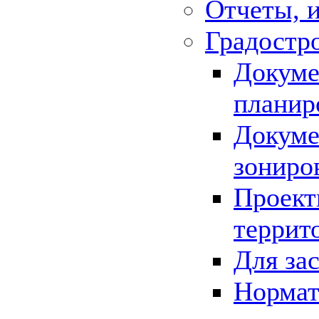
Отчеты, 
Градостр
Докуме
планир
Докуме
зониро
Проект
террит
Для за
Нормат