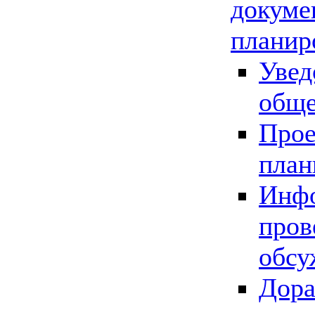
докуме
планир
Увед
обще
Прое
план
Инфо
пров
обсу
Дора