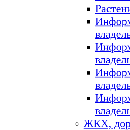
Растен
Информ
владел
Информ
владел
Информ
владел
Информ
владел
ЖКХ, дор