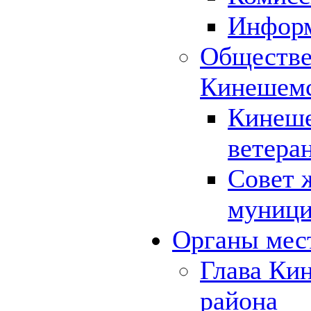
Инфор
Обществе
Кинешемс
Кинеше
ветера
Совет 
муници
Органы мес
Глава Ки
района