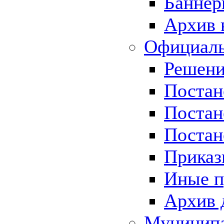
Баннер
Архив 
Официаль
Решени
Постан
Постан
Постан
Приказ
Иные п
Архив 
Муницип