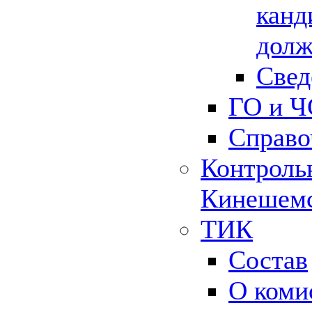
канд
долж
Свед
ГО и Ч
Справо
Контрольн
Кинешемс
ТИК
Состав
О коми