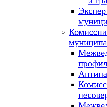
и гр
Экспер
муници
Комиссии
муниципа
Межвед
профил
Антина
Комисс
несове
Межвед