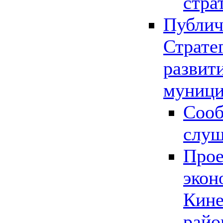
стра
Публич
Страте
развит
муници
Сооб
слу
Прое
экон
Кине
райо