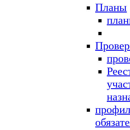
Планы
пла
Провер
пров
Реес
учас
назн
профил
обязат