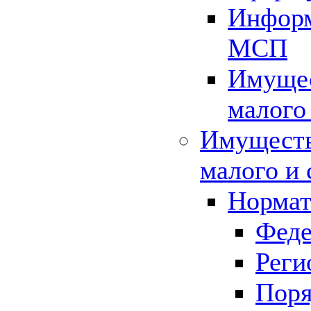
Информ
МСП
Имущес
малого
Имуществ
малого и 
Нормат
Феде
Реги
Поря