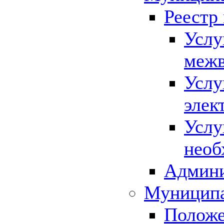
Реестр
Услу
межв
Услу
элек
Услу
необ
Админи
Муниципа
Положе