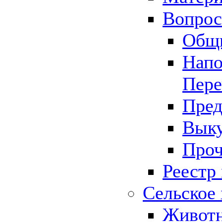
Вопрос 
Общ
Напо
Пере
Пред
Выку
Проч
Реестр
Сельское 
Животн