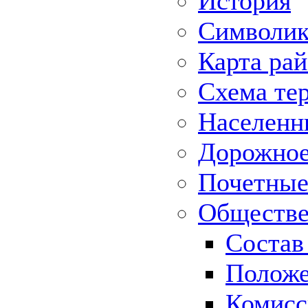
История
Символик
Карта ра
Схема те
Населенн
Дорожное 
Почетные
Обществе
Состав
Положе
Комисс