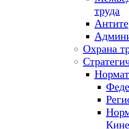
труда
Антите
Админи
Охрана т
Стратеги
Нормат
Феде
Реги
Норм
Кине