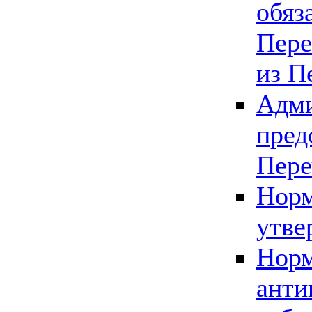
обяз
Пере
из П
Адми
пред
Пере
Норм
утве
Норм
анти