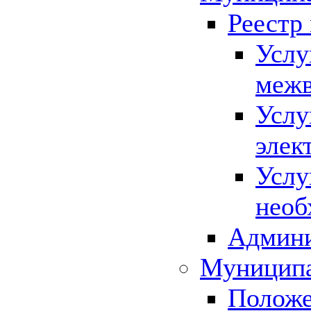
Реестр
Услу
межв
Услу
элек
Услу
необ
Админи
Муниципа
Положе