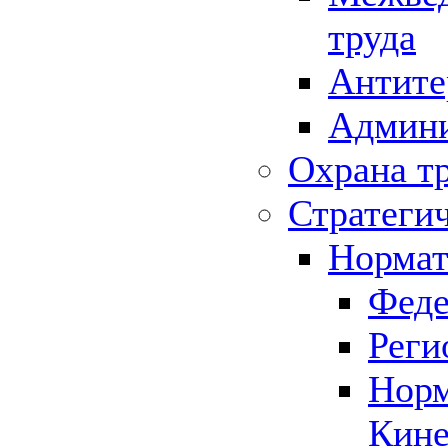
труда
Антите
Админи
Охрана т
Стратеги
Нормат
Феде
Реги
Норм
Кине