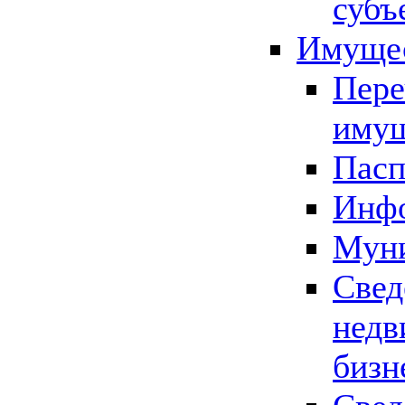
субъ
Имущес
Пере
имущ
Пасп
Инфо
Муни
Свед
недв
бизн