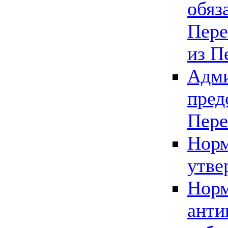
обяз
Пере
из П
Адми
пред
Пере
Норм
утве
Норм
анти