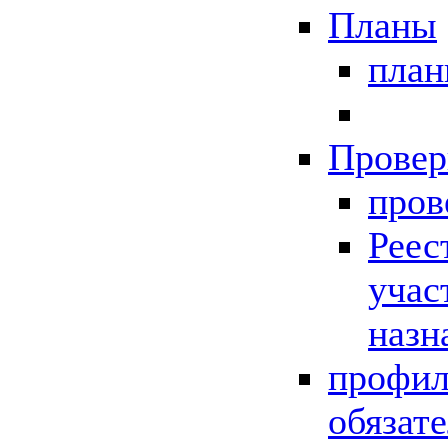
Планы
пла
Провер
пров
Реес
учас
назн
профил
обязат