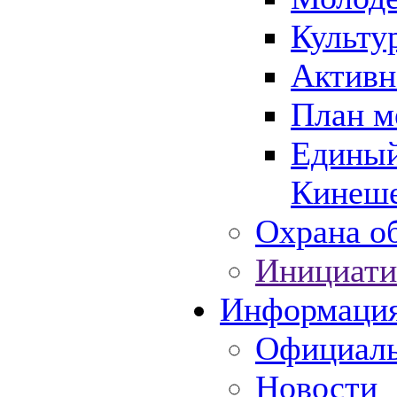
Культу
Активн
План м
Единый
Кинеше
Охрана об
Инициати
Информаци
Официаль
Новости