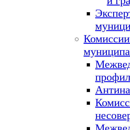
и гр
Экспер
муници
Комиссии
муниципа
Межвед
профил
Антина
Комисс
несове
Межвед