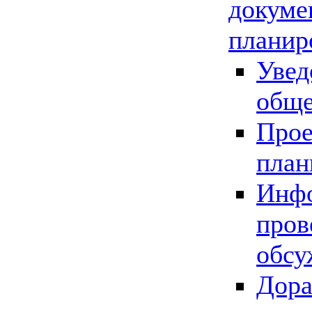
докуме
планир
Увед
обще
Прое
план
Инфо
пров
обсу
Дора