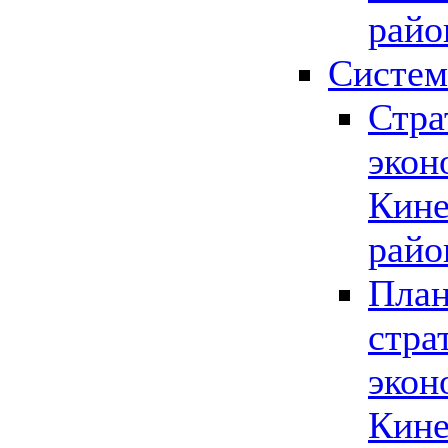
райо
Систем
Стра
экон
Кине
райо
План
стра
экон
Кине