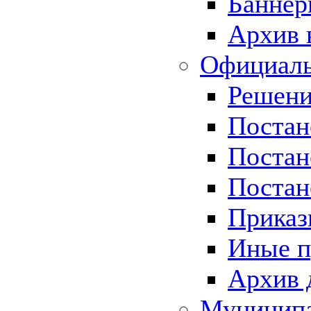
Баннер
Архив 
Официаль
Решени
Постан
Постан
Постан
Приказ
Иные п
Архив 
Муницип