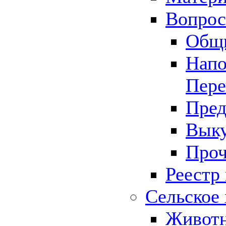
Вопрос 
Общ
Напо
Пере
Пред
Выку
Проч
Реестр
Сельское 
Животн