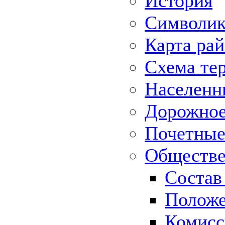
История
Символик
Карта ра
Схема те
Населенн
Дорожное 
Почетные
Обществе
Состав
Положе
Комисс