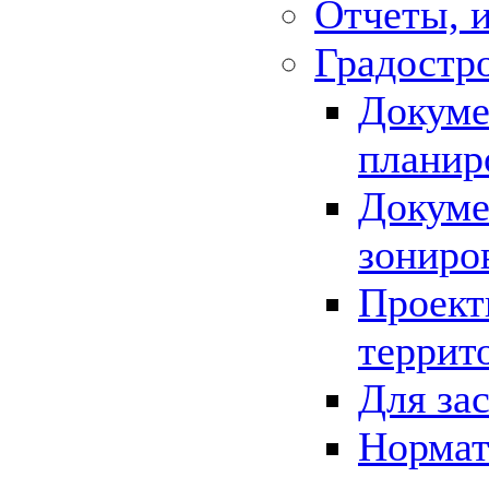
Отчеты, 
Градостр
Докуме
планир
Докуме
зониро
Проект
террит
Для за
Нормат