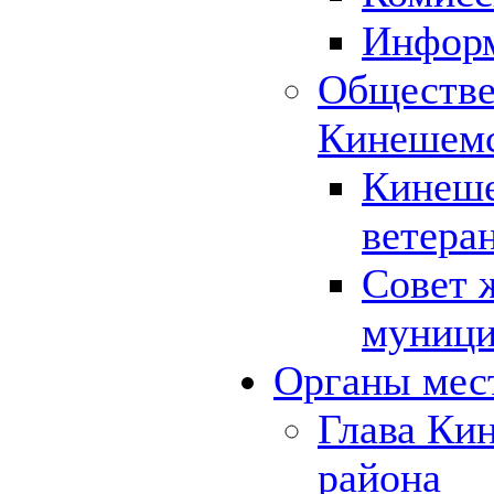
Инфор
Обществе
Кинешемс
Кинеше
ветера
Совет 
муници
Органы мес
Глава Ки
района