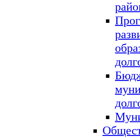
райо
Прог
разв
обра
долг
Бюдж
муни
долг
Мун
Общест