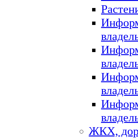
Растен
Информ
владел
Информ
владел
Информ
владел
Информ
владел
ЖКХ, дор