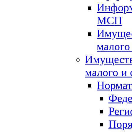
Информ
МСП
Имущес
малого
Имуществ
малого и 
Нормат
Феде
Реги
Поря