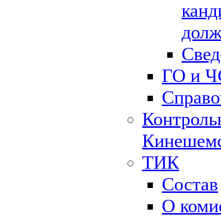
канд
долж
Свед
ГО и Ч
Справо
Контрольн
Кинешемс
ТИК
Состав
О коми