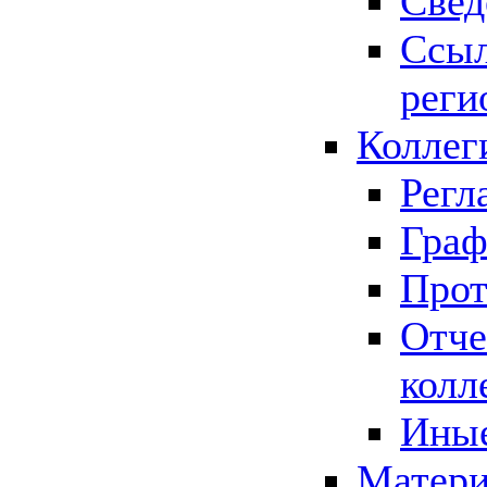
Свед
Ссыл
реги
Коллег
Регл
Граф
Прот
Отче
колл
Иные
Матери