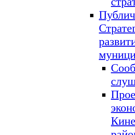
стра
Публич
Страте
развит
муници
Сооб
слу
Прое
экон
Кине
райо