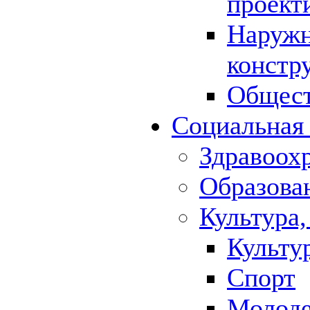
проект
Наружн
констр
Общест
Социальная
Здравоох
Образова
Культура,
Культу
Спорт
Молод