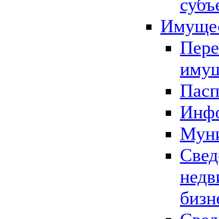
субъ
Имущес
Пере
имущ
Пасп
Инфо
Муни
Свед
недв
бизн