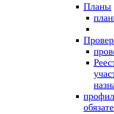
Планы
пла
Провер
пров
Реес
учас
назн
профил
обязат