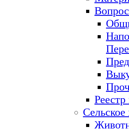
Вопрос 
Общ
Напо
Пере
Пред
Выку
Проч
Реестр
Сельское 
Животн