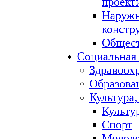
проект
Наружн
констр
Общест
Социальная
Здравоох
Образова
Культура,
Культу
Спорт
Молод