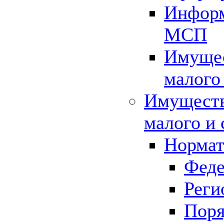
Информ
МСП
Имущес
малого
Имуществ
малого и 
Нормат
Феде
Реги
Поря