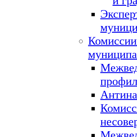
и гр
Экспер
муници
Комиссии
муниципа
Межвед
профил
Антина
Комисс
несове
Межвед