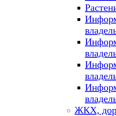
Растен
Информ
владел
Информ
владел
Информ
владел
Информ
владел
ЖКХ, дор