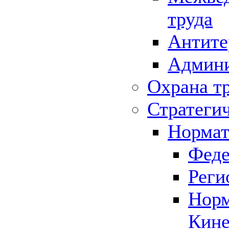
труда
Антите
Админи
Охрана т
Стратеги
Нормат
Феде
Реги
Норм
Кине