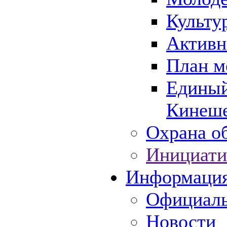
Культу
Активн
План м
Единый
Кинеше
Охрана об
Инициати
Информаци
Официаль
Новости