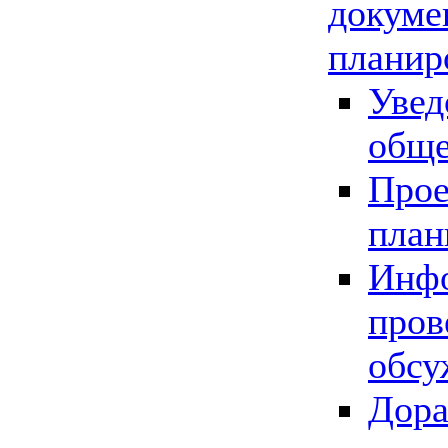
докуме
планир
Увед
обще
Прое
план
Инфо
пров
обсу
Дора