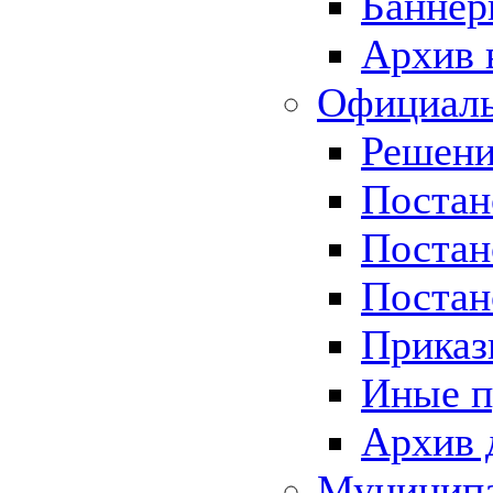
Баннер
Архив 
Официаль
Решени
Постан
Постан
Постан
Приказ
Иные п
Архив 
Муницип