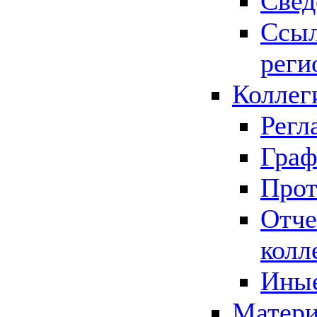
Свед
Ссыл
реги
Коллег
Регл
Граф
Прот
Отче
колл
Иные
Матери