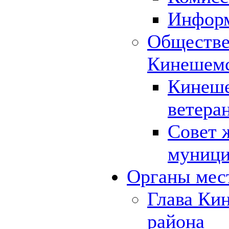
Инфор
Обществе
Кинешемс
Кинеше
ветера
Совет 
муници
Органы мес
Глава Ки
района