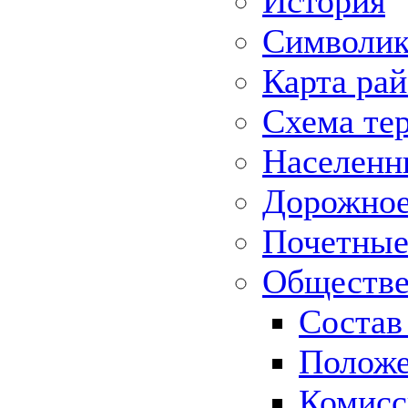
История
Символик
Карта ра
Схема те
Населенн
Дорожное 
Почетные
Обществе
Состав
Положе
Комисс