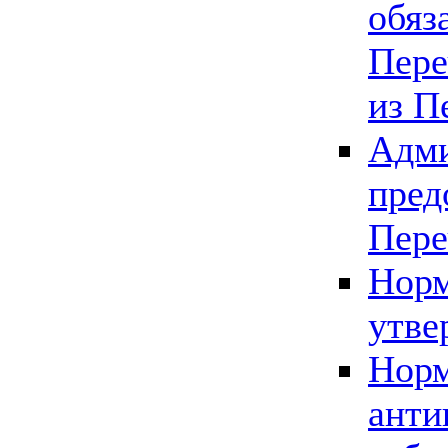
обяз
Пере
из П
Адми
пред
Пере
Норм
утве
Норм
анти