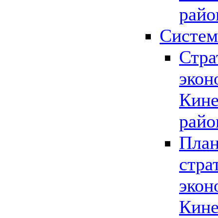
райо
Систем
Стра
экон
Кине
райо
План
стра
экон
Кине