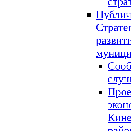
стра
Публич
Страте
развит
муници
Сооб
слу
Прое
экон
Кине
райо