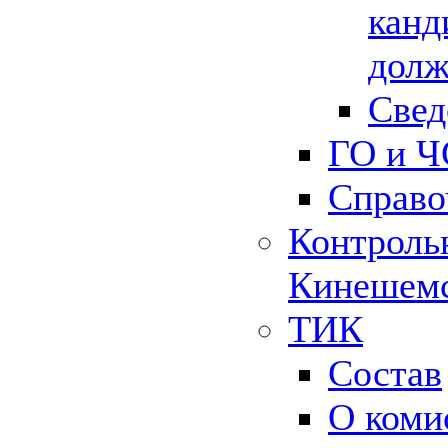
канд
долж
Свед
ГО и Ч
Справо
Контрольн
Кинешемс
ТИК
Состав
О коми