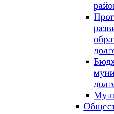
райо
Прог
разв
обра
долг
Бюдж
муни
долг
Мун
Общест