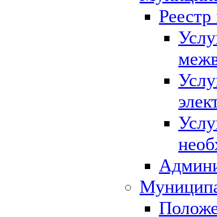
Реестр
Услу
межв
Услу
элек
Услу
необ
Админи
Муниципа
Положе