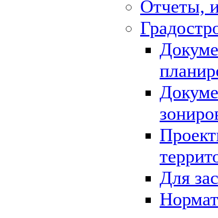
Отчеты, 
Градостр
Докуме
планир
Докуме
зониро
Проект
террит
Для за
Нормат