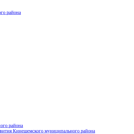
го района
ого района
азвития Кинешемского муниципального района