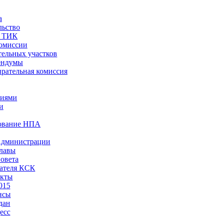
а
льство
ы ТИК
комиссии
тельных участков
ендумы
рательная комиссия
ниями
и
ование НПА
Администрации
лавы
овета
ателя КСК
акты
015
нсы
дан
есс