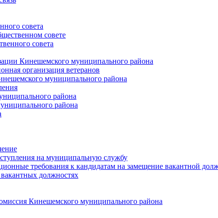
нного совета
щественном совете
венного совета
зации Кинешемского муниципального района
онная организация ветеранов
инешемского муниципального района
ления
униципального района
униципального района
а
чение
ступления на муниципальную службу
ионные требования к кандидатам на замещение вакантной дол
 вакантных должностях
 комиссия Кинешемского муниципального района