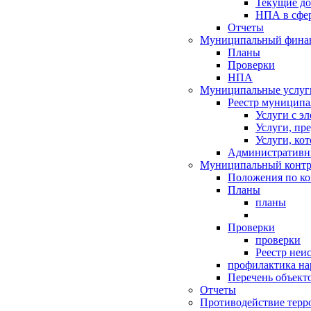
Текущие д
НПА в сфер
Отчеты
Муниципальный финан
Планы
Проверки
НПА
Муниципальные услуг
Реестр муниципа
Услуги с э
Услуги, пр
Услуги, ко
Административн
Муниципальный контр
Положения по к
Планы
планы
Проверки
проверки
Реестр неи
профилактика на
Перечень объект
Отчеты
Противодействие терр