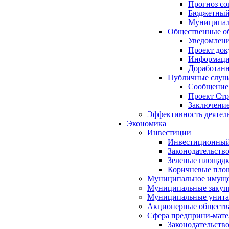
Прогноз со
Бюджетный 
Муниципал
Общественные об
Уведомлени
Проект док
Информация
Доработанн
Публичные слуша
Сообщение
Проект Стр
Заключение
Эффективность деятел
Экономика
Инвестиции
Инвестиционный
Законодательств
Зеленые площад
Коричневые пло
Муниципальное имуще
Муниципальные закуп
Муниципальные унита
Акционерные обществ
Сфера предприни-мате
Законодательств