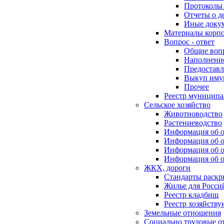
Протоколы 
Отчеты о д
Иные доку
Материалы корп
Вопрос - ответ
Общие воп
Наполнение
Предоставл
Выкуп иму
Прочее
Реестр муниципа
Сельское хозяйство
Животноводство
Растениеводство
Информация об о
Информация об о
Информация об о
Информация об о
ЖКХ, дороги
Стандарты раск
Жилье для Росси
Реестр кладбищ
Реестр хозяйств
Земельные отношения
Социально трудовые о