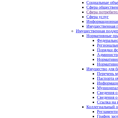
Социальные объ
Сфера обществен
Сфера потребите
Сфера услуг
Информационная
Имущественная п
Имущественная поддер
Нормативные пр
Федерально
Региональн
Порядки фо
Администра
Нормативн
Нормативн
Имущество для б
Перечень 
Паспорта о
Информация
Муниципал
Сведения о
Сведения о
Ссылка на 
Коллегиальный о
Регламент
График зас