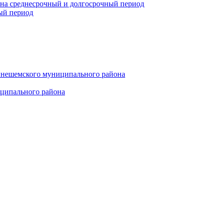
 на среднесрочный и долгосрочный период
ый период
инешемского муниципального района
иципального района