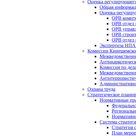
Оценка регулирующего
Общая информац
Оценка регулиру
ОРВ комите
ОРВ отдел
ОРВ управл
ОРВ строит
ОРВ отдел 
Экспертиза НПА
Комиссии Кинешемско
Межведомственна
Антинаркотическ
Комиссия по дел
Межведомственна
Антитеррористич
Административн
Охрана труда
Стратегическое плани
Нормативные пр
Федерально
Региональн
Нормативн
Система стратег
Стратегия 
План мероп