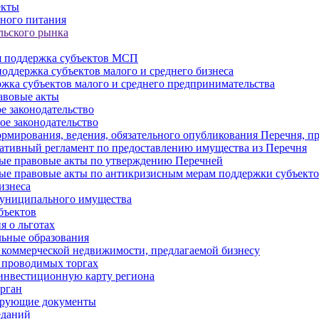
екты
ного питания
льского рынка
 поддержка субъектов МСП
оддержка субъектов малого и среднего бизнеса
жка субъектов малого и среднего предпринимательства
авовые акты
е законодательство
ое законодательство
рмирования, ведения, обязательного опубликования Перечня, п
тивный регламент по предоставлению имущества из Перечня
ые правовые акты по утверждению Перечней
ые правовые акты по антикризисным мерам поддержки субъек
изнеса
муниципального имущества
бъектов
 о льготах
ьные образования
 коммерческой недвижимости, предлагаемой бизнесу
 проводимых торгах
инвестиционную карту региона
рган
ирующие документы
еданий