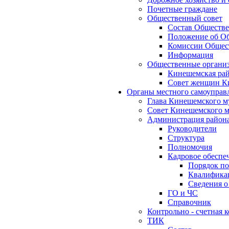
Почетные граждане
Общественный совет
Состав Обществе
Положение об Об
Комиссии Общест
Информация
Общественные органи
Кинешемская рай
Совет женщин К
Органы местного самоуправ
Глава Кинешемского м
Совет Кинешемского м
Администрация район
Руководители
Структура
Полномочия
Кадровое обеспе
Порядок по
Квалификац
Сведения о
ГО и ЧС
Справочник
Контрольно - счетная
ТИК