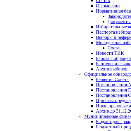
Состав
О комиссии
Нормативная баз
Законодате
Документ
Избирательные 
Паспорта избира
Выборы и рефер
Молодежная изби
Состав
Новости ТИК
Работа с обраще
Баннеры и ссылк
Архив выборов
Официальное обнарод
Решения Совета
Постановления 
Постановления Г
Постановления С
Приказы председ
Иные правовые 
Архив до 31.12.2
Муниципальные фина
Бюджет для граж
Бюджетный проц