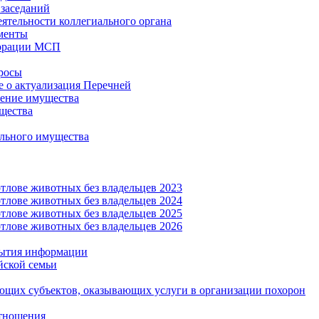
заседаний
еятельности коллегиального органа
менты
орации МСП
росы
 о актуализация Перечней
ение имущества
щества
льного имущества
тлове животных без владельцев 2023
тлове животных без владельцев 2024
тлове животных без владельцев 2025
тлове животных без владельцев 2026
рытия информации
йской семьи
ующих субъектов, оказывающих услуги в организации похорон
тношения