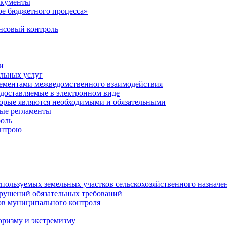
окументы
е бюджетного процесса»
совый контроль
и
льных услуг
лементами межведомственного взаимодействия
едоставляемые в электронном виде
торые являются необходимыми и обязательными
ые регламенты
оль
онтрою
спользуемых земельных участков сельскохозяйственного назначе
рушений обязательных требований
ов муниципального контроля
оризму и экстремизму