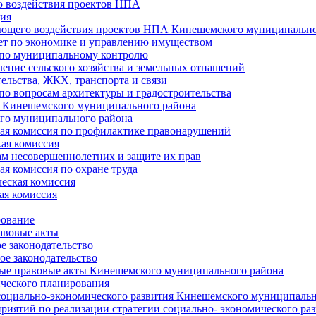
 воздействия проектов НПА
ия
ющего воздействия проектов НПА Кинешемского муниципально
т по экономике и управлению имуществом
 по муниципальному контролю
ение сельского хозяйства и земельных отнашений
ельства, ЖКХ, транспорта и связи
по вопросам архитектуры и градостроительства
 Кинешемского муниципального района
го муниципального района
я комиссия по профилактике правонарушений
ая комиссия
ам несовершеннолетних и защите их прав
я комиссия по охране труда
еская комиссия
ая комиссия
рование
авовые акты
е законодательство
ое законодательство
ые правовые акты Кинешемского муниципального района
ического планирования
социально-экономического развития Кинешемского муниципальн
риятий по реализации стратегии социально- экономического р