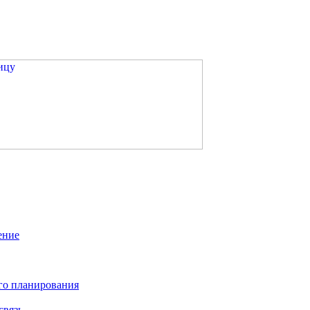
ение
го планирования
связь