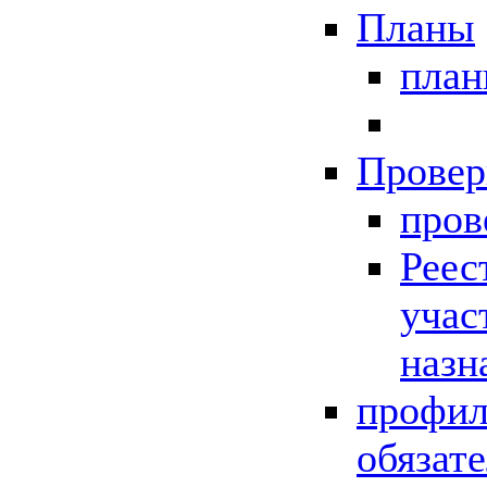
Планы
пла
Провер
пров
Реес
учас
назн
профил
обязат