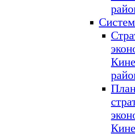
райо
Систем
Стра
экон
Кине
райо
План
стра
экон
Кине