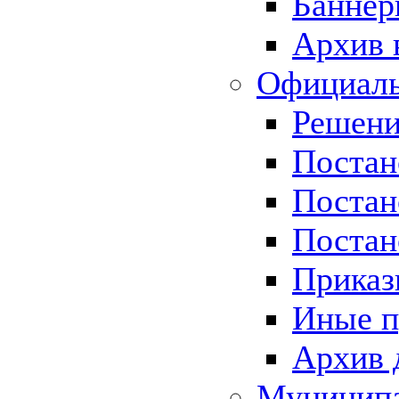
Баннер
Архив 
Официаль
Решени
Постан
Постан
Постан
Приказ
Иные п
Архив 
Муницип