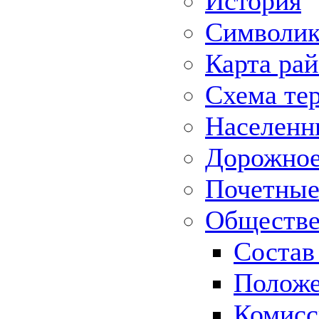
История
Символик
Карта ра
Схема те
Населенн
Дорожное 
Почетные
Обществе
Состав
Положе
Комисс