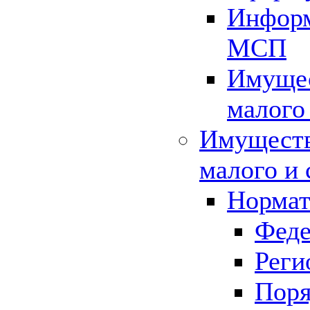
Информ
МСП
Имущес
малого
Имуществ
малого и 
Нормат
Феде
Реги
Поря