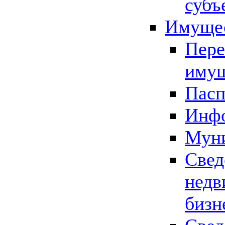
субъ
Имущес
Пере
имущ
Пасп
Инфо
Муни
Свед
недв
бизн