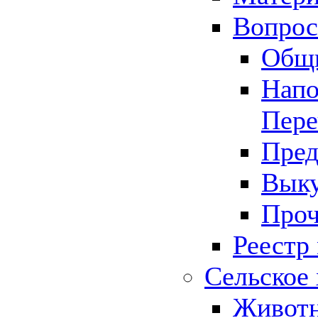
Вопрос 
Общ
Напо
Пере
Пред
Выку
Проч
Реестр
Сельское 
Животн