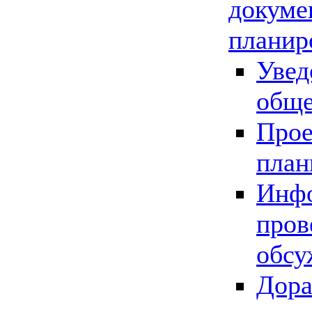
докуме
планир
Увед
обще
Прое
план
Инфо
пров
обсу
Дора