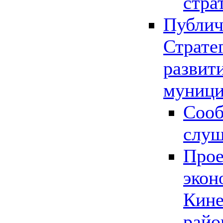
стра
Публич
Страте
развит
муници
Сооб
слу
Прое
экон
Кине
райо