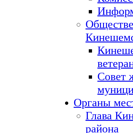
Инфор
Обществе
Кинешемс
Кинеше
ветера
Совет 
муници
Органы мес
Глава Ки
района