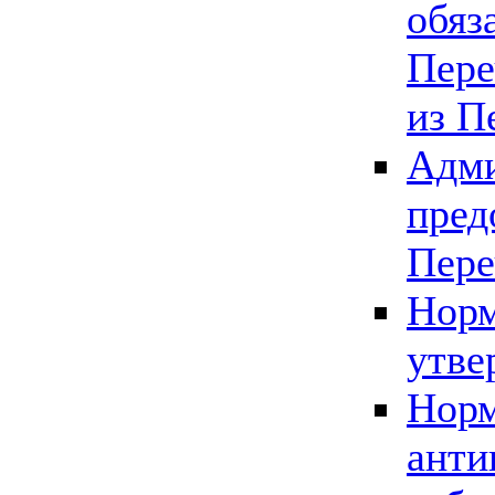
обяз
Пере
из П
Адми
пред
Пере
Норм
утве
Норм
анти