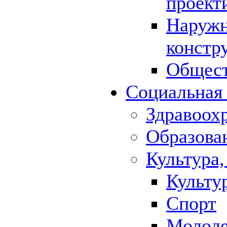
проект
Наружн
констр
Общест
Социальная
Здравоох
Образова
Культура,
Культу
Спорт
Молод