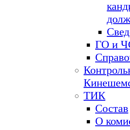
канд
долж
Свед
ГО и Ч
Справо
Контрольн
Кинешемс
ТИК
Состав
О коми