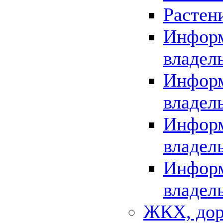
Растен
Информ
владел
Информ
владел
Информ
владел
Информ
владел
ЖКХ, дор