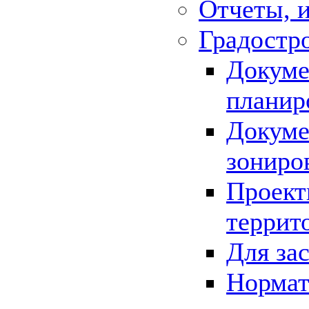
Отчеты, 
Градостр
Докуме
планир
Докуме
зониро
Проект
террит
Для за
Нормат