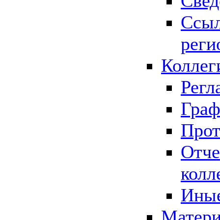
Свед
Ссыл
реги
Коллег
Регл
Граф
Прот
Отче
колл
Иные
Матери