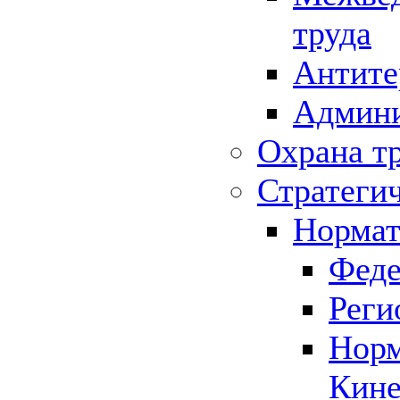
труда
Антите
Админи
Охрана т
Стратеги
Нормат
Феде
Реги
Норм
Кине