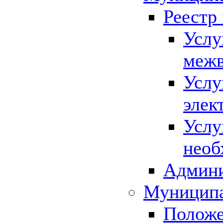
Реестр
Услу
межв
Услу
элек
Услу
необ
Админи
Муниципа
Положе