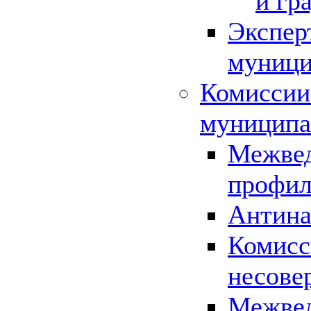
и гр
Экспер
муници
Комиссии
муниципа
Межвед
профил
Антина
Комисс
несове
Межвед