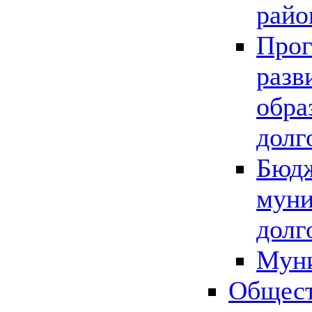
райо
Прог
разв
обра
долг
Бюдж
муни
долг
Мун
Общест