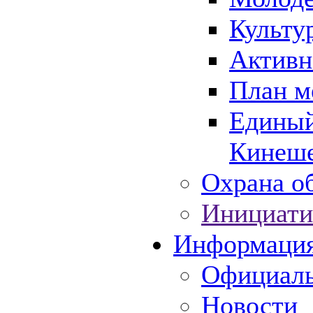
Культу
Активн
План м
Единый
Кинеше
Охрана об
Инициати
Информаци
Официаль
Новости