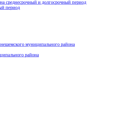
 на среднесрочный и долгосрочный период
ый период
инешемского муниципального района
иципального района