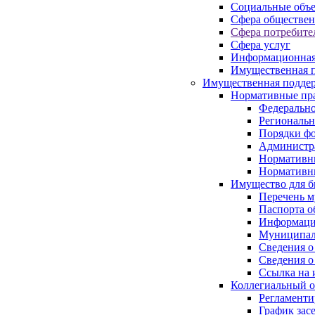
Социальные объ
Сфера обществен
Сфера потребите
Сфера услуг
Информационная
Имущественная п
Имущественная поддер
Нормативные пр
Федерально
Региональн
Порядки фо
Администра
Нормативн
Нормативн
Имущество для б
Перечень 
Паспорта о
Информация
Муниципал
Сведения о
Сведения о
Ссылка на 
Коллегиальный о
Регламент
График зас