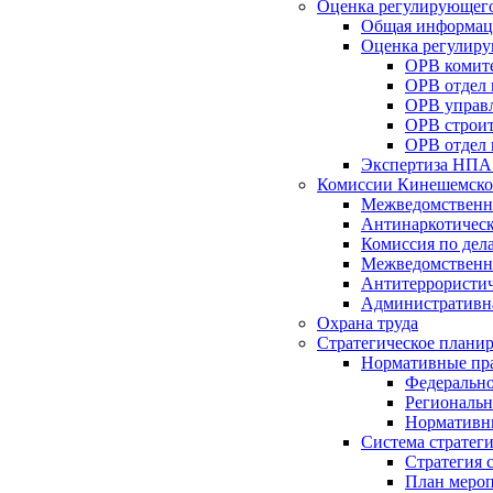
Оценка регулирующего
Общая информац
Оценка регулиру
ОРВ комите
ОРВ отдел
ОРВ управл
ОРВ строит
ОРВ отдел 
Экспертиза НПА
Комиссии Кинешемско
Межведомственна
Антинаркотическ
Комиссия по дел
Межведомственна
Антитеррористич
Административн
Охрана труда
Стратегическое плани
Нормативные пр
Федерально
Региональн
Нормативн
Система стратег
Стратегия 
План мероп