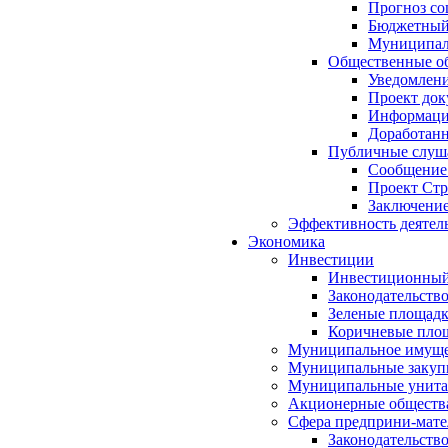
Прогноз со
Бюджетный 
Муниципал
Общественные об
Уведомлени
Проект док
Информация
Доработанн
Публичные слуша
Сообщение
Проект Стр
Заключение
Эффективность деятел
Экономика
Инвестиции
Инвестиционный
Законодательств
Зеленые площад
Коричневые пло
Муниципальное имуще
Муниципальные закуп
Муниципальные унита
Акционерные обществ
Сфера предприни-мате
Законодательств