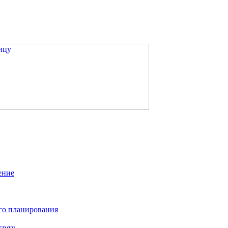
ение
го планирования
связь