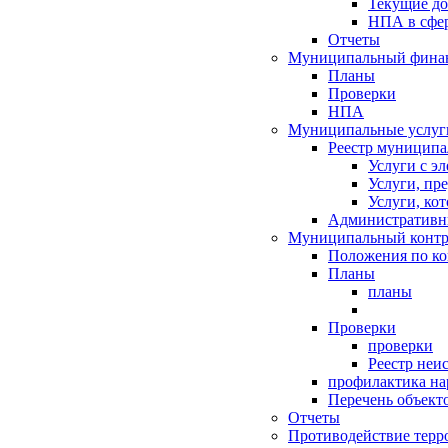
Текущие д
НПА в сфер
Отчеты
Муниципальный финан
Планы
Проверки
НПА
Муниципальные услуг
Реестр муниципа
Услуги с э
Услуги, пр
Услуги, ко
Административн
Муниципальный контр
Положения по к
Планы
планы
Проверки
проверки
Реестр неи
профилактика на
Перечень объект
Отчеты
Противодействие терр