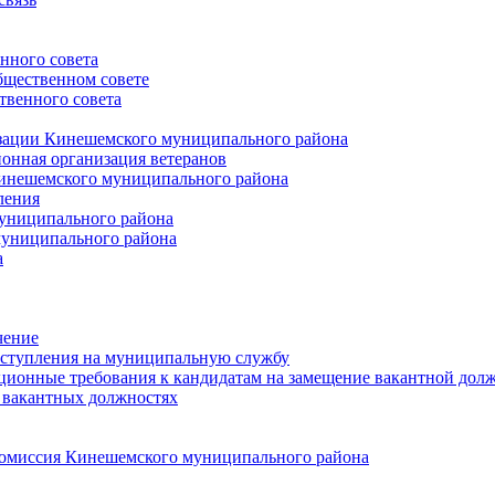
нного совета
щественном совете
венного совета
зации Кинешемского муниципального района
онная организация ветеранов
инешемского муниципального района
ления
униципального района
униципального района
а
чение
ступления на муниципальную службу
ионные требования к кандидатам на замещение вакантной дол
 вакантных должностях
 комиссия Кинешемского муниципального района