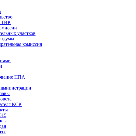
а
льство
ы ТИК
комиссии
тельных участков
ендумы
рательная комиссия
ниями
и
ование НПА
Администрации
лавы
овета
ателя КСК
акты
015
нсы
дан
есс