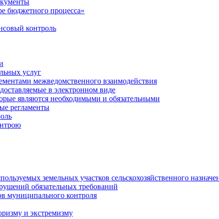
окументы
е бюджетного процесса»
совый контроль
и
льных услуг
лементами межведомственного взаимодействия
едоставляемые в электронном виде
торые являются необходимыми и обязательными
ые регламенты
оль
онтрою
спользуемых земельных участков сельскохозяйственного назначе
рушений обязательных требований
ов муниципального контроля
оризму и экстремизму