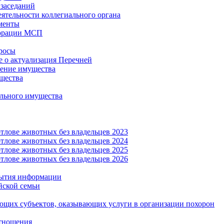
заседаний
еятельности коллегиального органа
менты
орации МСП
росы
 о актуализация Перечней
ение имущества
щества
льного имущества
тлове животных без владельцев 2023
тлове животных без владельцев 2024
тлове животных без владельцев 2025
тлове животных без владельцев 2026
рытия информации
йской семьи
ующих субъектов, оказывающих услуги в организации похорон
тношения