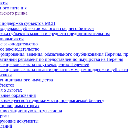
екты
ного питания
льского рынка
 поддержка субъектов МСП
оддержка субъектов малого и среднего бизнеса
жка субъектов малого и среднего предпринимательства
авовые акты
е законодательство
ое законодательство
рмирования, ведения, обязательного опубликования Перечня, п
тивный регламент по предоставлению имущества из Перечня
ые правовые акты по утверждению Перечней
ые правовые акты по антикризисным мерам поддержки субъек
изнеса
муниципального имущества
бъектов
 о льготах
ьные образования
 коммерческой недвижимости, предлагаемой бизнесу
 проводимых торгах
инвестиционную карту региона
рган
ирующие документы
еданий