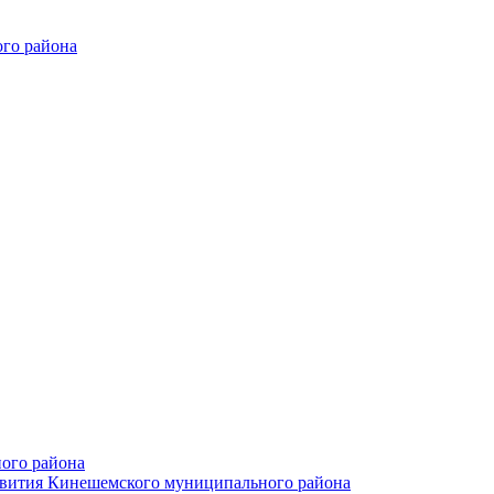
го района
ого района
азвития Кинешемского муниципального района