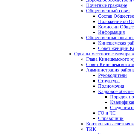
Почетные граждане
Общественный совет
Состав Обществе
Положение об Об
Комиссии Общест
Информация
Общественные органи
Кинешемская рай
Совет женщин К
Органы местного самоуправ
Глава Кинешемского м
Совет Кинешемского м
Администрация район
Руководители
Структура
Полномочия
Кадровое обеспе
Порядок по
Квалификац
Сведения о
ГО и ЧС
Справочник
Контрольно - счетная
ТИК