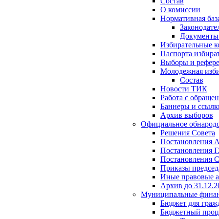
Состав
О комиссии
Нормативная баз
Законодате
Документ
Избирательные 
Паспорта избира
Выборы и рефер
Молодежная изби
Состав
Новости ТИК
Работа с обраще
Баннеры и ссылк
Архив выборов
Официальное обнарод
Решения Совета
Постановления 
Постановления Г
Постановления С
Приказы председ
Иные правовые 
Архив до 31.12.2
Муниципальные фина
Бюджет для граж
Бюджетный проц