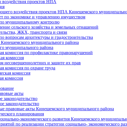
 воздействия проектов НПА
ия
ющего воздействия проектов НПА Кинешемского муниципально
т по экономике и управлению имуществом
 по муниципальному контролю
ение сельского хозяйства и земельных отнашений
ельства, ЖКХ, транспорта и связи
по вопросам архитектуры и градостроительства
 Кинешемского муниципального района
го муниципального района
я комиссия по профилактике правонарушений
ая комиссия
ам несовершеннолетних и защите их прав
я комиссия по охране труда
еская комиссия
ая комиссия
рование
авовые акты
е законодательство
ое законодательство
ые правовые акты Кинешемского муниципального района
ического планирования
социально-экономического развития Кинешемского муниципальн
риятий по реализации стратегии социально- экономического р