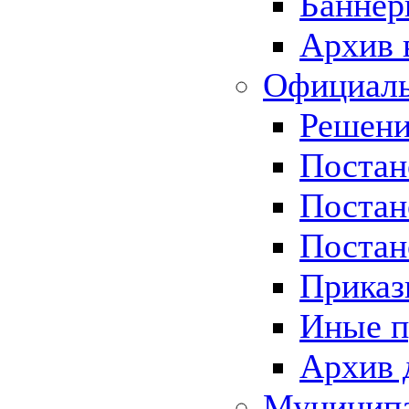
Баннер
Архив 
Официаль
Решени
Постан
Постан
Постан
Приказ
Иные п
Архив 
Муницип