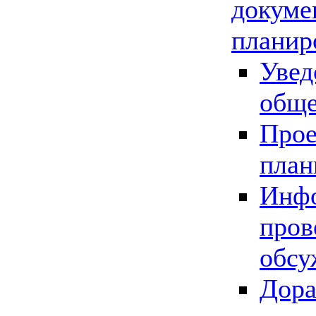
докуме
планир
Увед
обще
Прое
план
Инфо
пров
обсу
Дора