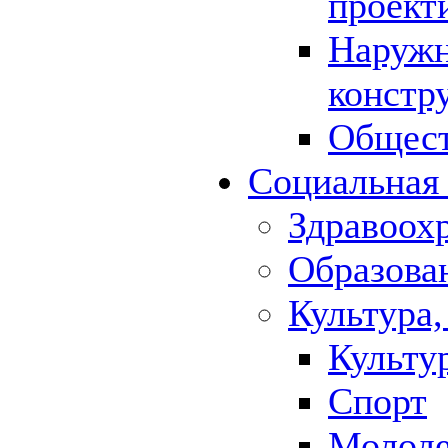
проект
Наружн
констр
Общест
Социальная
Здравоох
Образова
Культура,
Культу
Спорт
Молод