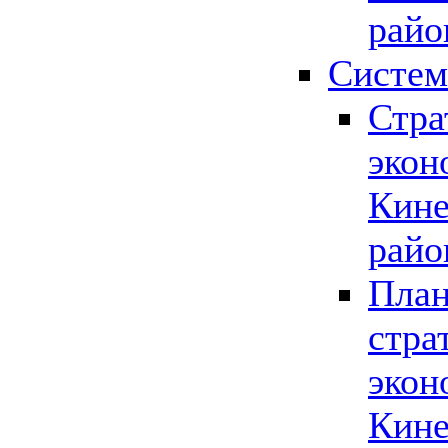
райо
Систем
Стра
экон
Кине
райо
План
стра
экон
Кине