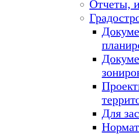
Отчеты, 
Градостр
Докуме
планир
Докуме
зониро
Проект
террит
Для за
Нормат