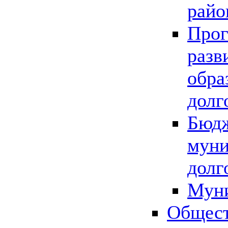
райо
Прог
разв
обра
долг
Бюдж
муни
долг
Мун
Общест