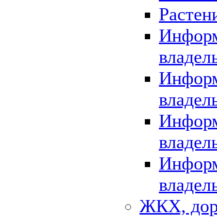
Растен
Информ
владел
Информ
владел
Информ
владел
Информ
владел
ЖКХ, дор