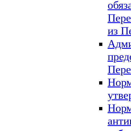
обяз
Пере
из П
Адми
пред
Пере
Норм
утве
Норм
анти