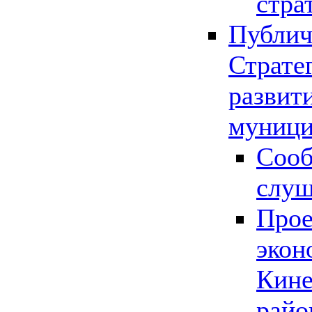
стра
Публич
Страте
развит
муници
Сооб
слу
Прое
экон
Кине
райо