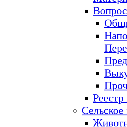
Вопрос 
Общ
Напо
Пере
Пред
Выку
Проч
Реестр
Сельское 
Животн