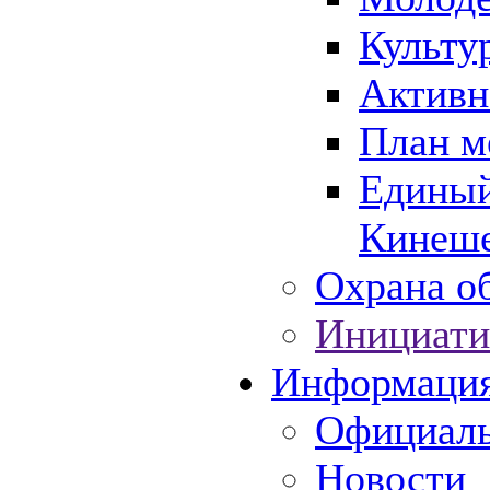
Культу
Активн
План м
Единый
Кинеше
Охрана об
Инициати
Информаци
Официаль
Новости