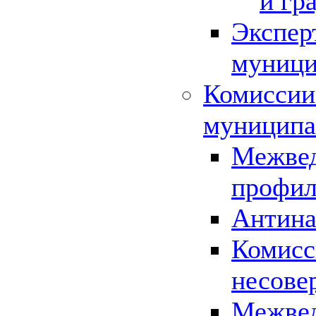
и гр
Экспер
муници
Комиссии
муниципа
Межвед
профил
Антина
Комисс
несове
Межвед