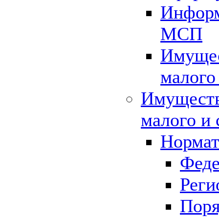
Информ
МСП
Имущес
малого
Имуществ
малого и 
Нормат
Феде
Реги
Поря