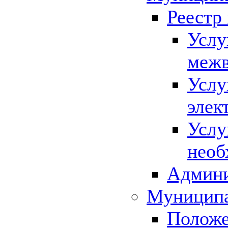
Реестр
Услу
межв
Услу
элек
Услу
необ
Админи
Муниципа
Положе