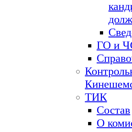
канд
долж
Свед
ГО и Ч
Справо
Контрольн
Кинешемс
ТИК
Состав
О коми