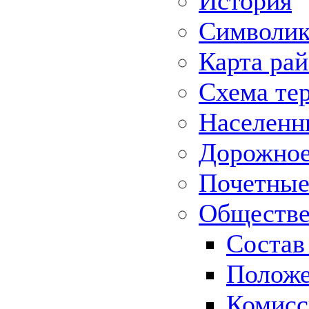
История
Символик
Карта ра
Схема те
Населенн
Дорожное 
Почетные
Обществе
Состав
Положе
Комисс