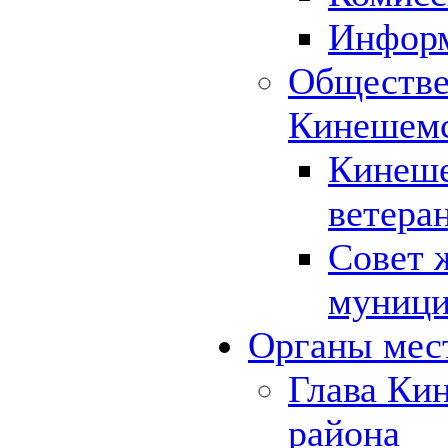
Инфор
Обществе
Кинешемс
Кинеше
ветера
Совет 
муници
Органы мес
Глава Ки
района