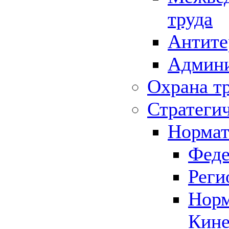
труда
Антите
Админи
Охрана т
Стратеги
Нормат
Феде
Реги
Норм
Кине