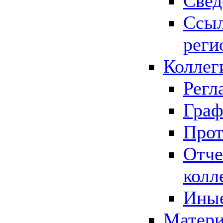
Свед
Ссыл
реги
Коллег
Регл
Граф
Прот
Отче
колл
Иные
Матери