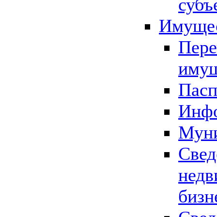
субъ
Имущес
Пере
имущ
Пасп
Инфо
Муни
Свед
недв
бизн