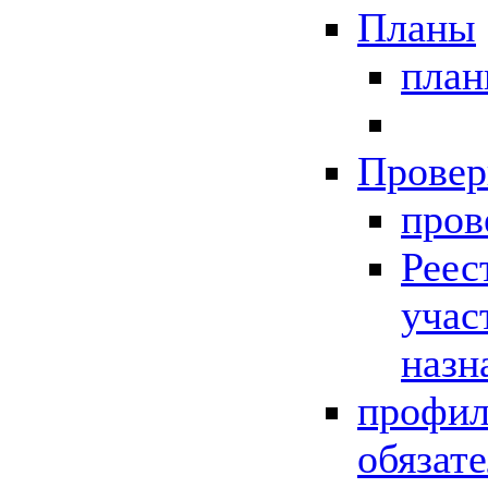
Планы
пла
Провер
пров
Реес
учас
назн
профил
обязат