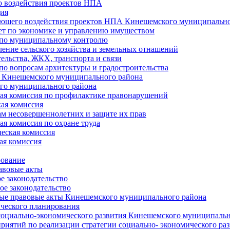
 воздействия проектов НПА
ия
ющего воздействия проектов НПА Кинешемского муниципально
т по экономике и управлению имуществом
 по муниципальному контролю
ение сельского хозяйства и земельных отнашений
ельства, ЖКХ, транспорта и связи
по вопросам архитектуры и градостроительства
 Кинешемского муниципального района
го муниципального района
я комиссия по профилактике правонарушений
ая комиссия
ам несовершеннолетних и защите их прав
я комиссия по охране труда
еская комиссия
ая комиссия
рование
авовые акты
е законодательство
ое законодательство
ые правовые акты Кинешемского муниципального района
ического планирования
социально-экономического развития Кинешемского муниципальн
риятий по реализации стратегии социально- экономического р