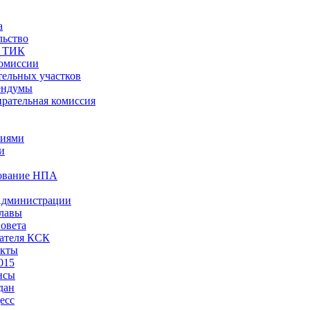
а
льство
ы ТИК
комиссии
тельных участков
ендумы
рательная комиссия
ниями
и
ование НПА
Администрации
лавы
овета
ателя КСК
акты
015
нсы
дан
есс