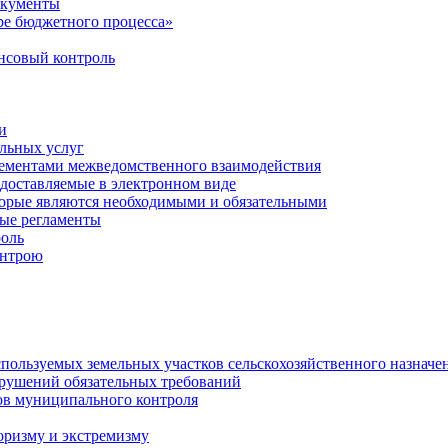
окументы
е бюджетного процесса»
совый контроль
и
льных услуг
лементами межведомственного взаимодействия
едоставляемые в электронном виде
торые являются необходимыми и обязательными
ые регламенты
оль
онтрою
спользуемых земельных участков сельскохозяйственного назначе
рушений обязательных требований
ов муниципального контроля
оризму и экстремизму