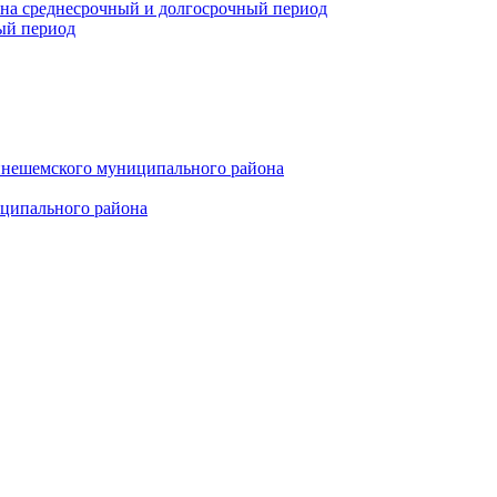
 на среднесрочный и долгосрочный период
ый период
инешемского муниципального района
иципального района