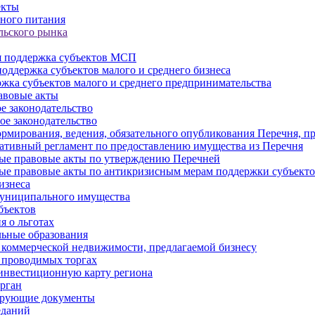
екты
ного питания
льского рынка
 поддержка субъектов МСП
оддержка субъектов малого и среднего бизнеса
жка субъектов малого и среднего предпринимательства
авовые акты
е законодательство
ое законодательство
рмирования, ведения, обязательного опубликования Перечня, п
тивный регламент по предоставлению имущества из Перечня
ые правовые акты по утверждению Перечней
ые правовые акты по антикризисным мерам поддержки субъек
изнеса
муниципального имущества
бъектов
 о льготах
ьные образования
 коммерческой недвижимости, предлагаемой бизнесу
 проводимых торгах
инвестиционную карту региона
рган
ирующие документы
еданий