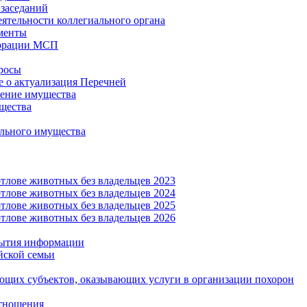
заседаний
еятельности коллегиального органа
менты
орации МСП
росы
 о актуализация Перечней
ение имущества
щества
льного имущества
тлове животных без владельцев 2023
тлове животных без владельцев 2024
тлове животных без владельцев 2025
тлове животных без владельцев 2026
рытия информации
йской семьи
ующих субъектов, оказывающих услуги в организации похорон
тношения