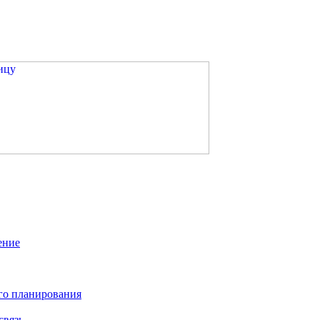
ение
го планирования
связь