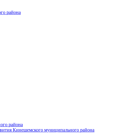
го района
ого района
азвития Кинешемского муниципального района