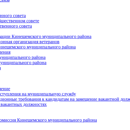
нного совета
щественном совете
венного совета
зации Кинешемского муниципального района
онная организация ветеранов
инешемского муниципального района
ления
униципального района
униципального района
а
чение
ступления на муниципальную службу
ионные требования к кандидатам на замещение вакантной дол
 вакантных должностях
 комиссия Кинешемского муниципального района