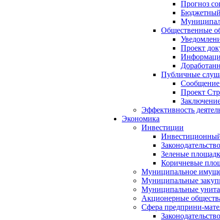
Прогноз со
Бюджетный 
Муниципал
Общественные об
Уведомлени
Проект док
Информация
Доработанн
Публичные слуша
Сообщение
Проект Стр
Заключение
Эффективность деятел
Экономика
Инвестиции
Инвестиционный
Законодательств
Зеленые площад
Коричневые пло
Муниципальное имуще
Муниципальные закуп
Муниципальные унита
Акционерные обществ
Сфера предприни-мате
Законодательств