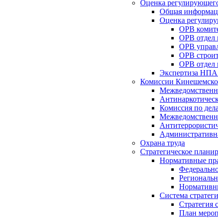
Оценка регулирующего
Общая информац
Оценка регулиру
ОРВ комите
ОРВ отдел
ОРВ управл
ОРВ строит
ОРВ отдел 
Экспертиза НПА
Комиссии Кинешемско
Межведомственна
Антинаркотическ
Комиссия по дел
Межведомственна
Антитеррористич
Административн
Охрана труда
Стратегическое плани
Нормативные пр
Федерально
Региональн
Нормативн
Система стратег
Стратегия 
План мероп