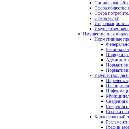
Социальные объ
Сфера обществен
Сфера потребите
Сфера услуг
Информационная
Имущественная п
Имущественная поддер
Нормативные пр
Федерально
Региональн
Порядки фо
Администра
Нормативн
Нормативн
Имущество для б
Перечень 
Паспорта о
Информация
Муниципал
Сведения о
Сведения о
Ссылка на 
Коллегиальный о
Регламент
График зас