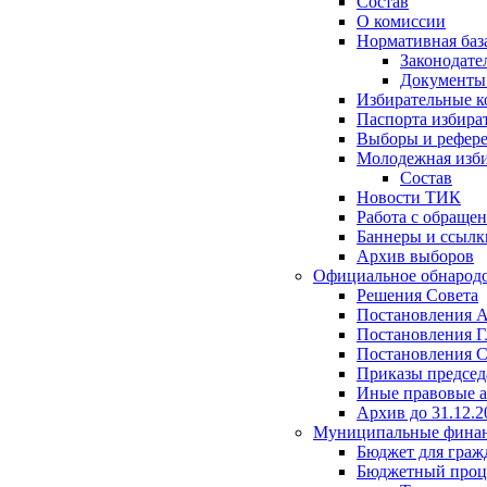
Состав
О комиссии
Нормативная баз
Законодате
Документ
Избирательные 
Паспорта избира
Выборы и рефер
Молодежная изби
Состав
Новости ТИК
Работа с обраще
Баннеры и ссылк
Архив выборов
Официальное обнарод
Решения Совета
Постановления 
Постановления Г
Постановления С
Приказы председ
Иные правовые 
Архив до 31.12.2
Муниципальные фина
Бюджет для граж
Бюджетный проц