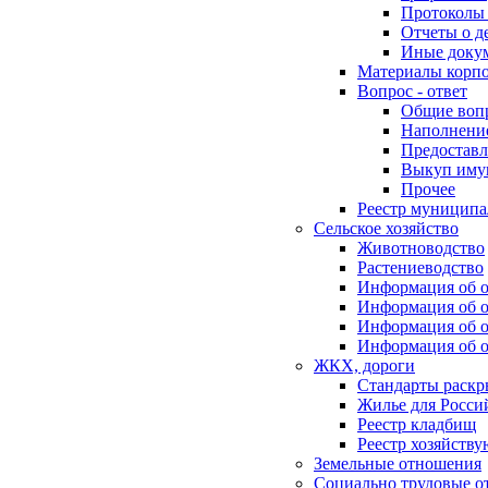
Протоколы 
Отчеты о д
Иные доку
Материалы корп
Вопрос - ответ
Общие воп
Наполнение
Предоставл
Выкуп иму
Прочее
Реестр муниципа
Сельское хозяйство
Животноводство
Растениеводство
Информация об о
Информация об о
Информация об о
Информация об о
ЖКХ, дороги
Стандарты раск
Жилье для Росси
Реестр кладбищ
Реестр хозяйств
Земельные отношения
Социально трудовые о