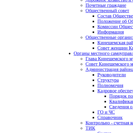
Почетные граждане
Общественный совет
Состав Обществе
Положение об Об
Комиссии Общест
Информация
Общественные органи
Кинешемская рай
Совет женщин К
Органы местного самоуправ
Глава Кинешемского м
Совет Кинешемского м
Администрация район
Руководители
Структура
Полномочия
Кадровое обеспе
Порядок по
Квалификац
Сведения о
ГО и ЧС
Справочник
Контрольно - счетная
ТИК