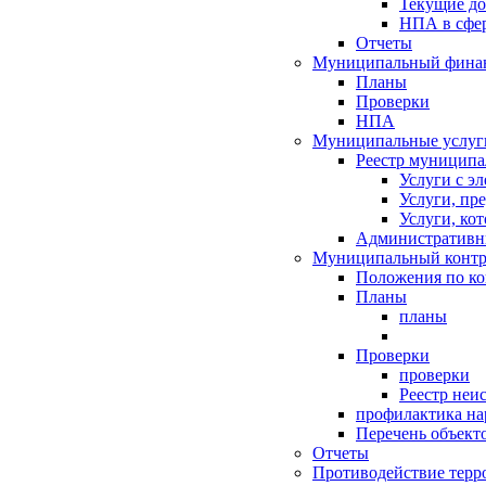
Текущие д
НПА в сфер
Отчеты
Муниципальный финан
Планы
Проверки
НПА
Муниципальные услуг
Реестр муниципа
Услуги с э
Услуги, пр
Услуги, ко
Административн
Муниципальный контр
Положения по к
Планы
планы
Проверки
проверки
Реестр неи
профилактика на
Перечень объект
Отчеты
Противодействие терр