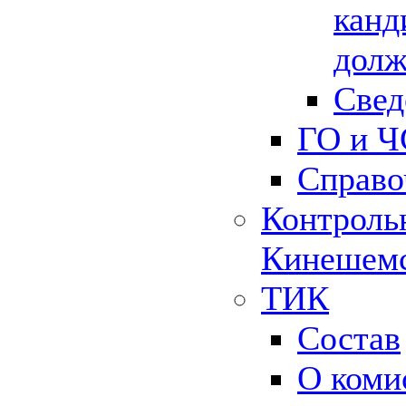
канд
долж
Свед
ГО и Ч
Справо
Контрольн
Кинешемс
ТИК
Состав
О коми