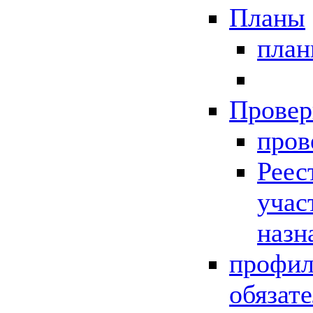
Планы
пла
Провер
пров
Реес
учас
назн
профил
обязат