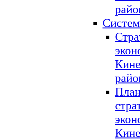
райо
Систем
Стра
экон
Кине
райо
План
стра
экон
Кине