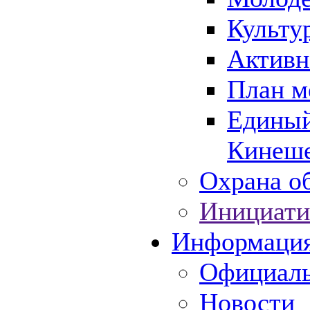
Культу
Активн
План м
Единый
Кинеше
Охрана об
Инициати
Информаци
Официаль
Новости