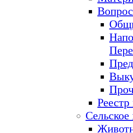
Вопрос 
Общ
Напо
Пере
Пред
Выку
Проч
Реестр
Сельское 
Животн