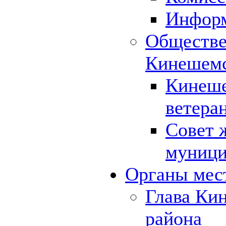
Инфор
Обществе
Кинешемс
Кинеше
ветера
Совет 
муници
Органы мес
Глава Ки
района