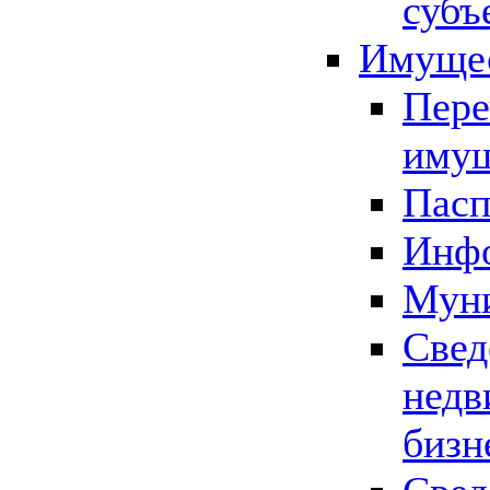
субъ
Имущес
Пере
имущ
Пасп
Инфо
Муни
Свед
недв
бизн