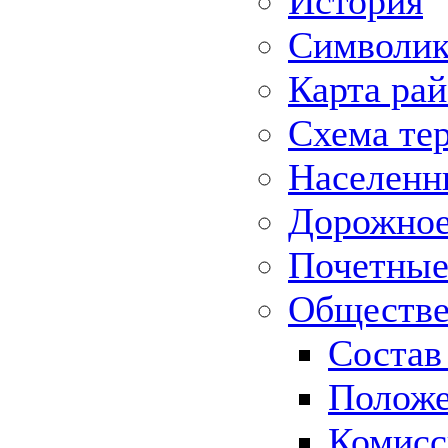
История
Символик
Карта ра
Схема те
Населенн
Дорожное 
Почетные
Обществе
Состав
Положе
Комисс