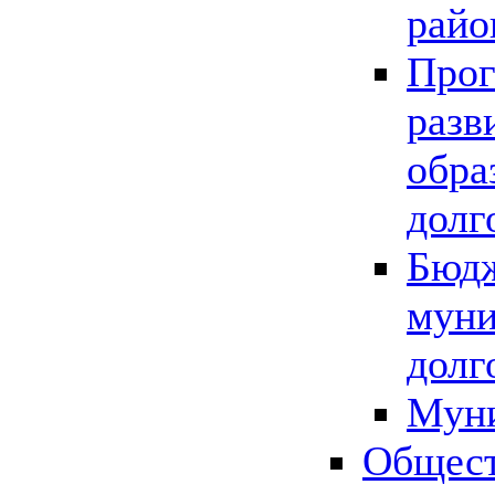
райо
Прог
разв
обра
долг
Бюдж
муни
долг
Мун
Общест