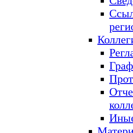
Свед
Ссыл
реги
Коллег
Регл
Граф
Прот
Отче
колл
Иные
Матери