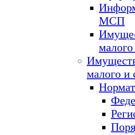
Информ
МСП
Имущес
малого
Имуществ
малого и 
Нормат
Феде
Реги
Поря