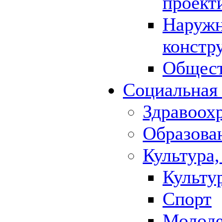
проект
Наружн
констр
Общест
Социальная
Здравоох
Образова
Культура,
Культу
Спорт
Молод