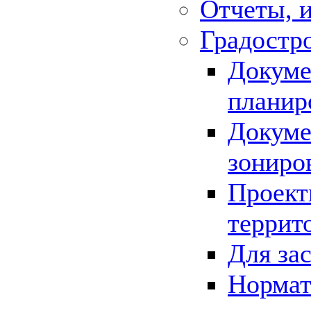
Отчеты, 
Градостр
Докуме
планир
Докуме
зониро
Проект
террит
Для за
Нормат