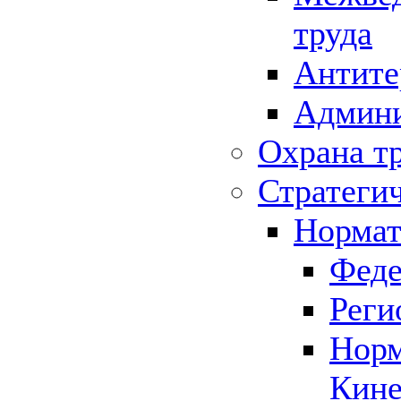
труда
Антите
Админи
Охрана т
Стратеги
Нормат
Феде
Реги
Норм
Кине