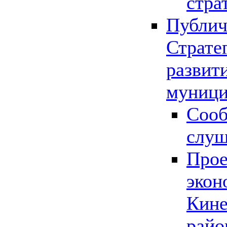
стра
Публич
Страте
развит
муници
Сооб
слу
Прое
экон
Кине
райо