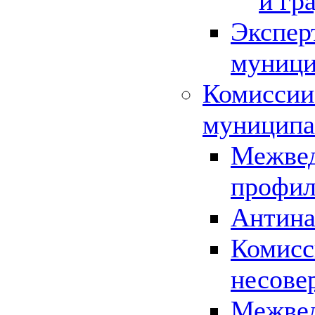
и гр
Экспер
муници
Комиссии
муниципа
Межвед
профил
Антина
Комисс
несове
Межвед