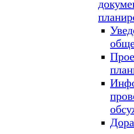
докуме
планир
Увед
обще
Прое
план
Инфо
пров
обсу
Дора