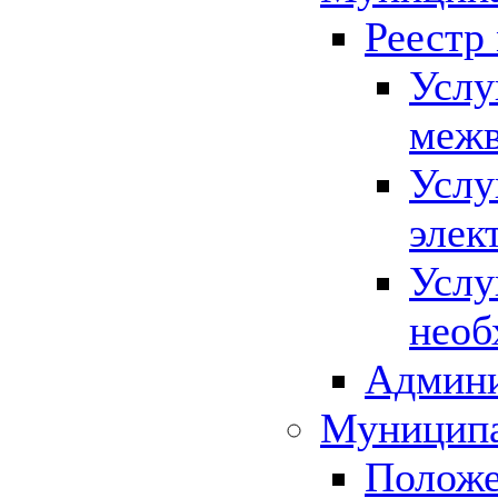
Реестр
Услу
межв
Услу
элек
Услу
необ
Админи
Муниципа
Положе