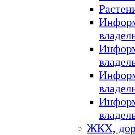
Растен
Информ
владел
Информ
владел
Информ
владел
Информ
владел
ЖКХ, дор