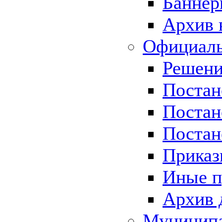
Баннер
Архив 
Официаль
Решени
Постан
Постан
Постан
Приказ
Иные п
Архив 
Муницип