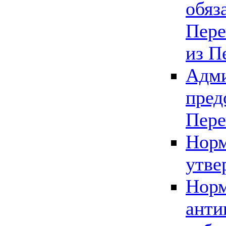
обяз
Пере
из П
Адми
пред
Пере
Норм
утве
Норм
анти