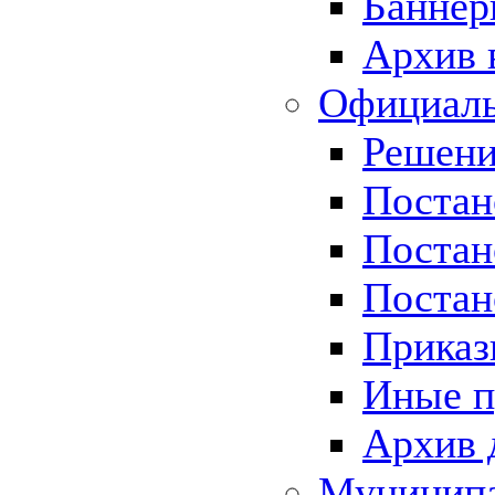
Баннер
Архив 
Официаль
Решени
Постан
Постан
Постан
Приказ
Иные п
Архив 
Муницип