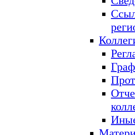
Свед
Ссыл
реги
Коллег
Регл
Граф
Прот
Отче
колл
Иные
Матери