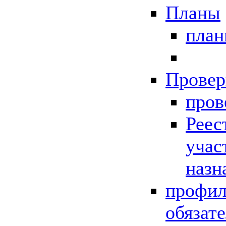
Планы
пла
Провер
пров
Реес
учас
назн
профил
обязат