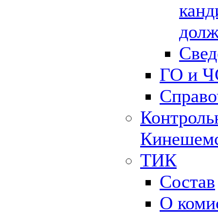
канд
долж
Свед
ГО и Ч
Справо
Контрольн
Кинешемс
ТИК
Состав
О коми