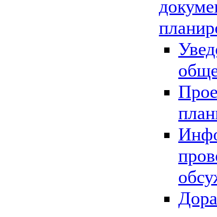
докуме
планир
Увед
обще
Прое
план
Инфо
пров
обсу
Дора