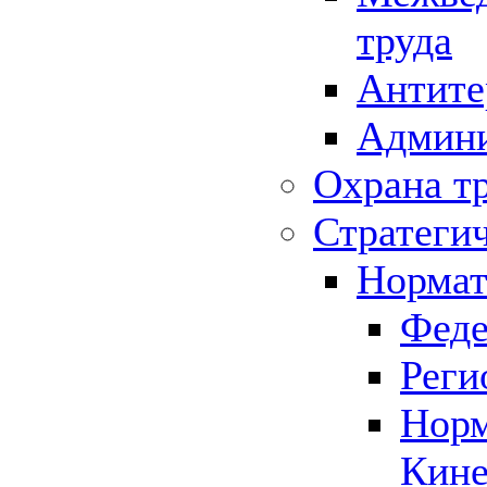
труда
Антите
Админи
Охрана т
Стратеги
Нормат
Феде
Реги
Норм
Кине