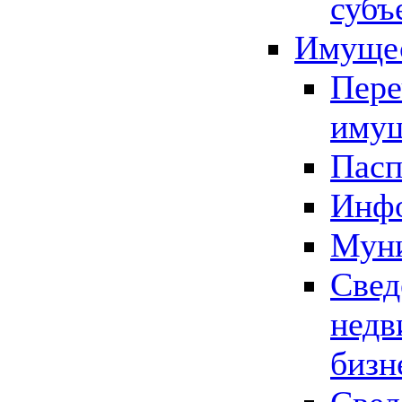
субъ
Имущес
Пере
имущ
Пасп
Инфо
Муни
Свед
недв
бизн