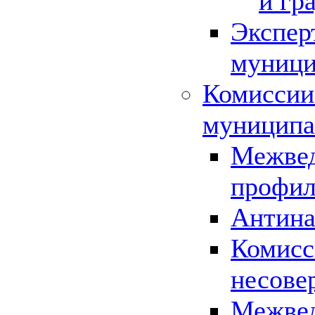
и гр
Экспер
муници
Комиссии
муниципа
Межвед
профил
Антина
Комисс
несове
Межвед