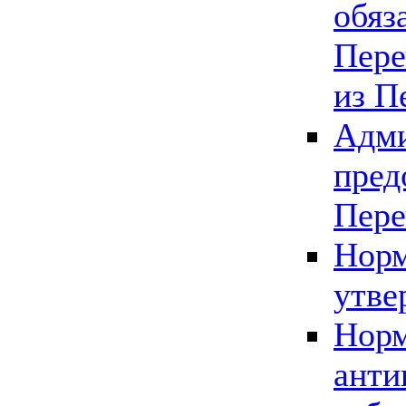
обяз
Пере
из П
Адми
пред
Пере
Норм
утве
Норм
анти