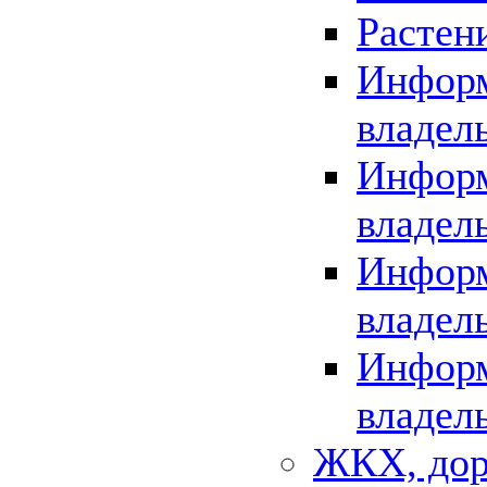
Растен
Информ
владел
Информ
владел
Информ
владел
Информ
владел
ЖКХ, дор