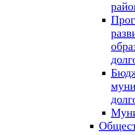
райо
Прог
разв
обра
долг
Бюдж
муни
долг
Мун
Общест