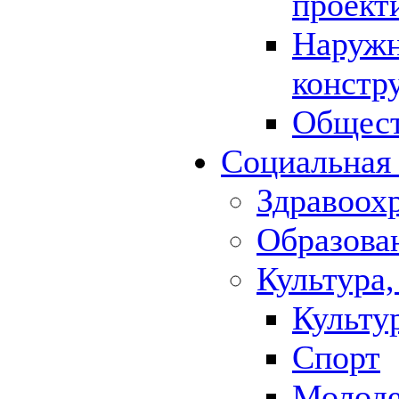
проект
Наружн
констр
Общест
Социальная
Здравоох
Образова
Культура,
Культу
Спорт
Молод