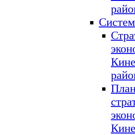
райо
Систем
Стра
экон
Кине
райо
План
стра
экон
Кине