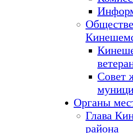
Инфор
Обществе
Кинешемс
Кинеше
ветера
Совет 
муници
Органы мес
Глава Ки
района