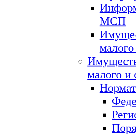
Информ
МСП
Имущес
малого
Имуществ
малого и 
Нормат
Феде
Реги
Поря