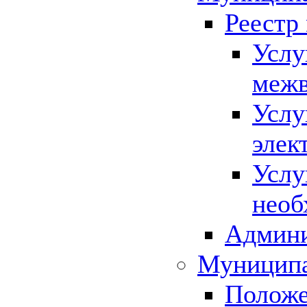
Реестр
Услу
межв
Услу
элек
Услу
необ
Админи
Муниципа
Положе