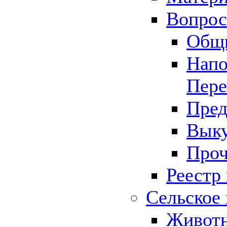
Вопрос 
Общ
Напо
Пере
Пред
Выку
Проч
Реестр
Сельское 
Животн