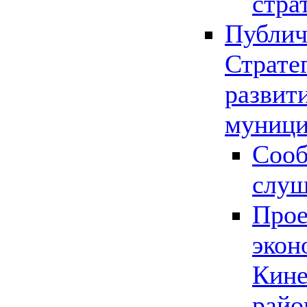
стра
Публич
Страте
развит
муници
Сооб
слу
Прое
экон
Кине
райо