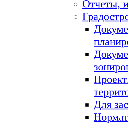
Отчеты, 
Градостр
Докуме
планир
Докуме
зониро
Проект
террит
Для за
Нормат