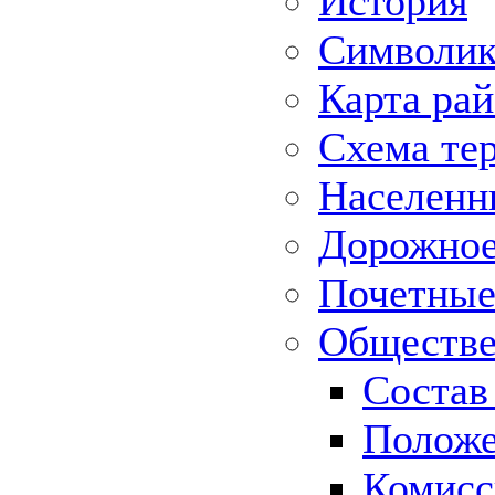
История
Символик
Карта ра
Схема те
Населенн
Дорожное 
Почетные
Обществе
Состав
Положе
Комисс