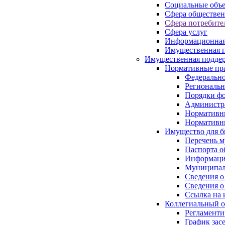
Социальные объ
Сфера обществен
Сфера потребите
Сфера услуг
Информационная
Имущественная п
Имущественная поддер
Нормативные пр
Федерально
Региональн
Порядки фо
Администра
Нормативн
Нормативн
Имущество для б
Перечень 
Паспорта о
Информация
Муниципал
Сведения о
Сведения о
Ссылка на 
Коллегиальный о
Регламент
График зас