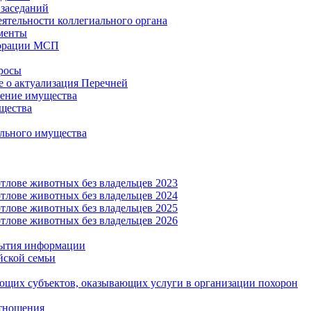
заседаний
еятельности коллегиального органа
менты
орации МСП
росы
 о актуализация Перечней
ение имущества
щества
льного имущества
тлове животных без владельцев 2023
тлове животных без владельцев 2024
тлове животных без владельцев 2025
тлове животных без владельцев 2026
рытия информации
йской семьи
ующих субъектов, оказывающих услуги в организации похорон
тношения