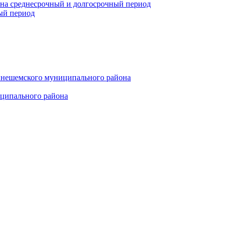
 на среднесрочный и долгосрочный период
ый период
инешемского муниципального района
иципального района