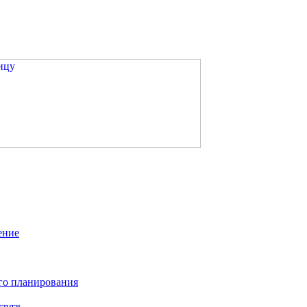
ение
го планирования
связь