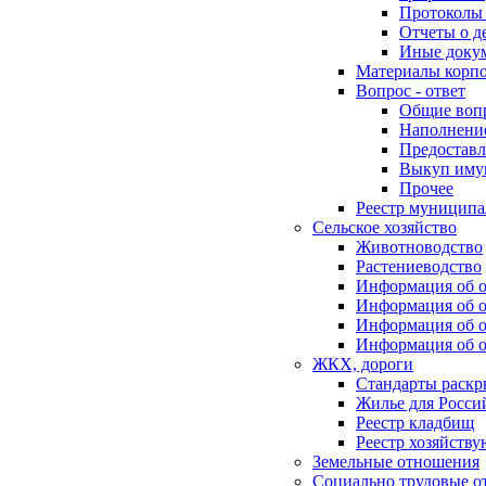
Протоколы 
Отчеты о д
Иные доку
Материалы корп
Вопрос - ответ
Общие воп
Наполнение
Предоставл
Выкуп иму
Прочее
Реестр муниципа
Сельское хозяйство
Животноводство
Растениеводство
Информация об о
Информация об о
Информация об о
Информация об о
ЖКХ, дороги
Стандарты раск
Жилье для Росси
Реестр кладбищ
Реестр хозяйств
Земельные отношения
Социально трудовые о