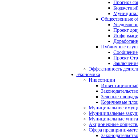
Прогноз со
Бюджетный 
Муниципал
Общественные об
Уведомлени
Проект док
Информация
Доработанн
Публичные слуша
Сообщение
Проект Стр
Заключение
Эффективность деятел
Экономика
Инвестиции
Инвестиционный
Законодательств
Зеленые площад
Коричневые пло
Муниципальное имуще
Муниципальные закуп
Муниципальные унита
Акционерные обществ
Сфера предприни-мате
Законодательств