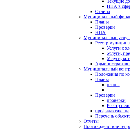
Текущие д
НПА в сфер
Отчеты
Муниципальный финан
Планы
Проверки
НПА
Муниципальные услуг
Реестр муниципа
Услуги с э
Услуги, пр
Услуги, ко
Административн
Муниципальный контр
Положения по к
Планы
планы
Проверки
проверки
Реестр неи
профилактика на
Перечень объект
Отчеты
Противодействие терр