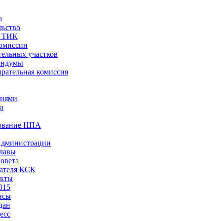
а
льство
ы ТИК
комиссии
тельных участков
ендумы
рательная комиссия
ниями
и
ование НПА
Администрации
лавы
овета
ателя КСК
акты
015
нсы
дан
есс