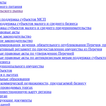
екты
ного питания
льского рынка
 поддержка субъектов МСП
оддержка субъектов малого и среднего бизнеса
жка субъектов малого и среднего предпринимательства
авовые акты
е законодательство
ое законодательство
рмирования, ведения, обязательного опубликования Перечня, п
тивный регламент по предоставлению имущества из Перечня
ые правовые акты по утверждению Перечней
ые правовые акты по антикризисным мерам поддержки субъек
изнеса
муниципального имущества
бъектов
 о льготах
ьные образования
 коммерческой недвижимости, предлагаемой бизнесу
 проводимых торгах
инвестиционную карту региона
рган
ирующие документы
еданий