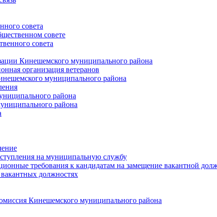
нного совета
щественном совете
венного совета
зации Кинешемского муниципального района
онная организация ветеранов
инешемского муниципального района
ления
униципального района
униципального района
а
чение
ступления на муниципальную службу
ионные требования к кандидатам на замещение вакантной дол
 вакантных должностях
 комиссия Кинешемского муниципального района