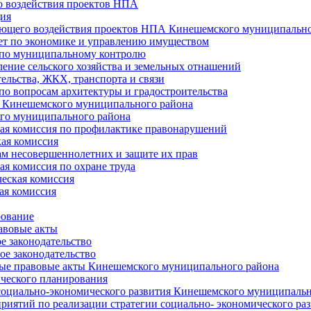
 воздействия проектов НПА
ия
ющего воздействия проектов НПА Кинешемского муниципально
т по экономике и управлению имуществом
 по муниципальному контролю
ение сельского хозяйства и земельных отнашений
ельства, ЖКХ, транспорта и связи
по вопросам архитектуры и градостроительства
 Кинешемского муниципального района
го муниципального района
я комиссия по профилактике правонарушений
ая комиссия
ам несовершеннолетних и защите их прав
я комиссия по охране труда
еская комиссия
ая комиссия
рование
авовые акты
е законодательство
ое законодательство
ые правовые акты Кинешемского муниципального района
ического планирования
социально-экономического развития Кинешемского муниципальн
риятий по реализации стратегии социально- экономического р