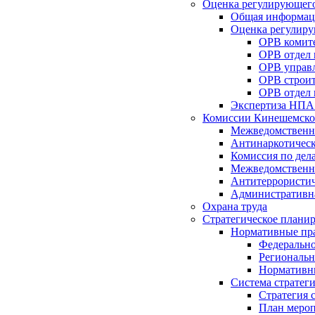
Оценка регулирующего
Общая информац
Оценка регулиру
ОРВ комите
ОРВ отдел
ОРВ управл
ОРВ строит
ОРВ отдел 
Экспертиза НПА
Комиссии Кинешемско
Межведомственна
Антинаркотическ
Комиссия по дел
Межведомственна
Антитеррористич
Административн
Охрана труда
Стратегическое плани
Нормативные пр
Федерально
Региональн
Нормативн
Система стратег
Стратегия 
План мероп