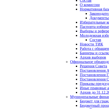
Состав
О комиссии
Нормативная баз
Законодате
Документ
Избирательные 
Паспорта избира
Выборы и рефер
Молодежная изби
Состав
Новости ТИК
Работа с обраще
Баннеры и ссылк
Архив выборов
Официальное обнарод
Решения Совета
Постановления 
Постановления Г
Постановления С
Приказы председ
Иные правовые 
Архив до 31.12.2
Муниципальные фина
Бюджет для граж
Бюджетный проц