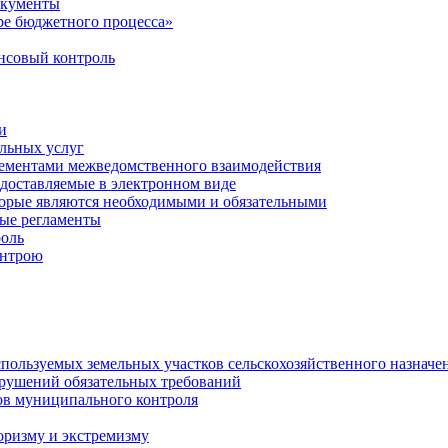
окументы
е бюджетного процесса»
совый контроль
и
льных услуг
лементами межведомственного взаимодействия
едоставляемые в электронном виде
торые являются необходимыми и обязательными
ые регламенты
оль
онтрою
спользуемых земельных участков сельскохозяйственного назначе
рушений обязательных требований
ов муниципального контроля
оризму и экстремизму