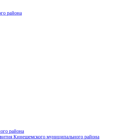
го района
ого района
азвития Кинешемского муниципального района