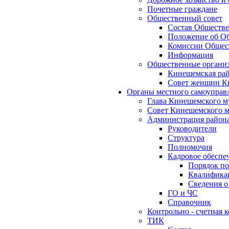
Почетные граждане
Общественный совет
Состав Обществе
Положение об Об
Комиссии Общест
Информация
Общественные органи
Кинешемская рай
Совет женщин К
Органы местного самоуправ
Глава Кинешемского м
Совет Кинешемского м
Администрация район
Руководители
Структура
Полномочия
Кадровое обеспе
Порядок по
Квалификац
Сведения о
ГО и ЧС
Справочник
Контрольно - счетная
ТИК