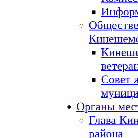
Инфор
Обществе
Кинешемс
Кинеше
ветера
Совет 
муници
Органы мес
Глава Ки
района