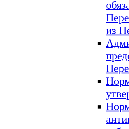
обяз
Пере
из П
Адми
пред
Пере
Норм
утве
Норм
анти