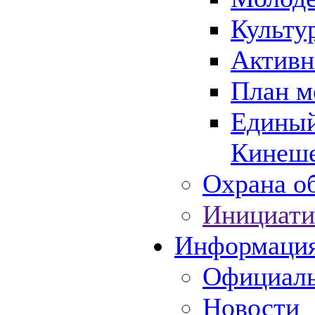
Культу
Активн
План м
Единый
Кинеше
Охрана об
Инициати
Информаци
Официаль
Новости