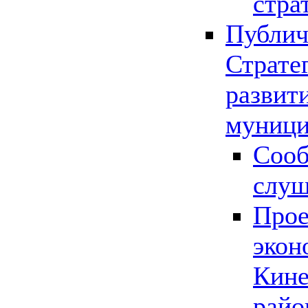
стра
Публич
Страте
развит
муници
Сооб
слу
Прое
экон
Кине
райо