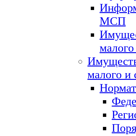
Информ
МСП
Имущес
малого
Имуществ
малого и 
Нормат
Феде
Реги
Поря