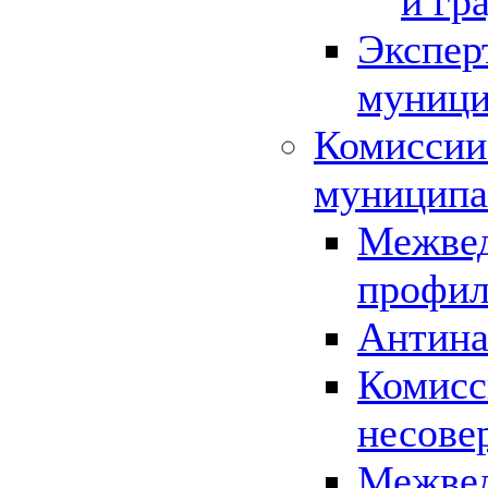
и гр
Экспер
муници
Комиссии
муниципа
Межвед
профил
Антина
Комисс
несове
Межвед