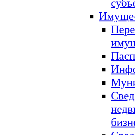
субъ
Имущес
Пере
имущ
Пасп
Инфо
Муни
Свед
недв
бизн