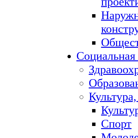
проект
Наружн
констр
Общест
Социальная
Здравоох
Образова
Культура,
Культу
Спорт
Молод