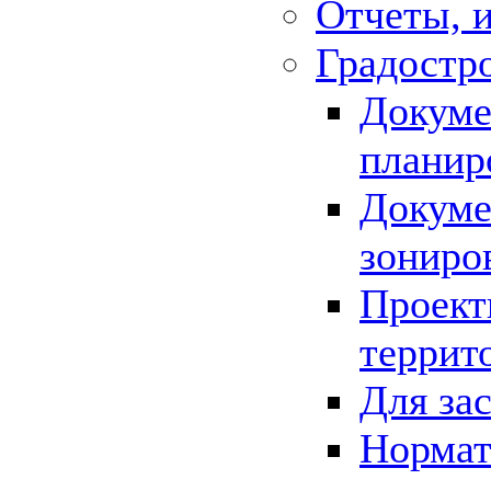
Отчеты, 
Градостр
Докуме
планир
Докуме
зониро
Проект
террит
Для за
Нормат