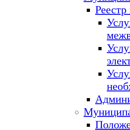
Реестр
Услу
межв
Услу
элек
Услу
необ
Админи
Муниципа
Положе