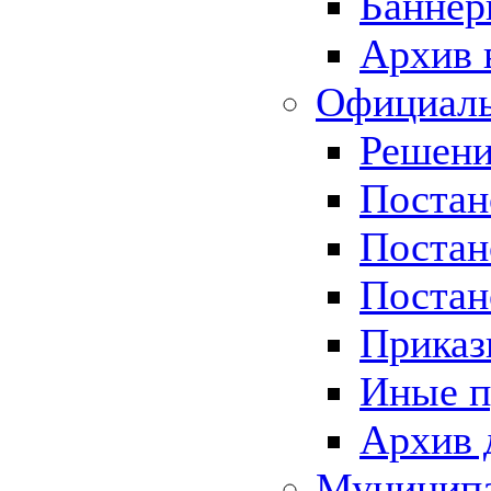
Баннер
Архив 
Официаль
Решени
Постан
Постан
Постан
Приказ
Иные п
Архив 
Муницип