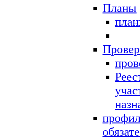
Планы
пла
Провер
пров
Реес
учас
назн
профил
обязат