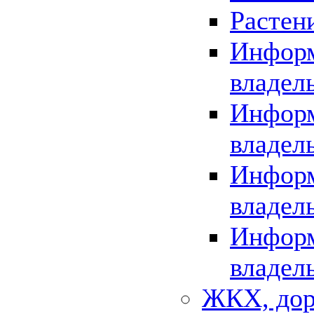
Растен
Информ
владел
Информ
владел
Информ
владел
Информ
владел
ЖКХ, дор