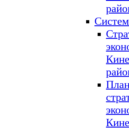
райо
Систем
Стра
экон
Кине
райо
План
стра
экон
Кине