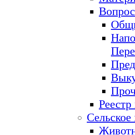
Вопрос 
Общ
Напо
Пере
Пред
Выку
Проч
Реестр
Сельское 
Животн