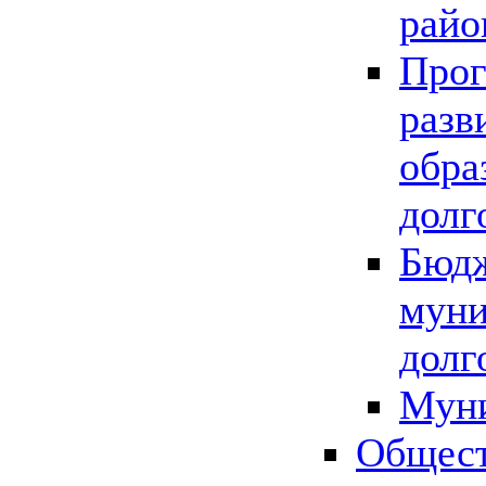
райо
Прог
разв
обра
долг
Бюдж
муни
долг
Мун
Общест