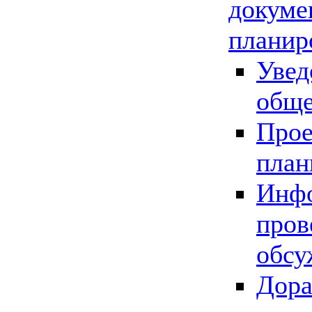
докуме
планир
Увед
обще
Прое
план
Инфо
пров
обсу
Дора