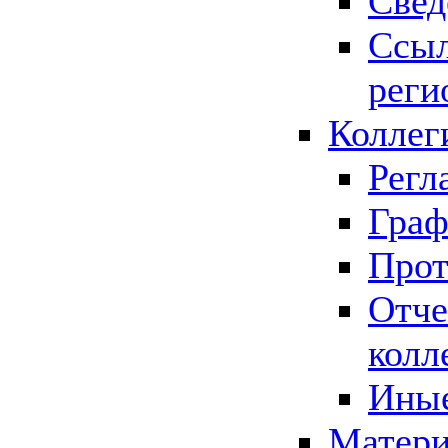
Свед
Ссыл
реги
Коллег
Регл
Граф
Прот
Отче
колл
Иные
Матери