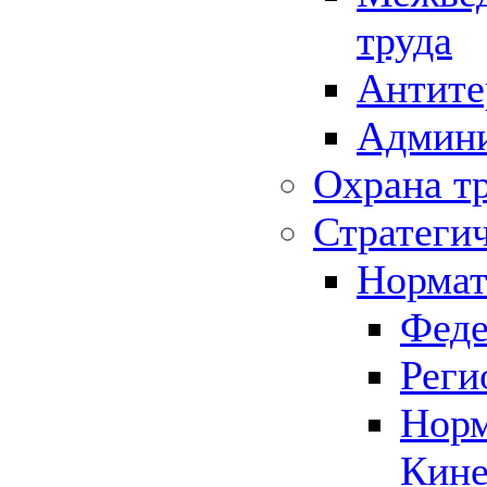
труда
Антите
Админи
Охрана т
Стратеги
Нормат
Феде
Реги
Норм
Кине