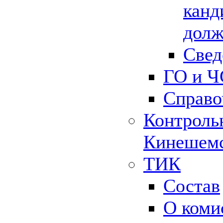
канд
долж
Свед
ГО и Ч
Справо
Контрольн
Кинешемс
ТИК
Состав
О коми