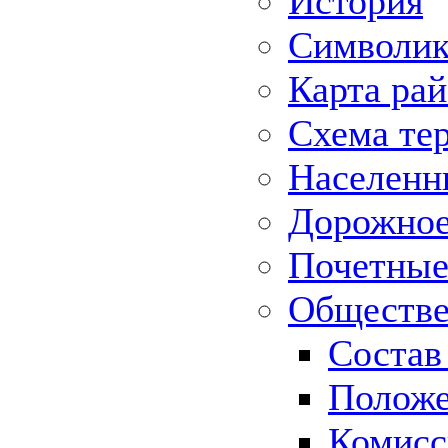
История
Символик
Карта ра
Схема те
Населенн
Дорожное 
Почетные
Обществе
Состав
Положе
Комисс