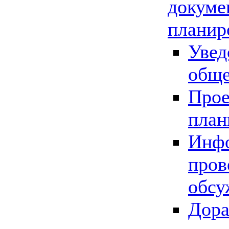
докуме
планир
Увед
обще
Прое
план
Инфо
пров
обсу
Дора