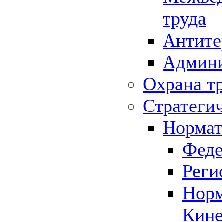
труда
Антите
Админи
Охрана т
Стратеги
Нормат
Феде
Реги
Норм
Кине