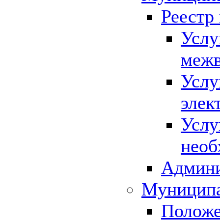
Реестр
Услу
межв
Услу
элек
Услу
необ
Админи
Муниципа
Положе