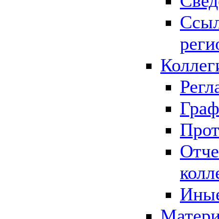
Свед
Ссыл
реги
Коллег
Регл
Граф
Прот
Отче
колл
Иные
Матери