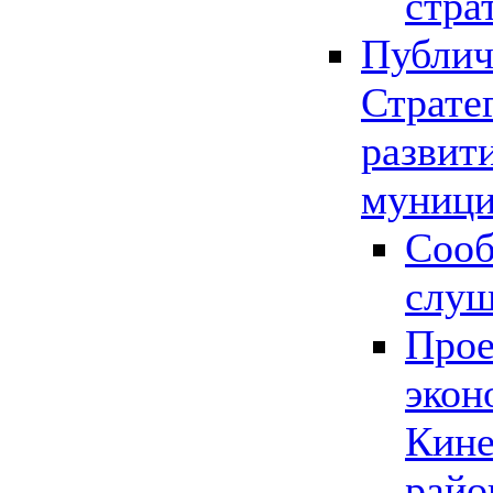
стра
Публич
Страте
развит
муници
Сооб
слу
Прое
экон
Кине
райо