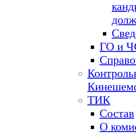
канд
долж
Свед
ГО и Ч
Справо
Контрольн
Кинешемс
ТИК
Состав
О коми