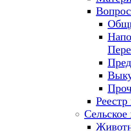
Вопрос 
Общ
Напо
Пере
Пред
Выку
Проч
Реестр
Сельское 
Животн