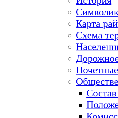
История
Символик
Карта ра
Схема те
Населенн
Дорожное 
Почетные
Обществе
Состав
Положе
Комисс