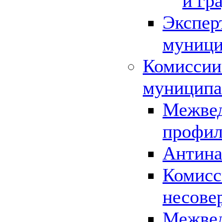
и гр
Экспер
муници
Комиссии
муниципа
Межвед
профил
Антина
Комисс
несове
Межвед