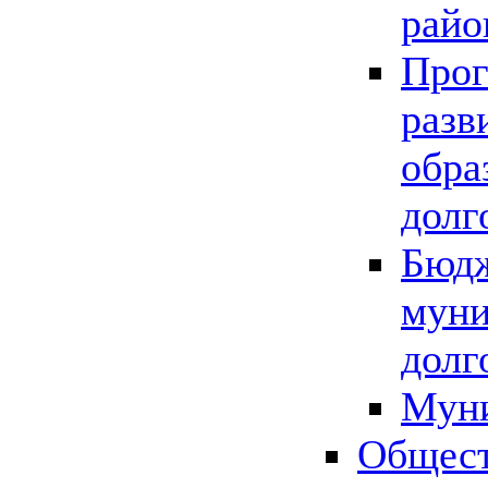
райо
Прог
разв
обра
долг
Бюдж
муни
долг
Мун
Общест