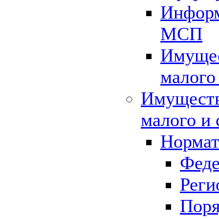
Информ
МСП
Имущес
малого
Имуществ
малого и 
Нормат
Феде
Реги
Поря