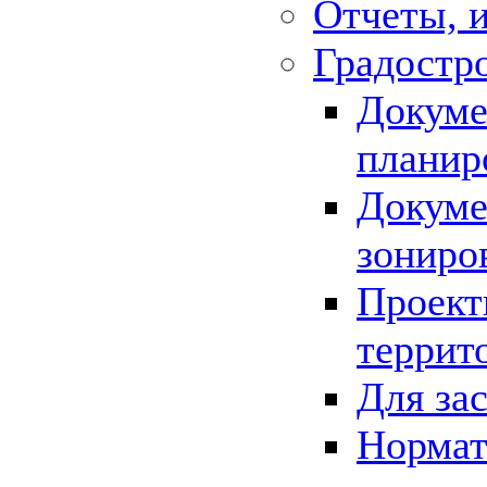
Отчеты, 
Градостр
Докуме
планир
Докуме
зониро
Проект
террит
Для за
Нормат