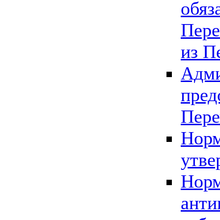
обяз
Пере
из П
Адми
пред
Пере
Норм
утве
Норм
анти