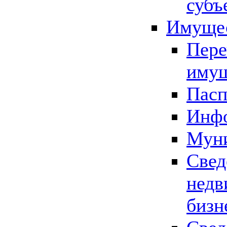
субъ
Имущес
Пере
имущ
Пасп
Инфо
Муни
Свед
недв
бизн