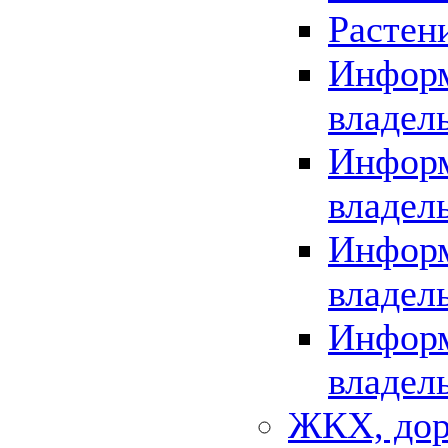
Растен
Информ
владел
Информ
владел
Информ
владел
Информ
владел
ЖКХ, дор