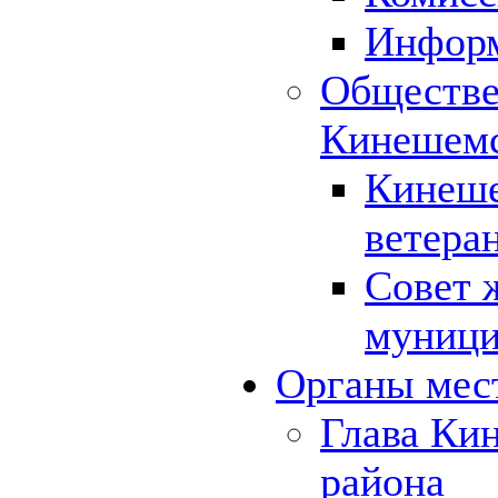
Инфор
Обществе
Кинешемс
Кинеше
ветера
Совет 
муници
Органы мес
Глава Ки
района