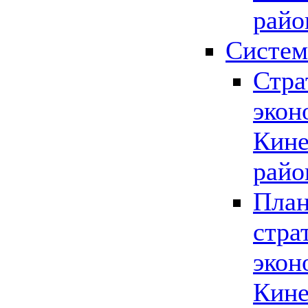
райо
Систем
Стра
экон
Кине
райо
План
стра
экон
Кине