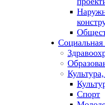
проект
Наружн
констр
Общест
Социальная
Здравоох
Образова
Культура,
Культу
Спорт
Молод