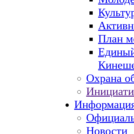
Культу
Активн
План м
Единый
Кинеше
Охрана об
Инициати
Информаци
Официаль
Новости