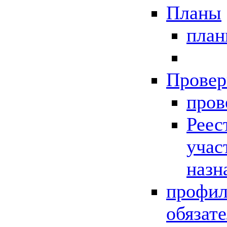
Планы
пла
Провер
пров
Реес
учас
назн
профил
обязат