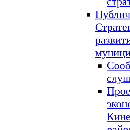
стра
Публич
Страте
развит
муници
Сооб
слу
Прое
экон
Кине
райо