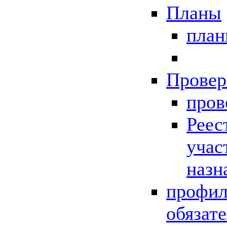
Планы
пла
Провер
пров
Реес
учас
назн
профил
обязат