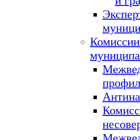
и гр
Экспер
муници
Комиссии
муниципа
Межвед
профил
Антина
Комисс
несове
Межвед