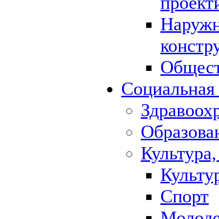
проект
Наружн
констр
Общест
Социальная
Здравоох
Образова
Культура,
Культу
Спорт
Молод