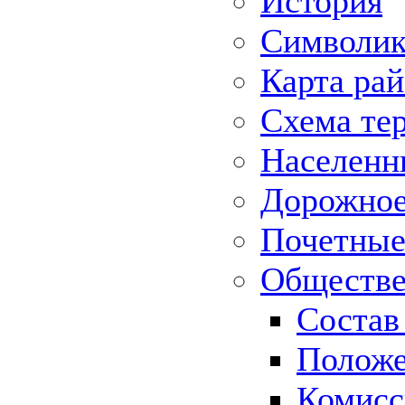
История
Символик
Карта ра
Схема те
Населенн
Дорожное 
Почетные
Обществе
Состав
Положе
Комисс