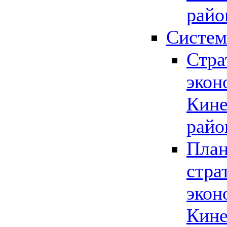
райо
Систем
Стра
экон
Кине
райо
План
стра
экон
Кине