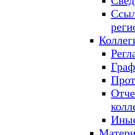
Свед
Ссыл
реги
Коллег
Регл
Граф
Прот
Отче
колл
Иные
Матери