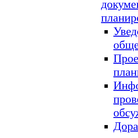
докуме
планир
Увед
обще
Прое
план
Инфо
пров
обсу
Дора