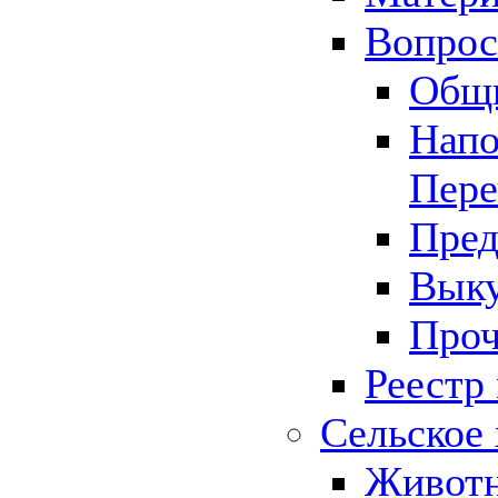
Вопрос 
Общ
Напо
Пере
Пред
Выку
Проч
Реестр
Сельское 
Животн