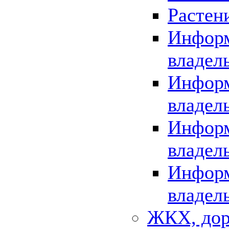
Растен
Информ
владел
Информ
владел
Информ
владел
Информ
владел
ЖКХ, дор