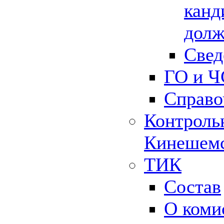
канд
долж
Свед
ГО и Ч
Справо
Контрольн
Кинешемс
ТИК
Состав
О коми