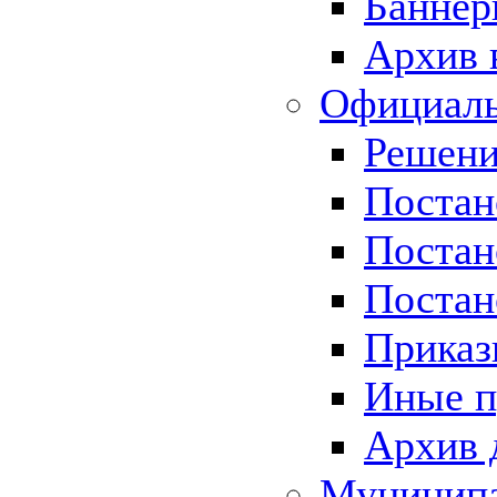
Баннер
Архив 
Официаль
Решени
Постан
Постан
Постан
Приказ
Иные п
Архив 
Муницип