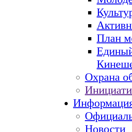
Культу
Активн
План м
Единый
Кинеше
Охрана об
Инициати
Информаци
Официаль
Новости