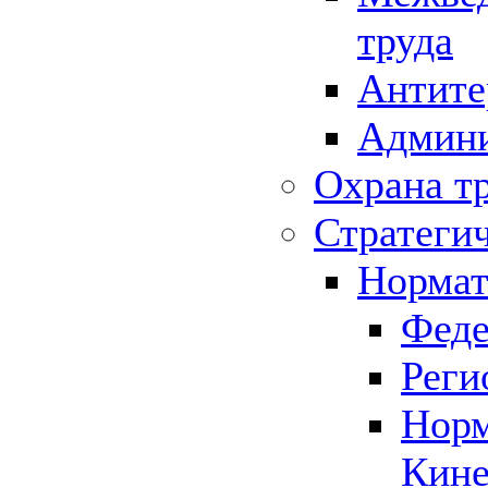
труда
Антите
Админи
Охрана т
Стратеги
Нормат
Феде
Реги
Норм
Кине