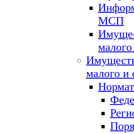
Информ
МСП
Имущес
малого
Имуществ
малого и 
Нормат
Феде
Реги
Поря