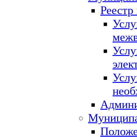
Реестр
Услу
межв
Услу
элек
Услу
необ
Админи
Муниципа
Положе