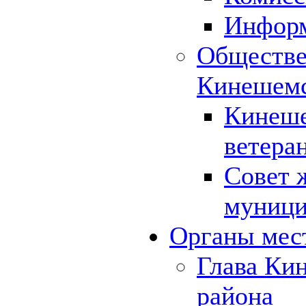
Инфор
Обществе
Кинешемс
Кинеше
ветера
Совет 
муници
Органы мес
Глава Ки
района