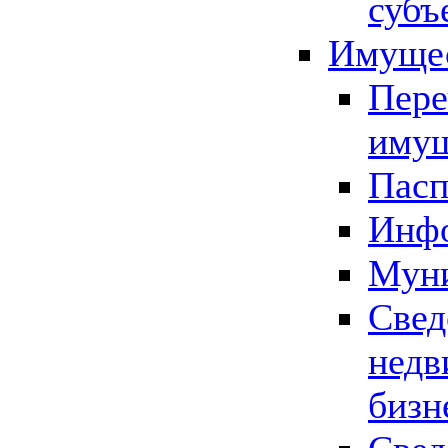
субъ
Имущес
Пере
имущ
Пасп
Инфо
Муни
Свед
недв
бизн