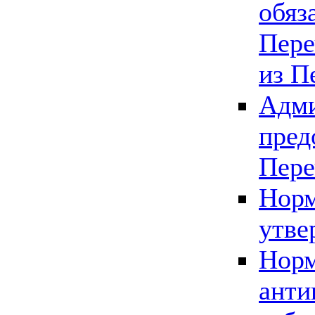
обяз
Пере
из П
Адми
пред
Пере
Норм
утве
Норм
анти