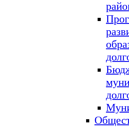
райо
Прог
разв
обра
долг
Бюдж
муни
долг
Мун
Общест