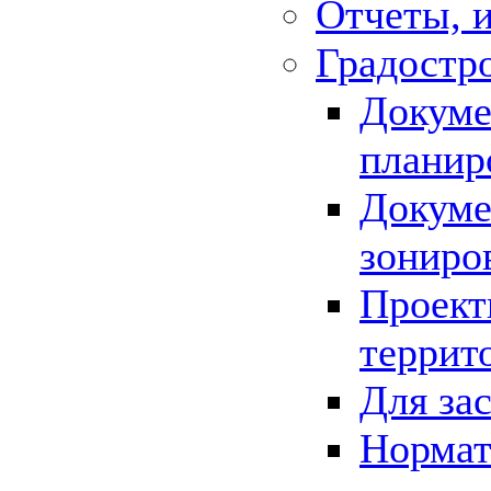
Отчеты, 
Градостр
Докуме
планир
Докуме
зониро
Проект
террит
Для за
Нормат