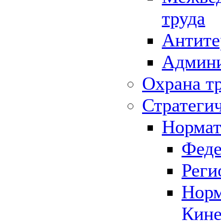
труда
Антите
Админи
Охрана т
Стратеги
Нормат
Феде
Реги
Норм
Кине