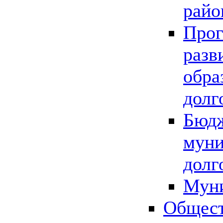
райо
Прог
разв
обра
долг
Бюдж
муни
долг
Мун
Общест