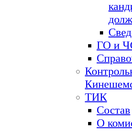
канд
долж
Свед
ГО и Ч
Справо
Контрольн
Кинешемс
ТИК
Состав
О коми