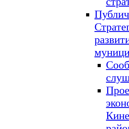
стра
Публич
Страте
развит
муници
Сооб
слу
Прое
экон
Кине
райо