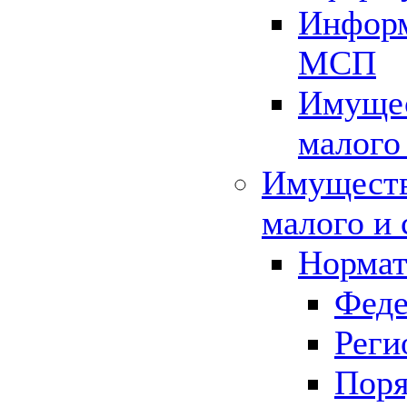
Информ
МСП
Имущес
малого
Имуществ
малого и 
Нормат
Феде
Реги
Поря