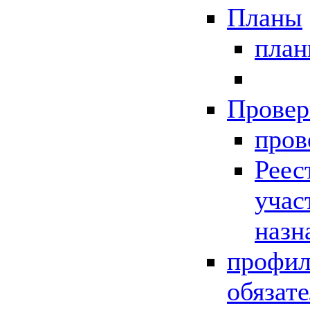
Планы
пла
Провер
пров
Реес
учас
назн
профил
обязат