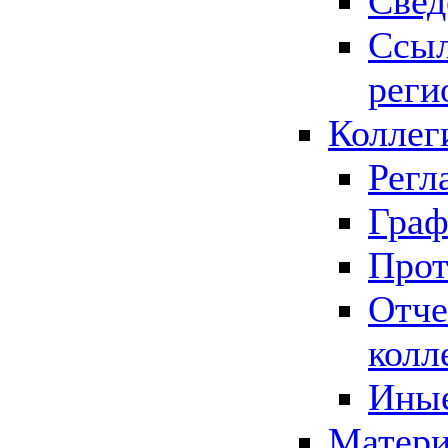
Свед
Ссыл
реги
Коллег
Регл
Граф
Прот
Отче
колл
Иные
Матери