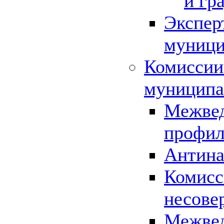
и гр
Экспер
муници
Комиссии
муниципа
Межвед
профил
Антина
Комисс
несове
Межвед