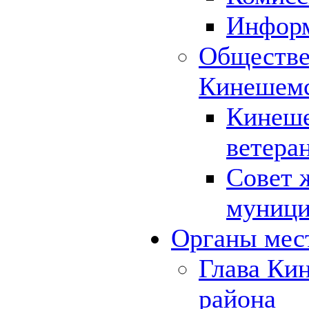
Инфор
Обществе
Кинешемс
Кинеше
ветера
Совет 
муници
Органы мес
Глава Ки
района