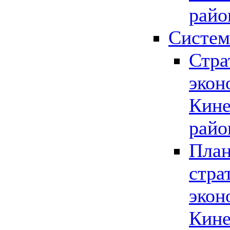
райо
Систем
Стра
экон
Кине
райо
План
стра
экон
Кине