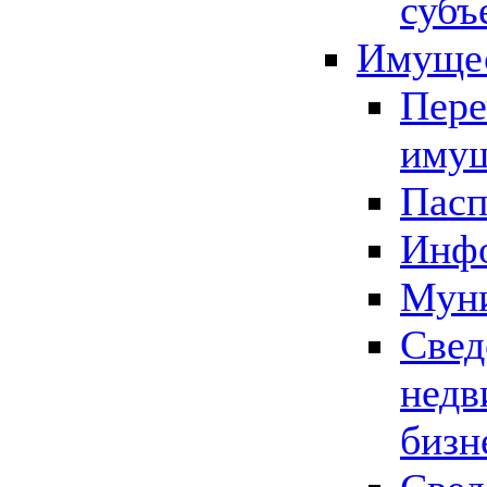
субъ
Имущес
Пере
имущ
Пасп
Инфо
Муни
Свед
недв
бизн