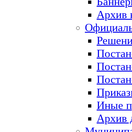
Баннер
Архив 
Официаль
Решени
Постан
Постан
Постан
Приказ
Иные п
Архив 
Муницип