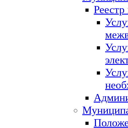
Реестр
Услу
межв
Услу
элек
Услу
необ
Админи
Муниципа
Положе