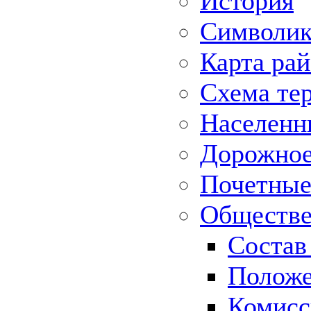
История
Символик
Карта ра
Схема те
Населенн
Дорожное 
Почетные
Обществе
Состав
Положе
Комисс