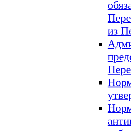
обяз
Пере
из П
Адми
пред
Пере
Норм
утве
Норм
анти