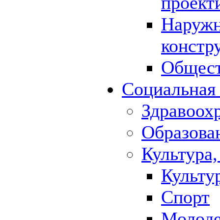
проект
Наружн
констр
Общест
Социальная
Здравоох
Образова
Культура,
Культу
Спорт
Молод