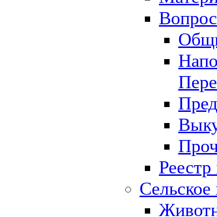
Вопрос 
Общ
Напо
Пере
Пред
Выку
Проч
Реестр
Сельское 
Животн