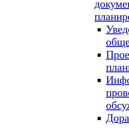
докуме
планир
Увед
обще
Прое
план
Инфо
пров
обсу
Дора