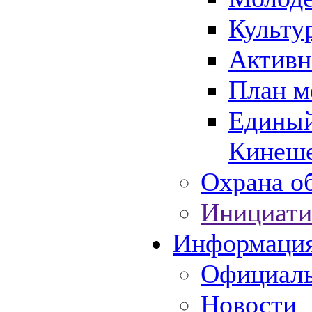
Культу
Активн
План м
Единый
Кинеше
Охрана об
Инициати
Информаци
Официаль
Новости