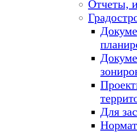
Отчеты, 
Градостр
Докуме
планир
Докуме
зониро
Проект
террит
Для за
Нормат