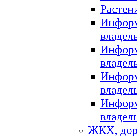
Растен
Информ
владел
Информ
владел
Информ
владел
Информ
владел
ЖКХ, дор