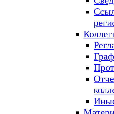
Свед
Ссыл
реги
Коллег
Регл
Граф
Прот
Отче
колл
Иные
Матери