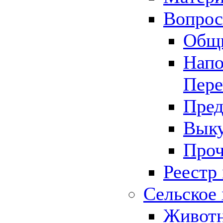
Вопрос 
Общ
Напо
Пере
Пред
Выку
Проч
Реестр
Сельское 
Животн