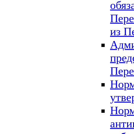
обяз
Пере
из П
Адми
пред
Пере
Норм
утве
Норм
анти