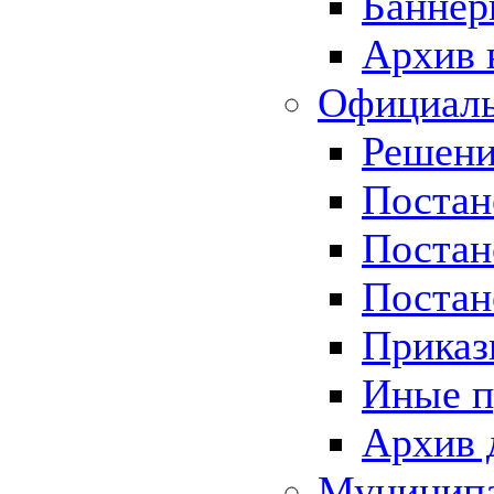
Баннер
Архив 
Официаль
Решени
Постан
Постан
Постан
Приказ
Иные п
Архив 
Муницип