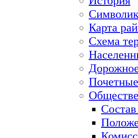
История
Символик
Карта ра
Схема те
Населенн
Дорожное 
Почетные
Обществе
Состав
Положе
Комисс