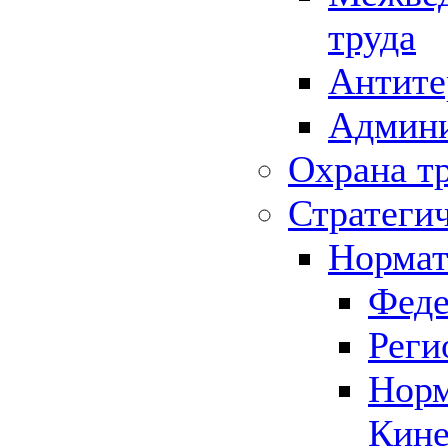
труда
Антите
Админи
Охрана т
Стратеги
Нормат
Феде
Реги
Норм
Кине