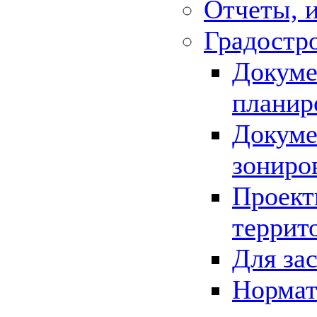
Отчеты, 
Градостр
Докуме
планир
Докуме
зониро
Проект
террит
Для за
Нормат