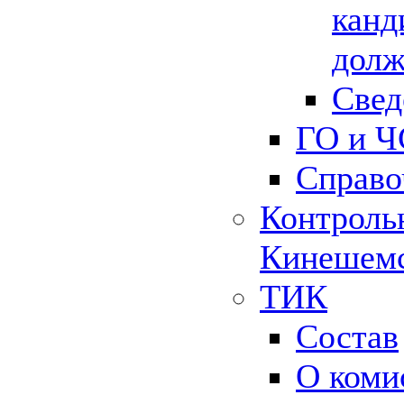
канд
долж
Свед
ГО и Ч
Справо
Контрольн
Кинешемс
ТИК
Состав
О коми