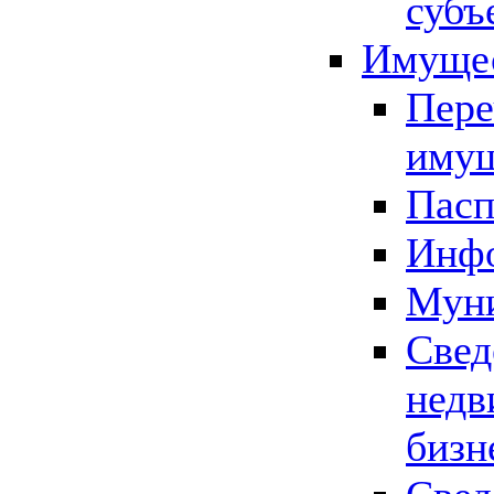
субъ
Имущес
Пере
имущ
Пасп
Инфо
Муни
Свед
недв
бизн