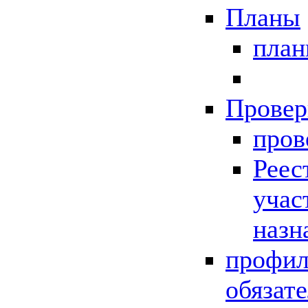
Планы
пла
Провер
пров
Реес
учас
назн
профил
обязат