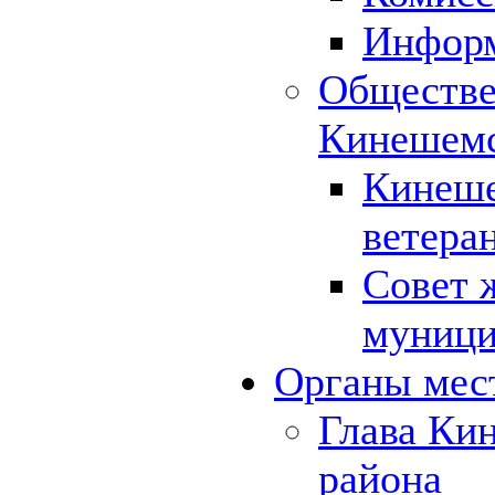
Инфор
Обществе
Кинешемс
Кинеше
ветера
Совет 
муници
Органы мес
Глава Ки
района