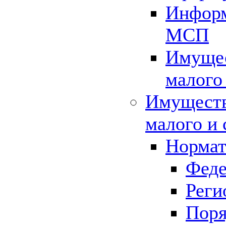
Информ
МСП
Имущес
малого
Имуществ
малого и 
Нормат
Феде
Реги
Поря