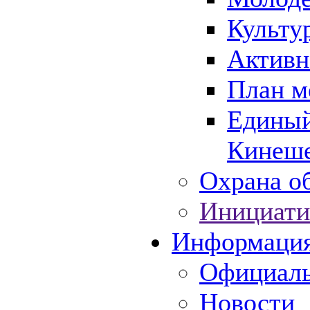
Культу
Активн
План м
Единый
Кинеше
Охрана об
Инициати
Информаци
Официаль
Новости