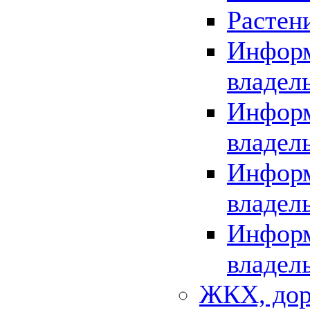
Растен
Информ
владел
Информ
владел
Информ
владел
Информ
владел
ЖКХ, дор