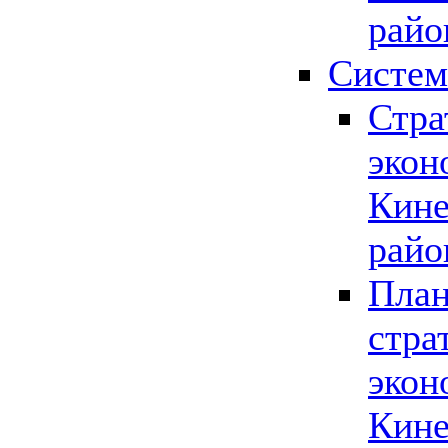
райо
Систем
Стра
экон
Кине
райо
План
стра
экон
Кине