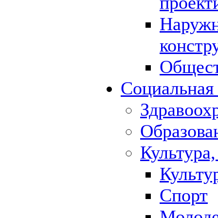
проект
Наружн
констр
Общест
Социальная
Здравоох
Образова
Культура,
Культу
Спорт
Молод