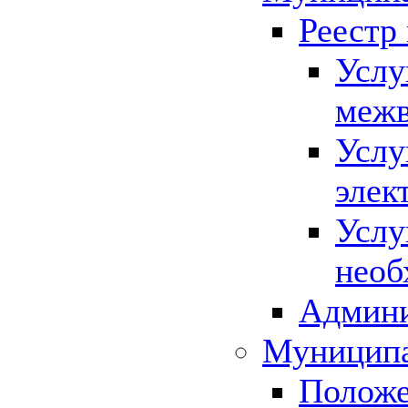
Реестр
Услу
межв
Услу
элек
Услу
необ
Админи
Муниципа
Положе