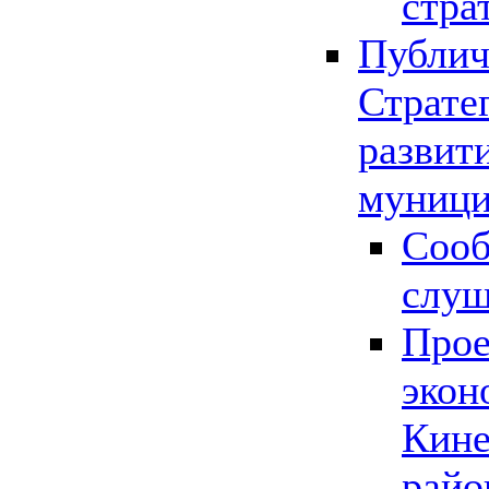
стра
Публич
Страте
развит
муници
Сооб
слу
Прое
экон
Кине
райо