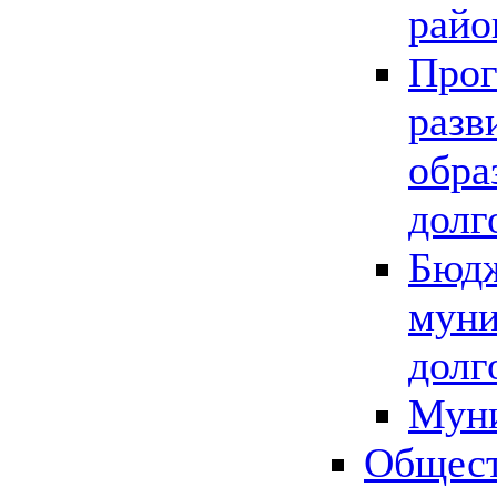
райо
Прог
разв
обра
долг
Бюдж
муни
долг
Мун
Общест