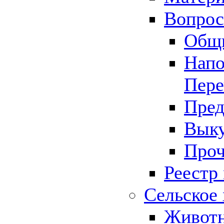
Вопрос 
Общ
Напо
Пере
Пред
Выку
Проч
Реестр
Сельское 
Животн