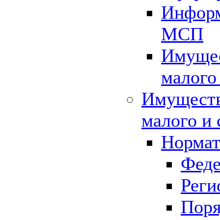
Информ
МСП
Имущес
малого
Имуществ
малого и 
Нормат
Феде
Реги
Поря