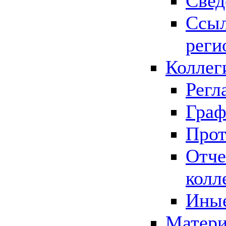
Свед
Ссыл
реги
Коллег
Регл
Граф
Прот
Отче
колл
Иные
Матери