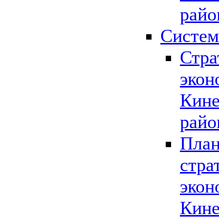
райо
Систем
Стра
экон
Кине
райо
План
стра
экон
Кине