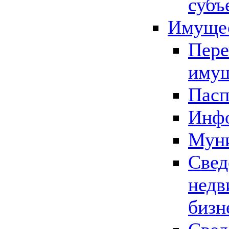
субъ
Имущес
Пере
имущ
Пасп
Инфо
Муни
Свед
недв
бизн