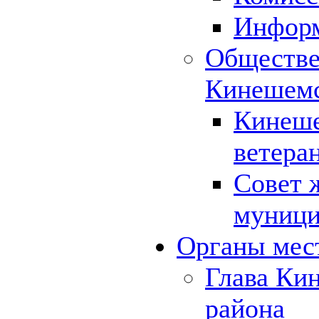
Инфор
Обществе
Кинешемс
Кинеше
ветера
Совет 
муници
Органы мес
Глава Ки
района