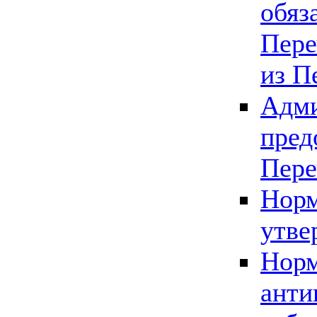
обяз
Пере
из П
Адми
пред
Пере
Норм
утве
Норм
анти