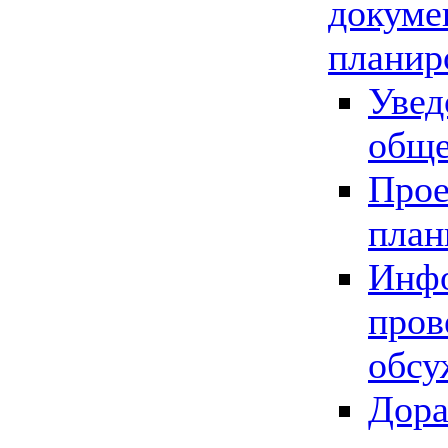
докуме
планир
Увед
обще
Прое
план
Инфо
пров
обсу
Дора