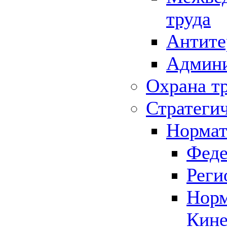
труда
Антите
Админи
Охрана т
Стратеги
Нормат
Феде
Реги
Норм
Кине