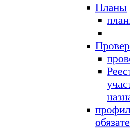
Планы
пла
Провер
пров
Реес
учас
назн
профил
обязат