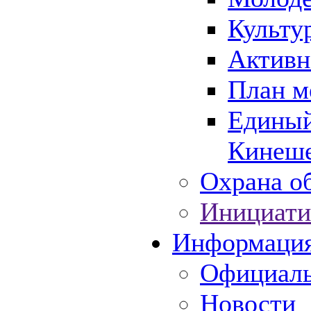
Культу
Активн
План м
Единый
Кинеше
Охрана об
Инициати
Информаци
Официаль
Новости