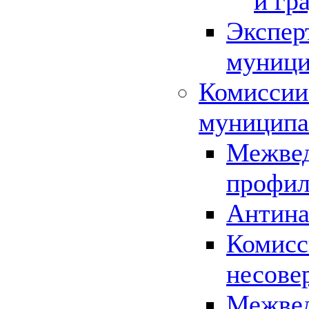
и гр
Экспер
муници
Комиссии
муниципа
Межвед
профил
Антина
Комисс
несове
Межвед