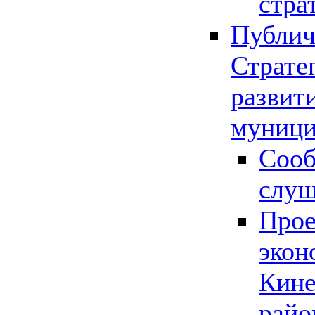
стра
Публич
Страте
развит
муници
Сооб
слу
Прое
экон
Кине
райо