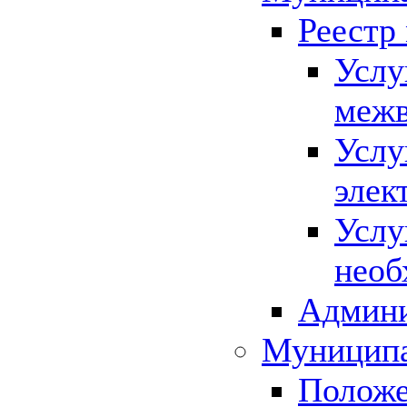
Реестр
Услу
межв
Услу
элек
Услу
необ
Админи
Муниципа
Положе