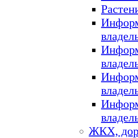
Растен
Информ
владел
Информ
владел
Информ
владел
Информ
владел
ЖКХ, дор