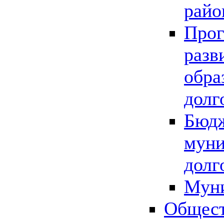
райо
Прог
разв
обра
долг
Бюдж
муни
долг
Мун
Общест