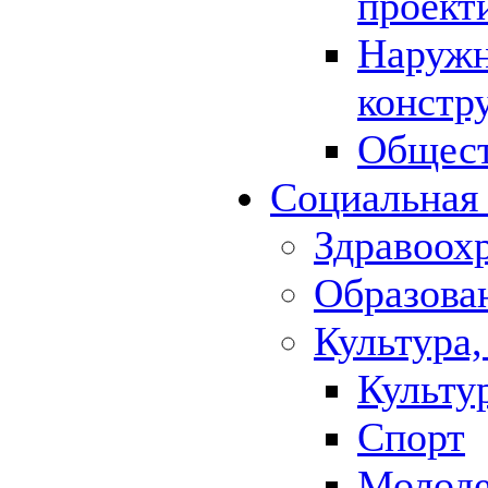
проект
Наружн
констр
Общест
Социальная
Здравоох
Образова
Культура,
Культу
Спорт
Молод