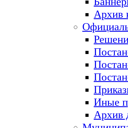
Баннер
Архив 
Официаль
Решени
Постан
Постан
Постан
Приказ
Иные п
Архив 
Муницип