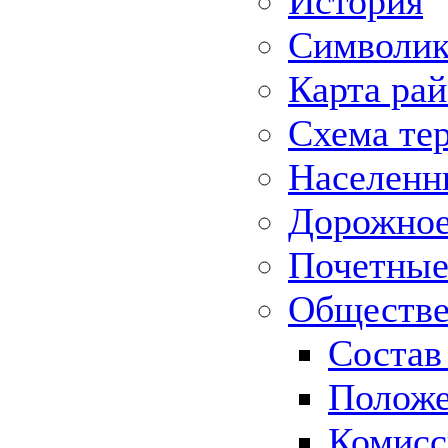
История
Символик
Карта ра
Схема те
Населенн
Дорожное 
Почетные
Обществе
Состав
Положе
Комисс