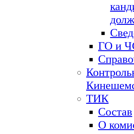
канд
долж
Свед
ГО и Ч
Справо
Контрольн
Кинешемс
ТИК
Состав
О коми