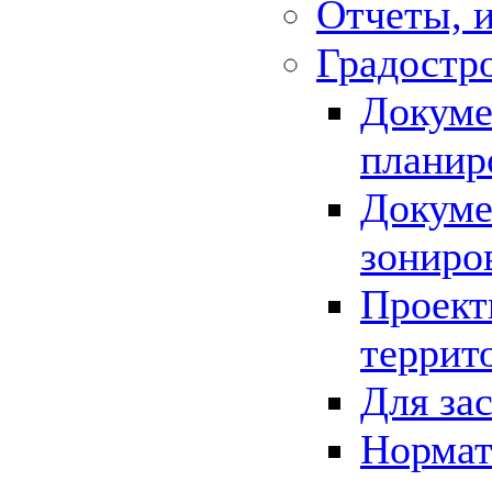
Отчеты, 
Градостр
Докуме
планир
Докуме
зониро
Проект
террит
Для за
Нормат