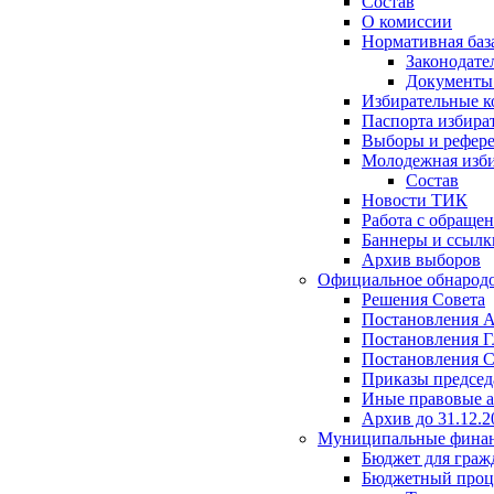
Состав
О комиссии
Нормативная баз
Законодате
Документ
Избирательные 
Паспорта избира
Выборы и рефер
Молодежная изби
Состав
Новости ТИК
Работа с обраще
Баннеры и ссылк
Архив выборов
Официальное обнарод
Решения Совета
Постановления 
Постановления Г
Постановления С
Приказы председ
Иные правовые 
Архив до 31.12.2
Муниципальные фина
Бюджет для граж
Бюджетный проц