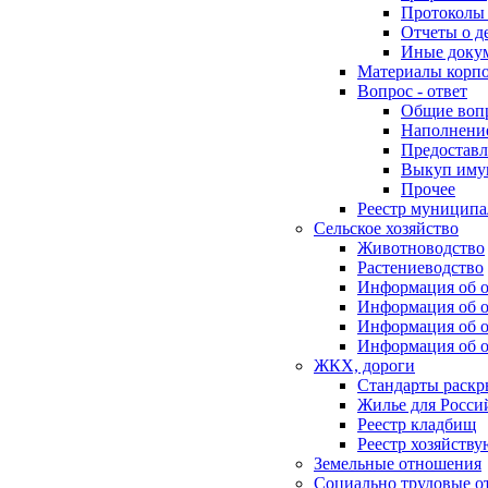
Протоколы 
Отчеты о д
Иные доку
Материалы корп
Вопрос - ответ
Общие воп
Наполнение
Предоставл
Выкуп иму
Прочее
Реестр муниципа
Сельское хозяйство
Животноводство
Растениеводство
Информация об о
Информация об о
Информация об о
Информация об о
ЖКХ, дороги
Стандарты раск
Жилье для Росси
Реестр кладбищ
Реестр хозяйств
Земельные отношения
Социально трудовые о