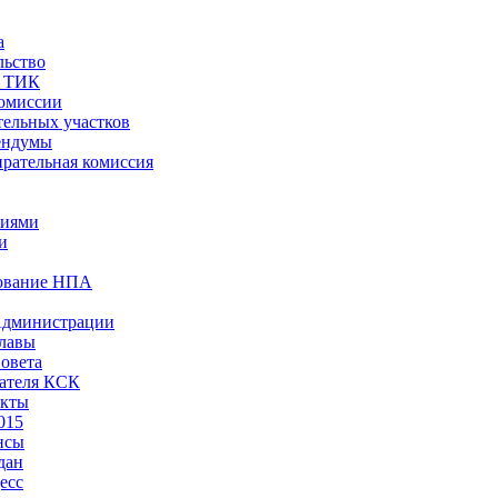
а
льство
ы ТИК
комиссии
тельных участков
ендумы
рательная комиссия
ниями
и
ование НПА
Администрации
лавы
овета
ателя КСК
акты
015
нсы
дан
есс