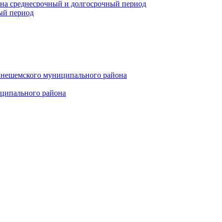
 на среднесрочный и долгосрочный период
ый период
инешемского муниципального района
иципального района