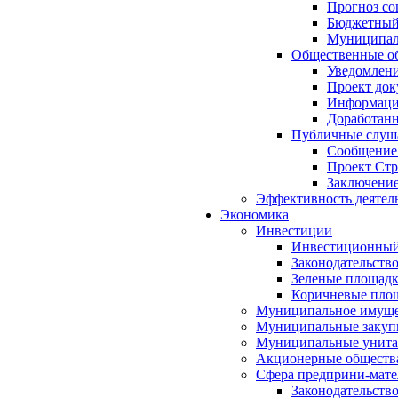
Прогноз со
Бюджетный 
Муниципал
Общественные об
Уведомлени
Проект док
Информация
Доработанн
Публичные слуша
Сообщение
Проект Стр
Заключение
Эффективность деятел
Экономика
Инвестиции
Инвестиционный
Законодательств
Зеленые площад
Коричневые пло
Муниципальное имуще
Муниципальные закуп
Муниципальные унита
Акционерные обществ
Сфера предприни-мате
Законодательств