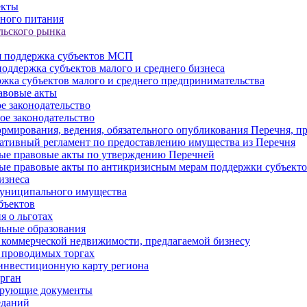
екты
ного питания
льского рынка
 поддержка субъектов МСП
оддержка субъектов малого и среднего бизнеса
жка субъектов малого и среднего предпринимательства
авовые акты
е законодательство
ое законодательство
рмирования, ведения, обязательного опубликования Перечня, п
тивный регламент по предоставлению имущества из Перечня
ые правовые акты по утверждению Перечней
ые правовые акты по антикризисным мерам поддержки субъек
изнеса
муниципального имущества
бъектов
 о льготах
ьные образования
 коммерческой недвижимости, предлагаемой бизнесу
 проводимых торгах
инвестиционную карту региона
рган
ирующие документы
еданий