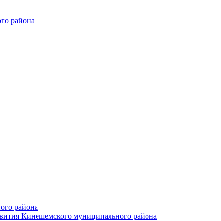
го района
ого района
азвития Кинешемского муниципального района