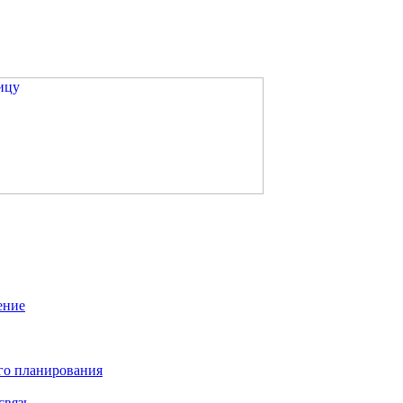
ение
го планирования
связь