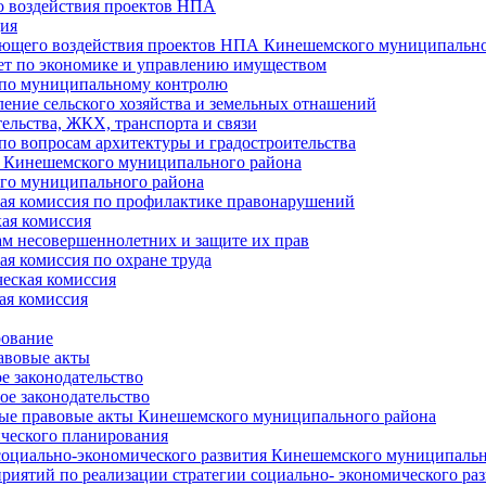
 воздействия проектов НПА
ия
ющего воздействия проектов НПА Кинешемского муниципально
т по экономике и управлению имуществом
 по муниципальному контролю
ение сельского хозяйства и земельных отнашений
ельства, ЖКХ, транспорта и связи
по вопросам архитектуры и градостроительства
 Кинешемского муниципального района
го муниципального района
я комиссия по профилактике правонарушений
ая комиссия
ам несовершеннолетних и защите их прав
я комиссия по охране труда
еская комиссия
ая комиссия
рование
авовые акты
е законодательство
ое законодательство
ые правовые акты Кинешемского муниципального района
ического планирования
социально-экономического развития Кинешемского муниципальн
риятий по реализации стратегии социально- экономического р