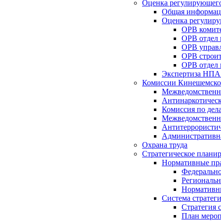
Оценка регулирующего
Общая информац
Оценка регулиру
ОРВ комите
ОРВ отдел
ОРВ управл
ОРВ строит
ОРВ отдел 
Экспертиза НПА
Комиссии Кинешемско
Межведомственна
Антинаркотическ
Комиссия по дел
Межведомственна
Антитеррористич
Административн
Охрана труда
Стратегическое плани
Нормативные пр
Федерально
Региональн
Нормативн
Система стратег
Стратегия 
План мероп