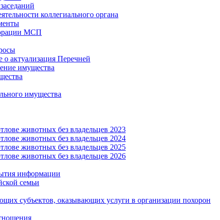
заседаний
еятельности коллегиального органа
менты
орации МСП
росы
 о актуализация Перечней
ение имущества
щества
льного имущества
тлове животных без владельцев 2023
тлове животных без владельцев 2024
тлове животных без владельцев 2025
тлове животных без владельцев 2026
рытия информации
йской семьи
ующих субъектов, оказывающих услуги в организации похорон
тношения