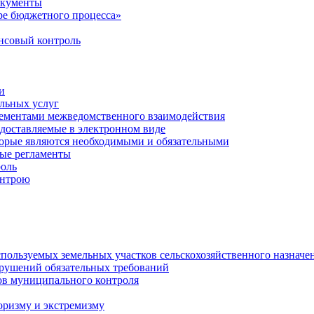
окументы
е бюджетного процесса»
совый контроль
и
льных услуг
лементами межведомственного взаимодействия
едоставляемые в электронном виде
торые являются необходимыми и обязательными
ые регламенты
оль
онтрою
спользуемых земельных участков сельскохозяйственного назначе
рушений обязательных требований
ов муниципального контроля
оризму и экстремизму