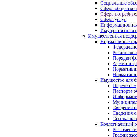
Социальные объ
Сфера обществен
Сфера потребите
Сфера услуг
Информационная
Имущественная п
Имущественная поддер
Нормативные пр
Федерально
Региональн
Порядки фо
Администра
Нормативн
Нормативн
Имущество для б
Перечень 
Паспорта о
Информация
Муниципал
Сведения о
Сведения о
Ссылка на 
Коллегиальный о
Регламент
График зас