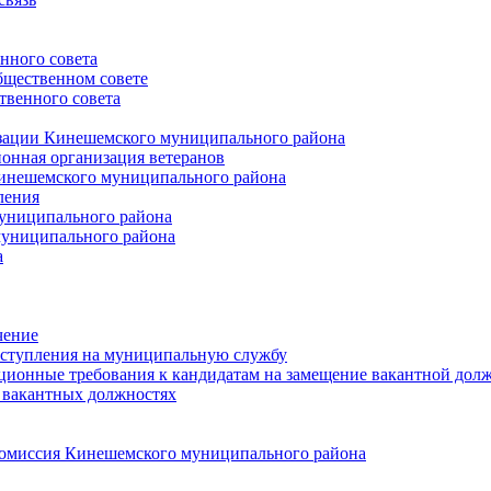
нного совета
щественном совете
венного совета
зации Кинешемского муниципального района
онная организация ветеранов
инешемского муниципального района
ления
униципального района
униципального района
а
чение
ступления на муниципальную службу
ионные требования к кандидатам на замещение вакантной дол
 вакантных должностях
 комиссия Кинешемского муниципального района