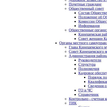
Почетные граждане
Общественный совет
Состав Обществе
Положение об Об
Комиссии Общест
Информация
Общественные органи
Кинешемская рай
Совет женщин К
Органы местного самоуправ
Глава Кинешемского м
Совет Кинешемского м
Администрация район
Руководители
Структура
Полномочия
Кадровое обеспе
Порядок по
Квалификац
Сведения о
ГО и ЧС
Справочник
Контрольно - счетная
ТИК