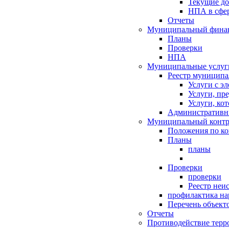
Текущие д
НПА в сфер
Отчеты
Муниципальный финан
Планы
Проверки
НПА
Муниципальные услуг
Реестр муниципа
Услуги с э
Услуги, пр
Услуги, ко
Административн
Муниципальный контр
Положения по к
Планы
планы
Проверки
проверки
Реестр неи
профилактика на
Перечень объект
Отчеты
Противодействие терр